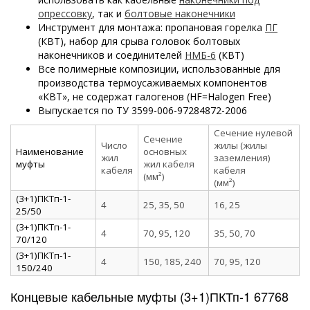
опрессовку
, так и
болтовые наконечники
Инструмент для монтажа: пропановая горелка
ПГ
(КВТ), набор для срыва головок болтовых
наконечников и соединителей
НМБ-6
(КВТ)
Все полимерные композиции, использованные для
производства термоусаживаемых компонентов
«КВТ», не содержат галогенов (HF=Halogen Free)
Выпускается по ТУ 3599-006-97284872-2006
Сечение нулевой
Сечение
Число
жилы (жилы
Наименование
основных
жил
заземления)
муфты
жил кабеля
кабеля
кабеля
(мм²)
(мм²)
(3+1)ПКТп-1-
4
25, 35, 50
16, 25
25/50
(3+1)ПКТп-1-
4
70, 95, 120
35, 50, 70
70/120
(3+1)ПКТп-1-
4
150, 185, 240
70, 95, 120
150/240
Концевые кабельные муфты (3+1)ПКТп-1 67768