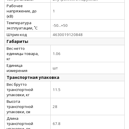
Рабочее
напряжение, до
1
(кВ)
Температура
-50...+50
эксплуатации, ˚С
Штрих-код
4630019120848
Габариты
Вес нетто
единицы товара,
1.06
кг
Единица
шт
измерения
Транспортная упаковка
Вес брутто
транспортной
11.5
упаковки, кг
Высота
транспортной
28
упаковки, см
Длина
транспортной
67.8
упаковки, см