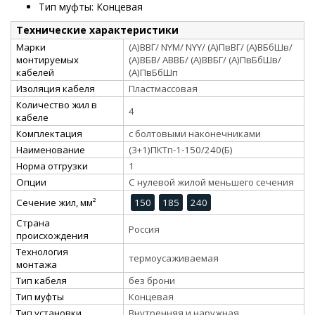
Тип муфты: Концевая
Технические характеристики
Марки
(А)ВВГ/ NYM/ NYY/ (А)ПвВГ/ (А)ВБбШв/
монтируемых
(А)ВБВ/ АВВБ/ (А)ВВБГ/ (А)ПвБбШв/
кабелей
(А)ПвБбШп
Изоляция кабеля
Пластмассовая
Количество жил в
4
кабеле
Комплектация
с болтовыми наконечниками
Наименование
(3+1)ПКТп-1-150/240(Б)
Норма отгрузки
1
Опции
С нулевой жилой меньшего сечения
Сечение жил, мм²
150
185
240
Страна
Россия
происхождения
Технология
термоусаживаемая
монтажа
Тип кабеля
без брони
Тип муфты
Концевая
Тип установки
Внутренняя и наружная