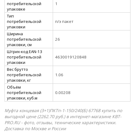
потребительской
1
упаковке
Тип
потребительской
п/э пакет
упаковки
Ширина
потребительской
26
упаковки, см
Штрих-код EAN-13
потребительской
4630019120848
упаковки
Вес брутто
потребительской
1.06
упаковки, кг
Объём
потребительской
0.00208
упаковки, куб.м
Муфта концевая (3+1)ПКТп-1-150/240(Б) 67768 купить по
выгодной цене (2262.70 руб.) в интернет-магазине КВТ-
PRO.RU - фото, отзывы, технические характеристики.
Доставка по Москве и России