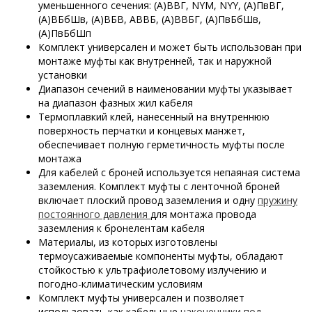
уменьшенного сечения: (А)ВВГ, NYM,
NYY,
(А)ПвВГ,
(А)ВБбШв, (А)ВБВ, АВВБ, (А)ВВБГ, (А)ПвБбШв,
(А)ПвБбШп
Комплект универсален и может быть использован при
монтаже муфты как внутренней, так и наружной
установки
Диапазон сечений в наименовании муфты указывает
на диапазон фазных жил кабеля
Термоплавкий клей, нанесенный на внутреннюю
поверхность перчатки и концевых манжет,
обеспечивает полную герметичность муфты после
монтажа
Для кабелей с броней используется непаяная система
заземления. Комплект муфты с ленточной броней
включает плоский провод заземления и одну
пружину
постоянного давления
для монтажа провода
заземления к бронелентам кабеля
Материалы, из которых изготовлены
термоусаживаемые компоненты муфты, обладают
стойкостью к ультрафиолетовому излучению и
погодно-климатическим условиям
Комплект муфты универсален и позволяет
использовать как кабельные
наконечники под