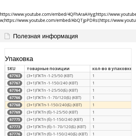
https://www.youtube.com/embed/4QFhAraAHyg;https://www.youtu
w;https://www.youtube.com/embed/AbQTjpPDRsI;https://www.you
Полезная информация
Упаковка
SKU
товарные позиции
кол-во в упаковке
(3+1)ПКТп -1-25/50 (КВТ)
1
67763
(3+1)ПКТп -1-150/240 (КВТ)
1
67767
(3+1)ПКТп -1-25/50(Б) (КВТ)
1
67764
(3+1)ПКТп -1- 70/120(Б) (КВТ)
1
67766
(3+1)ПКТп-1-150/240(Б) (КВТ)
1
67768
(3+1)ПКТп (б)-1-25/50 (КВТ)
1
67769
(3+1)ПКТп (б)-1-150/240 (КВТ)
1
67775
(3+1)ПКТп (б)-1- 70/120(Б) (КВТ)
1
67773
(3+1)ПКТп (б)-1-150/240(Б) (КВТ)
1
67776