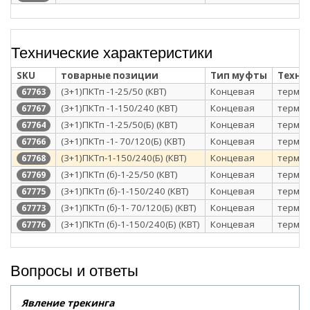
Технические характеристики
SKU
товарные позиции
Тип муфты
Техно
(3+1)ПКТп -1-25/50 (КВТ)
Концевая
термо
67763
(3+1)ПКТп -1-150/240 (КВТ)
Концевая
термо
67767
(3+1)ПКТп -1-25/50(Б) (КВТ)
Концевая
термо
67764
(3+1)ПКТп -1- 70/120(Б) (КВТ)
Концевая
термо
67766
(3+1)ПКТп-1-150/240(Б) (КВТ)
Концевая
термо
67768
(3+1)ПКТп (б)-1-25/50 (КВТ)
Концевая
термо
67769
(3+1)ПКТп (б)-1-150/240 (КВТ)
Концевая
термо
67775
(3+1)ПКТп (б)-1- 70/120(Б) (КВТ)
Концевая
термо
67773
(3+1)ПКТп (б)-1-150/240(Б) (КВТ)
Концевая
термо
67776
Вопросы и ответы
Явление трекинга