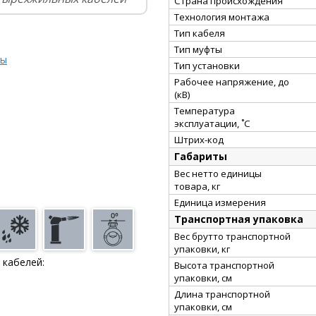
Страна происхождения
Технология монтажа
Тип кабеля
Тип муфты
ты
Тип установки
Рабочее напряжение, до
(кВ)
Температура
эксплуатации, ˚С
Штрих-код
Габариты
Вес нетто единицы
товара, кг
Единица измерения
Транспортная упаковка
Вес брутто транспортной
упаковки, кг
 кабелей:
Высота транспортной
упаковки, см
Длина транспортной
упаковки, см