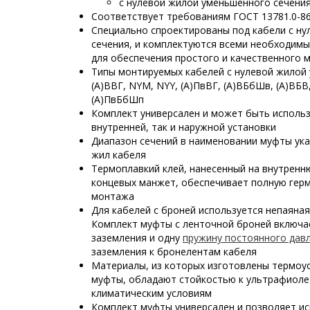
с нулевой жилой уменьшенного сечени
Соответствует требованиям ГОСТ 13781.0-8
Специально спроектированы под кабели с н
сечения, и комплектуются всеми необходим
для обеспечения простого и качественного 
Типы монтируемых кабелей с нулевой жилой 
(А)ВВГ, NYM,
NYY,
(А)ПвВГ, (А)ВБбШв, (А)ВБВ
(А)ПвБбШп
Комплект универсален и может быть исполь
внутренней, так и наружной установки
Диапазон сечений в наименовании муфты ука
жил кабеля
Термоплавкий клей, нанесенный на внутренн
концевых манжет, обеспечивает полную гер
монтажа
Для кабелей с броней используется непаяная
Комплект муфты с ленточной броней включа
заземления и одну
пружину постоянного дав
заземления к бронелентам кабеля
Материалы, из которых изготовлены термо
муфты, обладают стойкостью к ультрафиоле
климатическим условиям
Комплект муфты универсален и позволяет ис