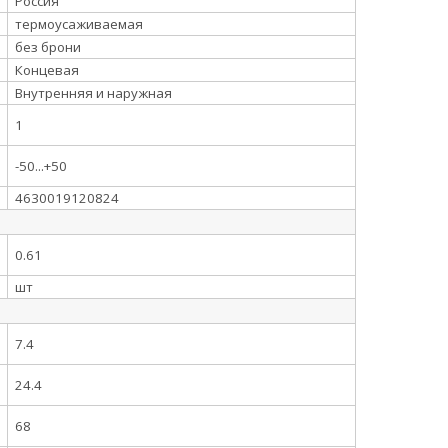
Россия
термоусаживаемая
без брони
Концевая
Внутренняя и наружная
1
-50...+50
4630019120824
0.61
шт
7.4
24.4
68