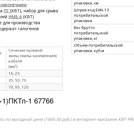
упаковки, см
 наконечники
Штрих-код EAN-13
ка
ПГ
(КВТ), набор для срыва
потребительской
елей
НМБ-6
(КВТ)
упаковки
е для производства
Вес брутто
одержат галогенов
потребительской
упаковки, кг
Объём потребительской
Сечение нулевой
упаковки, куб.м
х
жилы (жилы заземления)
кабеля
(мм²)
16, 25
35, 50, 70
70, 95, 120
+1)ПКТп-1 67766
ить по выгодной цене (1669.50 руб.) в интернет-магазине КВТ-PR