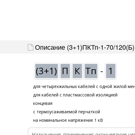
Описание (3+1)ПКТп-1-70/120(Б)
(3+1)
П
К
Тп
-
1
для четырёхжильных кабелей с одной жилой ме
для кабелей с пластмассовой изоляцией
концевая
с термоусаживаемой перчаткой
на номинальное напряжение 1 кВ
Назначение, применение: оконцевание че