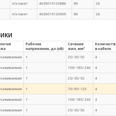
п/э пакет
4630019120886
80
26
п/э пакет
4630019120909
80
26
тики
логия
Рабочее
Сечение
Количеств
ажа
напряжение, до (кВ)
жил, мм²
в кабеле
усаживаемая
1
25/ 35/ 50
4
усаживаемая
1
150/ 185/ 240
4
усаживаемая
1
25/ 35/ 50
4
усаживаемая
1
70/ 95/ 120
4
усаживаемая
1
150/ 185/ 240
4
усаживаемая
1
25/ 35/ 50
4