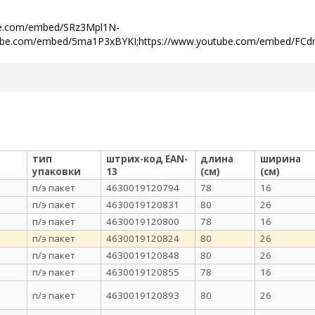
be.com/embed/SRz3Mpl1N-
tube.com/embed/5ma1P3xBYKI;https://www.youtube.com/embed/FC
тип
штрих-код EAN-
длина
ширина
упаковки
13
(см)
(см)
п/э пакет
4630019120794
78
16
п/э пакет
4630019120831
80
26
п/э пакет
4630019120800
78
16
п/э пакет
4630019120824
80
26
п/э пакет
4630019120848
80
26
п/э пакет
4630019120855
78
16
п/э пакет
4630019120893
80
26