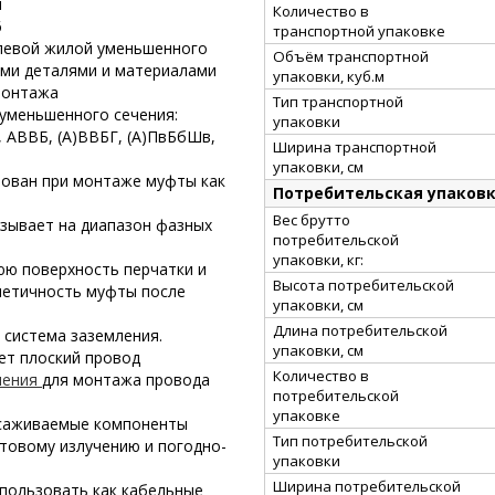
я
Количество в
6
транспортной упаковке
улевой жилой уменьшенного
Объём транспортной
ыми деталями и материалами
упаковки, куб.м
монтажа
Тип транспортной
уменьшенного сечения:
упаковки
, АВВБ, (А)ВВБГ, (А)ПвБбШв,
Ширина транспортной
упаковки, см
зован при монтаже муфты как
Потребительская упаков
Вес брутто
зывает на диапазон фазных
потребительской
упаковки, кг:
юю поверхность перчатки и
Высота потребительской
метичность муфты после
упаковки, см
Длина потребительской
 система заземления.
упаковки, см
ет плоский провод
Количество в
ления
для монтажа провода
потребительской
упаковке
усаживаемые компоненты
Тип потребительской
товому излучению и погодно-
упаковки
Ширина потребительской
пользовать как кабельные