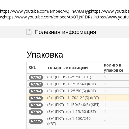
https://www.youtube.com/embed/4QFhAraAHyg;https://www.youtu
w;https://www.youtube.com/embed/AbQTjpPDRsI;https://www.you
Полезная информация
Упаковка
кол-во в
SKU
товарные позиции
упаковке
(3+1)ПКТп -1-25/50 (КВТ)
1
67763
(3+1)ПКТп -1-150/240 (КВТ)
1
67767
(3+1)ПКТп -1-25/50(Б) (КВТ)
1
67764
(3+1)ПКТп -1- 70/120(Б) (КВТ)
1
67766
(3+1)ПКТп-1-150/240(Б) (КВТ)
1
67768
(3+1)ПКТп (б)-1-25/50 (КВТ)
1
67769
(3+1)ПКТп (б)-1-150/240
1
67775
(КВТ)