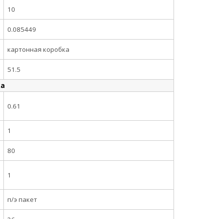
10
0.085449
картонная коробка
51.5
ка
0.61
1
80
1
п/э пакет