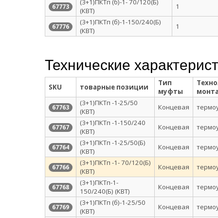
(3+1)ПКТп (б)-1- 70/120(Б)
1
67773
(КВТ)
(3+1)ПКТп (б)-1-150/240(Б)
1
67776
(КВТ)
Технические характерис
Тип
Техно
SKU
товарные позиции
муфты
монт
(3+1)ПКТп -1-25/50
Концевая
термо
67763
(КВТ)
(3+1)ПКТп -1-150/240
Концевая
термо
67767
(КВТ)
(3+1)ПКТп -1-25/50(Б)
Концевая
термо
67764
(КВТ)
(3+1)ПКТп -1- 70/120(Б)
Концевая
термо
67766
(КВТ)
(3+1)ПКТп-1-
Концевая
термо
67768
150/240(Б) (КВТ)
(3+1)ПКТп (б)-1-25/50
Концевая
термо
67769
(КВТ)