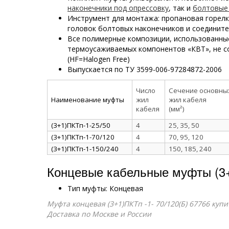
наконечники под опрессовку
, так и
болтовые
Инструмент для монтажа: пропановая горел
головок болтовых наконечников и соединит
Все полимерные композиции, использованны
термоусаживаемых компонентов «КВТ», не с
(HF=Halogen Free)
Выпускается по ТУ 3599-006-97284872-2006
Число
Сечение основны
Наименование муфты
жил
жил кабеля
кабеля
(мм²)
(3+1)ПКТп-1-25/50
4
25, 35, 50
(3+1)ПКТп-1-70/120
4
70, 95, 120
(3+1)ПКТп-1-150/240
4
150, 185, 240
Концевые кабельные муфты (3
Тип муфты: Концевая
Муфта концевая (3+1)ПКТп -1- 70/120(Б) 67766 куп
Доставка по Москве и России