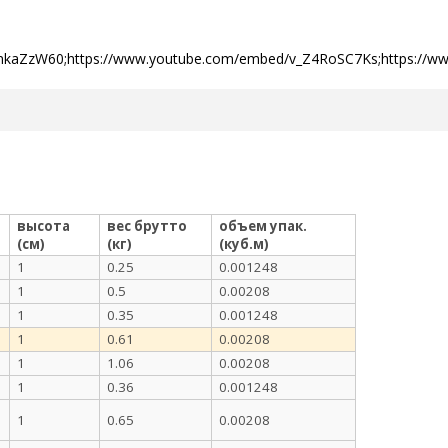
dnkaZzW60;https://www.youtube.com/embed/v_Z4RoSC7Ks;https://
высота
вес брутто
объем упак.
(см)
(кг)
(куб.м)
1
0.25
0.001248
1
0.5
0.00208
1
0.35
0.001248
1
0.61
0.00208
1
1.06
0.00208
1
0.36
0.001248
1
0.65
0.00208