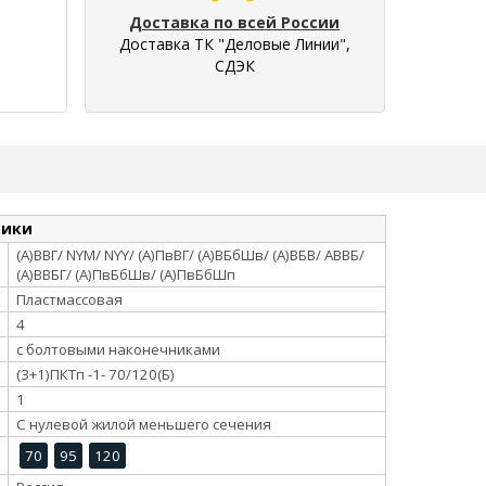
Доставка по всей России
Доставка ТК "Деловые Линии",
СДЭК
тики
(А)ВВГ/ NYM/ NYY/ (А)ПвВГ/ (А)ВБбШв/ (А)ВБВ/ АВВБ/
(А)ВВБГ/ (А)ПвБбШв/ (А)ПвБбШп
Пластмассовая
4
с болтовыми наконечниками
(3+1)ПКТп -1- 70/120(Б)
1
С нулевой жилой меньшего сечения
70
95
120