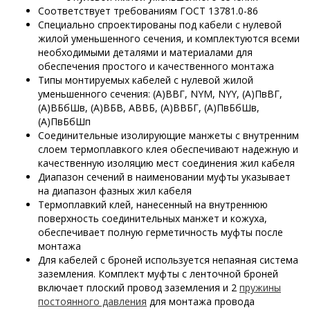
Соответствует требованиям ГОСТ 13781.0-86
Специально спроектированы под кабели с нулевой
жилой уменьшенного сечения, и комплектуются всеми
необходимыми деталями и материалами для
обеспечения простого и качественного монтажа
Типы монтируемых кабелей с нулевой жилой
уменьшенного сечения: (А)ВВГ, NYM,
NYY,
(А)ПвВГ,
(А)ВБбШв, (А)ВБВ, АВВБ, (А)ВВБГ, (А)ПвБбШв,
(А)ПвБбШп
Соединительные изолирующие манжеты с внутренним
слоем термоплавкого клея обеспечивают надежную и
качественную изоляцию мест соединения жил кабеля
Диапазон сечений в наименовании муфты указывает
на диапазон фазных жил кабеля
Термоплавкий клей, нанесенный на внутреннюю
поверхность соединительных манжет и кожуха,
обеспечивает полную герметичность муфты после
монтажа
Для кабелей с броней используется непаяная система
заземления. Комплект муфты с ленточной броней
включает плоский провод заземления и 2
пружины
постоянного давления
для монтажа провода