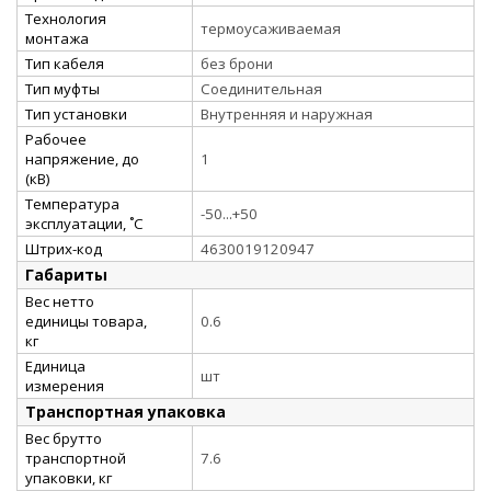
Технология
термоусаживаемая
монтажа
Тип кабеля
без брони
Тип муфты
Соединительная
Тип установки
Внутренняя и наружная
Рабочее
напряжение, до
1
(кВ)
Температура
-50...+50
эксплуатации, ˚С
Штрих-код
4630019120947
Габариты
Вес нетто
единицы товара,
0.6
кг
Единица
шт
измерения
Транспортная упаковка
Вес брутто
транспортной
7.6
упаковки, кг