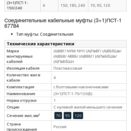
(3+1)ПСТ-1-
4
150, 185, 240
70, 95, 120
150/240
Соединительные кабельные муфты (3+1)ПСТ-1
67784
Тип муфты: Соединительная
Технические характеристики
Марки
(А)ВВГ/ NYM/ NYY/ (А)ПвВГ/ (А)ВБбШв/
монтируемых
(А)ВБВ/ АВВБ/ (А)ВВБГ/ (А)ПвБбШв/
кабелей
(А)ПвБбШп
Изоляция кабеля
Пластмассовая
Количество жил в
4
кабеле
Комплектация
с болтовыми наконечниками
Наименование
(3+1)ПСТ-1-70/120(Б)
Норма отгрузки
1
Опции
С нулевой жилой меньшего сечения
Сечение жил, мм²
70
95
120
Страна
Россия
происхождения