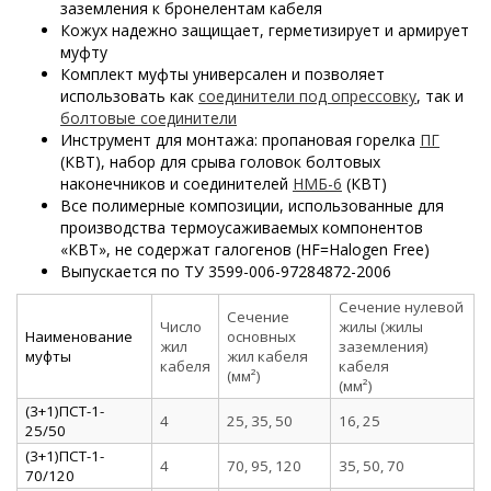
заземления к бронелентам кабеля
Кожух надежно защищает, герметизирует и армирует
муфту
Комплект муфты универсален и позволяет
использовать как
соединители под опрессовку
, так и
болтовые соединители
Инструмент для монтажа: пропановая горелка
ПГ
(КВТ), набор для срыва головок болтовых
наконечников и соединителей
НМБ-6
(КВТ)
Все полимерные композиции, использованные для
производства термоусаживаемых компонентов
«КВТ», не содержат галогенов (HF=Halogen Free)
Выпускается по ТУ 3599-006-97284872-2006
Сечение нулевой
Сечение
Число
жилы (жилы
Наименование
основных
жил
заземления)
муфты
жил кабеля
кабеля
кабеля
(мм²)
(мм²)
(3+1)ПСТ-1-
4
25, 35, 50
16, 25
25/50
(3+1)ПСТ-1-
4
70, 95, 120
35, 50, 70
70/120