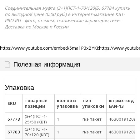
Соединительная муфта (3+1)ПСТ-1-70/120(Б) 67784 купить
по выгодной цене (0.00 руб.) в интернет-магазине КВТ-
PRO.RU - фото, отзывы, технические характеристики.
Доставка по Москве и России
https://www.youtube.com/embed/5ma1P3xBYKI;https://www.youtu
Полезная информация
Упаковка
товарные
кол-во в
тип
штрих-код
SKU
позиции
упаковке
упаковки
EAN-13
(3+1)ПСТ-1-
67778
1
п/э пакет
463001912091
25/50 (КВТ)
(3+1)ПСТ-1-
67783
1
п/э пакет
463001912093
70/120 (КВТ)