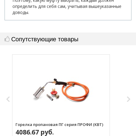
Поэтому, какую муфту выбрать, каждый должен
определить для себя сам, учитывая вышеуказанные
доводы.
Сопутствующие товары
Горелка пропановая ПГ серия ПРОФИ (КВТ)
Н
4086.67 руб.
с