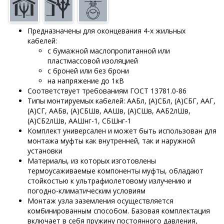
Предназначены для оконцевания 4-х жильных
кабелей:
с бумажной маслопропитанной или
пластмассовой изоляцией
с броней или без брони
на напряжение до 1кВ
Соответствует требованиям ГОСТ 13781.0-86
Типы монтируемых кабелей: ААБл, (А)СБл, (А)СБГ, ААГ,
(А)СГ, ААБв, (А)СБШв, ААШв, (А)СШв, ААБ2лШв,
(А)СБ2лШв, ААШнг-1, СБШнг-1
Комплект универсален и может быть использован для
монтажа муфты как внутренней, так и наружной
установки
Материалы, из которых изготовлены
термоусаживаемые компоненты муфты, обладают
стойкостью к ультрафиолетовому излучению и
погодно-климатическим условиям
Монтаж узла заземления осуществляется
комбинированным способом. Базовая комплектация
включает в себя пружину постоянного давления,