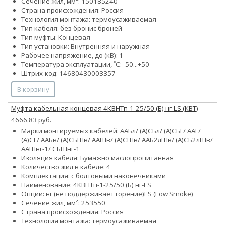
Сечение жил, мм²:
150
185
240
Страна происхождения: Россия
Технология монтажа: термоусаживаемая
Тип кабеля:
без брони
с броней
Тип муфты: Концевая
Тип установки: Внутренняя и наружная
Рабочее напряжение, до (кВ): 1
Температура эксплуатации, ˚С: -50...+50
Штрих-код: 14680430003357
В корзину
Муфта кабельная концевая 4КВНТп-1-25/50 (Б) нг-LS (КВТ)
4666.83 руб.
Марки монтируемых кабелей: ААБл/ (А)СБл/ (А)СБГ/ ААГ/
(А)СГ/ ААБв/ (А)СБШв/ ААШв/ (А)СШв/ ААБ2лШв/ (А)СБ2лШв/
ААШнг-1/ СБШнг-1
Изоляция кабеля: Бумажно маслопропитанная
Количество жил в кабеле: 4
Комплектация: с болтовыми наконечниками
Наименование: 4КВНТп-1-25/50 (Б) нг-LS
Опции:
нг (не поддерживает горение)
LS (Low Smoke)
Сечение жил, мм²:
25
35
50
Страна происхождения: Россия
Технология монтажа: термоусаживаемая