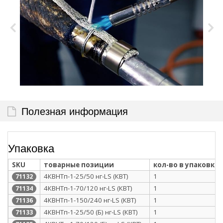
Полезная информация
Упаковка
SKU
товарные позиции
кол-во в упаковке
4КВНТп-1-25/50 нг-LS (КВТ)
1
71132
4КВНТп-1-70/120 нг-LS (КВТ)
1
71134
4КВНТп-1-150/240 нг-LS (КВТ)
1
71136
4КВНТп-1-25/50 (Б) нг-LS (КВТ)
1
71133