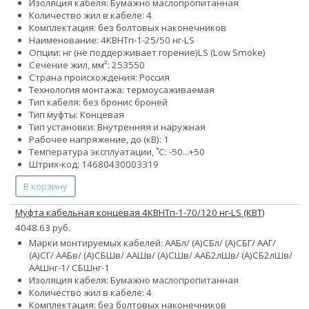
Изоляция кабеля: Бумажно маслопропитанная
Количество жил в кабеле: 4
Комплектация: без болтовых наконечников
Наименование: 4КВНТп-1-25/50 нг-LS
Опции:
нг (не поддерживает горение)
LS (Low Smoke)
Сечение жил, мм²:
25
35
50
Страна происхождения: Россия
Технология монтажа: термоусаживаемая
Тип кабеля:
без брони
с броней
Тип муфты: Концевая
Тип установки: Внутренняя и наружная
Рабочее напряжение, до (кВ): 1
Температура эксплуатации, ˚С: -50...+50
Штрих-код: 14680430003319
В корзину
Муфта кабельная концевая 4КВНТп-1-70/120 нг-LS (КВТ)
4048.63 руб.
Марки монтируемых кабелей: ААБл/ (А)СБл/ (А)СБГ/ ААГ/
(А)СГ/ ААБв/ (А)СБШв/ ААШв/ (А)СШв/ ААБ2лШв/ (А)СБ2лШв/
ААШнг-1/ СБШнг-1
Изоляция кабеля: Бумажно маслопропитанная
Количество жил в кабеле: 4
Комплектация: без болтовых наконечников