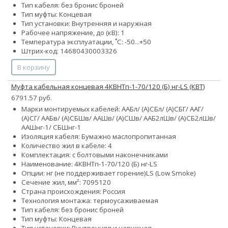
Тип кабеля:
без брони
с броней
Тип муфты: Концевая
Тип установки: Внутренняя и наружная
Рабочее напряжение, до (кВ): 1
Температура эксплуатации, ˚С: -50...+50
Штрих-код: 14680430003326
В корзину
Муфта кабельная концевая 4КВНТп-1-70/120 (Б) нг-LS (КВТ)
6791.57 руб.
Марки монтируемых кабелей: ААБл/ (А)СБл/ (А)СБГ/ ААГ/
(А)СГ/ ААБв/ (А)СБШв/ ААШв/ (А)СШв/ ААБ2лШв/ (А)СБ2лШв/
ААШнг-1/ СБШнг-1
Изоляция кабеля: Бумажно маслопропитанная
Количество жил в кабеле: 4
Комплектация: с болтовыми наконечниками
Наименование: 4КВНТп-1-70/120 (Б) нг-LS
Опции:
нг (не поддерживает горение)
LS (Low Smoke)
Сечение жил, мм²:
70
95
120
Страна происхождения: Россия
Технология монтажа: термоусаживаемая
Тип кабеля:
без брони
с броней
Тип муфты: Концевая
Тип установки: Внутренняя и наружная