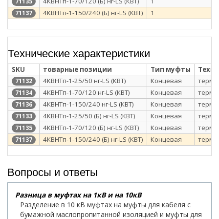
4КВНТп-1-70/120 (Б) нг-LS (КВТ)
1
71135
4КВНТп-1-150/240 (Б) нг-LS (КВТ)
1
71137
Технические характеристики
SKU
товарные позиции
Тип муфты
Техн
4КВНТп-1-25/50 нг-LS (КВТ)
Концевая
термо
71132
4КВНТп-1-70/120 нг-LS (КВТ)
Концевая
термо
71134
4КВНТп-1-150/240 нг-LS (КВТ)
Концевая
термо
71136
4КВНТп-1-25/50 (Б) нг-LS (КВТ)
Концевая
термо
71133
4КВНТп-1-70/120 (Б) нг-LS (КВТ)
Концевая
термо
71135
4КВНТп-1-150/240 (Б) нг-LS (КВТ)
Концевая
термо
71137
Вопросы и ответы
Разница в муфтах на 1кВ и на 10кВ
Разделение в 10 кВ муфтах на муфты для кабеля с
бумажной маслопропитанной изоляцией и муфты для