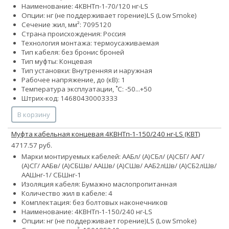
Наименование: 4КВНТп-1-70/120 нг-LS
Опции:
нг (не поддерживает горение)
LS (Low Smoke)
Сечение жил, мм²:
70
95
120
Страна происхождения: Россия
Технология монтажа: термоусаживаемая
Тип кабеля:
без брони
с броней
Тип муфты: Концевая
Тип установки: Внутренняя и наружная
Рабочее напряжение, до (кВ): 1
Температура эксплуатации, ˚С: -50...+50
Штрих-код: 14680430003333
В корзину
Муфта кабельная концевая 4КВНТп-1-150/240 нг-LS (КВТ)
4717.57 руб.
Марки монтируемых кабелей: ААБл/ (А)СБл/ (А)СБГ/ ААГ/
(А)СГ/ ААБв/ (А)СБШв/ ААШв/ (А)СШв/ ААБ2лШв/ (А)СБ2лШв/
ААШнг-1/ СБШнг-1
Изоляция кабеля: Бумажно маслопропитанная
Количество жил в кабеле: 4
Комплектация: без болтовых наконечников
Наименование: 4КВНТп-1-150/240 нг-LS
Опции:
нг (не поддерживает горение)
LS (Low Smoke)