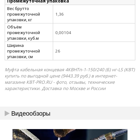
Промежуточная упаковка
Вес брутто
промежуточной
1,36
упаковки, кг
Объём
промежуточной
0,00104
упаковки, куб.м
Ширина
промежуточной
26
упаковки, см
Муфта кабельная концевая 4КВНТп-1-150/240 (Б) нг-LS (КВТ)
купить по выгодной цене (9443.39 руб.) в интернет-
магазине КВТ-PRO.RU - фото, отзывы, технические
характеристики. Доставка по Москве и России
Видеообзоры