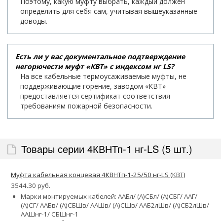
Поэтому, какую муфту выбрать, каждый должен
определить для себя сам, учитывая вышеуказанные
доводы.
Есть ли у вас документальное подтверждение
негорючести муфт «КВТ» с индексом нг LS?
На все кабельные термоусаживаемые муфты, не
поддерживающие горение, заводом «КВТ»
предоставляется сертификат соответствия
требованиям пожарной безопасности.
Товары серии 4КВНТп-1 нг-LS (5 шт.)
Муфта кабельная концевая 4КВНТп-1-25/50 нг-LS (КВТ)
3544.30 руб.
Марки монтируемых кабелей: ААБл/ (А)СБл/ (А)СБГ/ ААГ/
(А)СГ/ ААБв/ (А)СБШв/ ААШв/ (А)СШв/ ААБ2лШв/ (А)СБ2лШв/
ААШнг-1/ СБШнг-1