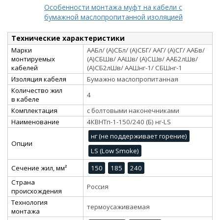
Особенности монтажа муфт на кабели с
бумажной маслопропитанной изоляцией
Технические характеристики
Марки
ААБл/ (А)СБл/ (А)СБГ/ ААГ/ (А)СГ/ ААБв/
монтируемых
(А)СБШв/ ААШв/ (А)СШв/ ААБ2лШв/
кабелей
(А)СБ2лШв/ ААШнг-1/ СБШнг-1
Изоляция кабеля
Бумажно маслопропитанная
Количество жил
4
в кабеле
Комплектация
с болтовыми наконечниками
Наименование
4КВНТп-1-150/240 (Б) нг-LS
нг (не поддерживает горение)
Опции
LS (Low Smoke)
Сечение жил, мм²
150
185
240
Страна
Россия
происхождения
Технология
термоусаживаемая
монтажа