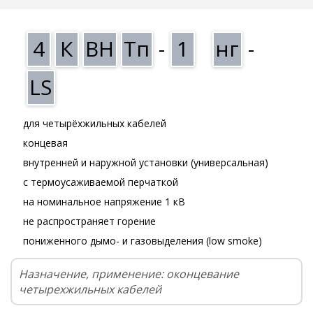
4
К
ВН
Тп
-
1
нг
-
LS
для четырёхжильных кабелей
концевая
внутренней и наружной установки (универсальная)
с термоусаживаемой перчаткой
на номинальное напряжение 1 кВ
не распространяет горение
пониженного дымо- и газовыделения (low smoke)
Назначение, применение: оконцевание
четырехжильных кабелей