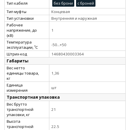
Тип кабеля
без брони
с броней
Тип муфты
Концевая
Тип установки
Внутренняя и наружная
Рабочее
напряжение, до
1
(кВ)
Температура
-50...+50
эксплуатации, ˚С
Штрих-код
14680430003364
Габариты
Вес нетто
единицы товара,
1,36
кг
Единица
шт
измерения
Транспортная упаковка
Вес брутто
транспортной
21
упаковки, кг
Высота
транспортной
22.5