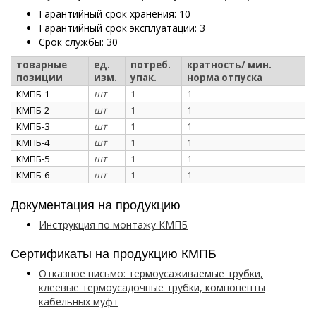
Гарантийный срок хранения: 10
Гарантийный срок эксплуатации: 3
Срок службы: 30
товарные
ед.
потреб.
кратность/ мин.
позиции
изм.
упак.
норма отпуска
КМПБ-1
шт
1
1
КМПБ-2
шт
1
1
КМПБ-3
шт
1
1
КМПБ-4
шт
1
1
КМПБ-5
шт
1
1
КМПБ-6
шт
1
1
Документация на продукцию
Инструкция по монтажу КМПБ
Сертификаты на продукцию КМПБ
Отказное письмо: термоусаживаемые трубки,
клеевые термоусадочные трубки, компоненты
кабельных муфт