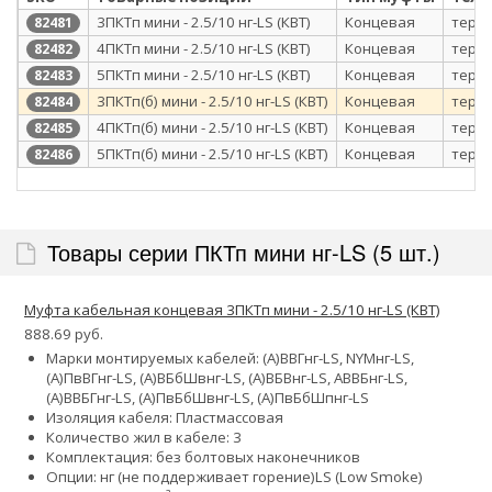
3ПКТп мини - 2.5/10 нг-LS (КВТ)
Концевая
терм
82481
4ПКТп мини - 2.5/10 нг-LS (КВТ)
Концевая
терм
82482
5ПКТп мини - 2.5/10 нг-LS (КВТ)
Концевая
терм
82483
3ПКТп(б) мини - 2.5/10 нг-LS (КВТ)
Концевая
терм
82484
4ПКТп(б) мини - 2.5/10 нг-LS (КВТ)
Концевая
терм
82485
5ПКТп(б) мини - 2.5/10 нг-LS (КВТ)
Концевая
терм
82486
Товары серии ПКТп мини нг-LS (5 шт.)
Муфта кабельная концевая 3ПКТп мини - 2.5/10 нг-LS (КВТ)
888.69 руб.
Марки монтируемых кабелей: (А)ВВГнг-LS, NYMнг-LS,
(А)ПвВГнг-LS, (А)ВБбШвнг-LS, (А)ВБВнг-LS, АВВБнг-LS,
(А)ВВБГнг-LS, (А)ПвБбШвнг-LS, (А)ПвБбШпнг-LS
Изоляция кабеля: Пластмассовая
Количество жил в кабеле: 3
Комплектация: без болтовых наконечников
Опции:
нг (не поддерживает горение)
LS (Low Smoke)