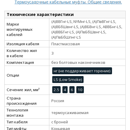
Термоусадочные кабельные муфты. Общие сведения.
Технические характеристики
(А)ВВГнг-LS, NYMнг-LS, (А)ПвВГнг-LS,
Марки
(А)ВБбШвнг-LS, (А)ВБВнг-LS, АВВБнг-LS,
монтируемых
(А)ВВБГнг-LS, (А)ПвБбШвнг-LS,
кабелей
(А)ПвБбШпнг-LS
Изоляция кабеля
Пластмассовая
Количество жил
3
в кабеле
Комплектация
без болтовых наконечников
нг (не поддерживает горение)
Опции
LS (Low Smoke)
Сечение жил, мм²
2.5
4
6
10
Страна
Россия
происхождения
Технология
термоусаживаемая
монтажа
Тип кабеля
с броней
Тип муфты
Концевая