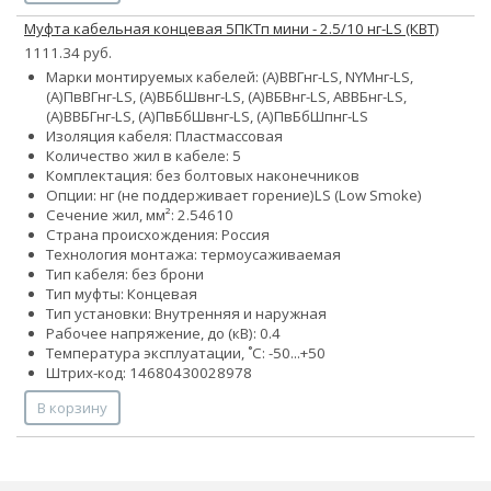
Муфта кабельная концевая 5ПКТп мини - 2.5/10 нг-LS (КВТ)
1111.34 руб.
Марки монтируемых кабелей: (А)ВВГнг-LS, NYMнг-LS,
(А)ПвВГнг-LS, (А)ВБбШвнг-LS, (А)ВБВнг-LS, АВВБнг-LS,
(А)ВВБГнг-LS, (А)ПвБбШвнг-LS, (А)ПвБбШпнг-LS
Изоляция кабеля: Пластмассовая
Количество жил в кабеле: 5
Комплектация: без болтовых наконечников
Опции:
нг (не поддерживает горение)
LS (Low Smoke)
Сечение жил, мм²:
2.5
4
6
10
Страна происхождения: Россия
Технология монтажа: термоусаживаемая
Тип кабеля: без брони
Тип муфты: Концевая
Тип установки: Внутренняя и наружная
Рабочее напряжение, до (кВ): 0.4
Температура эксплуатации, ˚С: -50...+50
Штрих-код: 14680430028978
В корзину