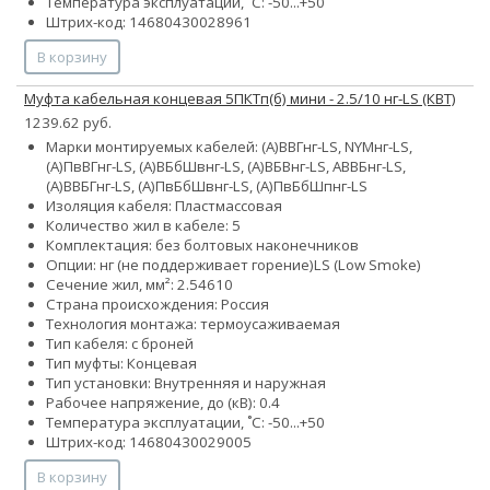
Температура эксплуатации, ˚С: -50...+50
Штрих-код: 14680430028961
В корзину
Муфта кабельная концевая 5ПКТп(б) мини - 2.5/10 нг-LS (КВТ)
1239.62 руб.
Марки монтируемых кабелей: (А)ВВГнг-LS, NYMнг-LS,
(А)ПвВГнг-LS, (А)ВБбШвнг-LS, (А)ВБВнг-LS, АВВБнг-LS,
(А)ВВБГнг-LS, (А)ПвБбШвнг-LS, (А)ПвБбШпнг-LS
Изоляция кабеля: Пластмассовая
Количество жил в кабеле: 5
Комплектация: без болтовых наконечников
Опции:
нг (не поддерживает горение)
LS (Low Smoke)
Сечение жил, мм²:
2.5
4
6
10
Страна происхождения: Россия
Технология монтажа: термоусаживаемая
Тип кабеля: с броней
Тип муфты: Концевая
Тип установки: Внутренняя и наружная
Рабочее напряжение, до (кВ): 0.4
Температура эксплуатации, ˚С: -50...+50
Штрих-код: 14680430029005
В корзину