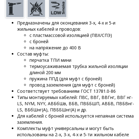
Предназначены для оконцевания 3-х, 4-х и 5-и
жильных кабелей и проводов:
с пластмассовой изоляцией (ПВХ/СПЭ)
с броней
на напряжение до 400 В
Состав муфты:
перчатка ТПИ мини
термоусаживаемая трубка жильной изоляции
длиной 200 мм
пружина ППД (для муфт с броней)
провод заземления (для муфт с броней)
Соответствует требованиям ГОСТ 13781.0-86
Типы монтируемых кабелей: ПВС, ВВГ, ВВГнг, ВВГ нг-
LS, NYM, NYY, АВБбШв, ВБВ, ПВББШП, АВБВ, ПВБВнг-
LS, ВБбШнг(А), ПВББШнг(А) и др.
Для кабелей с броней используется непаяная система
заземления.
Комплекты муфт универсальны и могут быть
использованы на 2-х, 3-х, 4-х и 5-ти жильном кабеле