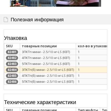
Полезная информация
Упаковка
SKU
товарные позиции
кол-во в упаковке
3ПКТп мини - 2.5/10 нг-LS (КВТ)
1
82481
4ПКТп мини - 2.5/10 нг-LS (КВТ)
1
82482
5ПКТп мини - 2.5/10 нг-LS (КВТ)
1
82483
3ПКТп(б) мини - 2.5/10 нг-LS (КВТ)
1
82484
4ПКТп(б) мини - 2.5/10 нг-LS (КВТ)
1
82485
5ПКТп(б) мини - 2.5/10 нг-LS (КВТ)
1
82486
Технические характеристики
SKU
товарные позиции
Тип муфты
Техн