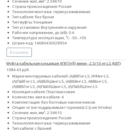
Сечение жил, мм²:
2.5
4
6
10
Страна происхождения: Россия
Технология монтажа: термоусаживаемая
Тип кабеля: без брони
Тип муфты: Концевая
Тип установки: Внутренняя и наружная
Рабочее напряжение, до (кВ): 0.4
Температура эксплуатации, ˚С: -50...+50
Штрих-код: 14680430028954
В корзину
Муфта кабельная концевая 4ПКТп(б) мини - 2.5/10 нг-LS (КВТ)
1084.43 руб.
Марки монтируемых кабелей: (А)ВВГнг-LS, NYMнг-LS,
(А)ПвВГнг-LS, (А)ВБбШвнг-LS, (А)ВБВнг-LS, АВВБнг-LS,
(А)ВВБГнг-LS, (А)ПвБбШвнг-LS, (А)ПвБбШпнг-LS
Изоляция кабеля: Пластмассовая
Количество жил в кабеле: 4
Комплектация: без болтовых наконечников
Опции:
нг (не поддерживает горение)
LS (Low Smoke)
Сечение жил, мм²:
2.5
4
6
10
Страна происхождения: Россия
Технология монтажа: термоусаживаемая
Тип кабеля: с броней