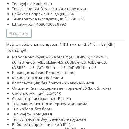
Тип муфты: Концевая
Тип установки: Внутренняя и наружная
Рабочее напряжение, до (кВ): 0.4
Температура эксплуатации, ˚С: -50...+50
Штрих-код: 14680430028992
В корзину
Муфта кабельная концевая 4ПКТп мини - 2.5/10 нг-LS (КВТ)
953.14 руб.
Марки монтируемых кабелей: (А)ВВГнг-LS, NYMнг-LS,
(А)ПвВГнг-LS, (А)ВБбШвнг-LS, (А)ВБВнг-LS, АВВБнг-LS,
(А)ВВБГнг-LS, (А)ПвБбШвнг-LS, (А)ПвБбШпнг-LS
Изоляция кабеля: Пластмассовая
Количество жил в кабеле: 4
Комплектация: без болтовых наконечников
Опции:
нг (не поддерживает горение)
LS (Low Smoke)
Сечение жил, мм²:
2.5
4
6
10
Страна происхождения: Россия
Технология монтажа: термоусаживаемая
Тип кабеля: без брони
Тип муфты: Концевая
Тип установки: Внутренняя и наружная
Рабочее напряжение, до (кВ): 0.4