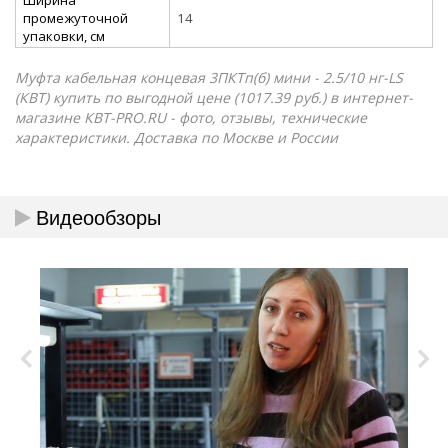
промежуточной
14
упаковки, см
Муфта кабельная концевая 3ПКТп(б) мини - 2.5/10 нг-LS
(КВТ) купить по выгодной цене (1017.39 руб.) в интернет-
магазине КВТ-PRO.RU - фото, отзывы, технические
характеристики. Доставка по Москве и России
Видеообзоры