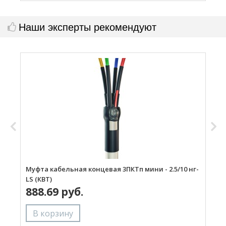
Наши эксперты рекомендуют
Муфта кабельная концевая 3ПКТп мини - 2.5/10 нг-
М
LS (КВТ)
н
888.69 руб.