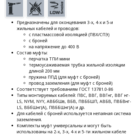
Предназначены для оконцевания 3-х, 4-х и 5-и
жильных кабелей и проводов:
с пластмассовой изоляцией (ПВХ/СПЭ)
с броней
на напряжение до 400 В
Состав муфты:
перчатка ТПИ мини
термоусаживаемая трубка жильной изоляции
длиной 200 мм
пружина ППД (для муфт с броней)
провод заземления (для муфт с броней)
Соответствует требованиям ГОСТ 13781.0-86
Типы монтируемых кабелей: ПВС, ВВГ, ВВГнг, ВВГ нг-
LS, NYM, NYY, АВБбШв, ВБВ, ПВББШП, АВБВ, ПВБВнг-
LS, ВБбШнг(А), ПВББШнг(А) и др.
Для кабелей с броней используется непаяная система
заземления.
Комплекты муфт универсальны и могут быть
использованы на 2-х, 3-х, 4-х и 5-ти жильном кабеле