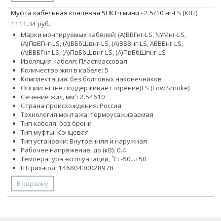
Муфта кабельная концевая 5ПКТп мини - 2.5/10 нг-LS (КВТ)
1111.34 руб.
Марки монтируемых кабелей: (А)ВВГнг-LS, NYMнг-LS,
(А)ПвВГнг-LS, (А)ВБбШвнг-LS, (А)ВБВнг-LS, АВВБнг-LS,
(А)ВВБГнг-LS, (А)ПвБбШвнг-LS, (А)ПвБбШпнг-LS
Изоляция кабеля: Пластмассовая
Количество жил в кабеле: 5
Комплектация: без болтовых наконечников
Опции:
нг (не поддерживает горение)
LS (Low Smoke)
Сечение жил, мм²:
2.5
4
6
10
Страна происхождения: Россия
Технология монтажа: термоусаживаемая
Тип кабеля: без брони
Тип муфты: Концевая
Тип установки: Внутренняя и наружная
Рабочее напряжение, до (кВ): 0.4
Температура эксплуатации, ˚С: -50...+50
Штрих-код: 14680430028978
В корзину