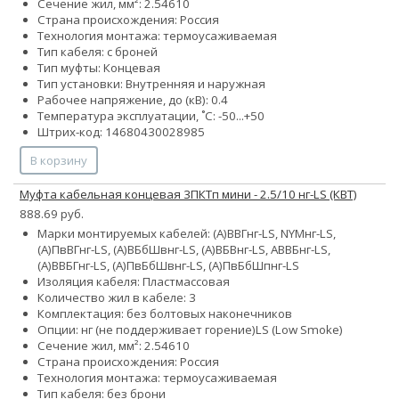
Сечение жил, мм²:
2.5
4
6
10
Страна происхождения: Россия
Технология монтажа: термоусаживаемая
Тип кабеля: с броней
Тип муфты: Концевая
Тип установки: Внутренняя и наружная
Рабочее напряжение, до (кВ): 0.4
Температура эксплуатации, ˚С: -50...+50
Штрих-код: 14680430028985
В корзину
Муфта кабельная концевая 3ПКТп мини - 2.5/10 нг-LS (КВТ)
888.69 руб.
Марки монтируемых кабелей: (А)ВВГнг-LS, NYMнг-LS,
(А)ПвВГнг-LS, (А)ВБбШвнг-LS, (А)ВБВнг-LS, АВВБнг-LS,
(А)ВВБГнг-LS, (А)ПвБбШвнг-LS, (А)ПвБбШпнг-LS
Изоляция кабеля: Пластмассовая
Количество жил в кабеле: 3
Комплектация: без болтовых наконечников
Опции:
нг (не поддерживает горение)
LS (Low Smoke)
Сечение жил, мм²:
2.5
4
6
10
Страна происхождения: Россия
Технология монтажа: термоусаживаемая
Тип кабеля: без брони