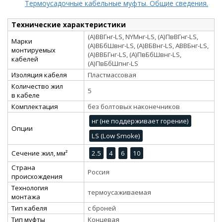
Термоусадочные кабельные муфты. Общие сведения.
Технические характеристики
(А)ВВГнг-LS, NYMнг-LS, (А)ПвВГнг-LS,
Марки
(А)ВБбШвнг-LS, (А)ВБВнг-LS, АВВБнг-LS,
монтируемых
(А)ВВБГнг-LS, (А)ПвБбШвнг-LS,
кабелей
(А)ПвБбШпнг-LS
Изоляция кабеля
Пластмассовая
Количество жил
5
в кабеле
Комплектация
без болтовых наконечников
нг (не поддерживает горение)
Опции
LS (Low Smoke)
Сечение жил, мм²
2.5
4
6
10
Страна
Россия
происхождения
Технология
термоусаживаемая
монтажа
Тип кабеля
с броней
Тип муфты
Концевая