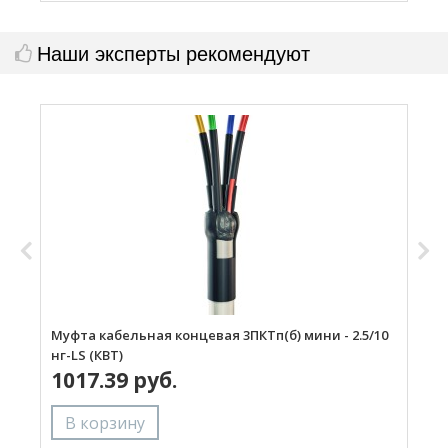
Наши эксперты рекомендуют
Муфта кабельная концевая 3ПКТп(б) мини - 2.5/10
М
нг-LS (КВТ)
L
1017.39 руб.