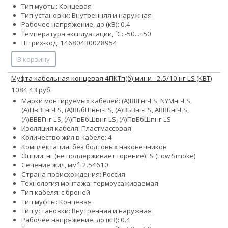
Тип муфты: Концевая
Тип установки: Внутренняя и наружная
Рабочее напряжение, до (кВ): 0.4
Температура эксплуатации, ˚С: -50...+50
Штрих-код: 14680430028954
В корзину
Муфта кабельная концевая 4ПКТп(б) мини - 2.5/10 нг-LS (КВТ)
1084.43 руб.
Марки монтируемых кабелей: (А)ВВГнг-LS, NYMнг-LS,
(А)ПвВГнг-LS, (А)ВБбШвнг-LS, (А)ВБВнг-LS, АВВБнг-LS,
(А)ВВБГнг-LS, (А)ПвБбШвнг-LS, (А)ПвБбШпнг-LS
Изоляция кабеля: Пластмассовая
Количество жил в кабеле: 4
Комплектация: без болтовых наконечников
Опции:
нг (не поддерживает горение)
LS (Low Smoke)
Сечение жил, мм²:
2.5
4
6
10
Страна происхождения: Россия
Технология монтажа: термоусаживаемая
Тип кабеля: с броней
Тип муфты: Концевая
Тип установки: Внутренняя и наружная
Рабочее напряжение, до (кВ): 0.4