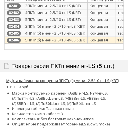
3ПКТп мини - 2.5/10 нг-LS (КВТ)
Концевая
терм
82481
4ПКТп мини - 2.5/10 нг-LS (КВТ)
Концевая
терм
82482
5ПКТп мини - 2.5/10 нг-LS (КВТ)
Концевая
терм
82483
3ПКТп(б) мини - 2.5/10 нг-LS (КВТ)
Концевая
терм
82484
4ПКТп(б) мини - 2.5/10 нг-LS (КВТ)
Концевая
терм
82485
5ПКТп(б) мини - 2.5/10 нг-LS (КВТ)
Концевая
терм
82486
Товары серии ПКТп мини нг-LS (5 шт.)
Муфта кабельная концевая 3ПКТп(б) мини - 2.5/10 нг-LS (КВТ)
1017.39 руб.
Марки монтируемых кабелей: (А)ВВГнг-LS, NYMнг-LS,
(А)ПвВГнг-LS, (А)ВБбШвнг-LS, (А)ВБВнг-LS, АВВБнг-LS,
(А)ВВБГнг-LS, (А)ПвБбШвнг-LS, (А)ПвБбШпнг-LS
Изоляция кабеля: Пластмассовая
Количество жил в кабеле: 3
Комплектация: без болтовых наконечников
Опции:
нг (не поддерживает горение)
LS (Low Smoke)