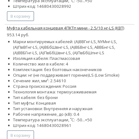
Температура эксплуатации, ˚С: -50...+50
Штрих-код: 14680430028992
В корзину
Муфта кабельная концевая 4ПКТп мини - 2.5/10 нг-LS (КВТ)
953.14 руб.
Марки монтируемых кабелей: (А)ВВГнг-LS, NYMнг-LS,
(А)ПвВГнг-LS, (А)ВБбШвнг-LS, (А)ВБВнг-LS, АВВБнг-LS,
(А)ВВБГнг-LS, (А)ПвБбШвнг-LS, (А)ПвБбШпнг-LS
Изоляция кабеля: Пластмассовая
Количество жил в кабеле: 4
Комплектация: без болтовых наконечников
Опции:
нг (не поддерживает горение)
LS (Low Smoke)
Сечение жил, мм²:
2.5
4
6
10
Страна происхождения: Россия
Технология монтажа: термоусаживаемая
Тип кабеля: без брони
Тип муфты: Концевая
Тип установки: Внутренняя и наружная
Рабочее напряжение, до (кВ): 0.4
Температура эксплуатации, ˚С: -50...+50
Штрих-код: 14680430028961
В корзину