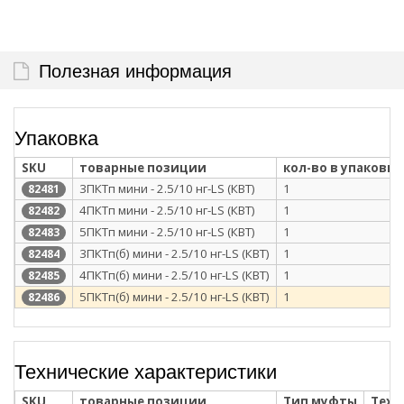
Полезная информация
Упаковка
SKU
товарные позиции
кол-во в упаковке
3ПКТп мини - 2.5/10 нг-LS (КВТ)
1
82481
4ПКТп мини - 2.5/10 нг-LS (КВТ)
1
82482
5ПКТп мини - 2.5/10 нг-LS (КВТ)
1
82483
3ПКТп(б) мини - 2.5/10 нг-LS (КВТ)
1
82484
4ПКТп(б) мини - 2.5/10 нг-LS (КВТ)
1
82485
5ПКТп(б) мини - 2.5/10 нг-LS (КВТ)
1
82486
Технические характеристики
SKU
товарные позиции
Тип муфты
Техн