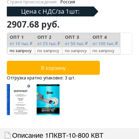
Страна происхождения:
Россия
Цена с НДС/за 1шт:
2907.68 руб.
ОПТ 1
ОПТ 2
ОПТ 3
ОПТ 4
от 10 тыс. ₽
от 25 тыс. ₽
от 50 тыс. ₽
от 100 тыс. ₽
по запросу
по запросу
по запросу
по запросу
Отгрузка кратно упаковке: 3 шт.
Описание 1ПКВТ-10-800 КВТ