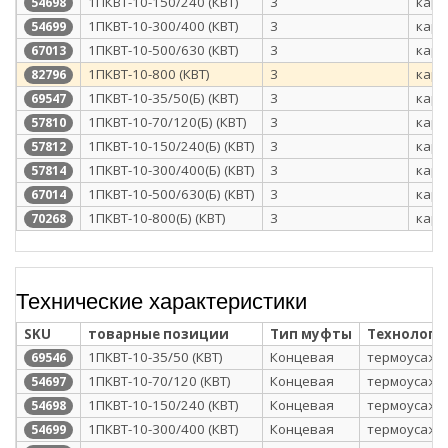
1ПКВТ-10-150/240 (КВТ)
3
карт
54698
1ПКВТ-10-300/400 (КВТ)
3
карт
54699
1ПКВТ-10-500/630 (КВТ)
3
карт
67013
1ПКВТ-10-800 (КВТ)
3
карт
82796
1ПКВТ-10-35/50(Б) (КВТ)
3
карт
69547
1ПКВТ-10-70/120(Б) (КВТ)
3
карт
57810
1ПКВТ-10-150/240(Б) (КВТ)
3
карт
57812
1ПКВТ-10-300/400(Б) (КВТ)
3
карт
57814
1ПКВТ-10-500/630(Б) (КВТ)
3
карт
67014
1ПКВТ-10-800(Б) (КВТ)
3
карт
70268
Технические характеристики
SKU
товарные позиции
Тип муфты
Технологи
1ПКВТ-10-35/50 (КВТ)
Концевая
термоусажи
69546
1ПКВТ-10-70/120 (КВТ)
Концевая
термоусажи
54697
1ПКВТ-10-150/240 (КВТ)
Концевая
термоусажи
54698
1ПКВТ-10-300/400 (КВТ)
Концевая
термоусажи
54699