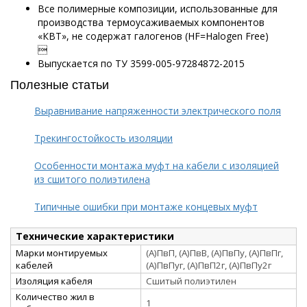
Все полимерные композиции, использованные для
производства термоусаживаемых компонентов
«КВТ», не содержат галогенов (HF=Halogen Free)

Выпускается по ТУ 3599-005-97284872-2015
Полезные статьи
Выравнивание напряженности электрического поля
Трекингостойкость изоляции
Особенности монтажа муфт на кабели с изоляцией
из сшитого полиэтилена
Типичные ошибки при монтаже концевых муфт
Технические характеристики
Марки монтируемых
(А)ПвП, (А)ПвВ, (А)ПвПу, (А)ПвПг,
кабелей
(А)ПвПуг, (А)ПвП2г, (А)ПвПу2г
Изоляция кабеля
Сшитый полиэтилен
Количество жил в
1