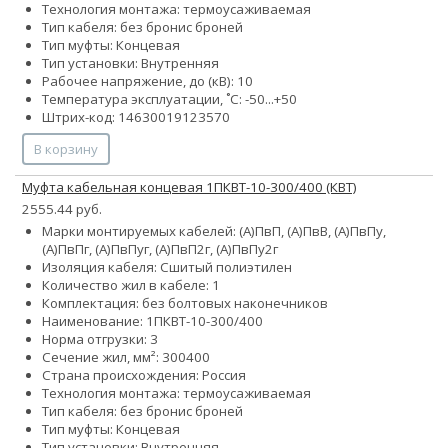
Технология монтажа: термоусаживаемая
Тип кабеля:
без брони
с броней
Тип муфты: Концевая
Тип установки: Внутренняя
Рабочее напряжение, до (кВ): 10
Температура эксплуатации, ˚С: -50...+50
Штрих-код: 14630019123570
В корзину
Муфта кабельная концевая 1ПКВТ-10-300/400 (КВТ)
2555.44 руб.
Марки монтируемых кабелей: (А)ПвП, (А)ПвВ, (А)ПвПу,
(А)ПвПг, (А)ПвПуг, (А)ПвП2г, (А)ПвПу2г
Изоляция кабеля: Сшитый полиэтилен
Количество жил в кабеле: 1
Комплектация: без болтовых наконечников
Наименование: 1ПКВТ-10-300/400
Норма отгрузки: 3
Сечение жил, мм²:
300
400
Страна происхождения: Россия
Технология монтажа: термоусаживаемая
Тип кабеля:
без брони
с броней
Тип муфты: Концевая
Тип установки: Внутренняя