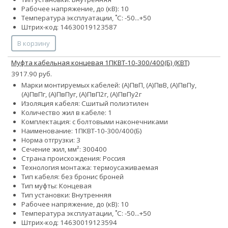
Рабочее напряжение, до (кВ): 10
Температура эксплуатации, ˚С: -50...+50
Штрих-код: 14630019123587
В корзину
Муфта кабельная концевая 1ПКВТ-10-300/400(Б) (КВТ)
3917.90 руб.
Марки монтируемых кабелей: (А)ПвП, (А)ПвВ, (А)ПвПу,
(А)ПвПг, (А)ПвПуг, (А)ПвП2г, (А)ПвПу2г
Изоляция кабеля: Сшитый полиэтилен
Количество жил в кабеле: 1
Комплектация: с болтовыми наконечниками
Наименование: 1ПКВТ-10-300/400(Б)
Норма отгрузки: 3
Сечение жил, мм²:
300
400
Страна происхождения: Россия
Технология монтажа: термоусаживаемая
Тип кабеля:
без брони
с броней
Тип муфты: Концевая
Тип установки: Внутренняя
Рабочее напряжение, до (кВ): 10
Температура эксплуатации, ˚С: -50...+50
Штрих-код: 14630019123594