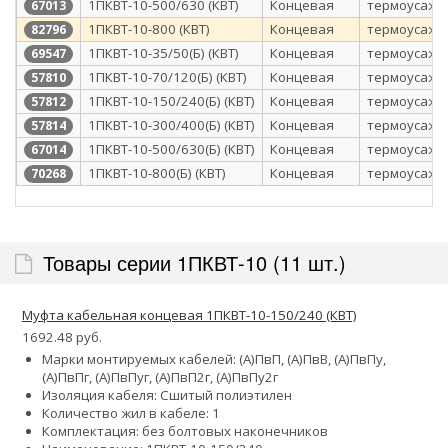
1ПКВТ-10-500/630 (КВТ)
Концевая
термоусажи
67013
1ПКВТ-10-800 (КВТ)
Концевая
термоусажи
82796
1ПКВТ-10-35/50(Б) (КВТ)
Концевая
термоусажи
69547
1ПКВТ-10-70/120(Б) (КВТ)
Концевая
термоусажи
57810
1ПКВТ-10-150/240(Б) (КВТ)
Концевая
термоусажи
57812
1ПКВТ-10-300/400(Б) (КВТ)
Концевая
термоусажи
57814
1ПКВТ-10-500/630(Б) (КВТ)
Концевая
термоусажи
67014
1ПКВТ-10-800(Б) (КВТ)
Концевая
термоусажи
70268
Товары серии 1ПКВТ-10 (11 шт.)
Муфта кабельная концевая 1ПКВТ-10-150/240 (КВТ)
1692.48 руб.
Марки монтируемых кабелей: (А)ПвП, (А)ПвВ, (А)ПвПу,
(А)ПвПг, (А)ПвПуг, (А)ПвП2г, (А)ПвПу2г
Изоляция кабеля: Сшитый полиэтилен
Количество жил в кабеле: 1
Комплектация: без болтовых наконечников