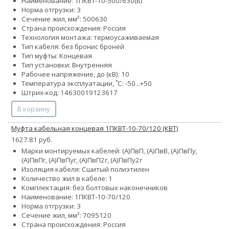
Наименование: 1ПКВТ-10-500/630(Б)
Норма отгрузки: 3
Сечение жил, мм²:
500
630
Страна происхождения: Россия
Технология монтажа: термоусаживаемая
Тип кабеля:
без брони
с броней
Тип муфты: Концевая
Тип установки: Внутренняя
Рабочее напряжение, до (кВ): 10
Температура эксплуатации, ˚С: -50...+50
Штрих-код: 14630019123617
В корзину
Муфта кабельная концевая 1ПКВТ-10-70/120 (КВТ)
1627.81 руб.
Марки монтируемых кабелей: (А)ПвП, (А)ПвВ, (А)ПвПу,
(А)ПвПг, (А)ПвПуг, (А)ПвП2г, (А)ПвПу2г
Изоляция кабеля: Сшитый полиэтилен
Количество жил в кабеле: 1
Комплектация: без болтовых наконечников
Наименование: 1ПКВТ-10-70/120
Норма отгрузки: 3
Сечение жил, мм²:
70
95
120
Страна происхождения: Россия