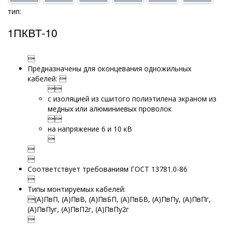
тип:
1ПКВТ-10

Предназначены для оконцевания одножильных
кабелей: 

с изоляцией из сшитого полиэтилена экраном из
медных или алюминиевых проволок

на напряжение 6 и 10 кВ



Соответствует требованиям ГОСТ 13781.0-86

Типы монтируемых кабелей:
(А)ПвП, (А)ПвВ, (А)ПвБП, (А)ПвБВ, (А)ПвПу, (А)ПвПг,
(А)ПвПуг, (А)ПвП2г, (А)ПвПу2г
