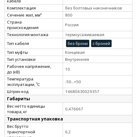
кабеле
Комплектация
без болтовых наконечников
Сечение жил, мм²
800
Страна
Россия
происхождения
Технология монтажа
термоусаживаемая
Тип кабеля
без брони
с броней
Тип муфты
Концевая
Тип установки
Внутренняя
Рабочее напряжение,
10
до (кВ)
Температура
-50...+50
эксплуатации, ˚С
Штрих-код
14680430029357
Габариты
Вес нетто единицы
0,476667
товара, кг
Транспортная упаковка
Вес брутто
транспортной
6.2