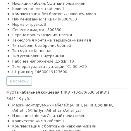
Изоляция кабеля: Сшитый полиэтилен
Количество жил в кабеле: 1
Комплектация: без болтовых наконечников
Наименование: 1ПКВТ-10-500/630
Норма отгрузки: 3
Сечение жил, мм²:
500
630
Страна происхождения: Россия
Технология монтажа: термоусаживаемая
Тип кабеля:
без брони
с броней
Тип муфты: Концевая
Тип установки: Внутренняя
Рабочее напряжение, до (кВ): 10
Температура эксплуатации, ˚С: -50...+50
Штрих-код: 14630019123600
В корзину
Муфта кабельная концевая 1ПКВТ-10-500/630(Б) (КВТ)
6442.19 руб.
Марки монтируемых кабелей: (А)ПвП, (А)ПвВ, (А)ПвПу,
(А)ПвПг, (А)ПвПуг, (А)ПвП2г, (А)ПвПу2г
Изоляция кабеля: Сшитый полиэтилен
Количество жил в кабеле: 1
Комплектация: с болтовыми наконечниками