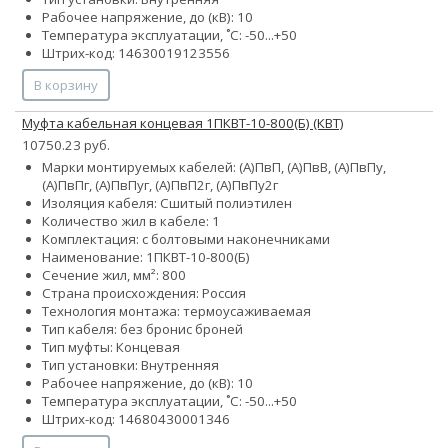
Рабочее напряжение, до (кВ): 10
Температура эксплуатации, ˚С: -50...+50
Штрих-код: 14630019123556
В корзину
Муфта кабельная концевая 1ПКВТ-10-800(Б) (КВТ)
10750.23 руб.
Марки монтируемых кабелей: (А)ПвП, (А)ПвВ, (А)ПвПу,
(А)ПвПг, (А)ПвПуг, (А)ПвП2г, (А)ПвПу2г
Изоляция кабеля: Сшитый полиэтилен
Количество жил в кабеле: 1
Комплектация: с болтовыми наконечниками
Наименование: 1ПКВТ-10-800(Б)
Сечение жил, мм²: 800
Страна происхождения: Россия
Технология монтажа: термоусаживаемая
Тип кабеля:
без брони
с броней
Тип муфты: Концевая
Тип установки: Внутренняя
Рабочее напряжение, до (кВ): 10
Температура эксплуатации, ˚С: -50...+50
Штрих-код: 14680430001346