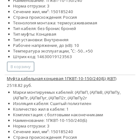
Наименование: 1ПКВТ-10-150/240
Норма отгрузки: 3
Сечение жил, мм²:
150
185
240
Страна происхождения: Россия
Технология монтажа: термоусаживаемая
Тип кабеля:
без брони
с броней
Тип муфты: Концевая
Тип установки: Внутренняя
Рабочее напряжение, до (кВ): 10
Температура эксплуатации, ˚С: -50...+50
Штрих-код: 14630019123563
В корзину
Муфта кабельная концевая 1ПКВТ-10-150/240(Б) (КВТ)
2518.82 руб.
Марки монтируемых кабелей: (А)ПвП, (А)ПвВ, (А)ПвПу,
(А)ПвПг, (А)ПвПуг, (А)ПвП2г, (А)ПвПу2г
Изоляция кабеля: Сшитый полиэтилен
Количество жил в кабеле: 1
Комплектация: с болтовыми наконечниками
Наименование: 1ПКВТ-10-150/240(Б)
Норма отгрузки: 3
Сечение жил, мм²:
150
185
240
Страна происхождения: Россия