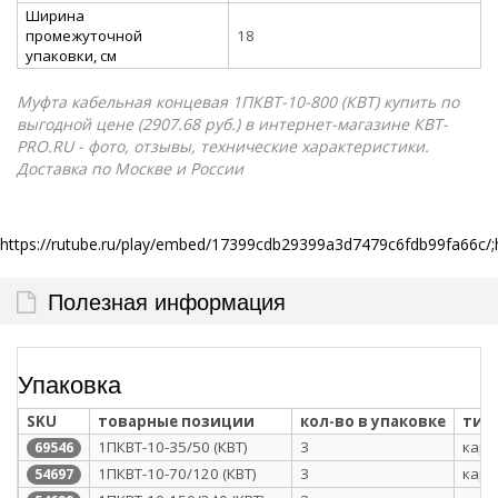
Ширина
промежуточной
18
упаковки, см
Муфта кабельная концевая 1ПКВТ-10-800 (КВТ) купить по
выгодной цене (2907.68 руб.) в интернет-магазине КВТ-
PRO.RU - фото, отзывы, технические характеристики.
Доставка по Москве и России
https://rutube.ru/play/embed/17399cdb29399a3d7479c6fdb99fa66c/;
Полезная информация
Упаковка
SKU
товарные позиции
кол-во в упаковке
тип
1ПКВТ-10-35/50 (КВТ)
3
карт
69546
1ПКВТ-10-70/120 (КВТ)
3
карт
54697