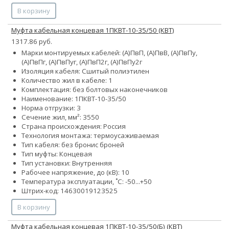
В корзину
Муфта кабельная концевая 1ПКВТ-10-35/50 (КВТ)
1317.86 руб.
Марки монтируемых кабелей: (А)ПвП, (А)ПвВ, (А)ПвПу,
(А)ПвПг, (А)ПвПуг, (А)ПвП2г, (А)ПвПу2г
Изоляция кабеля: Сшитый полиэтилен
Количество жил в кабеле: 1
Комплектация: без болтовых наконечников
Наименование: 1ПКВТ-10-35/50
Норма отгрузки: 3
Сечение жил, мм²:
35
50
Страна происхождения: Россия
Технология монтажа: термоусаживаемая
Тип кабеля:
без брони
с броней
Тип муфты: Концевая
Тип установки: Внутренняя
Рабочее напряжение, до (кВ): 10
Температура эксплуатации, ˚С: -50...+50
Штрих-код: 14630019123525
В корзину
Муфта кабельная концевая 1ПКВТ-10-35/50(Б) (КВТ)