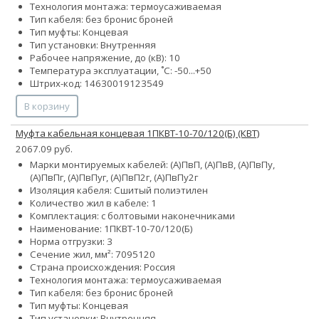
Технология монтажа: термоусаживаемая
Тип кабеля:
без брони
с броней
Тип муфты: Концевая
Тип установки: Внутренняя
Рабочее напряжение, до (кВ): 10
Температура эксплуатации, ˚С: -50...+50
Штрих-код: 14630019123549
В корзину
Муфта кабельная концевая 1ПКВТ-10-70/120(Б) (КВТ)
2067.09 руб.
Марки монтируемых кабелей: (А)ПвП, (А)ПвВ, (А)ПвПу,
(А)ПвПг, (А)ПвПуг, (А)ПвП2г, (А)ПвПу2г
Изоляция кабеля: Сшитый полиэтилен
Количество жил в кабеле: 1
Комплектация: с болтовыми наконечниками
Наименование: 1ПКВТ-10-70/120(Б)
Норма отгрузки: 3
Сечение жил, мм²:
70
95
120
Страна происхождения: Россия
Технология монтажа: термоусаживаемая
Тип кабеля:
без брони
с броней
Тип муфты: Концевая
Тип установки: Внутренняя