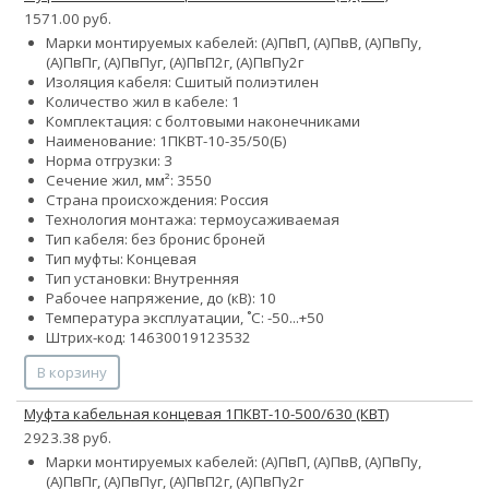
1571.00 руб.
Марки монтируемых кабелей: (А)ПвП, (А)ПвВ, (А)ПвПу,
(А)ПвПг, (А)ПвПуг, (А)ПвП2г, (А)ПвПу2г
Изоляция кабеля: Сшитый полиэтилен
Количество жил в кабеле: 1
Комплектация: с болтовыми наконечниками
Наименование: 1ПКВТ-10-35/50(Б)
Норма отгрузки: 3
Сечение жил, мм²:
35
50
Страна происхождения: Россия
Технология монтажа: термоусаживаемая
Тип кабеля:
без брони
с броней
Тип муфты: Концевая
Тип установки: Внутренняя
Рабочее напряжение, до (кВ): 10
Температура эксплуатации, ˚С: -50...+50
Штрих-код: 14630019123532
В корзину
Муфта кабельная концевая 1ПКВТ-10-500/630 (КВТ)
2923.38 руб.
Марки монтируемых кабелей: (А)ПвП, (А)ПвВ, (А)ПвПу,
(А)ПвПг, (А)ПвПуг, (А)ПвП2г, (А)ПвПу2г