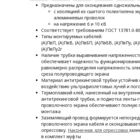
Предназначены для оконцевания одножильны
с изоляцией из сшитого полиэтилена э
алюминиевых проволок
на напряжение 6 и 10 кВ
Соответствует требованиям ГОСТ 13781.0-8
Типы монтируемых кабелей:
(А)ПвП, (А)ПвВ, (А)ПвБП, (А)ПвБВ, (А)ПвПу, (А)
(А)ПвПу2г
Наличие трубки выравнивания напряженност
обеспечивает надежность функционировани
равномерно распределяя напряженность элек
среза полупроводящего экрана
Материал антитрекинговой трубки устойчив 
воздействию ультрафиолетовых лучей и пог
Термоплавкий клей, нанесенный на внутрен
антитрекинговой трубки, и подмотка ленты-
проволочного экрана обеспечивают полную 
монтажа
Заземляющий провод формируется непосред
проволочного экрана кабеля и оконцовывае
опрессовку.
Наконечник для опрессовки
зазе
в комплект муфты