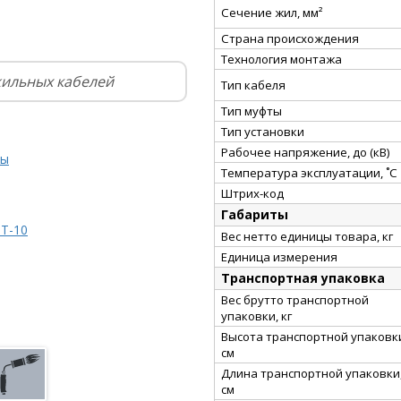
Сечение жил, мм²
Страна происхождения
Технология монтажа
жильных кабелей
Тип кабеля
Тип муфты
Тип установки
Рабочее напряжение, до (кВ)
ты
Температура эксплуатации, ˚С
Штрих-код
Габариты
Т-10
Вес нетто единицы товара, кг
Единица измерения
Транспортная упаковка
Вес брутто транспортной
упаковки, кг
Высота транспортной упаковк
см
Длина транспортной упаковки
см