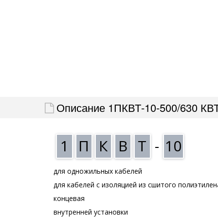
Описание 1ПКВТ-10-500/630 КВ
1
П
К
В
Т
-
10
для одножильных кабелей
для кабелей с изоляцией из сшитого полиэтилен
концевая
внутренней установки