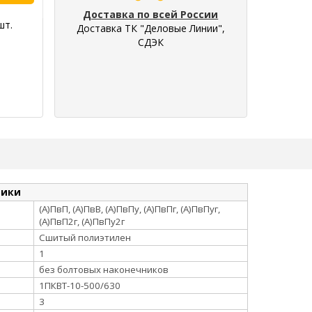
Доставка по всей России
шт.
Доставка ТК "Деловые Линии",
СДЭК
тики
(А)ПвП, (А)ПвВ, (А)ПвПу, (А)ПвПг, (А)ПвПуг,
(А)ПвП2г, (А)ПвПу2г
Сшитый полиэтилен
1
без болтовых наконечников
1ПКВТ-10-500/630
3