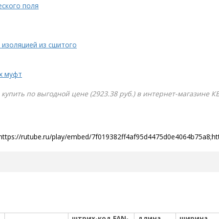
еского поля
 изоляцией из сшитого
х муфт
купить по выгодной цене (2923.38 руб.) в интернет-магазине К
https://rutube.ru/play/embed/7f019382ff4af95d4475d0e4064b75a8;h
штрих-код EAN-
длина
ширина