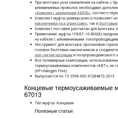
При монтаже узла заземления на кабель с бр
алюминиевых проволок необходимо дополни
«Комплект заземления КМПБ»
, соответству
Комплект муфты универсален и позволяет и
наконечники под опрессовку
, так и
болтовые 
Комплект поставки рассчитан для монтажа т
Примечание: муфты 1ПКВТ-10-800(Б) предназ
на кабели с алюминиевыми токопроводящим
Инструмент для монтажа: пропановая горел
головок болтовых наконечников и соединит
для снятия изоляции
и полупроводникового э
Все полимерные композиции, использованны
термоусаживаемых компонентов «КВТ», не с
(HF=Halogen Free)
Выпускается по ТУ 3599-005-97284872-2015
Концевые термоусаживаемые 
67013
Тип муфты: Концевая
Полезные статьи