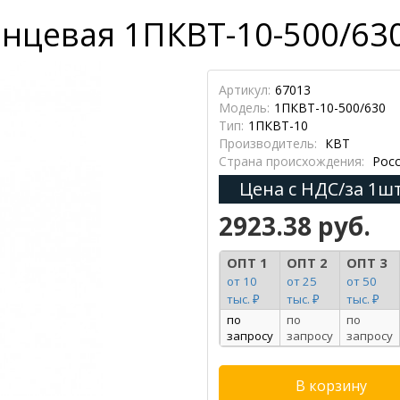
нцевая 1ПКВТ-10-500/630
Артикул:
67013
Модель:
1ПКВТ-10-500/630
Тип:
1ПКВТ-10
Производитель:
КВТ
Страна происхождения:
Росс
Цена с НДС/за 1шт
2923.38 руб.
ОПТ 1
ОПТ 2
ОПТ 3
от 10
от 25
от 50
тыс. ₽
тыс. ₽
тыс. ₽
по
по
по
запросу
запросу
запросу