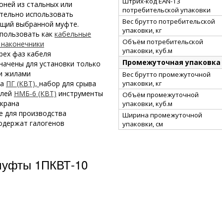
Штрих-код EAN-13
оней из стальных или
потребительской упаковки
тельно использовать
Вес брутто потребительской
ющий выбранной муфте.
упаковки, кг
спользовать как
кабельные
Объём потребительской
наконечники
упаковки, куб.м
рех фаз кабеля
Промежуточная упаковка
начены для установки только
и жилами
Вес брутто промежуточной
упаковки, кг
ка
ПГ (КВТ),
набор для срыва
елей
НМБ-6 (КВТ)
инструменты
Объём промежуточной
крана
упаковки, куб.м
е для производства
Ширина промежуточной
одержат галогенов
упаковки, см
муфты 1ПКВТ-10