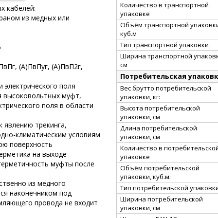
Количество в транспортной
х кабелей:
упаковке
краном из медных или
Объём транспортной упаковки
куб.м
Тип транспортной упаковки
6
Ширина транспортной упаковк
см
ПвПг, (А)ПвПуг, (А)ПвП2г,
Потребительская упаков
и электрического поля
Вес брутто потребительской
я высоковольтных муфт,
упаковки, кг:
трического поля в области
Высота потребительской
упаковки, см
к явлению трекинга,
Длина потребительской
одно-климатическим условиям
упаковки, см
нюю поверхность
Количество в потребительско
герметика на выходе
упаковке
герметичность муфты после
Объём потребительской
упаковки, куб.м:
ственно из медного
Тип потребительской упаковк
тся наконечником под
Ширина потребительской
мляющего провода не входит
упаковки, см