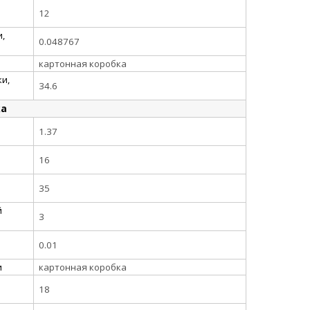
12
,
0.048767
картонная коробка
и,
34.6
ка
1.37
16
35
й
3
0.01
и
картонная коробка
18