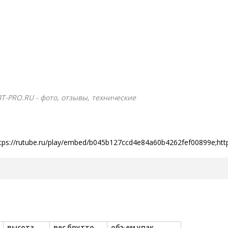
ВТ-PRO.RU - фото, отзывы, технические
ttps://rutube.ru/play/embed/b045b127ccd4e84a60b4262fef00899e;ht
высота
вес брутто
объем упак.