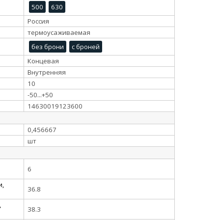
500
630
Россия
термоусаживаемая
без брони
с броней
Концевая
Внутренняя
10
-50...+50
14630019123600
0,456667
шт
6
и,
36.8
,
38.3