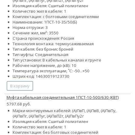
(А)ПвПг, (А)ПвПуг, (А)ПвП2г, (А)ПвПу2г
Изоляция кабеля: Сшитый полиэтилен
Количество жил в кабеле: 1
Комплектация: с болтовыми соединителями
Наименование: 1ПCТ-10-35/50(Б)
Норма отгрузки: 3
Сечение жил, мм²:
35
50
Страна происхождения: Россия
Технология монтажа: термоусаживаемая
Тип кабеля:
без брони
с броней
Тип муфты: Соединительная
Тип установки: В кабельных каналах и грунте
Рабочее напряжение, до (кВ): 10
Температура эксплуатации, ˚С: -50...+50
Штрих-код: 14630019123730
В корзину
Муфта кабельная соединительная 1ПСТ-10-500/630 (КВТ)
5797.68 руб.
Марки монтируемых кабелей: (А)ПвП, (А)ПвВ, (А)ПвПу,
(А)ПвПг, (А)ПвПуг, (А)ПвП2г, (А)ПвПу2г
Изоляция кабеля: Сшитый полиэтилен
Количество жил в кабеле: 1
Комплектация: без болтовых соединителей