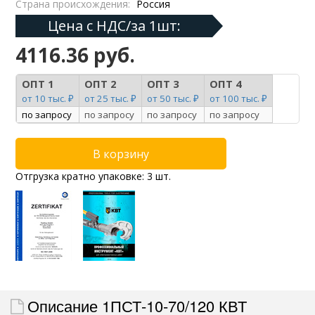
Страна происхождения:
Россия
Цена с НДС/за 1шт:
4116.36 руб.
ОПТ 1
ОПТ 2
ОПТ 3
ОПТ 4
от 10 тыс. ₽
от 25 тыс. ₽
от 50 тыс. ₽
от 100 тыс. ₽
по запросу
по запросу
по запросу
по запросу
Отгрузка кратно упаковке: 3 шт.
Описание 1ПСТ-10-70/120 КВТ