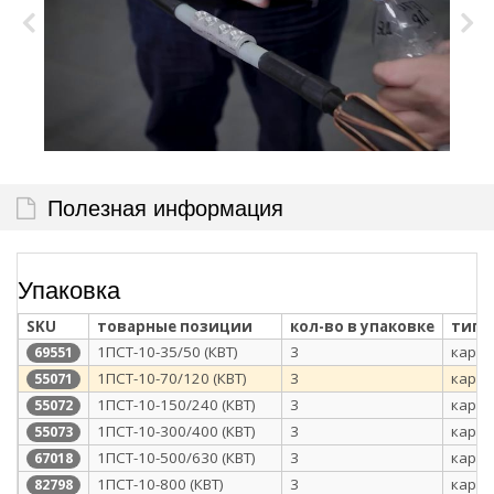
Полезная информация
Упаковка
SKU
товарные позиции
кол-во в упаковке
тип 
1ПСТ-10-35/50 (КВТ)
3
карто
69551
1ПСТ-10-70/120 (КВТ)
3
карто
55071
1ПСТ-10-150/240 (КВТ)
3
карто
55072
1ПСТ-10-300/400 (КВТ)
3
карто
55073
1ПСТ-10-500/630 (КВТ)
3
карто
67018
1ПСТ-10-800 (КВТ)
3
карто
82798