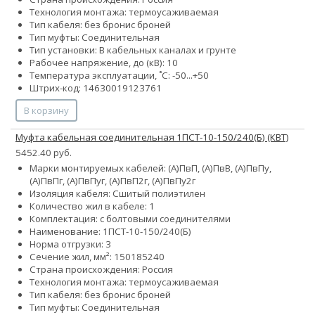
Технология монтажа: термоусаживаемая
Тип кабеля:
без брони
с броней
Тип муфты: Соединительная
Тип установки: В кабельных каналах и грунте
Рабочее напряжение, до (кВ): 10
Температура эксплуатации, ˚С: -50...+50
Штрих-код: 14630019123761
В корзину
Муфта кабельная соединительная 1ПСТ-10-150/240(Б) (КВТ)
5452.40 руб.
Марки монтируемых кабелей: (А)ПвП, (А)ПвВ, (А)ПвПу,
(А)ПвПг, (А)ПвПуг, (А)ПвП2г, (А)ПвПу2г
Изоляция кабеля: Сшитый полиэтилен
Количество жил в кабеле: 1
Комплектация: с болтовыми соединителями
Наименование: 1ПCТ-10-150/240(Б)
Норма отгрузки: 3
Сечение жил, мм²:
150
185
240
Страна происхождения: Россия
Технология монтажа: термоусаживаемая
Тип кабеля:
без брони
с броней
Тип муфты: Соединительная