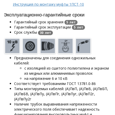
Инструкция по монтажу муфты 1ПСТ-10
Эксплуатационно-гарантийные сроки
Гарантийный срок хранения
5 лет
Гарантийный срок эксплуатации
5 лет
Срок службы
30 лет
Предназначены для соединения одножильных
кабелей:
с изоляцией из сшитого полиэтилена и
экраном
из медных или алюминиевых проволок
на напряжение 6 и 10 кВ
Соответствует требованиям ГОСТ 13781.0-86
Типы монтируемых кабелей: (А)ПвП, (А)ПвВ, (А)ПвБП,
(А)ПвБВ, (А)ПвПу, (А)ПвПг, (А)ПвПуг, (А)ПвП2г,
(А)ПвПу2г
Наличие трубок выравнивания напряженности
электрического поля обеспечивает надежность
функционирования высоковольтных муфт и