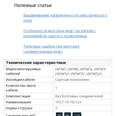
Полезные статьи
Выравнивание напряженности электрического
поля
Особенности монтажа муфт на кабели с
изоляцией из сшитого полиэтилена
Типичные ошибки при монтаже
соединительных муфт
Технические характеристики
Марки монтируемых
(А)ПвП, (А)ПвВ, (А)ПвПу, (А)ПвПг,
кабелей
(А)ПвПуг, (А)ПвП2г, (А)ПвПу2г
Изоляция кабеля
Сшитый полиэтилен
Количество жил в
1
кабеле
Комплектация
без болтовых соединителей
Наименование
1ПCТ-10-70/120
Норма отгрузки
3
Сечение жил, мм²
70
95
120