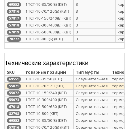
1ПСТ-10-35/50(Б) (КВТ)
3
карто
69552
1ПСТ-10-70/120(Б) (КВТ)
3
карто
57816
1ПСТ-10-150/240(Б) (КВТ)
3
карто
57817
1ПСТ-10-300/400(Б) (КВТ)
3
карто
57818
1ПСТ-10-500/630(Б) (КВТ)
3
карто
67019
1ПСТ-10-800(Б) (КВТ)
3
карто
70272
Технические характеристики
SKU
товарные позиции
Тип муфты
Технол
1ПСТ-10-35/50 (КВТ)
Соединительная
термоус
69551
1ПСТ-10-70/120 (КВТ)
Соединительная
термоус
55071
1ПСТ-10-150/240 (КВТ)
Соединительная
термоус
55072
1ПСТ-10-300/400 (КВТ)
Соединительная
термоус
55073
1ПСТ-10-500/630 (КВТ)
Соединительная
термоус
67018
1ПСТ-10-800 (КВТ)
Соединительная
термоус
82798
1ПСТ-10-35/50(Б) (КВТ)
Соединительная
термоус
69552
1ПСТ-10-70/120(Б) (КВТ)
Соединительная
термоус
57816