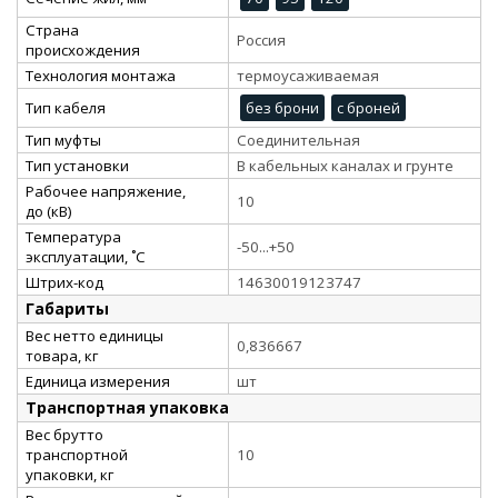
Страна
Россия
происхождения
Технология монтажа
термоусаживаемая
Тип кабеля
без брони
с броней
Тип муфты
Соединительная
Тип установки
В кабельных каналах и грунте
Рабочее напряжение,
10
до (кВ)
Температура
-50...+50
эксплуатации, ˚С
Штрих-код
14630019123747
Габариты
Вес нетто единицы
0,836667
товара, кг
Единица измерения
шт
Транспортная упаковка
Вес брутто
транспортной
10
упаковки, кг