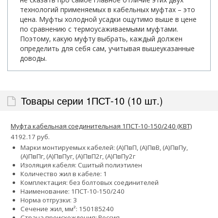
технологий применяемых в кабельных муфтах – это
цена. Муфты холодной усадки ощутимо выше в цене
по сравнению с термоусаживаемыми муфтами.
Поэтому, какую муфту выбрать, каждый должен
определить для себя сам, учитывая вышеуказанные
доводы.
Товары серии 1ПСТ-10 (10 шт.)
Муфта кабельная соединительная 1ПСТ-10-150/240 (КВТ)
4192.17 руб.
Марки монтируемых кабелей: (А)ПвП, (А)ПвВ, (А)ПвПу,
(А)ПвПг, (А)ПвПуг, (А)ПвП2г, (А)ПвПу2г
Изоляция кабеля: Сшитый полиэтилен
Количество жил в кабеле: 1
Комплектация: без болтовых соединителей
Наименование: 1ПCТ-10-150/240
Норма отгрузки: 3
Сечение жил, мм²:
150
185
240
Страна происхождения: Россия