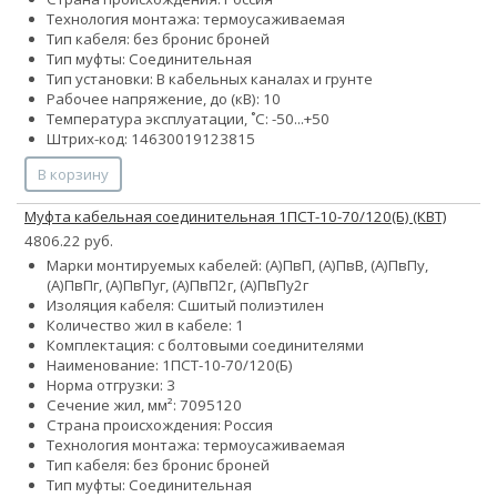
Технология монтажа: термоусаживаемая
Тип кабеля:
без брони
с броней
Тип муфты: Соединительная
Тип установки: В кабельных каналах и грунте
Рабочее напряжение, до (кВ): 10
Температура эксплуатации, ˚С: -50...+50
Штрих-код: 14630019123815
В корзину
Муфта кабельная соединительная 1ПСТ-10-70/120(Б) (КВТ)
4806.22 руб.
Марки монтируемых кабелей: (А)ПвП, (А)ПвВ, (А)ПвПу,
(А)ПвПг, (А)ПвПуг, (А)ПвП2г, (А)ПвПу2г
Изоляция кабеля: Сшитый полиэтилен
Количество жил в кабеле: 1
Комплектация: с болтовыми соединителями
Наименование: 1ПCТ-10-70/120(Б)
Норма отгрузки: 3
Сечение жил, мм²:
70
95
120
Страна происхождения: Россия
Технология монтажа: термоусаживаемая
Тип кабеля:
без брони
с броней
Тип муфты: Соединительная