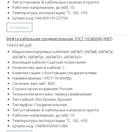
Тип установки: В кабельных каналах и грунте
Рабочее напряжение, до (кВ): 10
Температура эксплуатации, ˚С: -50...+50
Штрих-код: 14630019123754
В корзину
Муфта кабельная соединительная 1ПСТ-10-800(Б) (КВТ)
16433.40 руб.
Марки монтируемых кабелей: (А)ПвП, (А)ПвВ, (А)ПвПу,
(А)ПвПг, (А)ПвПуг, (А)ПвП2г, (А)ПвПу2г
Изоляция кабеля: Сшитый полиэтилен
Количество жил в кабеле: 1
Комплектация: с болтовыми соединителями
Наименование: 1ПCТ-10-800(Б)
Сечение жил, мм²: 800
Страна происхождения: Россия
Технология монтажа: термоусаживаемая
Тип кабеля:
без брони
с броней
Тип муфты: Соединительная
Тип установки: В кабельных каналах и грунте
Рабочее напряжение, до (кВ): 10
Температура эксплуатации, ˚С: -50...+50
Штрих-код: 14680430001384