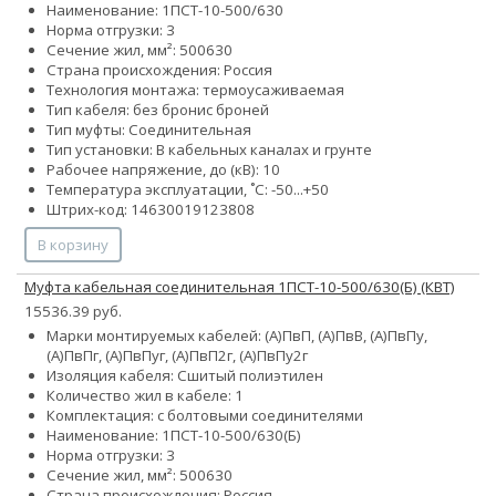
Наименование: 1ПCТ-10-500/630
Норма отгрузки: 3
Сечение жил, мм²:
500
630
Страна происхождения: Россия
Технология монтажа: термоусаживаемая
Тип кабеля:
без брони
с броней
Тип муфты: Соединительная
Тип установки: В кабельных каналах и грунте
Рабочее напряжение, до (кВ): 10
Температура эксплуатации, ˚С: -50...+50
Штрих-код: 14630019123808
В корзину
Муфта кабельная соединительная 1ПСТ-10-500/630(Б) (КВТ)
15536.39 руб.
Марки монтируемых кабелей: (А)ПвП, (А)ПвВ, (А)ПвПу,
(А)ПвПг, (А)ПвПуг, (А)ПвП2г, (А)ПвПу2г
Изоляция кабеля: Сшитый полиэтилен
Количество жил в кабеле: 1
Комплектация: с болтовыми соединителями
Наименование: 1ПCТ-10-500/630(Б)
Норма отгрузки: 3
Сечение жил, мм²:
500
630
Страна происхождения: Россия