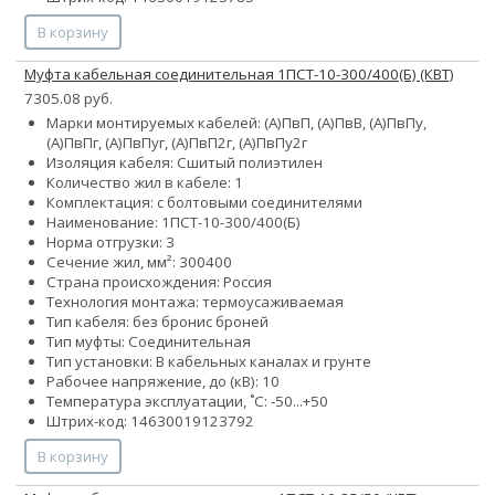
В корзину
Муфта кабельная соединительная 1ПСТ-10-300/400(Б) (КВТ)
7305.08 руб.
Марки монтируемых кабелей: (А)ПвП, (А)ПвВ, (А)ПвПу,
(А)ПвПг, (А)ПвПуг, (А)ПвП2г, (А)ПвПу2г
Изоляция кабеля: Сшитый полиэтилен
Количество жил в кабеле: 1
Комплектация: с болтовыми соединителями
Наименование: 1ПCТ-10-300/400(Б)
Норма отгрузки: 3
Сечение жил, мм²:
300
400
Страна происхождения: Россия
Технология монтажа: термоусаживаемая
Тип кабеля:
без брони
с броней
Тип муфты: Соединительная
Тип установки: В кабельных каналах и грунте
Рабочее напряжение, до (кВ): 10
Температура эксплуатации, ˚С: -50...+50
Штрих-код: 14630019123792
В корзину