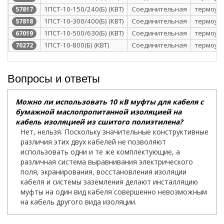
1ПСТ-10-150/240(Б) (КВТ)
Соединительная
термоус
57817
1ПСТ-10-300/400(Б) (КВТ)
Соединительная
термоус
57818
1ПСТ-10-500/630(Б) (КВТ)
Соединительная
термоус
67019
1ПСТ-10-800(Б) (КВТ)
Соединительная
термоус
70272
Вопросы и ответы
Можно ли использовать 10 кВ муфты для кабеля с
бумажной маслопропитанной изоляцией на
кабель изоляцией из сшитого полиэтилена?
Нет, нельзя. Поскольку значительные конструктивные
различия этих двух кабелей не позволяют
использовать одни и те же комплектующие, а
различная система выравнивания электрического
поля, экранирования, восстановления изоляции
кабеля и системы заземления делают инсталляцию
муфты на один вид кабеля совершенно невозможным
на кабель другого вида изоляции.