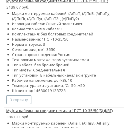
Муфта кабельная соединительная 1ПСТ-10-35/50 (КВТ)
3139.67 руб.
Марки монтируемых кабелей: (А)ПвП, (А)ПвВ, (А)ПвПу,
(А)ПвПг, (А)ПвПуг, (А)ПвП2г, (А)ПвПу2г
Изоляция кабеля: Сшитый полиэтилен
Количество жил в кабеле: 1
Комплектация: без болтовых соединителей
Наименование: 1ПCТ-10-35/50
Норма отгрузки: 3
Сечение жил, мм²:
35
50
Страна происхождения: Россия
Технология монтажа: термоусаживаемая
Тип кабеля:
без брони
с броней
Тип муфты: Соединительная
Тип установки: В кабельных каналах и грунте
Рабочее напряжение, до (кВ): 10
Температура эксплуатации, ˚С: -50...+50
Штрих-код: 14630019123723
В корзину
Муфта кабельная соединительная 1ПСТ-10-35/50(Б) (КВТ)
3867.21 руб.
Марки монтируемых кабелей: (А)ПвП, (А)ПвВ, (А)ПвПу,