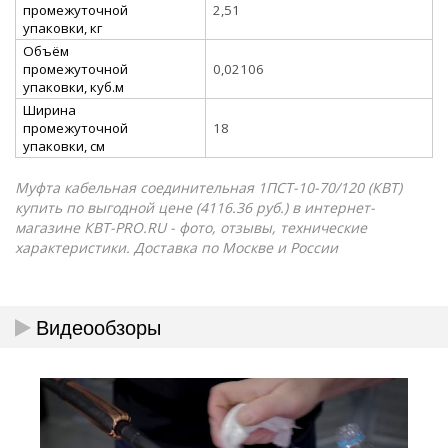
промежуточной
2,51
упаковки, кг
Объём
промежуточной
0,02106
упаковки, куб.м
Ширина
промежуточной
18
упаковки, см
Муфта кабельная соединительная 1ПСТ-10-70/120 (КВТ)
купить по выгодной цене (4116.36 руб.) в интернет-
магазине КВТ-PRO.RU - фото, отзывы, технические
характеристики. Доставка по Москве и России
Видеообзоры