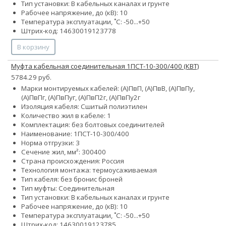
Тип установки: В кабельных каналах и грунте
Рабочее напряжение, до (кВ): 10
Температура эксплуатации, ˚С: -50...+50
Штрих-код: 14630019123778
В корзину
Муфта кабельная соединительная 1ПСТ-10-300/400 (КВТ)
5784.29 руб.
Марки монтируемых кабелей: (А)ПвП, (А)ПвВ, (А)ПвПу,
(А)ПвПг, (А)ПвПуг, (А)ПвП2г, (А)ПвПу2г
Изоляция кабеля: Сшитый полиэтилен
Количество жил в кабеле: 1
Комплектация: без болтовых соединителей
Наименование: 1ПCТ-10-300/400
Норма отгрузки: 3
Сечение жил, мм²:
300
400
Страна происхождения: Россия
Технология монтажа: термоусаживаемая
Тип кабеля:
без брони
с броней
Тип муфты: Соединительная
Тип установки: В кабельных каналах и грунте
Рабочее напряжение, до (кВ): 10
Температура эксплуатации, ˚С: -50...+50
Штрих-код: 14630019123785