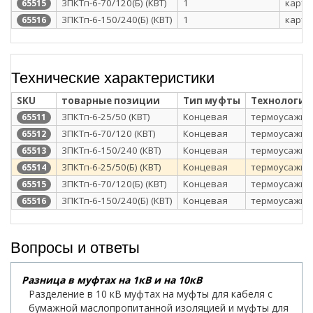
3ПКТп-6-70/120(Б) (КВТ)
1
карто
65515
3ПКТп-6-150/240(Б) (КВТ)
1
карто
65516
Технические характеристики
SKU
товарные позиции
Тип муфты
Технология
3ПКТп-6-25/50 (КВТ)
Концевая
термоусажив
65511
3ПКТп-6-70/120 (КВТ)
Концевая
термоусажив
65512
3ПКТп-6-150/240 (КВТ)
Концевая
термоусажив
65513
3ПКТп-6-25/50(Б) (КВТ)
Концевая
термоусажив
65514
3ПКТп-6-70/120(Б) (КВТ)
Концевая
термоусажив
65515
3ПКТп-6-150/240(Б) (КВТ)
Концевая
термоусажив
65516
Вопросы и ответы
Разница в муфтах на 1кВ и на 10кВ
Разделение в 10 кВ муфтах на муфты для кабеля с
бумажной маслопропитанной изоляцией и муфты для