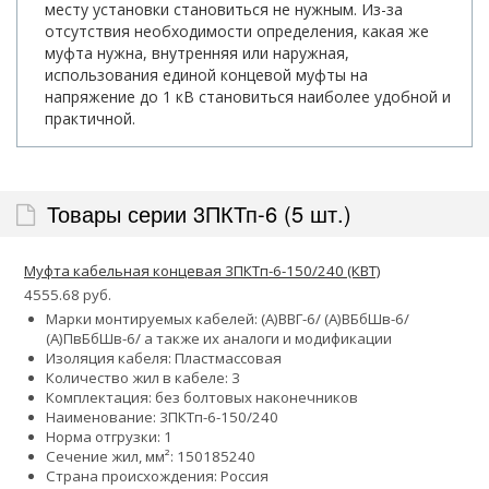
месту установки становиться не нужным. Из-за
отсутствия необходимости определения, какая же
муфта нужна, внутренняя или наружная,
использования единой концевой муфты на
напряжение до 1 кВ становиться наиболее удобной и
практичной.
Товары серии 3ПКТп-6 (5 шт.)
Муфта кабельная концевая 3ПКТп-6-150/240 (КВТ)
4555.68 руб.
Марки монтируемых кабелей: (А)ВВГ-6/ (А)ВБбШв-6/
(А)ПвБбШв-6/ а также их аналоги и модификации
Изоляция кабеля: Пластмассовая
Количество жил в кабеле: 3
Комплектация: без болтовых наконечников
Наименование: 3ПКТп-6-150/240
Норма отгрузки: 1
Сечение жил, мм²:
150
185
240
Страна происхождения: Россия