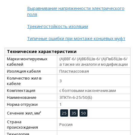
Выравнивание напряженности электрического
поля
Трекингостойкость изоляции
Типичные ошибки при монтаже концевых муфт
Технические характеристики
Марки монтируемых
(А)ВВГ-6/ (А)ВБбШв-6/ (А)ПвБбШв-6/
кабелей
а также их аналоги и модификации
Изоляция кабеля
Пластмассовая
Количество жил в
3
кабеле
Комплектация
с болтовыми наконечниками
Наименование
3ПКТп-6-25/50(Б)
Норма отгрузки
1
Сечение жил, мм²
25
35
50
Страна
Россия
происхождения
Технология