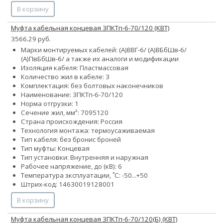
В корзину
Муфта кабельная концевая 3ПКТп-6-70/120 (КВТ)
3566.29 руб.
Марки монтируемых кабелей: (А)ВВГ-6/ (А)ВБбШв-6/
(А)ПвБбШв-6/ а также их аналоги и модификации
Изоляция кабеля: Пластмассовая
Количество жил в кабеле: 3
Комплектация: без болтовых наконечников
Наименование: 3ПКТп-6-70/120
Норма отгрузки: 1
Сечение жил, мм²:
70
95
120
Страна происхождения: Россия
Технология монтажа: термоусаживаемая
Тип кабеля:
без брони
с броней
Тип муфты: Концевая
Тип установки: Внутренняя и наружная
Рабочее напряжение, до (кВ): 6
Температура эксплуатации, ˚С: -50...+50
Штрих-код: 14630019128001
В корзину
Муфта кабельная концевая 3ПКТп-6-70/120(Б) (КВТ)