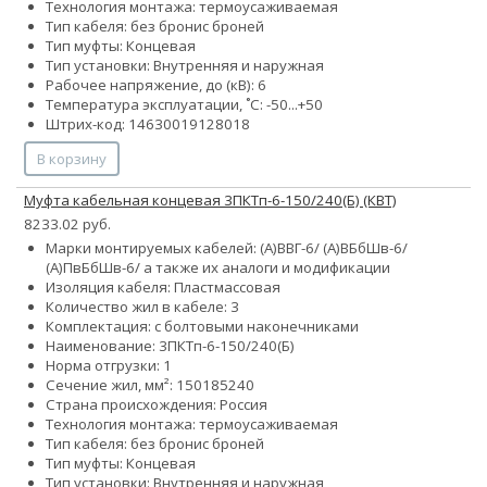
Технология монтажа: термоусаживаемая
Тип кабеля:
без брони
с броней
Тип муфты: Концевая
Тип установки: Внутренняя и наружная
Рабочее напряжение, до (кВ): 6
Температура эксплуатации, ˚С: -50...+50
Штрих-код: 14630019128018
В корзину
Муфта кабельная концевая 3ПКТп-6-150/240(Б) (КВТ)
8233.02 руб.
Марки монтируемых кабелей: (А)ВВГ-6/ (А)ВБбШв-6/
(А)ПвБбШв-6/ а также их аналоги и модификации
Изоляция кабеля: Пластмассовая
Количество жил в кабеле: 3
Комплектация: с болтовыми наконечниками
Наименование: 3ПКТп-6-150/240(Б)
Норма отгрузки: 1
Сечение жил, мм²:
150
185
240
Страна происхождения: Россия
Технология монтажа: термоусаживаемая
Тип кабеля:
без брони
с броней
Тип муфты: Концевая
Тип установки: Внутренняя и наружная