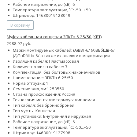
Рабочее напряжение, до (кВ): 6
Температура эксплуатации, ˚С: -50...+50
Штрих-код: 14630019128049
В корзину
Муфта кабельная концевая 3ПКТп-6-25/50 (КВТ)
2988.97 руб.
Марки монтируемых кабелей: (А)ВВГ-6/ (А)ВБбШв-6/
(А)ПвБбШв-6/ а также их аналоги и модификации
Изоляция кабеля: Пластмассовая
Количество жил в кабеле: 3
Комплектация: без болтовых наконечников
Наименование: 3ПКТп-6-25/50
Норма отгрузки: 1
Сечение жил, мм²:
25
35
50
Страна происхождения: Россия
Технология монтажа: термоусаживаемая
Тип кабеля:
без брони
с броней
Тип муфты: Концевая
Тип установки: Внутренняя и наружная
Рабочее напряжение, до (кВ): 6
Температура эксплуатации, ˚С: -50...+50
Штрих-код: 14630019127998