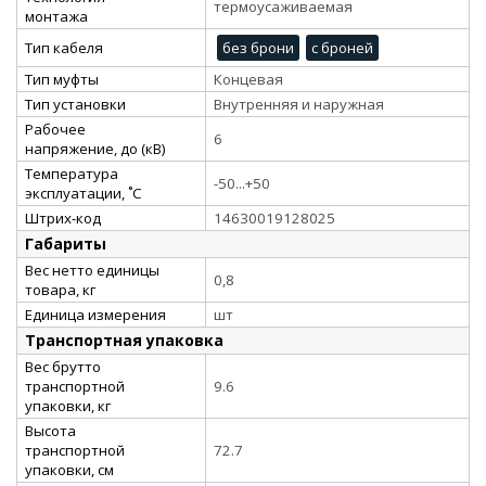
термоусаживаемая
монтажа
Тип кабеля
без брони
с броней
Тип муфты
Концевая
Тип установки
Внутренняя и наружная
Рабочее
6
напряжение, до (кВ)
Температура
-50...+50
эксплуатации, ˚С
Штрих-код
14630019128025
Габариты
Вес нетто единицы
0,8
товара, кг
Единица измерения
шт
Транспортная упаковка
Вес брутто
транспортной
9.6
упаковки, кг
Высота
транспортной
72.7
упаковки, см