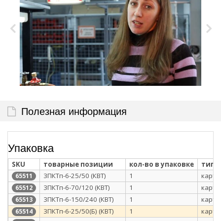
Полезная информация
Упаковка
SKU
товарные позиции
кол-во в упаковке
тип 
3ПКТп-6-25/50 (КВТ)
1
карто
65511
3ПКТп-6-70/120 (КВТ)
1
карто
65512
3ПКТп-6-150/240 (КВТ)
1
карто
65513
3ПКТп-6-25/50(Б) (КВТ)
1
карто
65514