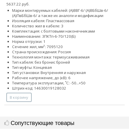
5637.22 руб.
Марки монтируемых кабелей: (А)ВВГ-6/ (А)ВБбШв-6/
(А)ПвБбШв-6/ а также их аналоги и модификации
Изоляция кабеля: Пластмассовая
Количество жил в кабеле: 3
Комплектация: с болтовыми наконечниками
Наименование: 3ПКТп-6-70/120(Б)
Норма отгрузки: 1
Сечение жил, мм²:
70
95
120
Страна происхождения: Россия
Технология монтажа: термоусаживаемая
Тип кабеля:
без брони
с броней
Тип муфты: Концевая
Тип установки: Внутренняя и наружная
Рабочее напряжение, до (кВ): 6
Температура эксплуатации, ˚С: -50...+50
Штрих-код: 14630019128032
В корзину
Сопутствующие товары