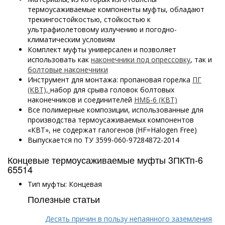
термоусаживаемые компоненты муфты, обладают
трекингостойкостью, стойкостью к
ультрафиолетовому излучению и погодно-
климатическим условиям
Комплект муфты универсален и позволяет
использовать как
наконечники под опрессовку
, так и
болтовые наконечники
Инструмент для монтажа: пропановая горелка
ПГ
(КВТ),
набор для срыва головок болтовых
наконечников и соединителей
НМБ-6 (КВТ)
Все полимерные композиции, использованные для
производства термоусаживаемых компонентов
«КВТ», не содержат галогенов (HF=Halogen Free)
Выпускается по ТУ 3599-060-97284872-2014
Концевые термоусаживаемые муфты 3ПКТп-6
65514
Тип муфты: Концевая
Полезные статьи
Десять причин в пользу непаянного заземления