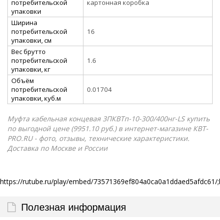
потребительской
картонная коробка
упаковки
Ширина
потребительской
16
упаковки, см
Вес брутто
потребительской
1.6
упаковки, кг
Объём
потребительской
0.01704
упаковки, куб.м
Муфта кабельная концевая 3ПКВТп-10-300/400нг-LS купить
по выгодной цене (9951.10 руб.) в интернет-магазине КВТ-
PRO.RU - фото, отзывы, технические характеристики.
Доставка по Москве и России
https://rutube.ru/play/embed/73571369ef804a0ca0a1ddaed5afdc61/;
Полезная информация