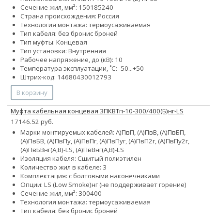
Сечение жил, мм²:
150
185
240
Страна происхождения: Россия
Технология монтажа: термоусаживаемая
Тип кабеля:
без брони
с броней
Тип муфты: Концевая
Тип установки: Внутренняя
Рабочее напряжение, до (кВ): 10
Температура эксплуатации, ˚С: -50...+50
Штрих-код: 14680430012793
В корзину
Муфта кабельная концевая 3ПКВТп-10-300/400(Б)нг-LS
17146.52 руб.
Марки монтируемых кабелей: А)ПвП, (А)ПвВ, (А)ПвБП,
(А)ПвБВ, (А)ПвПу, (А)ПвПг, (А)ПвПуг, (А)ПвП2г, (А)ПвПу2г,
(А)ПвБВнг(А,В)-LS, (А)ПвВнг(А,В)-LS
Изоляция кабеля: Сшитый полиэтилен
Количество жил в кабеле: 3
Комплектация: с болтовыми наконечниками
Опции:
LS (Low Smoke)
нг (не поддерживает горение)
Сечение жил, мм²:
300
400
Технология монтажа: термоусаживаемая
Тип кабеля:
без брони
с броней