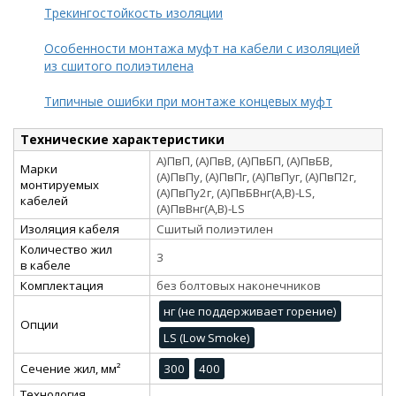
Трекингостойкость изоляции
Особенности монтажа муфт на кабели с изоляцией
из сшитого полиэтилена
Типичные ошибки при монтаже концевых муфт
Технические характеристики
А)ПвП, (А)ПвВ, (А)ПвБП, (А)ПвБВ,
Марки
(А)ПвПу, (А)ПвПг, (А)ПвПуг, (А)ПвП2г,
монтируемых
(А)ПвПу2г, (А)ПвБВнг(А,В)-LS,
кабелей
(А)ПвВнг(А,В)-LS
Изоляция кабеля
Сшитый полиэтилен
Количество жил
3
в кабеле
Комплектация
без болтовых наконечников
нг (не поддерживает горение)
Опции
LS (Low Smoke)
Сечение жил, мм²
300
400
Технология