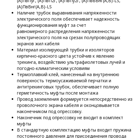
(А)ПвПуг, (А)ПвП2г, (А)ПвПу2г, (А)ПвБВнг(А,В)-LS,
(А)ПвВнг(А,В)-LS
Наличие трубок выравнивания напряженности
электрического поля обеспечивает надежность
функционирования муфт за счет
равномерного распределения напряженности
электрического поля на срезах полупроводящих
экранов жил кабеля
Материал изолирующей трубки и изоляторов
кирпично-красного цвета устойчив к явлению
трекинга, воздействию ультрафиолетовых лучей и
погодно-климатическим условиям
Термоплавкий клей, нанесенный на внутреннюю
поверхность термоусаживаемой перчатки и
антитрекинговых трубок, обеспечивает полную
герметичность муфты после монтажа
Провод заземления формируется непосредственно из
проволочного экрана кабеля и оконцовывается
наконечником под опрессовку.
Наконечник под опрессовку не входит в комплект
муфты
В стандартную комплектацию муфты входит пружина
постоянного давления для присоединения провода