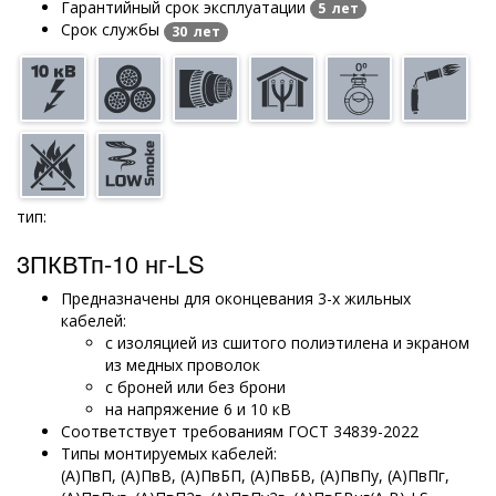
Гарантийный срок эксплуатации
5 лет
Срок службы
30 лет
тип:
3ПКВТп-10 нг-LS
Предназначены для оконцевания 3-х жильных
кабелей:
с изоляцией из сшитого полиэтилена и экраном
из медных проволок
с броней или без брони
на напряжение 6 и 10 кВ
Соответствует требованиям ГОСТ 34839-2022
Типы монтируемых кабелей:
(А)ПвП, (А)ПвВ, (А)ПвБП, (А)ПвБВ, (А)ПвПу, (А)ПвПг,