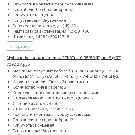
Технология монтажа: термоусаживаемая
Тип кабеля:
без брони
с броней
Тип муфты: Концевая
Тип установки: Внутренняя
Рабочее напряжение, до (кВ): 10
Температура эксплуатации, ˚С: -50...+50
Штрих-код: 14680430012748
В корзину
Муфта кабельная концевая 3ПКВТп-10-35/50 (Б) нг-LS (КВТ)
7292.27 руб.
Марки монтируемых кабелей: (А)ПвП/ (А)ПвВ/ (А)ПвБП/
(А)ПвБВ/ (А)ПвПу/ (А)ПвПг/ (А)ПвПуг/ (А)ПвП2г/ (А)ПвПу2г
Изоляция кабеля: Сшитый полиэтилен
Количество жил в кабеле: 3
Комплектация: с болтовыми наконечниками
Наименование: 3ПКВТп-10-35/50 (Б) нг-LS
Сечение жил, мм²:
35
50
Страна происхождения: Россия
Технология монтажа: термоусаживаемая
Тип кабеля:
без брони
с броней
Тип муфты: Концевая
Тип установки: Внутренняя