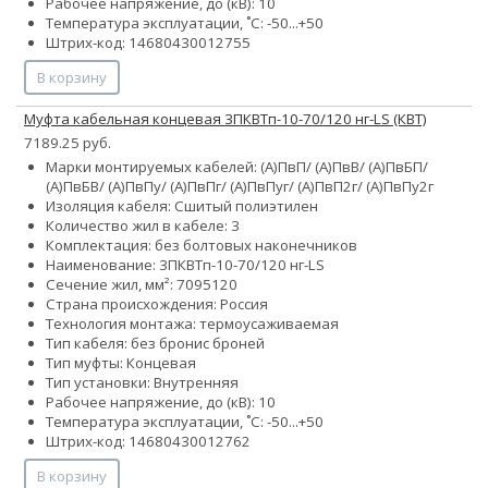
Рабочее напряжение, до (кВ): 10
Температура эксплуатации, ˚С: -50...+50
Штрих-код: 14680430012755
В корзину
Муфта кабельная концевая 3ПКВТп-10-70/120 нг-LS (КВТ)
7189.25 руб.
Марки монтируемых кабелей: (А)ПвП/ (А)ПвВ/ (А)ПвБП/
(А)ПвБВ/ (А)ПвПу/ (А)ПвПг/ (А)ПвПуг/ (А)ПвП2г/ (А)ПвПу2г
Изоляция кабеля: Сшитый полиэтилен
Количество жил в кабеле: 3
Комплектация: без болтовых наконечников
Наименование: 3ПКВТп-10-70/120 нг-LS
Сечение жил, мм²:
70
95
120
Страна происхождения: Россия
Технология монтажа: термоусаживаемая
Тип кабеля:
без брони
с броней
Тип муфты: Концевая
Тип установки: Внутренняя
Рабочее напряжение, до (кВ): 10
Температура эксплуатации, ˚С: -50...+50
Штрих-код: 14680430012762
В корзину