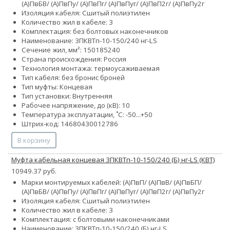
(А)ПвБВ/ (А)ПвПу/ (А)ПвПг/ (А)ПвПуг/ (А)ПвП2г/ (А)ПвПу2г
Изоляция кабеля: Сшитый полиэтилен
Количество жил в кабеле: 3
Комплектация: без болтовых наконечников
Наименование: 3ПКВТп-10-150/240 нг-LS
Сечение жил, мм²:
150
185
240
Страна происхождения: Россия
Технология монтажа: термоусаживаемая
Тип кабеля:
без брони
с броней
Тип муфты: Концевая
Тип установки: Внутренняя
Рабочее напряжение, до (кВ): 10
Температура эксплуатации, ˚С: -50...+50
Штрих-код: 14680430012786
В корзину
Муфта кабельная концевая 3ПКВТп-10-150/240 (Б) нг-LS (КВТ)
10949.37 руб.
Марки монтируемых кабелей: (А)ПвП/ (А)ПвВ/ (А)ПвБП/
(А)ПвБВ/ (А)ПвПу/ (А)ПвПг/ (А)ПвПуг/ (А)ПвП2г/ (А)ПвПу2г
Изоляция кабеля: Сшитый полиэтилен
Количество жил в кабеле: 3
Комплектация: с болтовыми наконечниками
Наименование: 3ПКВТп-10-150/240 (Б) нг-LS