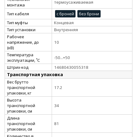
термоусаживаемая
монтажа
Тип кабеля
с броней
без брони
Тип муфты
Концевая
Тип установки
Внутренняя
Рабочее
напряжение, до
10
(кВ)
Температура
-50...+50
эксплуатации, ˚С
Штрих-код
14680430055318
Транспортная упаковка
Вес брутто
транспортной
17.2
упаковки, кг
Высота
транспортной
34
упаковки, см
Длина
транспортной
81
упаковки, см
Количество в