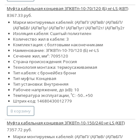
Муфта кабельная концевая 3ПКВТп-10-70/120 (Б) нг-LS (КВТ)
8367.33 руб.
Марки монтируемых кабелей: (А)ПвП/ (А)ПвВ/ (А)ПвБП/
(А)ПвБВ/ (А)ПвПу/ (А)ПвПг/ (А)ПвПуг/ (А)ПвП2г/ (А)ПвПу2г
Изоляция кабеля: Сшитый полиэтилен
Количество жил в кабеле: 3
Комплектация: с болтовыми наконечниками
Наименование: 3ПКВТп-10-70/120 (Б) нг-LS
Сечение жил, мм²:
70
95
120
Страна происхождения: Россия
Технология монтажа: термоусаживаемая
Тип кабеля:
с броней
без брони
Тип муфты: Концевая
Тип установки: Внутренняя
Рабочее напряжение, до (кВ): 10
Температура эксплуатации, ˚С: -50...+50
Штрих-код: 14680430012779
В корзину
Муфта кабельная концевая 3ПКВТп-10-150/240 нг-LS (КВТ)
7357.72 руб.
Марки монтируемых кабелей: (А)ПвП/ (А)ПвВ/ (А)ПвБП/