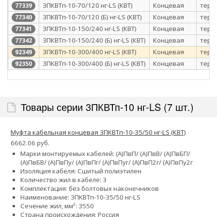
3ПКВТп-10-70/120 нг-LS (КВТ)
Концевая
терм
77339
3ПКВТп-10-70/120 (Б) нг-LS (КВТ)
Концевая
терм
77340
3ПКВТп-10-150/240 нг-LS (КВТ)
Концевая
терм
77341
3ПКВТп-10-150/240 (Б) нг-LS (КВТ)
Концевая
терм
77342
3ПКВТп-10-300/400 нг-LS (КВТ)
Концевая
терм
92349
3ПКВТп-10-300/400 (Б) нг-LS (КВТ)
Концевая
терм
92350
Товары серии 3ПКВТп-10 нг-LS (7 шт.)
Муфта кабельная концевая 3ПКВТп-10-35/50 нг-LS (КВТ)
6662.06 руб.
Марки монтируемых кабелей: (А)ПвП/ (А)ПвВ/ (А)ПвБП/
(А)ПвБВ/ (А)ПвПу/ (А)ПвПг/ (А)ПвПуг/ (А)ПвП2г/ (А)ПвПу2г
Изоляция кабеля: Сшитый полиэтилен
Количество жил в кабеле: 3
Комплектация: без болтовых наконечников
Наименование: 3ПКВТп-10-35/50 нг-LS
Сечение жил, мм²:
35
50
Страна происхождения: Россия