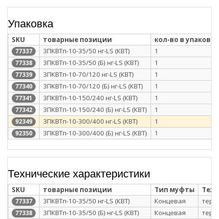
Упаковка
SKU
товарные позиции
кол-во в упаковке
3ПКВТп-10-35/50 нг-LS (КВТ)
1
77337
3ПКВТп-10-35/50 (Б) нг-LS (КВТ)
1
77338
3ПКВТп-10-70/120 нг-LS (КВТ)
1
77339
3ПКВТп-10-70/120 (Б) нг-LS (КВТ)
1
77340
3ПКВТп-10-150/240 нг-LS (КВТ)
1
77341
3ПКВТп-10-150/240 (Б) нг-LS (КВТ)
1
77342
3ПКВТп-10-300/400 нг-LS (КВТ)
1
92349
3ПКВТп-10-300/400 (Б) нг-LS (КВТ)
1
92350
Технические характеристики
SKU
товарные позиции
Тип муфты
Техн
3ПКВТп-10-35/50 нг-LS (КВТ)
Концевая
терм
77337
3ПКВТп-10-35/50 (Б) нг-LS (КВТ)
Концевая
терм
77338