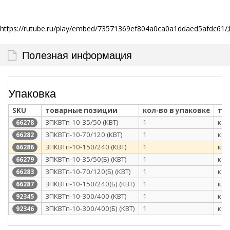
https://rutube.ru/play/embed/73571369ef804a0ca0a1ddaed5afdc61/;
Полезная информация
Упаковка
SKU
товарные позиции
кол-во в упаковке
ти
3ПКВТп-10-35/50 (КВТ)
1
кар
66278
3ПКВТп-10-70/120 (КВТ)
1
кар
66282
3ПКВТп-10-150/240 (КВТ)
1
кар
66286
3ПКВТп-10-35/50(Б) (КВТ)
1
кар
66279
3ПКВТп-10-70/120(Б) (КВТ)
1
кар
66283
3ПКВТп-10-150/240(Б) (КВТ)
1
кар
66287
3ПКВТп-10-300/400 (КВТ)
1
кар
92345
3ПКВТп-10-300/400(Б) (КВТ)
1
кар
92346