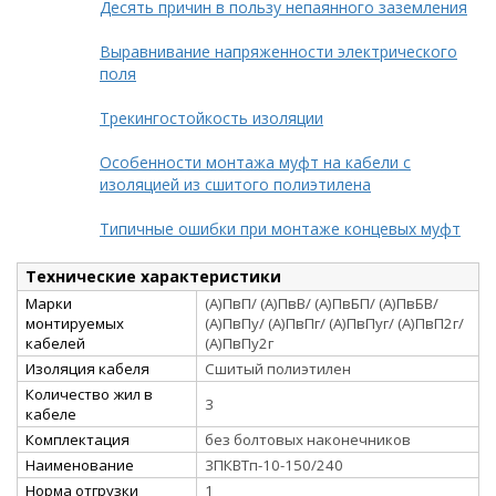
Десять причин в пользу непаянного заземления
Выравнивание напряженности электрического
поля
Трекингостойкость изоляции
Особенности монтажа муфт на кабели с
изоляцией из сшитого полиэтилена
Типичные ошибки при монтаже концевых муфт
Технические характеристики
Марки
(А)ПвП/ (А)ПвВ/ (А)ПвБП/ (А)ПвБВ/
монтируемых
(А)ПвПу/ (А)ПвПг/ (А)ПвПуг/ (А)ПвП2г/
кабелей
(А)ПвПу2г
Изоляция кабеля
Сшитый полиэтилен
Количество жил в
3
кабеле
Комплектация
без болтовых наконечников
Наименование
3ПКВТп-10-150/240
Норма отгрузки
1