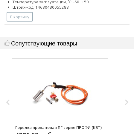
Температура эксплуатации, ˚С: -50...+50
Штрих-код: 14680430055288
В корзину
Сопутствующие товары
Горелка пропановая ПГ серия ПРОФИ (КВТ)
Н
с