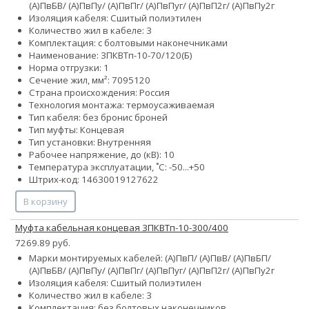
(А)ПвБВ/ (А)ПвПу/ (А)ПвПг/ (А)ПвПуг/ (А)ПвП2г/ (А)ПвПу2г
Изоляция кабеля: Сшитый полиэтилен
Количество жил в кабеле: 3
Комплектация: с болтовыми наконечниками
Наименование: 3ПКВТп-10-70/120(Б)
Норма отгрузки: 1
Сечение жил, мм²:
70
95
120
Страна происхождения: Россия
Технология монтажа: термоусаживаемая
Тип кабеля:
без брони
с броней
Тип муфты: Концевая
Тип установки: Внутренняя
Рабочее напряжение, до (кВ): 10
Температура эксплуатации, ˚С: -50...+50
Штрих-код: 14630019127622
В корзину
Муфта кабельная концевая 3ПКВТп-10-300/400
7269.89 руб.
Марки монтируемых кабелей: (А)ПвП/ (А)ПвВ/ (А)ПвБП/
(А)ПвБВ/ (А)ПвПу/ (А)ПвПг/ (А)ПвПуг/ (А)ПвП2г/ (А)ПвПу2г
Изоляция кабеля: Сшитый полиэтилен
Количество жил в кабеле: 3
Комплектация: без болтовых наконечников