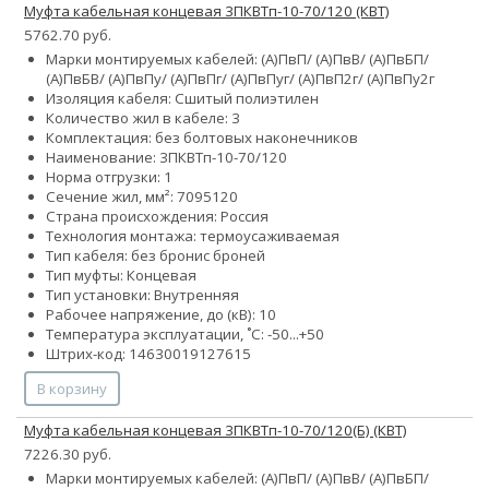
Муфта кабельная концевая 3ПКВТп-10-70/120 (КВТ)
5762.70 руб.
Марки монтируемых кабелей: (А)ПвП/ (А)ПвВ/ (А)ПвБП/
(А)ПвБВ/ (А)ПвПу/ (А)ПвПг/ (А)ПвПуг/ (А)ПвП2г/ (А)ПвПу2г
Изоляция кабеля: Сшитый полиэтилен
Количество жил в кабеле: 3
Комплектация: без болтовых наконечников
Наименование: 3ПКВТп-10-70/120
Норма отгрузки: 1
Сечение жил, мм²:
70
95
120
Страна происхождения: Россия
Технология монтажа: термоусаживаемая
Тип кабеля:
без брони
с броней
Тип муфты: Концевая
Тип установки: Внутренняя
Рабочее напряжение, до (кВ): 10
Температура эксплуатации, ˚С: -50...+50
Штрих-код: 14630019127615
В корзину
Муфта кабельная концевая 3ПКВТп-10-70/120(Б) (КВТ)
7226.30 руб.
Марки монтируемых кабелей: (А)ПвП/ (А)ПвВ/ (А)ПвБП/