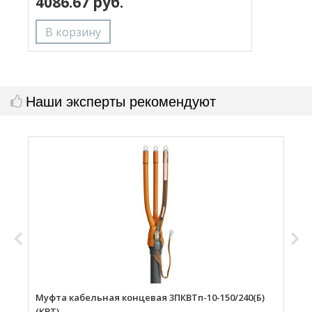
4086.67 руб.
Наши эксперты рекомендуют
Муфта кабельная концевая 3ПКВТп-10-150/240(Б)
М
(КВТ)