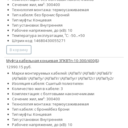
Сечение жил, мм²:
300
400
Технология монтажа: термоусаживаемая
Тип кабеля:
без брони
с броней
Тип муфты: Концевая
Тип установки: Внутренняя
Рабочее напряжение, до (кВ): 10
Температура эксплуатации, ˚С: -50...+50
Штрих-код: 14680430055271
В корзину
Муфта кабельная концевая 3ПКВТп-10-300/400(Б)
12990.15 руб.
Марки монтируемых кабелей: (А)ПвП/ (А)ПвВ/ (А)ПвБП/
(А)ПвБВ/ (А)ПвПу/ (А)ПвПг/ (А)ПвПуг/ (А)ПвП2г/ (А)ПвПу2г
Изоляция кабеля: Сшитый полиэтилен
Количество жил в кабеле: 3
Комплектация: с болтовыми наконечниками
Сечение жил, мм²:
300
400
Технология монтажа: термоусаживаемая
Тип кабеля:
с броней
без брони
Тип муфты: Концевая
Тип установки: Внутренняя
Рабочее напряжение, до (кВ): 10