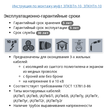
Инструкция по монтажу муфт 3ПКВТп-10, 3ПКНТп-10
Эксплуатационно-гарантийные сроки
Гарантийный срок хранения
5 лет
Гарантийный срок эксплуатации
5 лет
Срок службы
30 лет
Предназначены для оконцевания 3-х жильных
кабелей:
с изоляцией из сшитого полиэтилена и экраном
из медных проволок
с броней или без брони
на напряжение 6 и 10 кВ
Соответствует требованиям ГОСТ 13781.0-86
Типы монтируемых кабелей:
(А)ПвП, (А)ПвВ, (А)ПвБП, (А)ПвБВ, (А)ПвПу, (А)ПвПг,
(А)ПвПуг, (А)ПвП2г, (А)ПвПу2г
Наличие трубок выравнивания напряженности