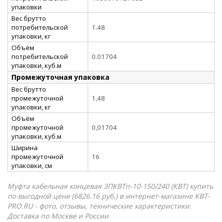
упаковки
Вес брутто
потребительской
1.48
упаковки, кг
Объём
потребительской
0.01704
упаковки, куб.м
Промежуточная упаковка
Вес брутто
промежуточной
1,48
упаковки, кг
Объём
промежуточной
0,01704
упаковки, куб.м
Ширина
промежуточной
16
упаковки, см
Муфта кабельная концевая 3ПКВТп-10-150/240 (КВТ) купить
по выгодной цене (6826.16 руб.) в интернет-магазине КВТ-
PRO.RU - фото, отзывы, технические характеристики.
Доставка по Москве и России