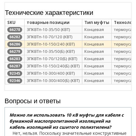
Технические характеристики
SKU
товарные позиции
Тип муфты
Технолог
3ПКВТп-10-35/50 (КВТ)
Концевая
термоусаж
66278
3ПКВТп-10-70/120 (КВТ)
Концевая
термоусаж
66282
3ПКВТп-10-150/240 (КВТ)
Концевая
термоусаж
66286
3ПКВТп-10-35/50(Б) (КВТ)
Концевая
термоусаж
66279
3ПКВТп-10-70/120(Б) (КВТ)
Концевая
термоусаж
66283
3ПКВТп-10-150/240(Б) (КВТ)
Концевая
термоусаж
66287
3ПКВТп-10-300/400 (КВТ)
Концевая
термоусаж
92345
3ПКВТп-10-300/400(Б) (КВТ)
Концевая
термоусаж
92346
Вопросы и ответы
Можно ли использовать 10 кВ муфты для кабеля с
бумажной маслопропитанной изоляцией на
кабель изоляцией из сшитого полиэтилена?
Нет, нельзя. Поскольку значительные конструктивные