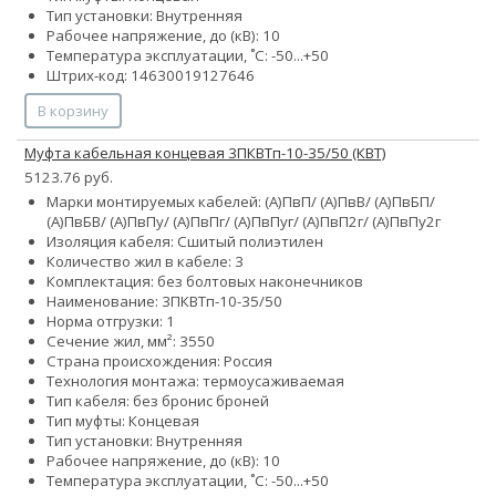
Тип установки: Внутренняя
Рабочее напряжение, до (кВ): 10
Температура эксплуатации, ˚С: -50...+50
Штрих-код: 14630019127646
В корзину
Муфта кабельная концевая 3ПКВТп-10-35/50 (КВТ)
5123.76 руб.
Марки монтируемых кабелей: (А)ПвП/ (А)ПвВ/ (А)ПвБП/
(А)ПвБВ/ (А)ПвПу/ (А)ПвПг/ (А)ПвПуг/ (А)ПвП2г/ (А)ПвПу2г
Изоляция кабеля: Сшитый полиэтилен
Количество жил в кабеле: 3
Комплектация: без болтовых наконечников
Наименование: 3ПКВТп-10-35/50
Норма отгрузки: 1
Сечение жил, мм²:
35
50
Страна происхождения: Россия
Технология монтажа: термоусаживаемая
Тип кабеля:
без брони
с броней
Тип муфты: Концевая
Тип установки: Внутренняя
Рабочее напряжение, до (кВ): 10
Температура эксплуатации, ˚С: -50...+50