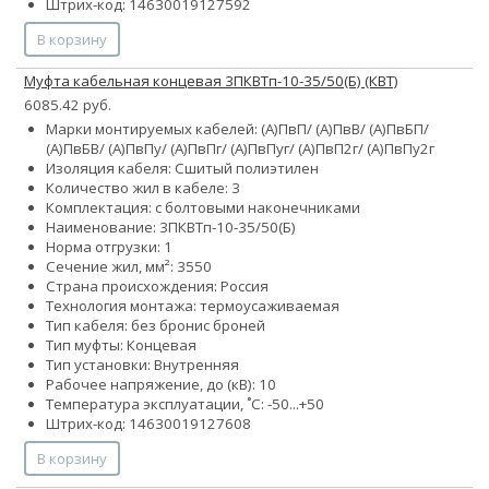
Штрих-код: 14630019127592
В корзину
Муфта кабельная концевая 3ПКВТп-10-35/50(Б) (КВТ)
6085.42 руб.
Марки монтируемых кабелей: (А)ПвП/ (А)ПвВ/ (А)ПвБП/
(А)ПвБВ/ (А)ПвПу/ (А)ПвПг/ (А)ПвПуг/ (А)ПвП2г/ (А)ПвПу2г
Изоляция кабеля: Сшитый полиэтилен
Количество жил в кабеле: 3
Комплектация: с болтовыми наконечниками
Наименование: 3ПКВТп-10-35/50(Б)
Норма отгрузки: 1
Сечение жил, мм²:
35
50
Страна происхождения: Россия
Технология монтажа: термоусаживаемая
Тип кабеля:
без брони
с броней
Тип муфты: Концевая
Тип установки: Внутренняя
Рабочее напряжение, до (кВ): 10
Температура эксплуатации, ˚С: -50...+50
Штрих-код: 14630019127608
В корзину