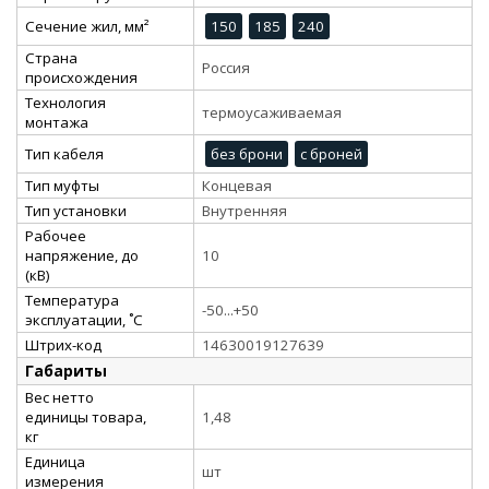
Сечение жил, мм²
150
185
240
Страна
Россия
происхождения
Технология
термоусаживаемая
монтажа
Тип кабеля
без брони
с броней
Тип муфты
Концевая
Тип установки
Внутренняя
Рабочее
напряжение, до
10
(кВ)
Температура
-50...+50
эксплуатации, ˚С
Штрих-код
14630019127639
Габариты
Вес нетто
единицы товара,
1,48
кг
Единица
шт
измерения