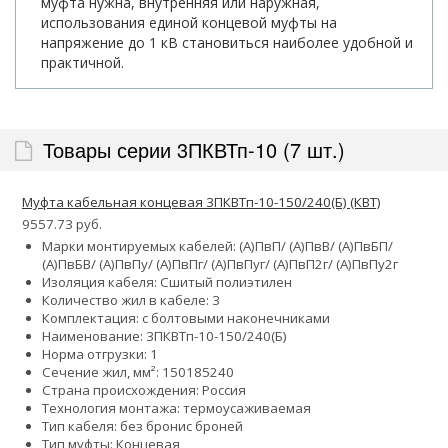
муфта нужна, внутренняя или наружная,
использования единой концевой муфты на
напряжение до 1 кВ становиться наиболее удобной и
практичной.
Товары серии 3ПКВТп-10 (7 шт.)
Муфта кабельная концевая 3ПКВТп-10-150/240(Б) (КВТ)
9557.73 руб.
Марки монтируемых кабелей: (А)ПвП/ (А)ПвВ/ (А)ПвБП/
(А)ПвБВ/ (А)ПвПу/ (А)ПвПг/ (А)ПвПуг/ (А)ПвП2г/ (А)ПвПу2г
Изоляция кабеля: Сшитый полиэтилен
Количество жил в кабеле: 3
Комплектация: с болтовыми наконечниками
Наименование: 3ПКВТп-10-150/240(Б)
Норма отгрузки: 1
Сечение жил, мм²:
150
185
240
Страна происхождения: Россия
Технология монтажа: термоусаживаемая
Тип кабеля:
без брони
с броней
Тип муфты: Концевая