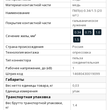
Материал контактной части
медь
ГМЛ(о)-0.34/1.5 (20
Наименование
шт.)
гальваническое
Покрытие контактной части
лужение
0.34
0.75
1.0
Сечение жилы, мм²
1.5
Страна происхождения
Россия
Технология монтажа
опрессовка
гильза
Тип коннектора
соединительная
Рабочее напряжение, до (кВ)
1
Штрих-код
14680430019099
Габариты
Вес нетто единицы товара, кг
0,03
Единица измерения
упак
Транспортная упаковка
Вес брутто транспортной упаковки,
1.4
кг