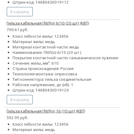
Штрих-код: 14680430019112
В корзину
Гильза кабельная ГМЛ(о) 6/10 (20 шт) (КВТ)
799.61 руб.
Класс гибкости жилы:
1
2
3
4
5
6
Материал жилы: медь
Материал контактной части: медь
Наименование: ГМЛ(о)-6/10 (20 шт.)
Покрытие контактной части: гальваническое лужение
Сечение жилы, мм²:
6
10
Страна происхождения: Россия
Технология монтажа: опрессовка
Тип коннектора: гильза соединительная
Рабочее напряжение, до (кВ): 1
Штрих-код: 14680430019129
В корзину
Гильза кабельная ГМЛ(о) 16 (10 шт) (КВТ)
592.95 руб.
Класс гибкости жилы:
1
2
3
4
5
6
Материал жилы: медь