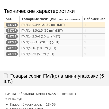
Технические характеристики
SKU
товарные позиции
Рабочее напря
цвет изоляции
ГМЛ(о) 0.34/1.5 (20 шт) (КВТ)
1
78775
ГМЛ(о) 1.5/2.5 (20 шт) (КВТ)
1
78777
ГМЛ(о) 2.5/6 (20 шт) (КВТ)
1
78778
ГМЛ(о) 6/10 (20 шт) (КВТ)
1
78779
ГМЛ(о) 16 (10 шт) (КВТ)
1
78780
ГМЛ(о) 25 (5 шт) (КВТ)
1
78781
Товары серии ГМЛ(о) в мини-упаковке (5
шт.)
Гильза кабельная ГМЛ(о) 1.5/2.5 (20 шт) (КВТ)
279.94 руб.
Класс гибкости жилы:
1
2
3
4
5
6
Материал жилы: медь