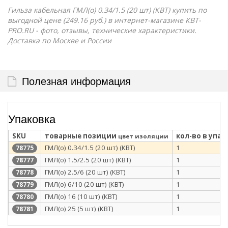
Гильза кабельная ГМЛ(о) 0.34/1.5 (20 шт) (КВТ) купить по
выгодной цене (249.16 руб.) в интернет-магазине КВТ-
PRO.RU - фото, отзывы, технические характеристики.
Доставка по Москве и России
Полезная информация
Упаковка
SKU
товарные позиции
кол-во в упак
цвет изоляции
ГМЛ(о) 0.34/1.5 (20 шт) (КВТ)
1
78775
ГМЛ(о) 1.5/2.5 (20 шт) (КВТ)
1
78777
ГМЛ(о) 2.5/6 (20 шт) (КВТ)
1
78778
ГМЛ(о) 6/10 (20 шт) (КВТ)
1
78779
ГМЛ(о) 16 (10 шт) (КВТ)
1
78780
ГМЛ(о) 25 (5 шт) (КВТ)
1
78781