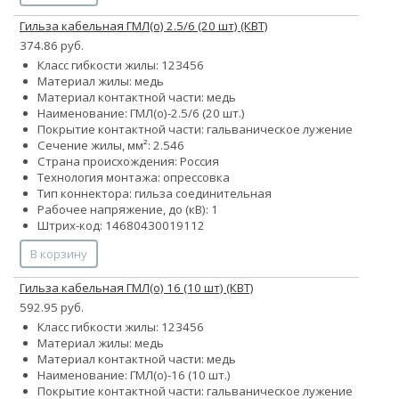
Гильза кабельная ГМЛ(о) 2.5/6 (20 шт) (КВТ)
374.86 руб.
Класс гибкости жилы:
1
2
3
4
5
6
Материал жилы: медь
Материал контактной части: медь
Наименование: ГМЛ(о)-2.5/6 (20 шт.)
Покрытие контактной части: гальваническое лужение
Сечение жилы, мм²:
2.5
4
6
Страна происхождения: Россия
Технология монтажа: опрессовка
Тип коннектора: гильза соединительная
Рабочее напряжение, до (кВ): 1
Штрих-код: 14680430019112
В корзину
Гильза кабельная ГМЛ(о) 16 (10 шт) (КВТ)
592.95 руб.
Класс гибкости жилы:
1
2
3
4
5
6
Материал жилы: медь
Материал контактной части: медь
Наименование: ГМЛ(о)-16 (10 шт.)
Покрытие контактной части: гальваническое лужение