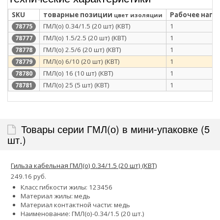
SKU
товарные позиции
Рабочее напря
цвет изоляции
ГМЛ(о) 0.34/1.5 (20 шт) (КВТ)
1
78775
ГМЛ(о) 1.5/2.5 (20 шт) (КВТ)
1
78777
ГМЛ(о) 2.5/6 (20 шт) (КВТ)
1
78778
ГМЛ(о) 6/10 (20 шт) (КВТ)
1
78779
ГМЛ(о) 16 (10 шт) (КВТ)
1
78780
ГМЛ(о) 25 (5 шт) (КВТ)
1
78781
Товары серии ГМЛ(о) в мини-упаковке (5
шт.)
Гильза кабельная ГМЛ(о) 0.34/1.5 (20 шт) (КВТ)
249.16 руб.
Класс гибкости жилы:
1
2
3
4
5
6
Материал жилы: медь
Материал контактной части: медь
Наименование: ГМЛ(о)-0.34/1.5 (20 шт.)