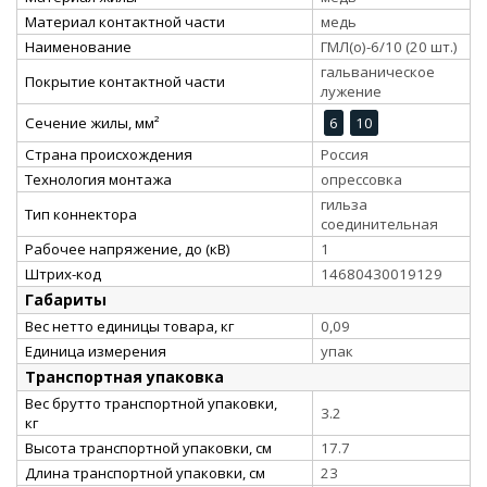
Материал контактной части
медь
Наименование
ГМЛ(о)-6/10 (20 шт.)
гальваническое
Покрытие контактной части
лужение
Сечение жилы, мм²
6
10
Страна происхождения
Россия
Технология монтажа
опрессовка
гильза
Тип коннектора
соединительная
Рабочее напряжение, до (кВ)
1
Штрих-код
14680430019129
Габариты
Вес нетто единицы товара, кг
0,09
Единица измерения
упак
Транспортная упаковка
Вес брутто транспортной упаковки,
3.2
кг
Высота транспортной упаковки, см
17.7
Длина транспортной упаковки, см
23