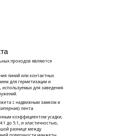
кта
ьных проходов являются
ия линий или контактных
ием для герметизации и
, используемых для заведения
ружений.
нжета с надвижным замком и
киперная) лента.
енным коэффициентом усадки,
1 до 5:1, и эластичностью,
ьшой разнице между
енней поверхности манжеты