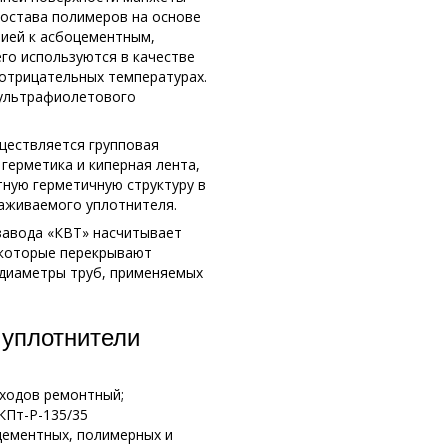
состава полимеров на основе
зией к асбоцементным,
го используются в качестве
 отрицательных температурах.
 ультрафиолетового
уществляется групповая
герметика и киперная лента,
ную герметичную структуру в
аживаемого уплотнителя.
завода «КВТ» насчитывает
, которые перекрывают
 диаметры труб, применяемых
уплотнители
оходов ремонтный;
КПт-Р-135/35
цементных, полимерных и