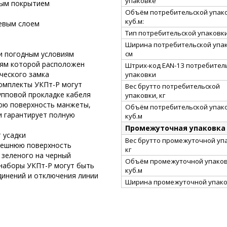
упаковке
ным покрытием
Объём потребительской упако
куб.м:
евым слоем
Тип потребительской упаковк
Ширина потребительской упак
см
и погодным условиям
аям которой расположен
Штрих-код EAN-13 потребител
ческого замка
упаковки
комплекты УКПт-Р могут
Вес брутто потребительской
рупповой прокладке кабеля
упаковки, кг
нюю поверхность манжеты,
Объём потребительской упако
и гарантирует полную
куб.м
Промежуточная упаковка
 усадки
Вес брутто промежуточной уп
внешнюю поверхность
кг
с зеленого на черный
Объём промежуточной упаков
 наборы УКПт-Р могут быть
куб.м
динений и отключения линии
Ширина промежуточной упако