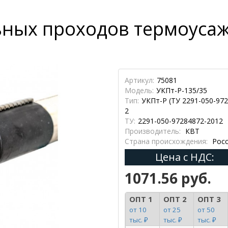
ьных проходов термоуса
Артикул:
75081
Модель:
УКПт-Р-135/35
Тип:
УКПт-Р (ТУ 2291-050-97
2
ТУ:
2291-050-97284872-2012
Производитель:
КВТ
Страна происхождения:
Росс
Цена с НДС:
1071.56 руб.
ОПТ 1
ОПТ 2
ОПТ 3
от 10
от 25
от 50
тыс. ₽
тыс. ₽
тыс. ₽