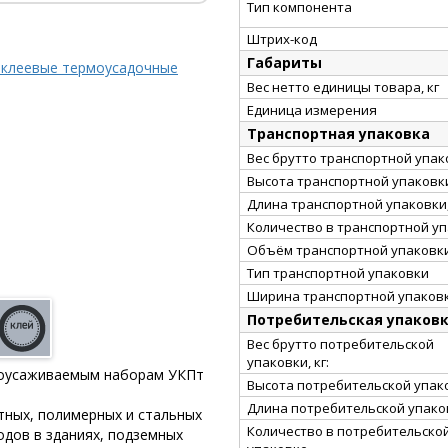
Тип компонента
Штрих-код
Габариты
 клеевые термоусадочные
Вес нетто единицы товара, кг
Единица измерения
Транспортная упаковка
Вес брутто транспортной упако
Высота транспортной упаковки
Длина транспортной упаковки,
Количество в транспортной у
Объём транспортной упаковки
Тип транспортной упаковки
Ширина транспортной упаковк
Потребительская упаков
Вес брутто потребительской
упаковки, кг:
моусаживаемым наборам УКПт
Высота потребительской упако
Длина потребительской упаков
тных, полимерных и стальных
Количество в потребительско
одов в зданиях, подземных