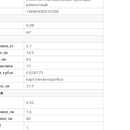
ремонтный
14680430010768
0,38
шт
вки, кг
5.7
, см
14.5
 см
63
паковке
15
, куб.м
0.028775
картонная коробка
и, см
31.5
ка
0.52
вки, см
1.6
ки, см
40
й
1