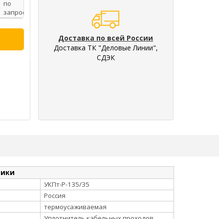
по
запросу
Доставка по всей России
Доставка ТК "Деловые Линии",
СДЭК
тики
УКПт-Р-135/35
Россия
термоусаживаемая
Уплотнитель кабельных проходов