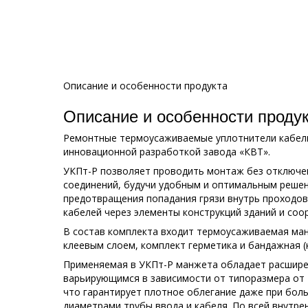
Описание и особенности продукта
Описание и особенности проду
Ремонтные термоусаживаемые уплотнители кабел
инновационной разработкой завода «КВТ».
УКПт-Р позволяет проводить монтаж без отключен
соединений, будучи удобным и оптимальным решен
предотвращения попадания грязи внутрь проходов
кабелей через элементы конструкций зданий и соо
В состав комплекта входит термоусаживаемая ма
клеевым слоем, комплект герметика и бандажная (
Применяемая в УКПт-Р манжета обладает расшир
варьирующимся в зависимости от типоразмера от 4:
что гарантирует плотное облегание даже при бол
диаметрами трубы ввода и кабеля. По всей внутр