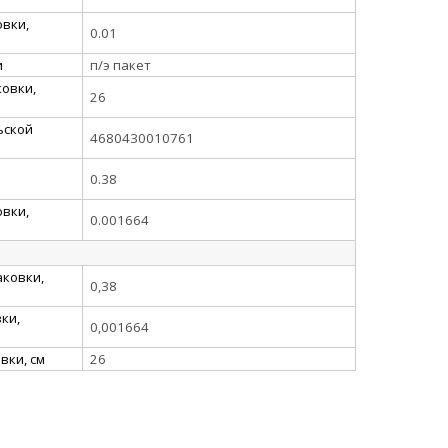
вки,
0.01
и
п/э пакет
овки,
26
ьской
4680430010761
0.38
вки,
0.001664
аковки,
0,38
ки,
0,001664
вки, см
26