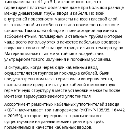
типоразмера от 4:1 до 5:1, и эластичностью, что
гарантирует плотное облегание даже при большой разнице
между диаметрами трубы ввода и кабеля. По всей
внутренней поверхности манжеты нанесен клеевой слой,
изготовленный из особого состава полимеров на основе
сэвилена. Такой клей обладает превосходной адгезией к
асбоцементным, полимерным и стальным трубам (которые
чаще всего используются в качестве кабельных вводов) и
сохраняет свои свойства при отрицательных температурах.
Материал манжет так же устойчив к воздействию
ультрафиолетового излучения и погодным условиям.
В ситуациях, когда через один кабельный ввод
осуществляется групповая прокладка кабелей, были
предусмотрены комплект герметика и киперная лента,
позволяющие превратить пучок кабелей в монолитную
герметичную структуру в месте установки манжеты после
монтажа термоусаживаемого уплотнителя.
Ассортимент ремонтных кабельных уплотнителей завода
«КВТ» насчитывает три типоразмера (УКПт-Р-135/35, 164/42
и 200/50), которые перекрывают практически все
существующие на данный момент диаметры труб,
применяемых в качестве кабельных вводов.