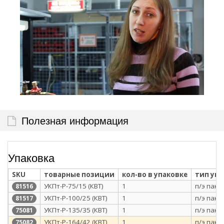
Полезная информация
Упаковка
SKU
товарные позиции
кол-во в упаковке
тип уп
УКПт-Р-75/15 (КВТ)
1
п/э паке
81516
УКПт-Р-100/25 (КВТ)
1
п/э паке
81517
УКПт-Р-135/35 (КВТ)
1
п/э паке
75081
УКПт-Р-164/42 (КВТ)
1
п/э паке
75082