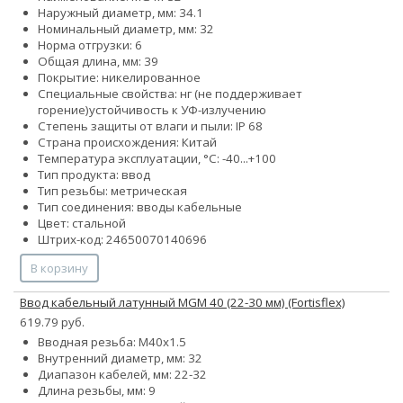
Наружный диаметр, мм: 34.1
Номинальный диаметр, мм: 32
Норма отгрузки: 6
Общая длина, мм: 39
Покрытие: никелированное
Специальные свойства:
нг (не поддерживает
горение)
устойчивость к УФ-излучению
Степень защиты от влаги и пыли: IP 68
Страна происхождения: Китай
Температура эксплуатации, °С: -40...+100
Тип продукта: ввод
Тип резьбы: метрическая
Тип соединения: вводы кабельные
Цвет: стальной
Штрих-код: 24650070140696
В корзину
Ввод кабельный латунный MGM 40 (22-30 мм) (Fortisflex)
619.79 руб.
Вводная резьба: M40x1.5
Внутренний диаметр, мм: 32
Диапазон кабелей, мм: 22-32
Длина резьбы, мм: 9