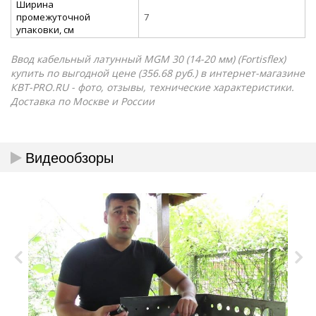
Ширина
промежуточной
7
упаковки, см
Ввод кабельный латунный МGM 30 (14-20 мм) (Fortisflex)
купить по выгодной цене (356.68 руб.) в интернет-магазине
КВТ-PRO.RU - фото, отзывы, технические характеристики.
Доставка по Москве и России
Видеообзоры