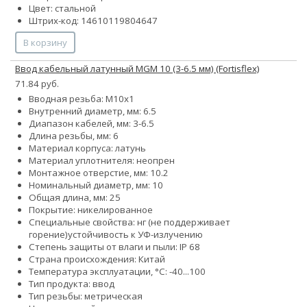
Цвет: стальной
Штрих-код: 14610119804647
В корзину
Ввод кабельный латунный МGM 10 (3-6.5 мм) (Fortisflex)
71.84 руб.
Вводная резьба: M10x1
Внутренний диаметр, мм: 6.5
Диапазон кабелей, мм: 3-6.5
Длина резьбы, мм: 6
Материал корпуса: латунь
Материал уплотнителя: неопрен
Монтажное отверстие, мм: 10.2
Номинальный диаметр, мм: 10
Общая длина, мм: 25
Покрытие: никелированное
Специальные свойства:
нг (не поддерживает
горение)
устойчивость к УФ-излучению
Степень защиты от влаги и пыли: IP 68
Страна происхождения: Китай
Температура эксплуатации, °С: -40...100
Тип продукта: ввод
Тип резьбы: метрическая