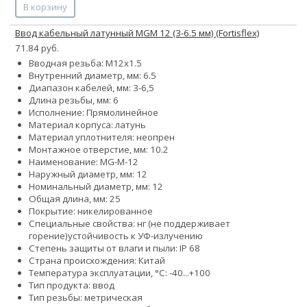
В корзину
Ввод кабельный латунный MGM 12 (3-6.5 мм) (Fortisflex)
71.84 руб.
Вводная резьба: M12x1.5
Внутренний диаметр, мм: 6.5
Диапазон кабелей, мм: 3-6,5
Длина резьбы, мм: 6
Исполнение: Прямолинейное
Материал корпуса: латунь
Материал уплотнителя: неопрен
Монтажное отверстие, мм: 10.2
Наименование: MG-M-12
Наружный диаметр, мм: 12
Номинальный диаметр, мм: 12
Общая длина, мм: 25
Покрытие: никелированное
Специальные свойства:
нг (не поддерживает
горение)
устойчивость к УФ-излучению
Степень защиты от влаги и пыли: IP 68
Страна происхождения: Китай
Температура эксплуатации, °С: -40...+100
Тип продукта: ввод
Тип резьбы: метрическая