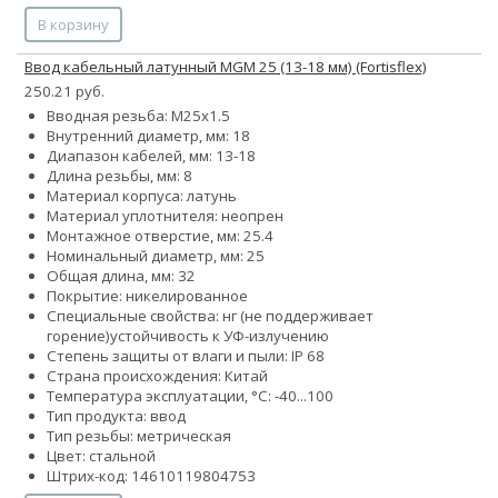
В корзину
Ввод кабельный латунный МGM 25 (13-18 мм) (Fortisflex)
250.21 руб.
Вводная резьба: M25x1.5
Внутренний диаметр, мм: 18
Диапазон кабелей, мм: 13-18
Длина резьбы, мм: 8
Материал корпуса: латунь
Материал уплотнителя: неопрен
Монтажное отверстие, мм: 25.4
Номинальный диаметр, мм: 25
Общая длина, мм: 32
Покрытие: никелированное
Специальные свойства:
нг (не поддерживает
горение)
устойчивость к УФ-излучению
Степень защиты от влаги и пыли: IP 68
Страна происхождения: Китай
Температура эксплуатации, °С: -40...100
Тип продукта: ввод
Тип резьбы: метрическая
Цвет: стальной
Штрих-код: 14610119804753