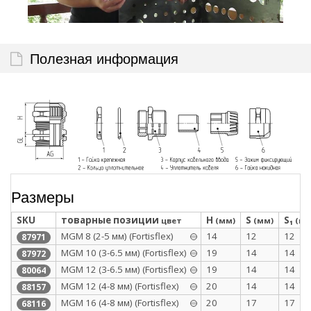
Полезная информация
Размеры
SKU
товарные позиции
H
S
S₁
цвет
(мм)
(мм)
(мм
МGM 8 (2-5 мм) (Fortisflex)
14
12
12
87971
МGM 10 (3-6.5 мм) (Fortisflex)
19
14
14
87972
MGM 12 (3-6.5 мм) (Fortisflex)
19
14
14
80064
МGM 12 (4-8 мм) (Fortisflex)
20
14
14
88157
MGM 16 (4-8 мм) (Fortisflex)
20
17
17
68116