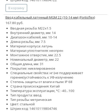
Штрих-код: 14610119804722
В корзину
Ввод кабельный латунный МGM 22 (10-14 мм) (Fortisflex)
167.80 руб.
Вводная резьба: M22x1.5
Внутренний диаметр, мм: 14
Диапазон кабелей, мм: 10-14
Длина резьбы, мм: 7.5
Материал корпуса: латунь
Материал уплотнителя: неопрен
Монтажное отверстие, мм: 22.5
Номинальный диаметр, мм: 22
Общая длина, мм: 31
Покрытие: никелированное
Специальные свойства:
нг (не поддерживает
горение)
устойчивость к УФ-излучению
Степень защиты от влаги и пыли: IP 68
Страна происхождения: Китай
Температура эксплуатации, °С: -40...100
Тип продукта: ввод
Тип резьбы: метрическая
Цвет: стальной
Штрих-код: 14610119804746