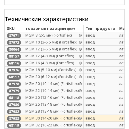
Технические характеристики
SKU
товарные позиции
Тип продукта
Мате
цвет
МGM 8 (2-5 мм) (Fortisflex)
ввод
лату
87971
МGM 10 (3-6.5 мм) (Fortisflex)
ввод
лату
87972
MGM 12 (3-6.5 мм) (Fortisflex)
ввод
лату
80064
МGM 12 (4-8 мм) (Fortisflex)
ввод
лату
88157
MGM 16 (4-8 мм) (Fortisflex)
ввод
лату
68116
МGM 18 (5-10 мм) (Fortisflex)
ввод
лату
87976
MGM 20 (6-12 мм) (Fortisflex)
ввод
лату
68117
МGM 20 (10-14 мм) (Fortisflex)
ввод
лату
87978
МGM 22 (10-14 мм) (Fortisflex)
ввод
лату
87979
MGM 25 (12-16 мм) (Fortisflex)
ввод
лату
68118
МGM 25 (13-18 мм) (Fortisflex)
ввод
лату
87980
МGM 28 (13-18 мм) (Fortisflex)
ввод
лату
87982
МGM 30 (14-20 мм) (Fortisflex)
ввод
лату
87983
MGM 32 (16-22 мм) (Fortisflex)
ввод
лату
68119