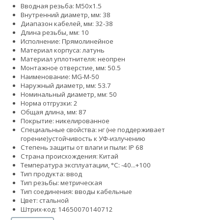
Вводная резьба: M50x1.5
Внутренний диаметр, мм: 38
Диапазон кабелей, мм: 32-38
Длина резьбы, мм: 10
Исполнение: Прямолинейное
Материал корпуса: латунь
Материал уплотнителя: неопрен
Монтажное отверстие, мм: 50.5
Наименование: MG-M-50
Наружный диаметр, мм: 53.7
Номинальный диаметр, мм: 50
Норма отгрузки: 2
Общая длина, мм: 87
Покрытие: никелированное
Специальные свойства:
нг (не поддерживает
горение)
устойчивость к УФ-излучению
Степень защиты от влаги и пыли: IP 68
Страна происхождения: Китай
Температура эксплуатации, °С: -40...+100
Тип продукта: ввод
Тип резьбы: метрическая
Тип соединения: вводы кабельные
Цвет: стальной
Штрих-код: 14650070140712