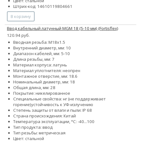
Цвет: стальной
Штрих-код: 14610119804661
В корзину
Ввод кабельный латунный МGM 18 (5-10 мм) (Fortisflex)
120.94 руб.
Вводная резьба: M18x1.5
Внутренний диаметр, мм: 10
Диапазон кабелей, мм: 5-10
Длина резьбы, мм: 7
Материал корпуса: латунь
Материал уплотнителя: неопрен
Монтажное отверстие, мм: 18.6
Номинальный диаметр, мм: 18
Общая длина, мм: 28
Покрытие: никелированное
Специальные свойства:
нг (не поддерживает
горение)
устойчивость к УФ-излучению
Степень защиты от влаги и пыли: IP 68
Страна происхождения: Китай
Температура эксплуатации, °С: -40...100
Тип продукта: ввод
Тип резьбы: метрическая
Цвет: стальной