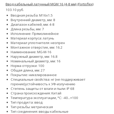
Ввод кабельный латунный MGM 16 (4-8 мм) (Fortisflex)
103.10 руб.
Вводная резьба: M16x1.5
Внутренний диаметр, мм: 8
Диапазон кабелей, мм: 4-8
Длина резьбы, мм: 7
Исполнение: Прямолинейное
Материал корпуса: латунь
Материал уплотнителя: неопрен
Монтажное отверстие, мм: 16.2
Наименование: MG-M-16
Наружный диаметр, мм: 16.8
Номинальный диаметр, мм: 16
Норма отгрузки: 100
Общая длина, мм: 27
Покрытие: никелированное
Специальные свойства:
нг (не поддерживает
горение)
устойчивость к УФ-излучению
Степень защиты от влаги и пыли: IP 68
Страна происхождения: Китай
Температура эксплуатации, °С: -40...+100
Тип продукта: ввод
Тип резьбы: метрическая
Тип соединения: вводы кабельные