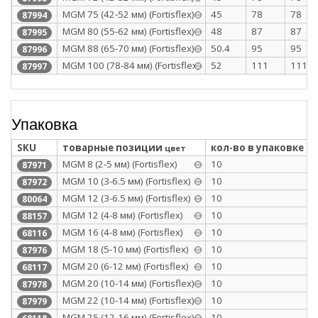
МGM 75 (42-52 мм) (Fortisflex)
45
78
78
87994
МGM 80 (55-62 мм) (Fortisflex)
48
87
87
87995
МGM 88 (65-70 мм) (Fortisflex)
50.4
95
95
87996
МGM 100 (78-84 мм) (Fortisflex)
52
111
111
87997
Упаковка
SKU
товарные позиции
кол-во в упаковке
цвет
МGM 8 (2-5 мм) (Fortisflex)
10
87971
МGM 10 (3-6.5 мм) (Fortisflex)
10
87972
MGM 12 (3-6.5 мм) (Fortisflex)
10
80064
МGM 12 (4-8 мм) (Fortisflex)
10
88157
MGM 16 (4-8 мм) (Fortisflex)
10
68116
МGM 18 (5-10 мм) (Fortisflex)
10
87976
MGM 20 (6-12 мм) (Fortisflex)
10
68117
МGM 20 (10-14 мм) (Fortisflex)
10
87978
МGM 22 (10-14 мм) (Fortisflex)
10
87979
MGM 25 (12-16 мм) (Fortisflex)
10