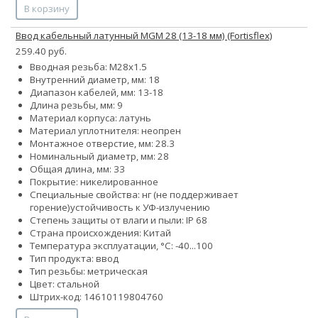
В корзину
Ввод кабельный латунный МGM 28 (13-18 мм) (Fortisflex)
259.40 руб.
Вводная резьба: M28x1.5
Внутренний диаметр, мм: 18
Диапазон кабелей, мм: 13-18
Длина резьбы, мм: 9
Материал корпуса: латунь
Материал уплотнителя: неопрен
Монтажное отверстие, мм: 28.3
Номинальный диаметр, мм: 28
Общая длина, мм: 33
Покрытие: никелированное
Специальные свойства:
нг (не поддерживает
горение)
устойчивость к УФ-излучению
Степень защиты от влаги и пыли: IP 68
Страна происхождения: Китай
Температура эксплуатации, °С: -40...100
Тип продукта: ввод
Тип резьбы: метрическая
Цвет: стальной
Штрих-код: 14610119804760