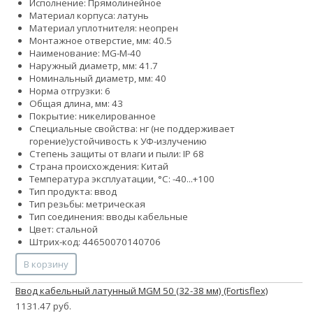
Исполнение: Прямолинейное
Материал корпуса: латунь
Материал уплотнителя: неопрен
Монтажное отверстие, мм: 40.5
Наименование: MG-M-40
Наружный диаметр, мм: 41.7
Номинальный диаметр, мм: 40
Норма отгрузки: 6
Общая длина, мм: 43
Покрытие: никелированное
Специальные свойства:
нг (не поддерживает
горение)
устойчивость к УФ-излучению
Степень защиты от влаги и пыли: IP 68
Страна происхождения: Китай
Температура эксплуатации, °С: -40...+100
Тип продукта: ввод
Тип резьбы: метрическая
Тип соединения: вводы кабельные
Цвет: стальной
Штрих-код: 44650070140706
В корзину
Ввод кабельный латунный MGM 50 (32-38 мм) (Fortisflex)
1131.47 руб.