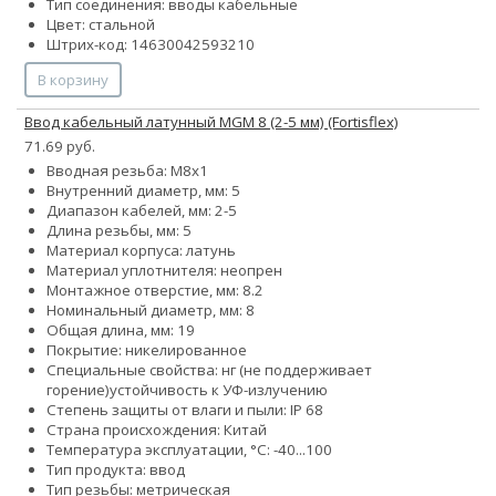
Тип соединения: вводы кабельные
Цвет: стальной
Штрих-код: 14630042593210
В корзину
Ввод кабельный латунный МGM 8 (2-5 мм) (Fortisflex)
71.69 руб.
Вводная резьба: M8x1
Внутренний диаметр, мм: 5
Диапазон кабелей, мм: 2-5
Длина резьбы, мм: 5
Материал корпуса: латунь
Материал уплотнителя: неопрен
Монтажное отверстие, мм: 8.2
Номинальный диаметр, мм: 8
Общая длина, мм: 19
Покрытие: никелированное
Специальные свойства:
нг (не поддерживает
горение)
устойчивость к УФ-излучению
Степень защиты от влаги и пыли: IP 68
Страна происхождения: Китай
Температура эксплуатации, °С: -40...100
Тип продукта: ввод
Тип резьбы: метрическая