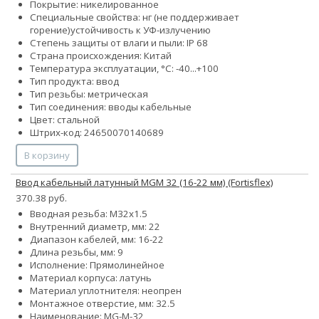
Покрытие: никелированное
Специальные свойства:
нг (не поддерживает
горение)
устойчивость к УФ-излучению
Степень защиты от влаги и пыли: IP 68
Страна происхождения: Китай
Температура эксплуатации, °С: -40...+100
Тип продукта: ввод
Тип резьбы: метрическая
Тип соединения: вводы кабельные
Цвет: стальной
Штрих-код: 24650070140689
В корзину
Ввод кабельный латунный MGM 32 (16-22 мм) (Fortisflex)
370.38 руб.
Вводная резьба: M32x1.5
Внутренний диаметр, мм: 22
Диапазон кабелей, мм: 16-22
Длина резьбы, мм: 9
Исполнение: Прямолинейное
Материал корпуса: латунь
Материал уплотнителя: неопрен
Монтажное отверстие, мм: 32.5
Наименование: MG-M-32