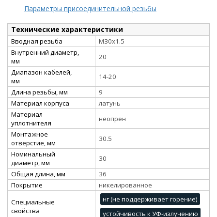
Параметры присоединительной резьбы
Технические характеристики
Вводная резьба
M30x1.5
Внутренний диаметр,
20
мм
Диапазон кабелей,
14-20
мм
Длина резьбы, мм
9
Материал корпуса
латунь
Материал
неопрен
уплотнителя
Монтажное
30.5
отверстие, мм
Номинальный
30
диаметр, мм
Общая длина, мм
36
Покрытие
никелированное
нг (не поддерживает горение)
Специальные
свойства
устойчивость к УФ-излучению