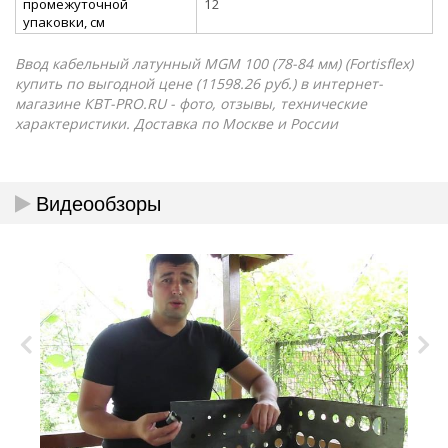
промежуточной
12
упаковки, см
Ввод кабельный латунный МGM 100 (78-84 мм) (Fortisflex)
купить по выгодной цене (11598.26 руб.) в интернет-
магазине КВТ-PRO.RU - фото, отзывы, технические
характеристики. Доставка по Москве и России
Видеообзоры