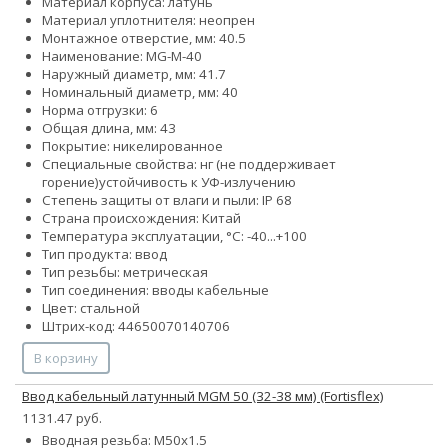
Материал корпуса: латунь
Материал уплотнителя: неопрен
Монтажное отверстие, мм: 40.5
Наименование: MG-M-40
Наружный диаметр, мм: 41.7
Номинальный диаметр, мм: 40
Норма отгрузки: 6
Общая длина, мм: 43
Покрытие: никелированное
Специальные свойства:
нг (не поддерживает
горение)
устойчивость к УФ-излучению
Степень защиты от влаги и пыли: IP 68
Страна происхождения: Китай
Температура эксплуатации, °С: -40...+100
Тип продукта: ввод
Тип резьбы: метрическая
Тип соединения: вводы кабельные
Цвет: стальной
Штрих-код: 44650070140706
В корзину
Ввод кабельный латунный MGM 50 (32-38 мм) (Fortisflex)
1131.47 руб.
Вводная резьба: M50x1.5