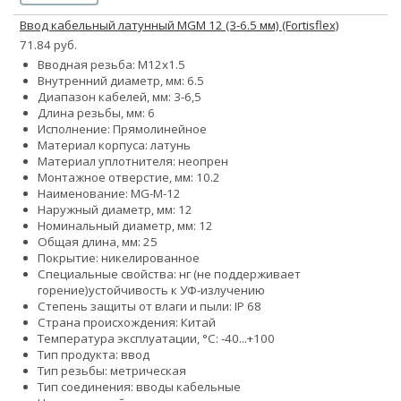
Ввод кабельный латунный MGM 12 (3-6.5 мм) (Fortisflex)
71.84 руб.
Вводная резьба: M12x1.5
Внутренний диаметр, мм: 6.5
Диапазон кабелей, мм: 3-6,5
Длина резьбы, мм: 6
Исполнение: Прямолинейное
Материал корпуса: латунь
Материал уплотнителя: неопрен
Монтажное отверстие, мм: 10.2
Наименование: MG-M-12
Наружный диаметр, мм: 12
Номинальный диаметр, мм: 12
Общая длина, мм: 25
Покрытие: никелированное
Специальные свойства:
нг (не поддерживает
горение)
устойчивость к УФ-излучению
Степень защиты от влаги и пыли: IP 68
Страна происхождения: Китай
Температура эксплуатации, °С: -40...+100
Тип продукта: ввод
Тип резьбы: метрическая
Тип соединения: вводы кабельные