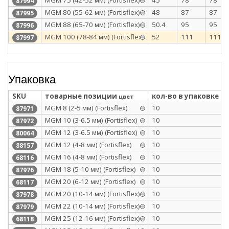
МGM 75 (42-52 мм) (Fortisflex)
45
78
78
87994
МGM 80 (55-62 мм) (Fortisflex)
48
87
87
87995
МGM 88 (65-70 мм) (Fortisflex)
50.4
95
95
87996
МGM 100 (78-84 мм) (Fortisflex)
52
111
111
87997
Упаковка
SKU
товарные позиции
кол-во в упаковке
цвет
МGM 8 (2-5 мм) (Fortisflex)
10
87971
МGM 10 (3-6.5 мм) (Fortisflex)
10
87972
MGM 12 (3-6.5 мм) (Fortisflex)
10
80064
МGM 12 (4-8 мм) (Fortisflex)
10
88157
MGM 16 (4-8 мм) (Fortisflex)
10
68116
МGM 18 (5-10 мм) (Fortisflex)
10
87976
MGM 20 (6-12 мм) (Fortisflex)
10
68117
МGM 20 (10-14 мм) (Fortisflex)
10
87978
МGM 22 (10-14 мм) (Fortisflex)
10
87979
MGM 25 (12-16 мм) (Fortisflex)
10
68118