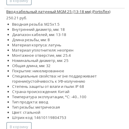
В корзину
Ввод кабельный латунный МGM 25 (13-18 мм) (Fortisflex)
250.21 руб.
Вводная резьба: M25x1.5
Внутренний диаметр, мм: 18
Диапазон кабелей, мм: 13-18
Длина резьбы, мм: 8
Материал корпуса: латунь
Материал уплотнителя: неопрен
Монтажное отверстие, мм: 25.4
Номинальный диаметр, мм: 25
Общая длина, мм: 32
Покрытие: никелированное
Специальные свойства:
нг (не поддерживает
горение)
устойчивость к УФ-излучению
Степень защиты от влаги и пыли: IP 68
Страна происхождения: Китай
Температура эксплуатации, °С: -40...100
Тип продукта: ввод
Тип резьбы: метрическая
Цвет: стальной
Штрих-код: 14610119804753
В корзину