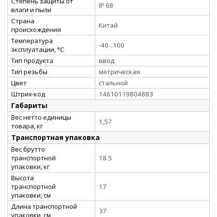
Степень защиты от
IP 68
влаги и пыли
Страна
Китай
происхождения
Температура
-40...100
эксплуатации, °С
Тип продукта
ввод
Тип резьбы
метрическая
Цвет
стальной
Штрих-код
14610119804883
Габариты
Вес нетто единицы
1,57
товара, кг
Транспортная упаковка
Вес брутто
транспортной
18.5
упаковки, кг
Высота
транспортной
17
упаковки, см
Длина транспортной
37
упаковки, см