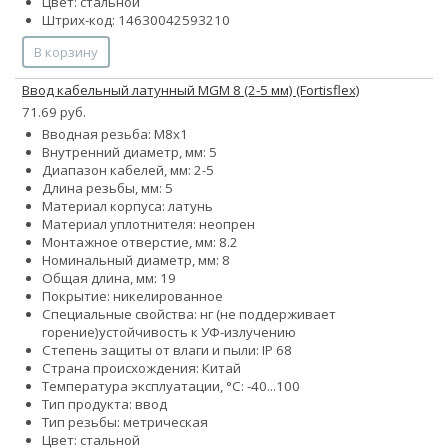
Цвет: стальной
Штрих-код: 14630042593210
В корзину
Ввод кабельный латунный МGM 8 (2-5 мм) (Fortisflex)
71.69 руб.
Вводная резьба: M8x1
Внутренний диаметр, мм: 5
Диапазон кабелей, мм: 2-5
Длина резьбы, мм: 5
Материал корпуса: латунь
Материал уплотнителя: неопрен
Монтажное отверстие, мм: 8.2
Номинальный диаметр, мм: 8
Общая длина, мм: 19
Покрытие: никелированное
Специальные свойства:
нг (не поддерживает
горение)
устойчивость к УФ-излучению
Степень защиты от влаги и пыли: IP 68
Страна происхождения: Китай
Температура эксплуатации, °С: -40...100
Тип продукта: ввод
Тип резьбы: метрическая
Цвет: стальной