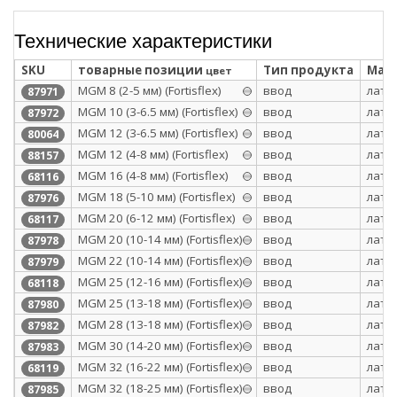
Технические характеристики
SKU
товарные позиции
Тип продукта
Мате
цвет
МGM 8 (2-5 мм) (Fortisflex)
ввод
лату
87971
МGM 10 (3-6.5 мм) (Fortisflex)
ввод
лату
87972
MGM 12 (3-6.5 мм) (Fortisflex)
ввод
лату
80064
МGM 12 (4-8 мм) (Fortisflex)
ввод
лату
88157
MGM 16 (4-8 мм) (Fortisflex)
ввод
лату
68116
МGM 18 (5-10 мм) (Fortisflex)
ввод
лату
87976
MGM 20 (6-12 мм) (Fortisflex)
ввод
лату
68117
МGM 20 (10-14 мм) (Fortisflex)
ввод
лату
87978
МGM 22 (10-14 мм) (Fortisflex)
ввод
лату
87979
MGM 25 (12-16 мм) (Fortisflex)
ввод
лату
68118
МGM 25 (13-18 мм) (Fortisflex)
ввод
лату
87980
МGM 28 (13-18 мм) (Fortisflex)
ввод
лату
87982
МGM 30 (14-20 мм) (Fortisflex)
ввод
лату
87983
MGM 32 (16-22 мм) (Fortisflex)
ввод
лату
68119
МGM 32 (18-25 мм) (Fortisflex)
ввод
лату
87985