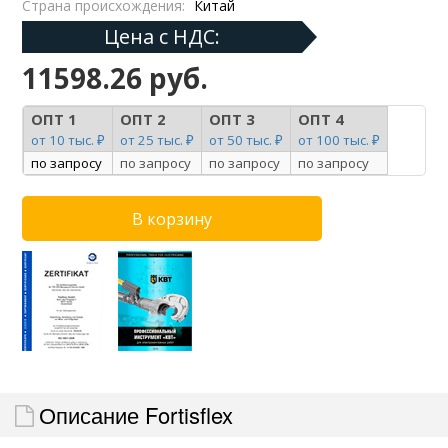
Страна происхождения:
Китай
Цена с НДС:
11598.26 руб.
ОПТ 1
ОПТ 2
ОПТ 3
ОПТ 4
от 10 тыс. ₽
от 25 тыс. ₽
от 50 тыс. ₽
от 100 тыс. ₽
по запросу
по запросу
по запросу
по запросу
Описание Fortisflex