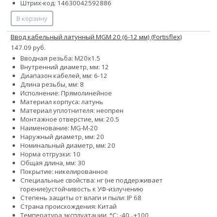
Штрих-код: 14630042592886
В корзину
Ввод кабельный латунный MGM 20 (6-12 мм) (Fortisflex)
147.09 руб.
Вводная резьба: M20x1.5
Внутренний диаметр, мм: 12
Диапазон кабелей, мм: 6-12
Длина резьбы, мм: 8
Исполнение: Прямолинейное
Материал корпуса: латунь
Материал уплотнителя: неопрен
Монтажное отверстие, мм: 20.5
Наименование: MG-M-20
Наружный диаметр, мм: 20
Номинальный диаметр, мм: 20
Норма отгрузки: 10
Общая длина, мм: 30
Покрытие: никелированное
Специальные свойства:
нг (не поддерживает
горение)
устойчивость к УФ-излучению
Степень защиты от влаги и пыли: IP 68
Страна происхождения: Китай
Температура эксплуатации, °С: -40...+100