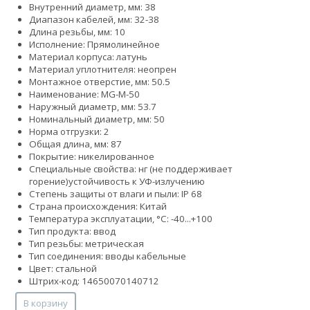
Внутренний диаметр, мм: 38
Диапазон кабелей, мм: 32-38
Длина резьбы, мм: 10
Исполнение: Прямолинейное
Материал корпуса: латунь
Материал уплотнителя: неопрен
Монтажное отверстие, мм: 50.5
Наименование: MG-M-50
Наружный диаметр, мм: 53.7
Номинальный диаметр, мм: 50
Норма отгрузки: 2
Общая длина, мм: 87
Покрытие: никелированное
Специальные свойства:
нг (не поддерживает
горение)
устойчивость к УФ-излучению
Степень защиты от влаги и пыли: IP 68
Страна происхождения: Китай
Температура эксплуатации, °С: -40...+100
Тип продукта: ввод
Тип резьбы: метрическая
Тип соединения: вводы кабельные
Цвет: стальной
Штрих-код: 14650070140712
В корзину