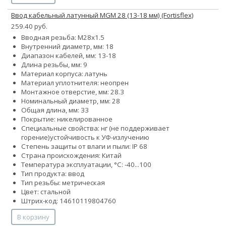
Ввод кабельный латунный МGM 28 (13-18 мм) (Fortisflex)
259.40 руб.
Вводная резьба: M28x1.5
Внутренний диаметр, мм: 18
Диапазон кабелей, мм: 13-18
Длина резьбы, мм: 9
Материал корпуса: латунь
Материал уплотнителя: неопрен
Монтажное отверстие, мм: 28.3
Номинальный диаметр, мм: 28
Общая длина, мм: 33
Покрытие: никелированное
Специальные свойства:
нг (не поддерживает
горение)
устойчивость к УФ-излучению
Степень защиты от влаги и пыли: IP 68
Страна происхождения: Китай
Температура эксплуатации, °С: -40...100
Тип продукта: ввод
Тип резьбы: метрическая
Цвет: стальной
Штрих-код: 14610119804760
В корзину