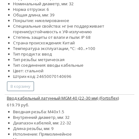
Номинальный диаметр, мм: 32
Норма отгрузки: 6
Общая длина, мм: 39
Покрытие: никелированное
Специальные свойства:
нг (не поддерживает
горение)
устойчивость к УФ-излучению
Степень защиты от влаги и пыли: IP 68
Страна происхождения: Китай
Температура эксплуатации, °С: -40...+100
Тип продукта: ввод
Тип резьбы: метрическая
Тип соединения: вводы кабельные
Цвет: стальной
Штрих-код: 24650070140696
В корзину
Ввод кабельный латунный MGM 40 (22-30 мм) (Fortisflex)
619.79 руб.
Вводная резьба: M40x1.5
Внутренний диаметр, мм: 32
Диапазон кабелей, мм: 22-32
Длина резьбы, мм: 9
Исполнение: Прямолинейное