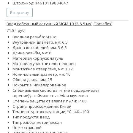
Штрих-код: 14610119804647
В корзину
Ввод кабельный латунный МGM 10 (3-6.5 мм) (Fortisflex)
71.84 руб.
Вводная резьба: M10x1
Внутренний диаметр, мм: 6.5
Диапазон кабелей, мм: 3-6.5
Длина резьбы, мм: 6
Материал корпуса: латунь
Материал уплотнителя: неопрен
Монтажное отверстие, мм: 10.2
Номинальный диаметр, мм: 10
Общая длина, мм: 25
Покрытие: никелированное
Специальные свойства:
нг (не поддерживает
горение)
устойчивость к УФ-излучению
Степень защиты от влаги и пыли: IP 68
Страна происхождения: Китай
Температура эксплуатации, °С: -40...100
Тип продукта: ввод
Тип резьбы: метрическая
Цвет: стальной