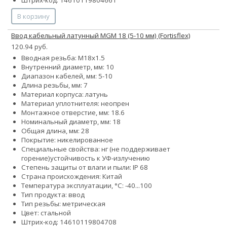
Штрих-код: 14610119804661
В корзину
Ввод кабельный латунный МGM 18 (5-10 мм) (Fortisflex)
120.94 руб.
Вводная резьба: M18x1.5
Внутренний диаметр, мм: 10
Диапазон кабелей, мм: 5-10
Длина резьбы, мм: 7
Материал корпуса: латунь
Материал уплотнителя: неопрен
Монтажное отверстие, мм: 18.6
Номинальный диаметр, мм: 18
Общая длина, мм: 28
Покрытие: никелированное
Специальные свойства:
нг (не поддерживает
горение)
устойчивость к УФ-излучению
Степень защиты от влаги и пыли: IP 68
Страна происхождения: Китай
Температура эксплуатации, °С: -40...100
Тип продукта: ввод
Тип резьбы: метрическая
Цвет: стальной
Штрих-код: 14610119804708