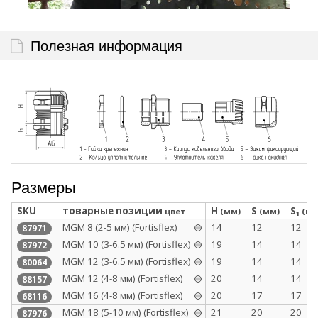
Полезная информация
Размеры
SKU
товарные позиции
H
S
S₁
цвет
(мм)
(мм)
(мм
МGM 8 (2-5 мм) (Fortisflex)
14
12
12
87971
МGM 10 (3-6.5 мм) (Fortisflex)
19
14
14
87972
MGM 12 (3-6.5 мм) (Fortisflex)
19
14
14
80064
МGM 12 (4-8 мм) (Fortisflex)
20
14
14
88157
MGM 16 (4-8 мм) (Fortisflex)
20
17
17
68116
МGM 18 (5-10 мм) (Fortisflex)
21
20
20
87976