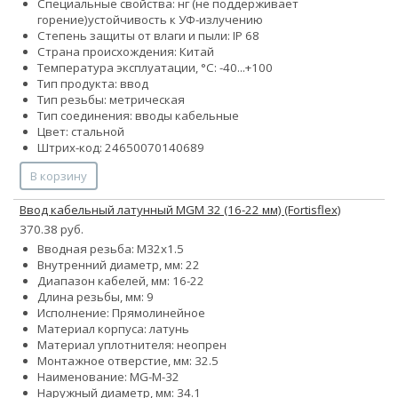
Специальные свойства:
нг (не поддерживает
горение)
устойчивость к УФ-излучению
Степень защиты от влаги и пыли: IP 68
Страна происхождения: Китай
Температура эксплуатации, °С: -40...+100
Тип продукта: ввод
Тип резьбы: метрическая
Тип соединения: вводы кабельные
Цвет: стальной
Штрих-код: 24650070140689
В корзину
Ввод кабельный латунный MGM 32 (16-22 мм) (Fortisflex)
370.38 руб.
Вводная резьба: M32x1.5
Внутренний диаметр, мм: 22
Диапазон кабелей, мм: 16-22
Длина резьбы, мм: 9
Исполнение: Прямолинейное
Материал корпуса: латунь
Материал уплотнителя: неопрен
Монтажное отверстие, мм: 32.5
Наименование: MG-M-32
Наружный диаметр, мм: 34.1