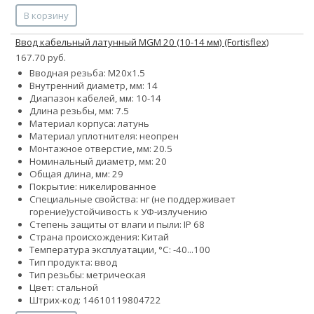
В корзину
Ввод кабельный латунный МGM 20 (10-14 мм) (Fortisflex)
167.70 руб.
Вводная резьба: M20x1.5
Внутренний диаметр, мм: 14
Диапазон кабелей, мм: 10-14
Длина резьбы, мм: 7.5
Материал корпуса: латунь
Материал уплотнителя: неопрен
Монтажное отверстие, мм: 20.5
Номинальный диаметр, мм: 20
Общая длина, мм: 29
Покрытие: никелированное
Специальные свойства:
нг (не поддерживает
горение)
устойчивость к УФ-излучению
Степень защиты от влаги и пыли: IP 68
Страна происхождения: Китай
Температура эксплуатации, °С: -40...100
Тип продукта: ввод
Тип резьбы: метрическая
Цвет: стальной
Штрих-код: 14610119804722