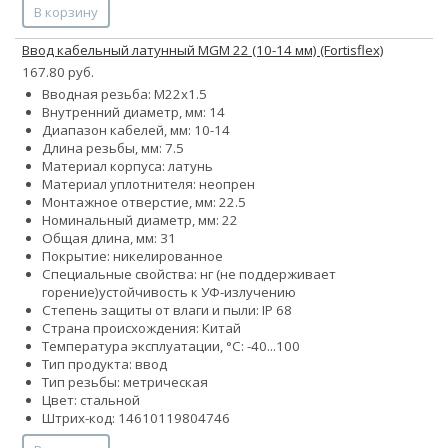
В корзину
Ввод кабельный латунный МGM 22 (10-14 мм) (Fortisflex)
167.80 руб.
Вводная резьба: M22x1.5
Внутренний диаметр, мм: 14
Диапазон кабелей, мм: 10-14
Длина резьбы, мм: 7.5
Материал корпуса: латунь
Материал уплотнителя: неопрен
Монтажное отверстие, мм: 22.5
Номинальный диаметр, мм: 22
Общая длина, мм: 31
Покрытие: никелированное
Специальные свойства:
нг (не поддерживает
горение)
устойчивость к УФ-излучению
Степень защиты от влаги и пыли: IP 68
Страна происхождения: Китай
Температура эксплуатации, °С: -40...100
Тип продукта: ввод
Тип резьбы: метрическая
Цвет: стальной
Штрих-код: 14610119804746