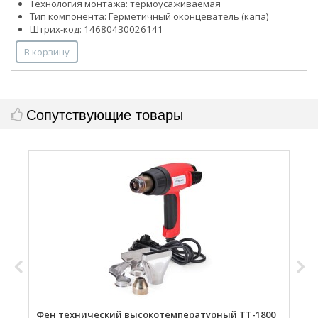
Технология монтажа: термоусаживаемая
Тип компонента: Герметичный оконцеватель (капа)
Штрих-код: 14680430026141
В корзину
Сопутствующие товары
Фен технический высокотемпературный ТТ-1800
Г