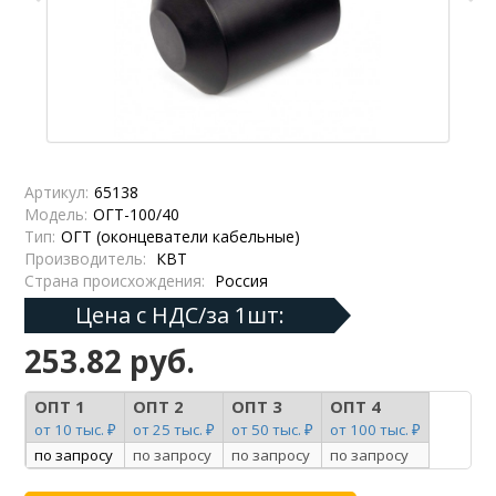
Артикул:
65138
Модель:
ОГТ-100/40
Тип:
ОГТ (оконцеватели кабельные)
Производитель:
КВТ
Страна происхождения:
Россия
Цена с НДС/за 1шт:
253.82 руб.
ОПТ 1
ОПТ 2
ОПТ 3
ОПТ 4
от 10 тыс. ₽
от 25 тыс. ₽
от 50 тыс. ₽
от 100 тыс. ₽
по запросу
по запросу
по запросу
по запросу