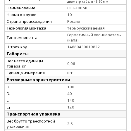
диаметр кабеля 48-90 мм
Наименование
ОГТ-100/40
Норма отгрузки
10
Страна происхождения
Россия
Технология монтажа
термоусаживаемая
Герметичный оконцеватель
Тип компонента
(капа)
Штрих-код
14680430019822
Габариты
Вес нетто единицы
0,06
товара, кг
Единица измерения
шт
Размерные характеристики
D
100
D₁
40
L
140
L₁
120
Транспортная упаковка
Вес брутто транспортной
2.5
упаковки, кг