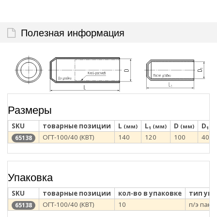
Полезная информация
Размеры
SKU
товарные позиции
L
L₁
D
D₁
(мм)
(мм)
(мм)
(м
ОГТ-100/40 (КВТ)
140
120
100
40
65138
Упаковка
SKU
товарные позиции
кол-во в упаковке
тип уп
ОГТ-100/40 (КВТ)
10
п/э паке
65138