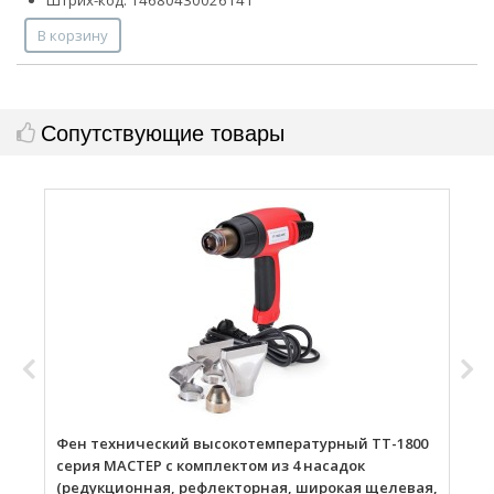
Штрих-код: 14680430026141
В корзину
Сопутствующие товары
Фен технический высокотемпературный ТТ-1800
Г
серия МАСТЕР с комплектом из 4 насадок
(редукционная, рефлекторная, широкая щелевая,