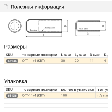
Полезная информация
Размеры
SKU
товарные позиции
L
L₁
D
D₁
(мм)
(мм)
(мм)
(м
ОГТ-11/4 (КВТ)
30
20
11
4
65136
Упаковка
SKU
товарные позиции
кол-во в упаковке
тип уп
ОГТ-11/4 (КВТ)
100
п/э паке
65136