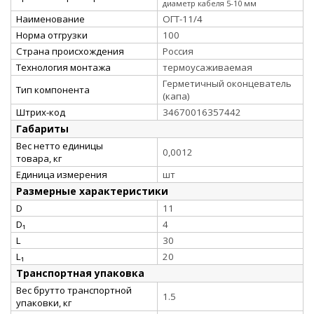
диаметр кабеля 5-10 мм
Наименование
ОГТ-11/4
Норма отгрузки
100
Страна происхождения
Россия
Технология монтажа
термоусаживаемая
Герметичный оконцеватель
Тип компонента
(капа)
Штрих-код
34670016357442
Габариты
Вес нетто единицы
0,0012
товара, кг
Единица измерения
шт
Размерные характеристики
D
11
D₁
4
L
30
L₁
20
Транспортная упаковка
Вес брутто транспортной
1.5
упаковки, кг