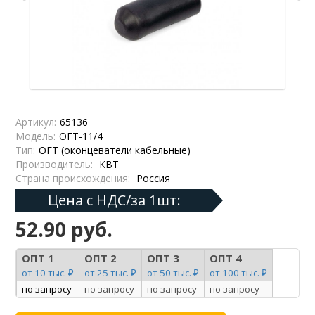
Артикул:
65136
Модель:
ОГТ-11/4
Тип:
ОГТ (оконцеватели кабельные)
Производитель:
КВТ
Страна происхождения:
Россия
Цена с НДС/за 1шт:
52.90 руб.
ОПТ 1
ОПТ 2
ОПТ 3
ОПТ 4
от 10 тыс. ₽
от 25 тыс. ₽
от 50 тыс. ₽
от 100 тыс. ₽
по запросу
по запросу
по запросу
по запросу