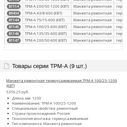
ТРМ-А 200/50-1200 (КВТ)
Манжета ремонтная
терм
81114
ТРМ-А 43/8-600 (КВТ)
Манжета ремонтная
терм
89434
ТРМ-А 75/15-600 (КВТ)
Манжета ремонтная
терм
81144
ТРМ-А 100/25-600 (КВТ)
Манжета ремонтная
терм
81145
ТРМ-А 135/35-600 (КВТ)
Манжета ремонтная
терм
81146
ТРМ-А 200/50-600 (КВТ)
Манжета ремонтная
терм
81147
Товары серии ТРМ-А (9 шт.)
Манжета ремонтная термоусаживаемая ТРМ-А 100/25-1200
(КВТ)
5356.25 руб.
Длина, мм: 1200
Наименование: ТРМ-А 100/25-1200
Специальные свойства: ремонтный
Страна происхождения: Россия
Технология монтажа: термоусаживаемая
Тип компонента: Манжета ремонтная