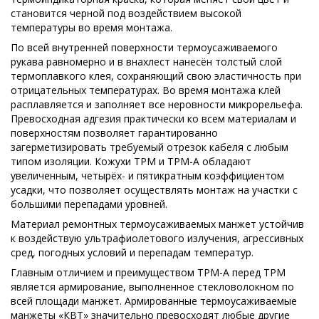
становится черной под воздействием высокой
температуры во время монтажа.
По всей внутренней поверхности термоусаживаемого
рукава равномерно и в внахлест нанесён толстый слой
термоплавкого клея, сохраняющий свою эластичность при
отрицательных температурах. Во время монтажа клей
расплавляется и заполняет все неровности микрорельефа.
Превосходная адгезия практически ко всем материалам и
поверхностям позволяет гарантированно
загерметизировать требуемый отрезок кабеля с любым
типом изоляции. Кожухи ТРМ и ТРМ-А обладают
увеличенным, четырёх- и пятикратным коэффициентом
усадки, что позволяет осуществлять монтаж на участки с
большими перепадами уровней.
Материал ремонтных термоусаживаемых манжет устойчив
к воздействую ультрафиолетового излучения, агрессивных
сред, погодных условий и перепадам температур.
Главным отличием и преимуществом ТРМ-А перед ТРМ
является армирование, выполненное стекловолокном по
всей площади манжет. Армированные термоусаживаемые
манжеты «КВТ» значительно превосходят любые другие