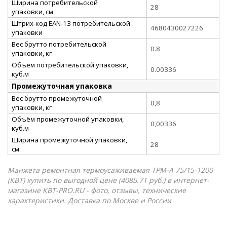
Ширина потребительской
28
упаковки, см
Штрих-код EAN-13 потребительской
4680430027226
упаковки
Вес брутто потребительской
0.8
упаковки, кг
Объём потребительской упаковки,
0.00336
куб.м
Промежуточная упаковка
Вес брутто промежуточной
0,8
упаковки, кг
Объём промежуточной упаковки,
0,00336
куб.м
Ширина промежуточной упаковки,
28
см
Манжета ремонтная термоусаживаемая ТРМ-А 75/15-1200
(КВТ) купить по выгодной цене (4085.71 руб.) в интернет-
магазине КВТ-PRO.RU - фото, отзывы, технические
характеристики. Доставка по Москве и России