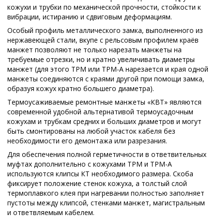
кожухи и трубки по механической прочности, стойкости к
вибрации, истиранию и сдвиговым деформациям.
Особый профиль металлического замка, выполненного из
нержавеющей стали, вкупе с рельсовым профилем краёв
манжет позволяют не только нарезать манжеты на
требуемые отрезки, но и кратно увеличивать диаметры
манжет (для этого ТРМ или ТРМ-А нарезается и края одной
манжеты соединяются с краями другой при помощи замка,
образуя кожух кратно большего диаметра).
Термоусаживаемые ремонтные манжеты «КВТ» являются
современной удобной альтернативой термоусадочным
кожухам и трубкам средних и больших диаметров и могут
быть смонтированы на любой участок кабеля без
необходимости его демонтажа или разрезания.
Для обеспечения полной герметичности в ответвительных
муфтах дополнительно с кожухами ТРМ и ТРМ-А
используются клипсы КТ необходимого размера. Скоба
фиксирует положение стенок кожуха, а толстый слой
термоплавкого клея при нагревании полностью заполняет
пустоты между клипсой, стенками манжет, магистральным
и ответвляемым кабелем.