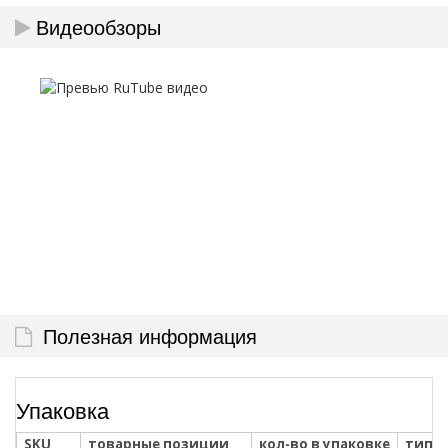
Видеообзоры
Полезная информация
Упаковка
SKU
товарные позиции
кол-во в упаковке
тип у