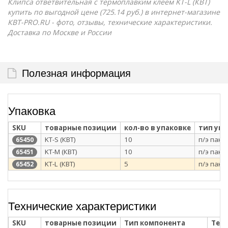
Клипса ответвительная с термоплавким клеем KT-L (КВТ)
купить по выгодной цене (725.14 руб.) в интернет-магазине
КВТ-PRO.RU - фото, отзывы, технические характеристики.
Доставка по Москве и России
Полезная информация
Упаковка
SKU
товарные позиции
кол-во в упаковке
тип уп
KT-S (КВТ)
10
п/э паке
65450
KT-M (КВТ)
10
п/э паке
65451
KT-L (КВТ)
5
п/э паке
65452
Технические характеристики
SKU
товарные позиции
Тип компонента
Тех