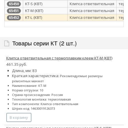
KT-S (КВТ)
Клипса ответвительная
терм
65450
KT-M (КВТ)
Клипса ответвительная
терм
65451
KT-L (КВТ)
Клипса ответвительная
терм
65452
Товары серии КТ (2 шт.)
Клипса ответвительная с термоплавким клеем KT-M (КВТ)
461.35 руб.
Длина, мм: 83
Краткая характеристика:
Рекомендуемые размеры
ремонтных манжет
Наименование: КТ-М
Норма отгрузки: 10
Страна происхождения: Россия
Технология монтажа: термоплавкая
Тип компонента: Клипса ответвительная
Штрих-код: 14630019126373
В корзину