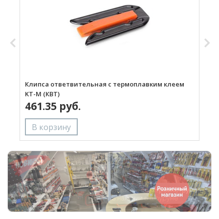
Клипса ответвительная с термоплавким клеем
К
KT-M (КВТ)
K
461.35 руб.