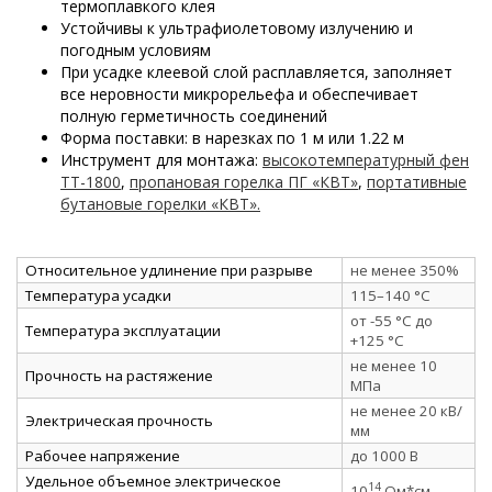
термоплавкого клея
Устойчивы к ультрафиолетовому излучению и
погодным условиям
При усадке клеевой слой расплавляется, заполняет
все неровности микрорельефа и обеспечивает
полную герметичность соединений
Форма поставки: в нарезках по 1 м или 1.22 м
Инструмент для монтажа:
высокотемпературный фен
ТТ-1800
,
пропановая горелка ПГ «КВТ»
,
портативные
бутановые горелки «КВТ».
Относительное удлинение при разрыве
не менее 350%
Температура усадки
115–140 °C
от -55 °C до
Температура эксплуатации
+125 °C
не менее 10
Прочность на растяжение
МПа
не менее 20 кВ/
Электрическая прочность
мм
Рабочее напряжение
до 1000 В
Удельное объемное электрическое
14
10
Ом*см