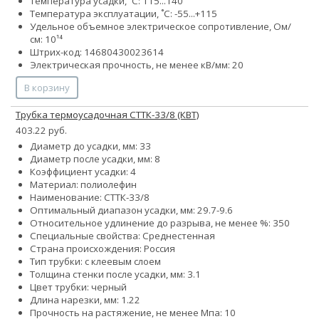
Температура усадки, ˚С: 115...140
Температура эксплуатации, ˚С: -55...+115
Удельное объемное электрическое сопротивление, Ом/
см: 10¹⁴
Штрих-код: 14680430023614
Электрическая прочность, не менее кВ/мм: 20
В корзину
Трубка термоусадочная СТТК-33/8 (КВТ)
403.22 руб.
Диаметр до усадки, мм: 33
Диаметр после усадки, мм: 8
Коэффициент усадки: 4
Материал: полиолефин
Наименование: СТТК-33/8
Оптимальный диапазон усадки, мм: 29.7-9.6
Относительное удлинение до разрыва, не менее %: 350
Специальные свойства: Среднестенная
Страна происхождения: Россия
Тип трубки: с клеевым слоем
Толщина стенки после усадки, мм: 3.1
Цвет трубки: черный
Длина нарезки, мм: 1.22
Прочность на растяжение, не менее Мпа: 10