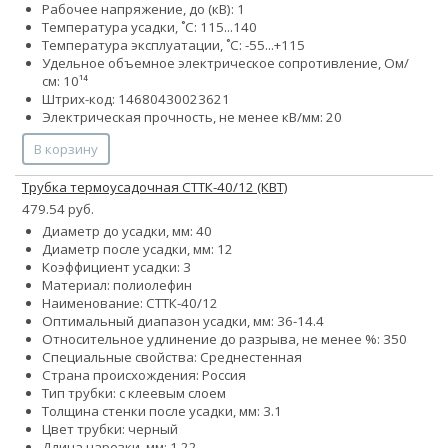
Рабочее напряжение, до (кВ): 1
Температура усадки, ˚С: 115...140
Температура эксплуатации, ˚С: -55...+115
Удельное объемное электрическое сопротивление, Ом/
см: 10¹⁴
Штрих-код: 14680430023621
Электрическая прочность, не менее кВ/мм: 20
В корзину
Трубка термоусадочная СТТК-40/12 (КВТ)
479.54 руб.
Диаметр до усадки, мм: 40
Диаметр после усадки, мм: 12
Коэффициент усадки: 3
Материал: полиолефин
Наименование: СТТК-40/12
Оптимальный диапазон усадки, мм: 36-14.4
Относительное удлинение до разрыва, не менее %: 350
Специальные свойства: Среднестенная
Страна происхождения: Россия
Тип трубки: с клеевым слоем
Толщина стенки после усадки, мм: 3.1
Цвет трубки: черный
Длина нарезки, мм: 1.22