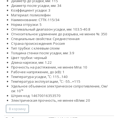
Диаметр до усадки, мм: 115
Диаметр после усадки, мм: 34
Коэффициент усадки: 3
Материал: полиолефин
Наименование: СТТК-115/34
Норма отгрузки: 5
Оптимальный диапазон усадки, мм: 103.5-40.8
Относительное удлинение до разрыва, не менее %: 350
Специальные свойства: Среднестенная
Страна происхождения: Россия
Тип трубки: с клеевым слоем
Толщина стенки после усадки, мм: 3.9
Цвет трубки: черный
Длина нарезки, мм: 1.22
Прочность на растяжение, не менее Мпа: 10
Рабочее напряжение, до (кВ): 1
Температура усадки, ˚С: 115...140
Температура эксплуатации, ˚С: -55...+115
Удельное объемное электрическое сопротивление, Ом/
см: 10¹⁴
Штрих-код: 14670016353570
Электрическая прочность, не менее кВ/мм: 20
В корзину