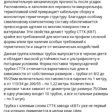
дополнительную механическую прочность после усадки.
Расплавляясь и заполняя все неровности микрорельефа,
термоплавкий клей превращает кабельную сборку в
монолитную герметичную структуру. Благодаря особому
сэвиленовому композитному составу обеспечивается
превосходная адгезия ко многим поверхностям и
материалам. Эти свойства делают трубку СТТК (КВТ)
крайне востребованной для монтажа на профили сложной
формы и/или при наличии особых требований к
герметичности и защите от механических воздействий.
Данная группа клеевых трубок выпускается в черном цвете
и обладает высокой устойчивостью к ультрафиолету и
погодным условиям. Форма поставки термоусадочной
трубки СТТК отличается вариативностью длин в
зависимости от собственных размеров – трубки от 8/2 до
95/25мм включительно поставляются в нарезке по 1 метру,
а от 115/34 до 200/55 – по 1,22 метра. Количество в
упаковке также зависит от диаметров (до размера 75/20мм
в одну упаковку входит 10 трубок, а все остальные размеры
– по 5 штук).
Трубка с клеевым слоем СТТК завода «КВТ» уже не первый
год успешно применяется в целом ряде сфер