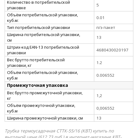
Количество в потребительской
5
упаковке
Объём потребительской упаковки,
0.01
куб.м:
Тип потребительской упаковки
п/э пакет
Ширина потребительской упаковки,
13
см
Штрих-код EAN-13 потребительской
4680430020197
упаковки
Вес брутто потребительской
1.2
упаковки, кг
Объём потребительской упаковки,
0.006552
куб.м
Промежуточная упаковка
Вес брутто промежуточной упаковки,
1,2
кг
Объём промежуточной упаковки,
0,006552
куб.м
Ширина промежуточной упаковки, см
13
Трубка термоусадочная СТТК-55/16 (КВТ) купить по
выгодной цене (612.73 руб.) в интернет-магазине КВТ-