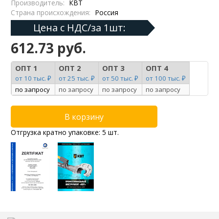
Производитель:
КВТ
Страна происхождения:
Россия
Цена с НДС/за 1шт:
612.73 руб.
ОПТ 1
ОПТ 2
ОПТ 3
ОПТ 4
от 10 тыс. ₽
от 25 тыс. ₽
от 50 тыс. ₽
от 100 тыс. ₽
по запросу
по запросу
по запросу
по запросу
Отгрузка кратно упаковке: 5 шт.