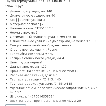
Трубка термоусадочная СТТК-140/40 (КВТ)
1964.39 руб.
Диаметр до усадки, мм: 140
Диаметр после усадки, мм: 40
Коэффициент усадки: 3
Материал: полиолефин
Наименование: СТТК-140/40
Норма отгрузки: 5
Оптимальный диапазон усадки, мм: 126-48
Относительное удлинение до разрыва, не менее %: 350
Специальные свойства: Среднестенная
Страна происхождения: Россия
Тип трубки: с клеевым слоем
Толщина стенки после усадки, мм: 4
Цвет трубки: черный
Длина нарезки, мм: 1.22
Прочность на растяжение, не менее Мпа: 10
Рабочее напряжение, до (кВ): 1
Температура усадки, ˚С: 115...140
Температура эксплуатации, ˚С: -55...+115
Удельное объемное электрическое сопротивление, Ом/
см: 10¹⁴
Штрих-код: 14670016353594
Электрическая прочность, не менее кВ/мм: 20