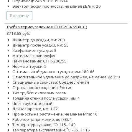
Штрих-код: 24670016353614
Электрическая прочность, не менее кВ/мм: 20
В корзину
Трубка термоусадочная СТТК-200/55 (КВТ)
3713.68 руб.
Диаметр до усадки, мм: 200
Диаметр после усадки, мм: 55
Коэффициент усадки: 3
Материал: полиолефин
Наименование: СТТК-200/55
Норма отгрузки: 5
Оптимальный диапазон усадки, мм: 180-66
Относительное удлинение до разрыва, не менее %: 350
Специальные свойства: Среднестенная
Страна происхождения: Россия
Тип трубки: с клеевым слоем
Толщина стенки после усадки, мм: 4
Цвет трубки: черный
Длина нарезки, мм: 1.22
Прочность на растяжение, не менее Мпа: 10
Рабочее напряжение, до (кВ): 1
Температура усадки, ˚С: 115...140
Температура эксплуатации, ˚С: -55...+115