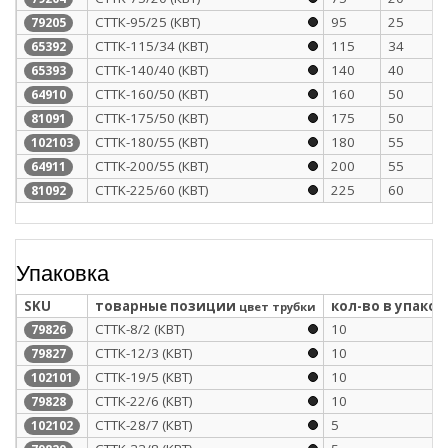
СТТК-95/25 (КВТ)
95
25
79205
СТТК-115/34 (КВТ)
115
34
65392
СТТК-140/40 (КВТ)
140
40
65393
СТТК-160/50 (КВТ)
160
50
64910
CTTK-175/50 (КВТ)
175
50
81091
СТТК-180/55 (КВТ)
180
55
102103
СТТК-200/55 (КВТ)
200
55
64911
CTTK-225/60 (КВТ)
225
60
81092
Упаковка
SKU
товарные позиции
кол-во в упаков
цвет трубки
СТТК-8/2 (КВТ)
10
79826
СТТК-12/3 (КВТ)
10
79827
СТТК-19/5 (КВТ)
10
102101
СТТК-22/6 (КВТ)
10
79828
СТТК-28/7 (КВТ)
5
102102