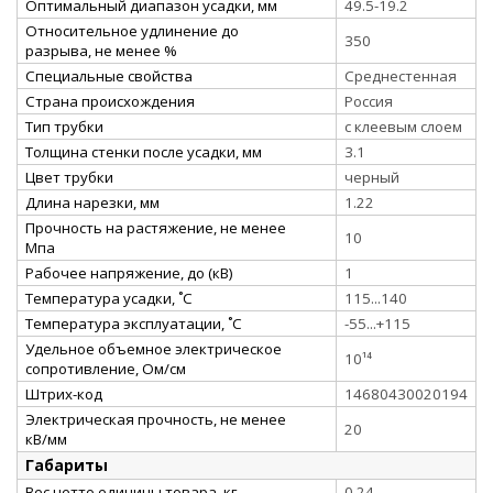
Оптимальный диапазон усадки, мм
49.5-19.2
Относительное удлинение до
350
разрыва, не менее %
Специальные свойства
Среднестенная
Страна происхождения
Россия
Тип трубки
с клеевым слоем
Толщина стенки после усадки, мм
3.1
Цвет трубки
черный
Длина нарезки, мм
1.22
Прочность на растяжение, не менее
10
Мпа
Рабочее напряжение, до (кВ)
1
Температура усадки, ˚С
115...140
Температура эксплуатации, ˚С
-55...+115
Удельное объемное электрическое
10¹⁴
сопротивление, Ом/см
Штрих-код
14680430020194
Электрическая прочность, не менее
20
кВ/мм
Габариты
Вес нетто единицы товара, кг
0,24