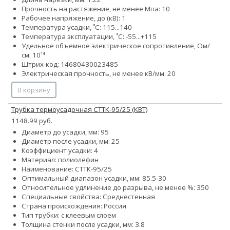
Прочность на растяжение, не менее Мпа: 10
Рабочее напряжение, до (кВ): 1
Температура усадки, ˚С: 115...140
Температура эксплуатации, ˚С: -55...+115
Удельное объемное электрическое сопротивление, Ом/
см: 10¹⁴
Штрих-код: 14680430023485
Электрическая прочность, не менее кВ/мм: 20
В корзину
Трубка термоусадочная СТТК-95/25 (КВТ)
1148.99 руб.
Диаметр до усадки, мм: 95
Диаметр после усадки, мм: 25
Коэффициент усадки: 4
Материал: полиолефин
Наименование: СТТК-95/25
Оптимальный диапазон усадки, мм: 85.5-30
Относительное удлинение до разрыва, не менее %: 350
Специальные свойства: Среднестенная
Страна происхождения: Россия
Тип трубки: с клеевым слоем
Толщина стенки после усадки, мм: 3.8