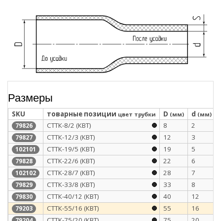
Размеры
SKU
товарные позиции
D
d
цвет трубки
(мм)
(мм)
СТТК-8/2 (КВТ)
8
2
79826
СТТК-12/3 (КВТ)
12
3
79827
СТТК-19/5 (КВТ)
19
5
102101
СТТК-22/6 (КВТ)
22
6
79828
СТТК-28/7 (КВТ)
28
7
102102
СТТК-33/8 (КВТ)
33
8
79829
СТТК-40/12 (КВТ)
40
12
79830
СТТК-55/16 (КВТ)
55
16
79203
CTTK-75/20 (КВТ)
75
20
79204