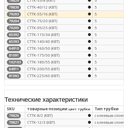
СТТК-33/8 (КВТ)
5
79829
СТТК-40/12 (КВТ)
5
79830
СТТК-55/16 (КВТ)
5
79203
CTTK-75/20 (КВТ)
5
79204
СТТК-95/25 (КВТ)
5
79205
СТТК-115/34 (КВТ)
5
65392
СТТК-140/40 (КВТ)
5
65393
СТТК-160/50 (КВТ)
5
64910
CTTK-175/50 (КВТ)
5
81091
СТТК-180/55 (КВТ)
5
102103
СТТК-200/55 (КВТ)
5
64911
CTTK-225/60 (КВТ)
5
81092
Технические характеристики
SKU
товарные позиции
Тип трубки
цвет трубки
СТТК-8/2 (КВТ)
с клеевым слоем
79826
СТТК-12/3 (КВТ)
с клеевым слоем
79827