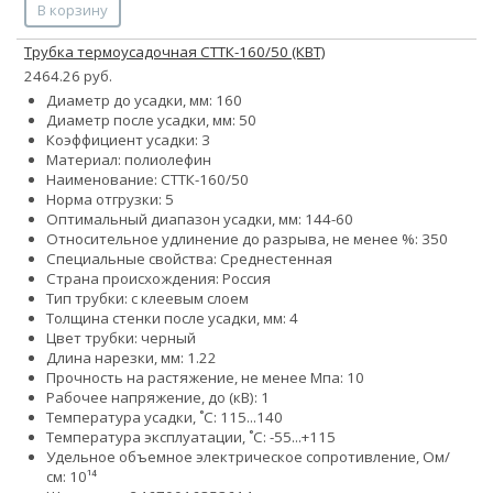
В корзину
Трубка термоусадочная СТТК-160/50 (КВТ)
2464.26 руб.
Диаметр до усадки, мм: 160
Диаметр после усадки, мм: 50
Коэффициент усадки: 3
Материал: полиолефин
Наименование: СТТК-160/50
Норма отгрузки: 5
Оптимальный диапазон усадки, мм: 144-60
Относительное удлинение до разрыва, не менее %: 350
Специальные свойства: Среднестенная
Страна происхождения: Россия
Тип трубки: с клеевым слоем
Толщина стенки после усадки, мм: 4
Цвет трубки: черный
Длина нарезки, мм: 1.22
Прочность на растяжение, не менее Мпа: 10
Рабочее напряжение, до (кВ): 1
Температура усадки, ˚С: 115...140
Температура эксплуатации, ˚С: -55...+115
Удельное объемное электрическое сопротивление, Ом/
см: 10¹⁴