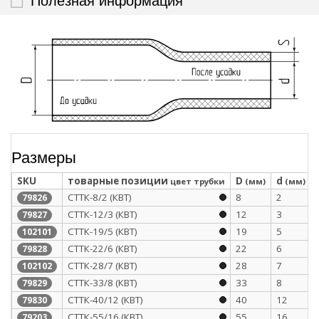
Размеры
SKU
товарные позиции
D
d
цвет трубки
(мм)
(мм)
СТТК-8/2 (КВТ)
8
2
79826
СТТК-12/3 (КВТ)
12
3
79827
СТТК-19/5 (КВТ)
19
5
102101
СТТК-22/6 (КВТ)
22
6
79828
СТТК-28/7 (КВТ)
28
7
102102
СТТК-33/8 (КВТ)
33
8
79829
СТТК-40/12 (КВТ)
40
12
79830
СТТК-55/16 (КВТ)
55
16
79203