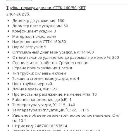
Трубка термоусадочная СТТК-160/50 (КВТ)
2464.26 руб.
Диаметр до усадки, мм: 160
Диаметр после усадки, мм: 50
Коэффициент усадки: 3
Материал: полиолефин
Наименование: СТТК-160/50
Норма отгрузки: 5
Оптимальный диапазон усадки, мм: 144-60
Относительное удлинение до разрыва, не менее %: 350
Специальные свойства: Среднестенная
Страна происхождения: Россия
Тип трубки: с клеевым слоем
Толщина стенки после усадки, мм: 4
Цвет трубки: черный
Длина нарезки, мм: 1.22
Прочность на растяжение, не менее Мпа: 10
Рабочее напряжение, до (кВ): 1
Температура усадки, ˚С: 115...140
Температура эксплуатации, ˚С: -55...+115
Удельное объемное электрическое сопротивление, Ом/
см: 10¹⁴
Штрих-код: 24670016353614
Электрическая прочность, не менее кВ/мм: 20