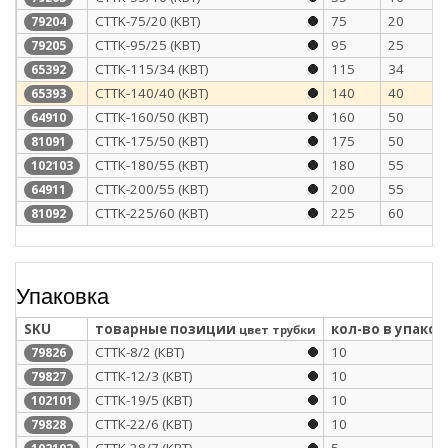
CTTK-75/20 (КВТ)
75
20
79204
СТТК-95/25 (КВТ)
95
25
79205
СТТК-115/34 (КВТ)
115
34
65392
СТТК-140/40 (КВТ)
140
40
65393
СТТК-160/50 (КВТ)
160
50
64910
CTTK-175/50 (КВТ)
175
50
81091
СТТК-180/55 (КВТ)
180
55
102103
СТТК-200/55 (КВТ)
200
55
64911
CTTK-225/60 (КВТ)
225
60
81092
Упаковка
SKU
товарные позиции
кол-во в упаков
цвет трубки
СТТК-8/2 (КВТ)
10
79826
СТТК-12/3 (КВТ)
10
79827
СТТК-19/5 (КВТ)
10
102101
СТТК-22/6 (КВТ)
10
79828
СТТК-28/7 (КВТ)
5