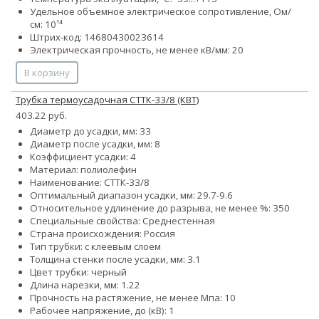
Удельное объемное электрическое сопротивление, Ом/
см: 10¹⁴
Штрих-код: 14680430023614
Электрическая прочность, не менее кВ/мм: 20
В корзину
Трубка термоусадочная СТТК-33/8 (КВТ)
403.22 руб.
Диаметр до усадки, мм: 33
Диаметр после усадки, мм: 8
Коэффициент усадки: 4
Материал: полиолефин
Наименование: СТТК-33/8
Оптимальный диапазон усадки, мм: 29.7-9.6
Относительное удлинение до разрыва, не менее %: 350
Специальные свойства: Среднестенная
Страна происхождения: Россия
Тип трубки: с клеевым слоем
Толщина стенки после усадки, мм: 3.1
Цвет трубки: черный
Длина нарезки, мм: 1.22
Прочность на растяжение, не менее Мпа: 10
Рабочее напряжение, до (кВ): 1