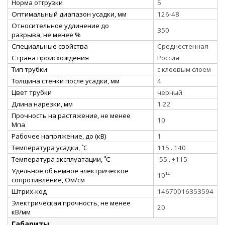
Норма отгрузки
5
Оптимальный диапазон усадки, мм
126-48
Относительное удлинение до
350
разрыва, не менее %
Специальные свойства
Среднестенная
Страна происхождения
Россия
Тип трубки
с клеевым слоем
Толщина стенки после усадки, мм
4
Цвет трубки
черный
Длина нарезки, мм
1.22
Прочность на растяжение, не менее
10
Мпа
Рабочее напряжение, до (кВ)
1
Температура усадки, ˚С
115...140
Температура эксплуатации, ˚С
-55...+115
Удельное объемное электрическое
10¹⁴
сопротивление, Ом/см
Штрих-код
14670016353594
Электрическая прочность, не менее
20
кВ/мм
Габариты