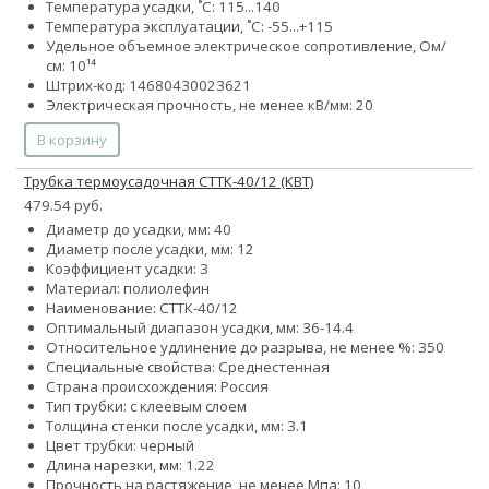
Температура усадки, ˚С: 115...140
Температура эксплуатации, ˚С: -55...+115
Удельное объемное электрическое сопротивление, Ом/
см: 10¹⁴
Штрих-код: 14680430023621
Электрическая прочность, не менее кВ/мм: 20
В корзину
Трубка термоусадочная СТТК-40/12 (КВТ)
479.54 руб.
Диаметр до усадки, мм: 40
Диаметр после усадки, мм: 12
Коэффициент усадки: 3
Материал: полиолефин
Наименование: СТТК-40/12
Оптимальный диапазон усадки, мм: 36-14.4
Относительное удлинение до разрыва, не менее %: 350
Специальные свойства: Среднестенная
Страна происхождения: Россия
Тип трубки: с клеевым слоем
Толщина стенки после усадки, мм: 3.1
Цвет трубки: черный
Длина нарезки, мм: 1.22
Прочность на растяжение, не менее Мпа: 10