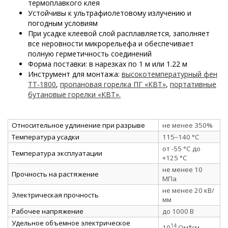
термоплавкого клея
Устойчивы к ультрафиолетовому излучению и
погодным условиям
При усадке клеевой слой расплавляется, заполняет
все неровности микрорельефа и обеспечивает
полную герметичность соединений
Форма поставки: в нарезках по 1 м или 1.22 м
Инструмент для монтажа:
высокотемпературный фен
ТТ-1800
,
пропановая горелка ПГ «КВТ»
,
портативные
бутановые горелки «КВТ».
Относительное удлинение при разрыве
не менее 350%
Температура усадки
115–140 °C
от -55 °C до
Температура эксплуатации
+125 °C
не менее 10
Прочность на растяжение
МПа
не менее 20 кВ/
Электрическая прочность
мм
Рабочее напряжение
до 1000 В
Удельное объемное электрическое
14
10
Ом*см