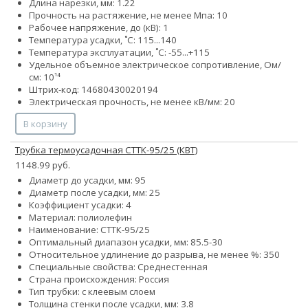
Длина нарезки, мм: 1.22
Прочность на растяжение, не менее Мпа: 10
Рабочее напряжение, до (кВ): 1
Температура усадки, ˚С: 115...140
Температура эксплуатации, ˚С: -55...+115
Удельное объемное электрическое сопротивление, Ом/
см: 10¹⁴
Штрих-код: 14680430020194
Электрическая прочность, не менее кВ/мм: 20
В корзину
Трубка термоусадочная СТТК-95/25 (КВТ)
1148.99 руб.
Диаметр до усадки, мм: 95
Диаметр после усадки, мм: 25
Коэффициент усадки: 4
Материал: полиолефин
Наименование: СТТК-95/25
Оптимальный диапазон усадки, мм: 85.5-30
Относительное удлинение до разрыва, не менее %: 350
Специальные свойства: Среднестенная
Страна происхождения: Россия
Тип трубки: с клеевым слоем
Толщина стенки после усадки, мм: 3.8