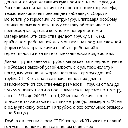
дополнительную механическую прочность после усадки.
Расплавляясь и заполняя все неровности микрорельефа,
термоплавкий клей превращает кабельную сборку в
монолитную герметичную структуру. Благодаря особому
сэвиленовому композитному составу обеспечивается
превосходная адгезия ко многим поверхностям и
материалам. Эти свойства делают трубку СТТК (КВТ)
крайне востребованной для монтажа на профили сложной
формы и/или при наличии особых требований к
герметичности и защите от механических воздействий.
Данная группа клеевых трубок выпускается в черном цвете
и обладает высокой устойчивостью к ультрафиолету и
погодным условиям. Форма поставки термоусадочной
трубки СТТК отличается вариативностью длин в
зависимости от собственных размеров – трубки от 8/2 до
95/25мм включительно поставляются в нарезке по 1 метру,
а от 115/34 до 200/55 – по 1,22 метра. Количество в
упаковке также зависит от диаметров (до размера 75/20мм
в одну упаковку входит 10 трубок, а все остальные размеры
– по 5 штук).
Трубка с клеевым слоем СТТК завода «КВТ» уже не первый
год успешно применяется в целом ряде сфер