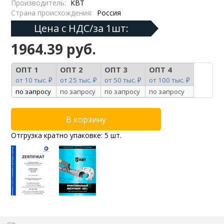
Производитель:
КВТ
Страна происхождения:
Россия
Цена с НДС/за 1шт:
1964.39 руб.
ОПТ 1
ОПТ 2
ОПТ 3
ОПТ 4
от 10 тыс. ₽
от 25 тыс. ₽
от 50 тыс. ₽
от 100 тыс. ₽
по запросу
по запросу
по запросу
по запросу
Отгрузка кратно упаковке: 5 шт.