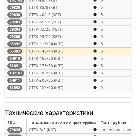
102102
СТТК-33/8 (КВТ)
5
79829
СТТК-40/12 (КВТ)
5
79830
СТТК-55/16 (КВТ)
5
79203
CTTK-75/20 (КВТ)
5
79204
СТТК-95/25 (КВТ)
5
79205
СТТК-115/34 (КВТ)
5
65392
СТТК-140/40 (КВТ)
5
65393
СТТК-160/50 (КВТ)
5
64910
CTTK-175/50 (КВТ)
5
81091
СТТК-180/55 (КВТ)
5
102103
СТТК-200/55 (КВТ)
5
64911
CTTK-225/60 (КВТ)
5
81092
Технические характеристики
SKU
товарные позиции
Тип трубки
цвет трубки
СТТК-8/2 (КВТ)
с клеевым слоем
79826