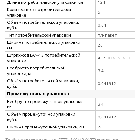
Длина потребительской упаковки, см
124
Количество в потребительской
5
упаковке
Объём потребительской упаковки,
0.04
куб.м:
Тип потребительской упаковки
п/э пакет
Ширина потребительской упаковки,
26
см
Штрих-код EAN-13 потребительской
4670016353603
упаковки
Вес брутто потребительской
3.4
упаковки, кг
Объём потребительской упаковки,
0.041912
куб.м
Промежуточная упаковка
Вес брутто промежуточной упаковки,
3,4
кг
Объём промежуточной упаковки,
0,041912
куб.м
Ширина промежуточной упаковки, см
26
Трубка термоусадочная СТТК-140/40 (КВТ) купить по