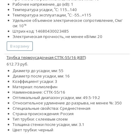
Рабочее напряжение, до (кВ): 1
Температура усадки, ˚С: 115...140
Температура эксплуатации, ˚С: -55...+115
Удельное объемное электрическое сопротивление, Ом/
см: 10¹⁴
Штрих-код: 14680430023485
Электрическая прочность, не менее кВ/мм: 20
В корзину
Трубка термоусадочная СТТК-55/16 (КВТ)
612.73 руб.
Диаметр до усадки, мм: 55
Диаметр после усадки, мм: 16
Коэффициент усадки: 3
Материал: полиолефин
Наименование: СТТК-55/16
Оптимальный диапазон усадки, мм: 49.5-19.2
Относительное удлинение до разрыва, не менее %: 350
Специальные свойства: Среднестенная
Страна происхождения: Россия
Тип трубки: с клеевым слоем
Толщина стенки после усадки, мм: 3.1
Цвет трубки: черный