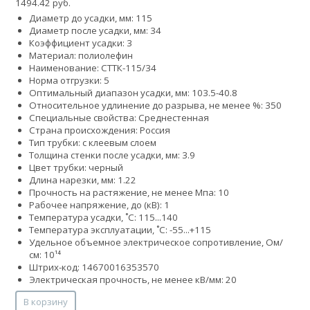
1494.42 руб.
Диаметр до усадки, мм: 115
Диаметр после усадки, мм: 34
Коэффициент усадки: 3
Материал: полиолефин
Наименование: СТТК-115/34
Норма отгрузки: 5
Оптимальный диапазон усадки, мм: 103.5-40.8
Относительное удлинение до разрыва, не менее %: 350
Специальные свойства: Среднестенная
Страна происхождения: Россия
Тип трубки: с клеевым слоем
Толщина стенки после усадки, мм: 3.9
Цвет трубки: черный
Длина нарезки, мм: 1.22
Прочность на растяжение, не менее Мпа: 10
Рабочее напряжение, до (кВ): 1
Температура усадки, ˚С: 115...140
Температура эксплуатации, ˚С: -55...+115
Удельное объемное электрическое сопротивление, Ом/
см: 10¹⁴
Штрих-код: 14670016353570
Электрическая прочность, не менее кВ/мм: 20
В корзину