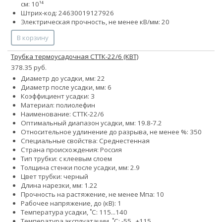
см: 10¹⁴
Штрих-код: 24630019127926
Электрическая прочность, не менее кВ/мм: 20
В корзину
Трубка термоусадочная СТТК-22/6 (КВТ)
378.35 руб.
Диаметр до усадки, мм: 22
Диаметр после усадки, мм: 6
Коэффициент усадки: 3
Материал: полиолефин
Наименование: СТТК-22/6
Оптимальный диапазон усадки, мм: 19.8-7.2
Относительное удлинение до разрыва, не менее %: 350
Специальные свойства: Среднестенная
Страна происхождения: Россия
Тип трубки: с клеевым слоем
Толщина стенки после усадки, мм: 2.9
Цвет трубки: черный
Длина нарезки, мм: 1.22
Прочность на растяжение, не менее Мпа: 10
Рабочее напряжение, до (кВ): 1
Температура усадки, ˚С: 115...140
Температура эксплуатации, ˚С: -55...+115