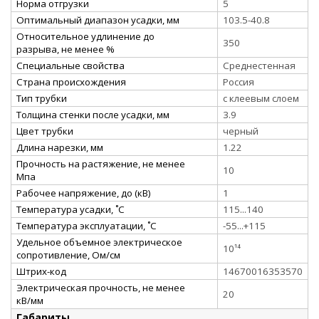
Норма отгрузки
5
Оптимальный диапазон усадки, мм
103.5-40.8
Относительное удлинение до
350
разрыва, не менее %
Специальные свойства
Среднестенная
Страна происхождения
Россия
Тип трубки
с клеевым слоем
Толщина стенки после усадки, мм
3.9
Цвет трубки
черный
Длина нарезки, мм
1.22
Прочность на растяжение, не менее
10
Мпа
Рабочее напряжение, до (кВ)
1
Температура усадки, ˚С
115...140
Температура эксплуатации, ˚С
-55...+115
Удельное объемное электрическое
10¹⁴
сопротивление, Ом/см
Штрих-код
14670016353570
Электрическая прочность, не менее
20
кВ/мм
Габариты