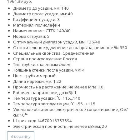
1964.39 руб.
Диаметр до усадки, мм: 140
Диаметр после усадки, мм: 40
Коэффициент усадки: 3
Материал: полиолефин
Наименование: СТТК-140/40
Норма отгрузки: 5
Оптимальный диапазон усадки, мм: 126-48
Относительное удлинение до разрыва, не менее %: 350
Специальные свойства: Среднестенная
Страна происхождения: Россия
Тип трубки: с клеевым слоем
Толщина стенки после усадки, мм: 4
Цвет трубки: черный
Длина нарезки, мм: 1.22
Прочность на растяжение, не менее Мпа: 10
Рабочее напряжение, до (кВ): 1
Температура усадки, ˚С: 115...140
Температура эксплуатации, ˚С: -55...+115
Удельное объемное электрическое сопротивление, Ом/
см: 10¹⁴
Штрих-код: 14670016353594
Электрическая прочность, не менее кВ/мм: 20
В корзину