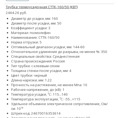
Трубка термоусадочная СТТК-160/50 (КВТ)
2464.26 руб.
Диаметр до усадки, мм: 160
Диаметр после усадки, мм: 50
Коэффициент усадки: 3
Материал: полиолефин
Наименование: СТТК-160/50
Норма отгрузки: 5
Оптимальный диапазон усадки, мм: 144-60
Относительное удлинение до разрыва, не менее %: 350
Специальные свойства: Среднестенная
Страна происхождения: Россия
Тип трубки: с клеевым слоем
Толщина стенки после усадки, мм: 4
Цвет трубки: черный
Длина нарезки, мм: 1.22
Прочность на растяжение, не менее Мпа: 10
Рабочее напряжение, до (кВ): 1
Температура усадки, ˚С: 115...140
Температура эксплуатации, ˚С: -55...+115
Удельное объемное электрическое сопротивление, Ом/
см: 10¹⁴
Штрих-код: 24670016353614
Электрическая прочность, не менее кВ/мм: 20