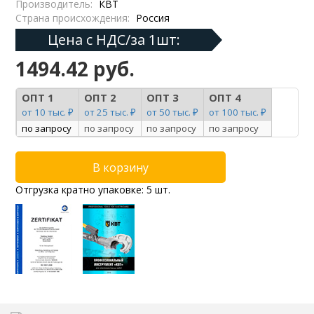
Производитель:
КВТ
Страна происхождения:
Россия
Цена с НДС/за 1шт:
1494.42 руб.
ОПТ 1
ОПТ 2
ОПТ 3
ОПТ 4
от 10 тыс. ₽
от 25 тыс. ₽
от 50 тыс. ₽
от 100 тыс. ₽
по запросу
по запросу
по запросу
по запросу
Отгрузка кратно упаковке: 5 шт.