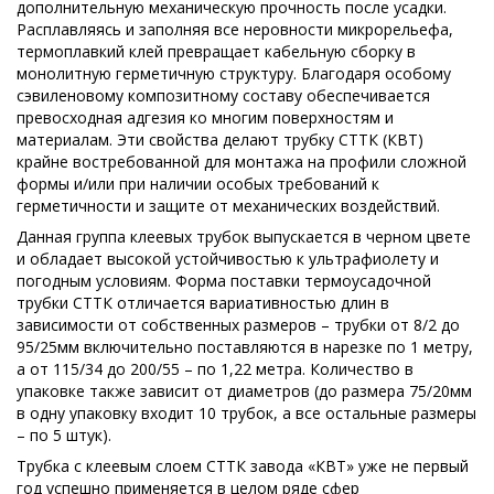
дополнительную механическую прочность после усадки.
Расплавляясь и заполняя все неровности микрорельефа,
термоплавкий клей превращает кабельную сборку в
монолитную герметичную структуру. Благодаря особому
сэвиленовому композитному составу обеспечивается
превосходная адгезия ко многим поверхностям и
материалам. Эти свойства делают трубку СТТК (КВТ)
крайне востребованной для монтажа на профили сложной
формы и/или при наличии особых требований к
герметичности и защите от механических воздействий.
Данная группа клеевых трубок выпускается в черном цвете
и обладает высокой устойчивостью к ультрафиолету и
погодным условиям. Форма поставки термоусадочной
трубки СТТК отличается вариативностью длин в
зависимости от собственных размеров – трубки от 8/2 до
95/25мм включительно поставляются в нарезке по 1 метру,
а от 115/34 до 200/55 – по 1,22 метра. Количество в
упаковке также зависит от диаметров (до размера 75/20мм
в одну упаковку входит 10 трубок, а все остальные размеры
– по 5 штук).
Трубка с клеевым слоем СТТК завода «КВТ» уже не первый
год успешно применяется в целом ряде сфер