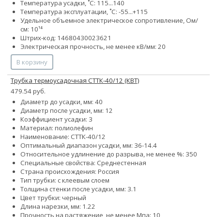
Температура усадки, ˚С: 115...140
Температура эксплуатации, ˚С: -55...+115
Удельное объемное электрическое сопротивление, Ом/
см: 10¹⁴
Штрих-код: 14680430023621
Электрическая прочность, не менее кВ/мм: 20
В корзину
Трубка термоусадочная СТТК-40/12 (КВТ)
479.54 руб.
Диаметр до усадки, мм: 40
Диаметр после усадки, мм: 12
Коэффициент усадки: 3
Материал: полиолефин
Наименование: СТТК-40/12
Оптимальный диапазон усадки, мм: 36-14.4
Относительное удлинение до разрыва, не менее %: 350
Специальные свойства: Среднестенная
Страна происхождения: Россия
Тип трубки: с клеевым слоем
Толщина стенки после усадки, мм: 3.1
Цвет трубки: черный
Длина нарезки, мм: 1.22
Прочность на растяжение, не менее Мпа: 10