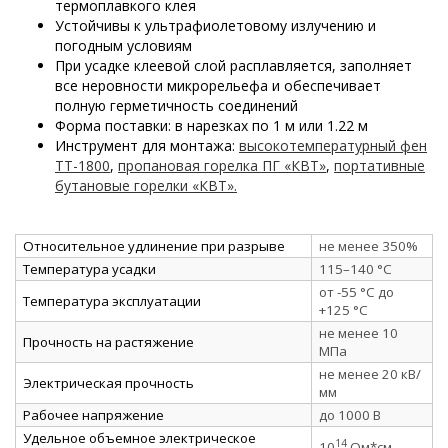
термоплавкого клея
Устойчивы к ультрафиолетовому излучению и
погодным условиям
При усадке клеевой слой расплавляется, заполняет
все неровности микрорельефа и обеспечивает
полную герметичность соединений
Форма поставки: в нарезках по 1 м или 1.22 м
Инструмент для монтажа:
высокотемпературный фен
ТТ-1800
,
пропановая горелка ПГ «КВТ»
,
портативные
бутановые горелки «КВТ».
Относительное удлинение при разрыве
не менее 350%
Температура усадки
115–140 °C
от -55 °C до
Температура эксплуатации
+125 °C
не менее 10
Прочность на растяжение
МПа
не менее 20 кВ/
Электрическая прочность
мм
Рабочее напряжение
до 1000 В
Удельное объемное электрическое
14
10
Ом*см