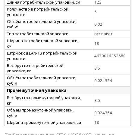
Длина потребительской упаковки, см
123
Количество в потребительской
5
упаковке
Объём потребительской упаковки,
0.02
куб.м:
Тип потребительской упаковки
п/э пакет
Ширина потребительской упаковки,
18
см
Штрих-код EAN-13 потребительской
4670016353580
упаковки
Вес брутто потребительской
3.5
упаковки, кг
Объём потребительской упаковки,
0.024354
куб.м
Промежуточная упаковка
Вес брутто промежуточной упаковки,
3,5
кг
Объём промежуточной упаковки,
0,024354
куб.м
Ширина промежуточной упаковки, см
18
Трубка термоусадочная СТТК-115/34 (КВТ) купить по