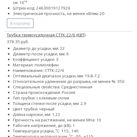
см: 10¹⁴
Штрих-код: 24630019127926
Электрическая прочность, не менее кВ/мм: 20
В корзину
Трубка термоусадочная СТТК-22/6 (КВТ)
378.35 руб.
Диаметр до усадки, мм: 22
Диаметр после усадки, мм: 6
Коэффициент усадки: 3
Материал: полиолефин
Наименование: СТТК-22/6
Оптимальный диапазон усадки, мм: 19.8-7.2
Относительное удлинение до разрыва, не менее %: 350
Специальные свойства: Среднестенная
Страна происхождения: Россия
Тип трубки: с клеевым слоем
Толщина стенки после усадки, мм: 2.9
Цвет трубки: черный
Длина нарезки, мм: 1.22
Прочность на растяжение, не менее Мпа: 10
Рабочее напряжение, до (кВ): 1
Температура усадки, ˚С: 115...140
Температура эксплуатации, ˚С: -55...+115