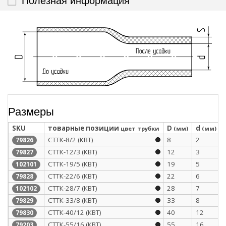
Размеры
SKU
товарные позиции
D
d
цвет трубки
(мм)
(мм)
СТТК-8/2 (КВТ)
8
2
79826
СТТК-12/3 (КВТ)
12
3
79827
СТТК-19/5 (КВТ)
19
5
102101
СТТК-22/6 (КВТ)
22
6
79828
СТТК-28/7 (КВТ)
28
7
102102
СТТК-33/8 (КВТ)
33
8
79829
СТТК-40/12 (КВТ)
40
12
79830
СТТК-55/16 (КВТ)
55
16
79203