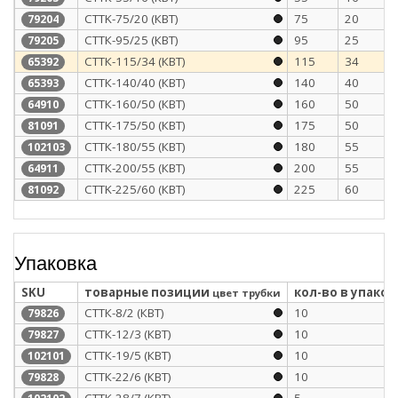
CTTK-75/20 (КВТ)
75
20
79204
СТТК-95/25 (КВТ)
95
25
79205
СТТК-115/34 (КВТ)
115
34
65392
СТТК-140/40 (КВТ)
140
40
65393
СТТК-160/50 (КВТ)
160
50
64910
CTTK-175/50 (КВТ)
175
50
81091
СТТК-180/55 (КВТ)
180
55
102103
СТТК-200/55 (КВТ)
200
55
64911
CTTK-225/60 (КВТ)
225
60
81092
Упаковка
SKU
товарные позиции
кол-во в упаков
цвет трубки
СТТК-8/2 (КВТ)
10
79826
СТТК-12/3 (КВТ)
10
79827
СТТК-19/5 (КВТ)
10
102101
СТТК-22/6 (КВТ)
10
79828
СТТК-28/7 (КВТ)
5