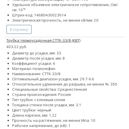
Удельное объемное электрическое сопротивление, Ом/
см: 10¹⁴
Штрих-код: 14680430023614
Электрическая прочность, не менее кВ/мм: 20
В корзину
Трубка термоусадочная СТТК-33/8 (КВТ)
403.22 руб.
Диаметр до усадки, мм: 33
Диаметр после усадки, мм: 8
Коэффициент усадки: 4
Материал: полиолефин
Наименование: СТТК-33/8
Оптимальный диапазон усадки, мм: 29.7-9.6
Относительное удлинение до разрыва, не менее %: 350
Специальные свойства: Среднестенная
Страна происхождения: Россия
Тип трубки: с клеевым слоем
Толщина стенки после усадки, мм: 3.1
Цвет трубки: черный
Длина нарезки, мм: 1.22
Прочность на растяжение, не менее Мпа: 10
Рабочее напряжение, до (кВ): 1