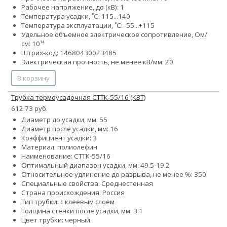
Рабочее напряжение, до (кВ): 1
Температура усадки, ˚С: 115...140
Температура эксплуатации, ˚С: -55...+115
Удельное объемное электрическое сопротивление, Ом/
см: 10¹⁴
Штрих-код: 14680430023485
Электрическая прочность, не менее кВ/мм: 20
В корзину
Трубка термоусадочная СТТК-55/16 (КВТ)
612.73 руб.
Диаметр до усадки, мм: 55
Диаметр после усадки, мм: 16
Коэффициент усадки: 3
Материал: полиолефин
Наименование: СТТК-55/16
Оптимальный диапазон усадки, мм: 49.5-19.2
Относительное удлинение до разрыва, не менее %: 350
Специальные свойства: Среднестенная
Страна происхождения: Россия
Тип трубки: с клеевым слоем
Толщина стенки после усадки, мм: 3.1
Цвет трубки: черный