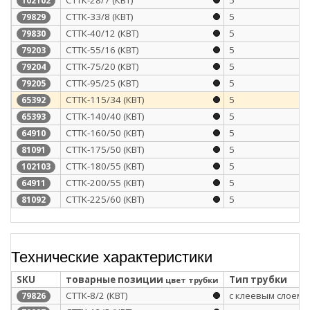
102102
СТТК-33/8 (КВТ)
5
79829
СТТК-40/12 (КВТ)
5
79830
СТТК-55/16 (КВТ)
5
79203
CTTK-75/20 (КВТ)
5
79204
СТТК-95/25 (КВТ)
5
79205
СТТК-115/34 (КВТ)
5
65392
СТТК-140/40 (КВТ)
5
65393
СТТК-160/50 (КВТ)
5
64910
CTTK-175/50 (КВТ)
5
81091
СТТК-180/55 (КВТ)
5
102103
СТТК-200/55 (КВТ)
5
64911
CTTK-225/60 (КВТ)
5
81092
Технические характеристики
SKU
товарные позиции
Тип трубки
цвет трубки
СТТК-8/2 (КВТ)
с клеевым слоем
79826