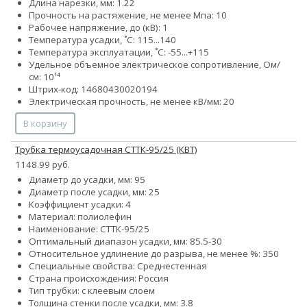
Длина нарезки, мм: 1.22
Прочность на растяжение, не менее Мпа: 10
Рабочее напряжение, до (кВ): 1
Температура усадки, ˚С: 115...140
Температура эксплуатации, ˚С: -55...+115
Удельное объемное электрическое сопротивление, Ом/
см: 10¹⁴
Штрих-код: 14680430020194
Электрическая прочность, не менее кВ/мм: 20
В корзину
Трубка термоусадочная СТТК-95/25 (КВТ)
1148.99 руб.
Диаметр до усадки, мм: 95
Диаметр после усадки, мм: 25
Коэффициент усадки: 4
Материал: полиолефин
Наименование: СТТК-95/25
Оптимальный диапазон усадки, мм: 85.5-30
Относительное удлинение до разрыва, не менее %: 350
Специальные свойства: Среднестенная
Страна происхождения: Россия
Тип трубки: с клеевым слоем
Толщина стенки после усадки, мм: 3.8