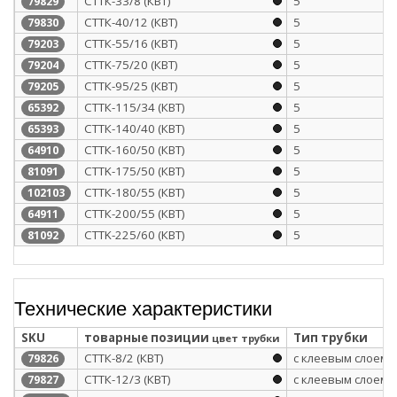
СТТК-33/8 (КВТ)
5
79829
СТТК-40/12 (КВТ)
5
79830
СТТК-55/16 (КВТ)
5
79203
CTTK-75/20 (КВТ)
5
79204
СТТК-95/25 (КВТ)
5
79205
СТТК-115/34 (КВТ)
5
65392
СТТК-140/40 (КВТ)
5
65393
СТТК-160/50 (КВТ)
5
64910
CTTK-175/50 (КВТ)
5
81091
СТТК-180/55 (КВТ)
5
102103
СТТК-200/55 (КВТ)
5
64911
CTTK-225/60 (КВТ)
5
81092
Технические характеристики
SKU
товарные позиции
Тип трубки
цвет трубки
СТТК-8/2 (КВТ)
с клеевым слоем
79826
СТТК-12/3 (КВТ)
с клеевым слоем
79827