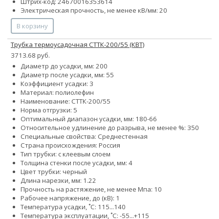
Штрих-код: 24670016353614
Электрическая прочность, не менее кВ/мм: 20
В корзину
Трубка термоусадочная СТТК-200/55 (КВТ)
3713.68 руб.
Диаметр до усадки, мм: 200
Диаметр после усадки, мм: 55
Коэффициент усадки: 3
Материал: полиолефин
Наименование: СТТК-200/55
Норма отгрузки: 5
Оптимальный диапазон усадки, мм: 180-66
Относительное удлинение до разрыва, не менее %: 350
Специальные свойства: Среднестенная
Страна происхождения: Россия
Тип трубки: с клеевым слоем
Толщина стенки после усадки, мм: 4
Цвет трубки: черный
Длина нарезки, мм: 1.22
Прочность на растяжение, не менее Мпа: 10
Рабочее напряжение, до (кВ): 1
Температура усадки, ˚С: 115...140
Температура эксплуатации, ˚С: -55...+115