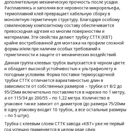
дополнительную механическую прочность после усадки.
Расплавляясь и заполняя все неровности микрорельефа,
термоплавкий клей превращает кабельную сборку в
монолитную герметичную структуру. Благодаря особому
сэвиленовому композитному составу обеспечивается
превосходная адгезия ко многим поверхностям и
материалам. Эти свойства делают трубку СТТК (КВТ)
крайне востребованной для монтажа на профили сложной
формы и/или при наличии особых требований к
герметичности и защите от механических воздействий.
Данная группа клеевых трубок выпускается в черном цвете
и обладает высокой устойчивостью к ультрафиолету и
погодным условиям. Форма поставки термоусадочной
трубки СТТК отличается вариативностью длин в
зависимости от собственных размеров – трубки от 8/2 до
95/25мм включительно поставляются в нарезке по 1 метру,
а от 115/34 до 200/55 – по 1,22 метра. Количество в
упаковке также зависит от диаметров (до размера 75/20мм
в одну упаковку входит 10 трубок, а все остальные размеры
– по 5 штук).
Трубка с клеевым слоем СТТК завода «КВТ» уже не первый
год успешно применяется в целом ряде сфер