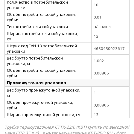
Количество в потребительской
10
упаковке
Объём потребительской упаковки,
0.01
куб.м:
Тип потребительской упаковки
п/э пакет
Ширина потребительской упаковки,
13
см
Штрих-код EAN-13 потребительской
4680430023617
упаковки
Вес брутто потребительской
1.002
упаковки, кг
Объём потребительской упаковки,
0.00806
куб.м
Промежуточная упаковка
Вес брутто промежуточной упаковки,
1
кг
Объём промежуточной упаковки,
0,00806
куб.м
Ширина промежуточной упаковки, см
13
Трубка термоусадочная СТТК-22/6 (КВТ) купить по выгодной
цене (378.35 руб.) в интернет-магазине КВТ-PRO.RU - фото,