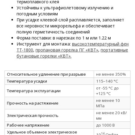
термоплавкого клея
Устойчивы к ультрафиолетовому излучению и
погодным условиям
При усадке клеевой слой расплавляется, заполняет
все неровности микрорельефа и обеспечивает
полную герметичность соединений
Форма поставки: в нарезках по 1 м или 1.22 м
Инструмент для монтажа:
высокотемпературный фен
ТТ-1800
,
пропановая горелка ПГ «КВТ»
,
портативные
бутановые горелки «КВТ».
Относительное удлинение при разрыве
не менее 350%
Температура усадки
115–140 °C
от -55 °C до
Температура эксплуатации
+125 °C
не менее 10
Прочность на растяжение
МПа
не менее 20 кВ/
Электрическая прочность
мм
Рабочее напряжение
до 1000 В
Удельное объемное электрическое
14
10
Ом*см