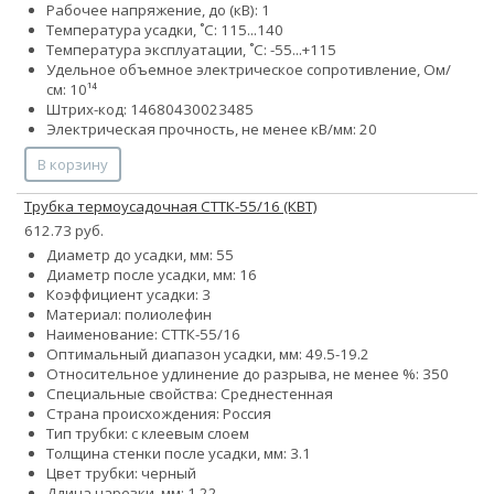
Рабочее напряжение, до (кВ): 1
Температура усадки, ˚С: 115...140
Температура эксплуатации, ˚С: -55...+115
Удельное объемное электрическое сопротивление, Ом/
см: 10¹⁴
Штрих-код: 14680430023485
Электрическая прочность, не менее кВ/мм: 20
В корзину
Трубка термоусадочная СТТК-55/16 (КВТ)
612.73 руб.
Диаметр до усадки, мм: 55
Диаметр после усадки, мм: 16
Коэффициент усадки: 3
Материал: полиолефин
Наименование: СТТК-55/16
Оптимальный диапазон усадки, мм: 49.5-19.2
Относительное удлинение до разрыва, не менее %: 350
Специальные свойства: Среднестенная
Страна происхождения: Россия
Тип трубки: с клеевым слоем
Толщина стенки после усадки, мм: 3.1
Цвет трубки: черный
Длина нарезки, мм: 1.22