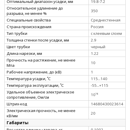
Оптимальный диапазон усадки, мм
19.8-7.2
Относительное удлинение до
350
разрыва, не менее %
Специальные свойства
Среднестенная
Страна происхождения
Россия
Тип трубки
с клеевым слоем
Толщина стенки после усадки, мм
2.9
Цвет трубки
черный
Длина нарезки, мм
1.22
Прочность на растяжение, не менее
10
Мпа
Рабочее напряжение, до (кВ)
1
Температура усадки, ˚С
115...140
Температура эксплуатации, ˚С
-55...+115
Удельное объемное электрическое
10¹⁴
сопротивление, Ом/см
Штрих-код
14680430023614
Электрическая прочность, не менее
20
кВ/мм
Габариты
Вес нетто единицы товара, кг
0,1002