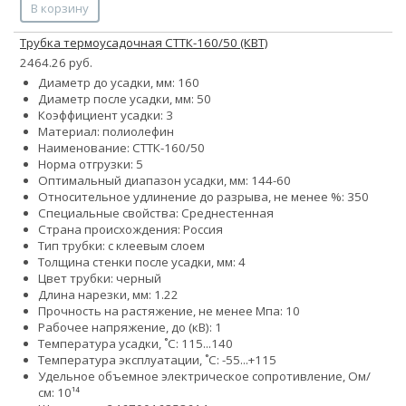
В корзину
Трубка термоусадочная СТТК-160/50 (КВТ)
2464.26 руб.
Диаметр до усадки, мм: 160
Диаметр после усадки, мм: 50
Коэффициент усадки: 3
Материал: полиолефин
Наименование: СТТК-160/50
Норма отгрузки: 5
Оптимальный диапазон усадки, мм: 144-60
Относительное удлинение до разрыва, не менее %: 350
Специальные свойства: Среднестенная
Страна происхождения: Россия
Тип трубки: с клеевым слоем
Толщина стенки после усадки, мм: 4
Цвет трубки: черный
Длина нарезки, мм: 1.22
Прочность на растяжение, не менее Мпа: 10
Рабочее напряжение, до (кВ): 1
Температура усадки, ˚С: 115...140
Температура эксплуатации, ˚С: -55...+115
Удельное объемное электрическое сопротивление, Ом/
см: 10¹⁴