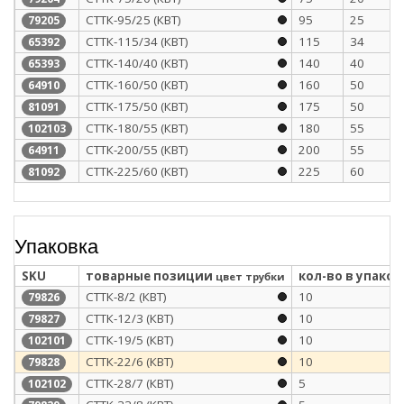
СТТК-95/25 (КВТ)
95
25
79205
СТТК-115/34 (КВТ)
115
34
65392
СТТК-140/40 (КВТ)
140
40
65393
СТТК-160/50 (КВТ)
160
50
64910
CTTK-175/50 (КВТ)
175
50
81091
СТТК-180/55 (КВТ)
180
55
102103
СТТК-200/55 (КВТ)
200
55
64911
CTTK-225/60 (КВТ)
225
60
81092
Упаковка
SKU
товарные позиции
кол-во в упаков
цвет трубки
СТТК-8/2 (КВТ)
10
79826
СТТК-12/3 (КВТ)
10
79827
СТТК-19/5 (КВТ)
10
102101
СТТК-22/6 (КВТ)
10
79828
СТТК-28/7 (КВТ)
5
102102