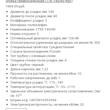
Трубка термоусадочная СТТК-140/40 (КВТ)
1964.39 руб.
Диаметр до усадки, мм: 140
Диаметр после усадки, мм: 40
Коэффициент усадки: 3
Материал: полиолефин
Наименование: СТТК-140/40
Норма отгрузки: 5
Оптимальный диапазон усадки, мм: 126-48
Относительное удлинение до разрыва, не менее %: 350
Специальные свойства: Среднестенная
Страна происхождения: Россия
Тип трубки: с клеевым слоем
Толщина стенки после усадки, мм: 4
Цвет трубки: черный
Длина нарезки, мм: 1.22
Прочность на растяжение, не менее Мпа: 10
Рабочее напряжение, до (кВ): 1
Температура усадки, ˚С: 115...140
Температура эксплуатации, ˚С: -55...+115
Удельное объемное электрическое сопротивление, Ом/
см: 10¹⁴
Штрих-код: 14670016353594
Электрическая прочность, не менее кВ/мм: 20