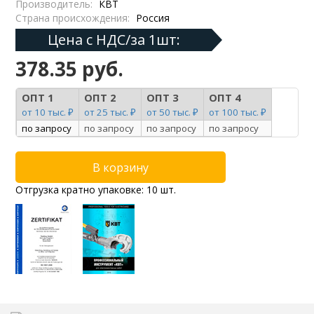
Производитель:
КВТ
Страна происхождения:
Россия
Цена с НДС/за 1шт:
378.35 руб.
ОПТ 1
ОПТ 2
ОПТ 3
ОПТ 4
от 10 тыс. ₽
от 25 тыс. ₽
от 50 тыс. ₽
от 100 тыс. ₽
по запросу
по запросу
по запросу
по запросу
Отгрузка кратно упаковке: 10 шт.