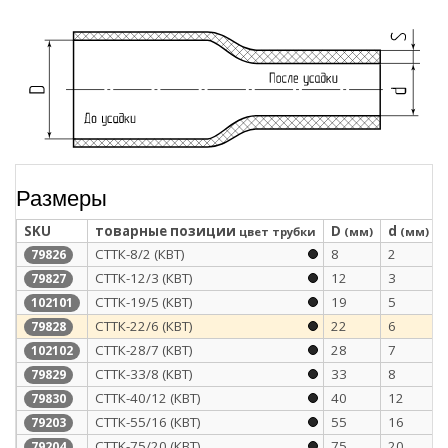
Размеры
SKU
товарные позиции
D
d
цвет трубки
(мм)
(мм)
СТТК-8/2 (КВТ)
8
2
79826
СТТК-12/3 (КВТ)
12
3
79827
СТТК-19/5 (КВТ)
19
5
102101
СТТК-22/6 (КВТ)
22
6
79828
СТТК-28/7 (КВТ)
28
7
102102
СТТК-33/8 (КВТ)
33
8
79829
СТТК-40/12 (КВТ)
40
12
79830
СТТК-55/16 (КВТ)
55
16
79203
CTTK-75/20 (КВТ)
75
20
79204