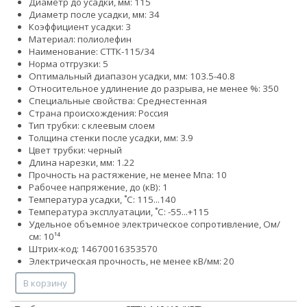
Диаметр до усадки, мм: 115
Диаметр после усадки, мм: 34
Коэффициент усадки: 3
Материал: полиолефин
Наименование: СТТК-115/34
Норма отгрузки: 5
Оптимальный диапазон усадки, мм: 103.5-40.8
Относительное удлинение до разрыва, не менее %: 350
Специальные свойства: Среднестенная
Страна происхождения: Россия
Тип трубки: с клеевым слоем
Толщина стенки после усадки, мм: 3.9
Цвет трубки: черный
Длина нарезки, мм: 1.22
Прочность на растяжение, не менее Мпа: 10
Рабочее напряжение, до (кВ): 1
Температура усадки, ˚С: 115...140
Температура эксплуатации, ˚С: -55...+115
Удельное объемное электрическое сопротивление, Ом/
см: 10¹⁴
Штрих-код: 14670016353570
Электрическая прочность, не менее кВ/мм: 20
В корзину