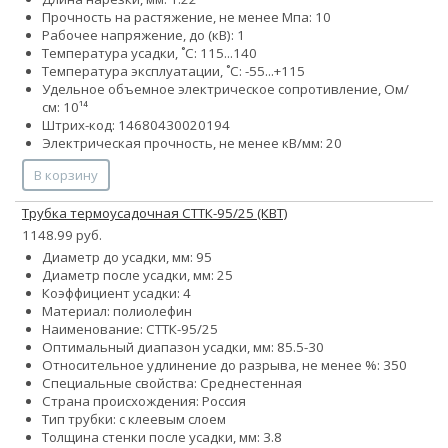
Прочность на растяжение, не менее Мпа: 10
Рабочее напряжение, до (кВ): 1
Температура усадки, ˚С: 115...140
Температура эксплуатации, ˚С: -55...+115
Удельное объемное электрическое сопротивление, Ом/
см: 10¹⁴
Штрих-код: 14680430020194
Электрическая прочность, не менее кВ/мм: 20
В корзину
Трубка термоусадочная СТТК-95/25 (КВТ)
1148.99 руб.
Диаметр до усадки, мм: 95
Диаметр после усадки, мм: 25
Коэффициент усадки: 4
Материал: полиолефин
Наименование: СТТК-95/25
Оптимальный диапазон усадки, мм: 85.5-30
Относительное удлинение до разрыва, не менее %: 350
Специальные свойства: Среднестенная
Страна происхождения: Россия
Тип трубки: с клеевым слоем
Толщина стенки после усадки, мм: 3.8