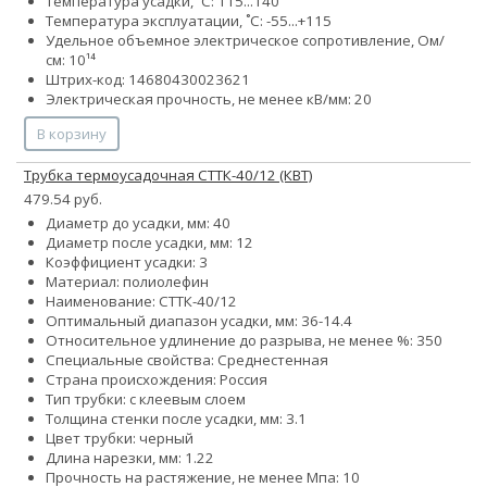
Температура усадки, ˚С: 115...140
Температура эксплуатации, ˚С: -55...+115
Удельное объемное электрическое сопротивление, Ом/
см: 10¹⁴
Штрих-код: 14680430023621
Электрическая прочность, не менее кВ/мм: 20
В корзину
Трубка термоусадочная СТТК-40/12 (КВТ)
479.54 руб.
Диаметр до усадки, мм: 40
Диаметр после усадки, мм: 12
Коэффициент усадки: 3
Материал: полиолефин
Наименование: СТТК-40/12
Оптимальный диапазон усадки, мм: 36-14.4
Относительное удлинение до разрыва, не менее %: 350
Специальные свойства: Среднестенная
Страна происхождения: Россия
Тип трубки: с клеевым слоем
Толщина стенки после усадки, мм: 3.1
Цвет трубки: черный
Длина нарезки, мм: 1.22
Прочность на растяжение, не менее Мпа: 10