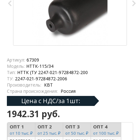
Артикул:
67309
Модель:
НТТК-115/34
Тип:
НТТК (ТУ 2247-021-97284872-200
ТУ:
2247-021-97284872-2006
Производитель:
КВТ
Страна происхождения:
Россия
Цена с НДС/за 1шт:
1942.31 руб.
ОПТ 1
ОПТ 2
ОПТ 3
ОПТ 4
от 10 тыс. ₽
от 25 тыс. ₽
от 50 тыс. ₽
от 100 тыс. ₽