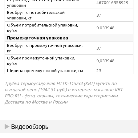
4670016358929
упаковки
Вес брутто потребительской
3.1
упаковки, кг
Объём потребительской упаковки,
0.033948
куб.м
Промежуточная упаковка
Вес брутто промежуточной упаковки,
3,1
кг
Объём промежуточной упаковки,
0,033948
куб.м
Ширина промежуточной упаковки, см
23
Трубка термоусадочная НТТК-115/34 (КВТ) купить по
выгодной цене (1942.31 руб.) в интернет-магазине КВТ-
PRO.RU - фото, отзывы, технические характеристики.
Доставка по Москве и России
Видеообзоры