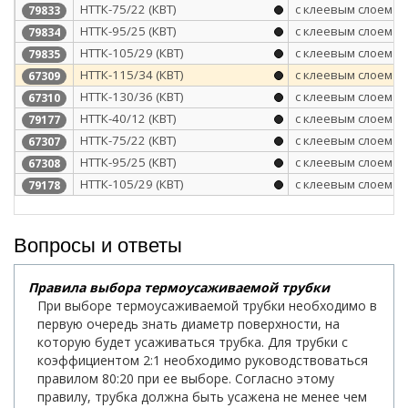
НТТК-75/22 (КВТ)
с клеевым слоем
79833
НТТК-95/25 (КВТ)
с клеевым слоем
79834
НТТК-105/29 (КВТ)
с клеевым слоем
79835
НТТК-115/34 (КВТ)
с клеевым слоем
67309
НТТК-130/36 (КВТ)
с клеевым слоем
67310
НТТК-40/12 (КВТ)
с клеевым слоем
79177
НТТК-75/22 (КВТ)
с клеевым слоем
67307
НТТК-95/25 (КВТ)
с клеевым слоем
67308
НТТК-105/29 (КВТ)
с клеевым слоем
79178
Вопросы и ответы
Правила выбора термоусаживаемой трубки
При выборе термоусаживаемой трубки необходимо в
первую очередь знать диаметр поверхности, на
которую будет усаживаться трубка. Для трубки с
коэффициентом 2:1 необходимо руководствоваться
правилом 80:20 при ее выборе. Согласно этому
правилу, трубка должна быть усажена не менее чем