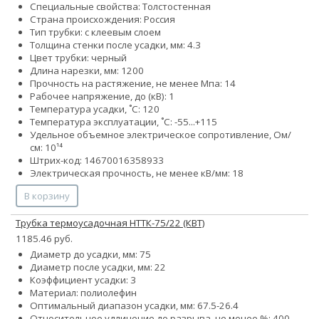
Специальные свойства: Толстостенная
Страна происхождения: Россия
Тип трубки: с клеевым слоем
Толщина стенки после усадки, мм: 4.3
Цвет трубки: черный
Длина нарезки, мм: 1200
Прочность на растяжение, не менее Мпа: 14
Рабочее напряжение, до (кВ): 1
Температура усадки, ˚С: 120
Температура эксплуатации, ˚С: -55...+115
Удельное объемное электрическое сопротивление, Ом/
см: 10¹⁴
Штрих-код: 14670016358933
Электрическая прочность, не менее кВ/мм: 18
В корзину
Трубка термоусадочная НТТК-75/22 (КВТ)
1185.46 руб.
Диаметр до усадки, мм: 75
Диаметр после усадки, мм: 22
Коэффициент усадки: 3
Материал: полиолефин
Оптимальный диапазон усадки, мм: 67.5-26.4
Относительное удлинение до разрыва, не менее %: 400