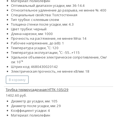
Материал: полиолефин
Оптимальный диапазон усадки, мм: 36-14.4
Относительное удлинение до разрыва, не менее %: 400
Специальные свойства: Толстостенная
Тип трубки: с клеевым слоем
Толщина стенки после усадки, мм: 4.3
Цвет трубки: черный
Длина нарезки, мм: 1000
Прочность на растяжение, не менее Мпа: 14
Рабочее напряжение, до (кВ): 1
Температура усадки, ˚С: 120
Температура эксплуатации, ˚С: -55...+115
Удельное объемное электрическое сопротивление, Ом/
см: 10¹⁴
Штрих-код: 4680430020142
Электрическая прочность, не менее кВ/мм: 18
В корзину
Трубка термоусадочная НТТК-105/29
1402.60 руб.
Диаметр до усадки, мм: 105
Диаметр после усадки, мм: 29
Коэффициент усадки: 4
Материал: полиолефин