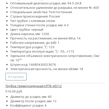
Оптимальный диапазон усадки, мм: 94.5-34.8
Относительное удлинение до разрыва, не менее %: 400
Специальные свойства: Толстостенная
Страна происхождения: Россия
Тип трубки: с клеевым слоем
Толщина стенки после усадки, мм: 4.3
Цвет трубки: черный
Длина нарезки, мм: 1200
Прочность на растяжение, не менее Мпа: 14
Рабочее напряжение, до (кВ): 1
Температура усадки, ˚С: 120
Температура эксплуатации, ˚С: -55...+115
Удельное объемное электрическое сопротивление, Ом/
см: 10¹⁴
Штрих-код: 14680430023676
Электрическая прочность, не менее кВ/мм: 18
В корзину
Трубка термоусадочная НТТК-40/12
516.06 руб.
Диаметр до усадки, мм: 40
Диаметр после усадки, мм: 12
Коэффициент усадки: 4