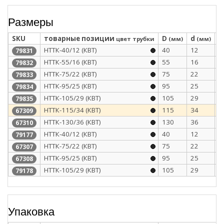
Размеры
SKU
товарные позиции
D
d
S
цвет трубки
(мм)
(мм)
НТТК-40/12 (КВТ)
40
12
4
79831
НТТК-55/16 (КВТ)
55
16
4
79832
НТТК-75/22 (КВТ)
75
22
4
79833
НТТК-95/25 (КВТ)
95
25
4
79834
НТТК-105/29 (КВТ)
105
29
4
79835
НТТК-115/34 (КВТ)
115
34
4
67309
НТТК-130/36 (КВТ)
130
36
4
67310
НТТК-40/12 (КВТ)
40
12
4
79177
НТТК-75/22 (КВТ)
75
22
4
67307
НТТК-95/25 (КВТ)
95
25
4
67308
НТТК-105/29 (КВТ)
105
29
4
79178
Упаковка