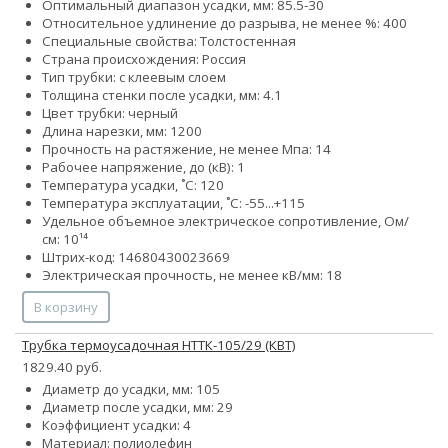
Оптимальный диапазон усадки, мм: 85.5-30
Относительное удлинение до разрыва, не менее %: 400
Специальные свойства: Толстостенная
Страна происхождения: Россия
Тип трубки: с клеевым слоем
Толщина стенки после усадки, мм: 4.1
Цвет трубки: черный
Длина нарезки, мм: 1200
Прочность на растяжение, не менее Мпа: 14
Рабочее напряжение, до (кВ): 1
Температура усадки, ˚С: 120
Температура эксплуатации, ˚С: -55...+115
Удельное объемное электрическое сопротивление, Ом/
см: 10¹⁴
Штрих-код: 14680430023669
Электрическая прочность, не менее кВ/мм: 18
В корзину
Трубка термоусадочная НТТК-105/29 (КВТ)
1829.40 руб.
Диаметр до усадки, мм: 105
Диаметр после усадки, мм: 29
Коэффициент усадки: 4
Материал: полиолефин