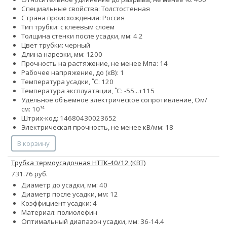
Специальные свойства: Толстостенная
Страна происхождения: Россия
Тип трубки: с клеевым слоем
Толщина стенки после усадки, мм: 4.2
Цвет трубки: черный
Длина нарезки, мм: 1200
Прочность на растяжение, не менее Мпа: 14
Рабочее напряжение, до (кВ): 1
Температура усадки, ˚С: 120
Температура эксплуатации, ˚С: -55...+115
Удельное объемное электрическое сопротивление, Ом/
см: 10¹⁴
Штрих-код: 14680430023652
Электрическая прочность, не менее кВ/мм: 18
В корзину
Трубка термоусадочная НТТК-40/12 (КВТ)
731.76 руб.
Диаметр до усадки, мм: 40
Диаметр после усадки, мм: 12
Коэффициент усадки: 4
Материал: полиолефин
Оптимальный диапазон усадки, мм: 36-14.4