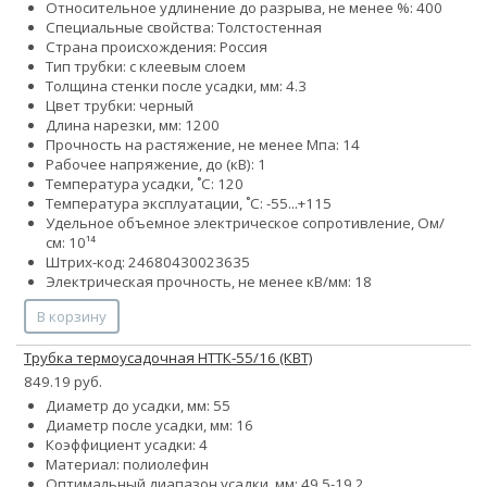
Относительное удлинение до разрыва, не менее %: 400
Специальные свойства: Толстостенная
Страна происхождения: Россия
Тип трубки: с клеевым слоем
Толщина стенки после усадки, мм: 4.3
Цвет трубки: черный
Длина нарезки, мм: 1200
Прочность на растяжение, не менее Мпа: 14
Рабочее напряжение, до (кВ): 1
Температура усадки, ˚С: 120
Температура эксплуатации, ˚С: -55...+115
Удельное объемное электрическое сопротивление, Ом/
см: 10¹⁴
Штрих-код: 24680430023635
Электрическая прочность, не менее кВ/мм: 18
В корзину
Трубка термоусадочная НТТК-55/16 (КВТ)
849.19 руб.
Диаметр до усадки, мм: 55
Диаметр после усадки, мм: 16
Коэффициент усадки: 4
Материал: полиолефин
Оптимальный диапазон усадки, мм: 49.5-19.2