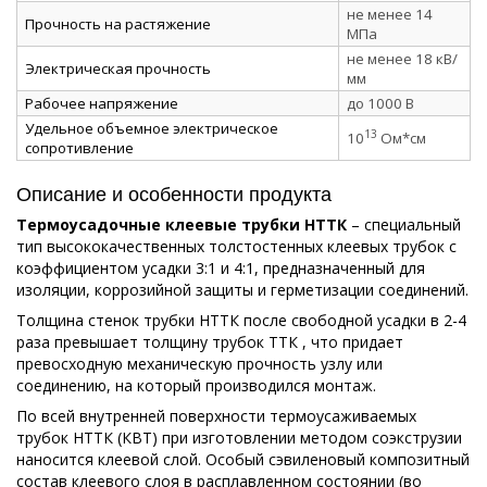
не менее 14
Прочность на растяжение
МПа
не менее 18 кВ/
Электрическая прочность
мм
Рабочее напряжение
до 1000 В
Удельное объемное электрическое
13
10
Ом*см
сопротивление
Описание и особенности продукта
Термоусадочные клеевые трубки НТТК
– специальный
тип высококачественных толстостенных клеевых трубок с
коэффициентом усадки 3:1 и 4:1, предназначенный для
изоляции, коррозийной защиты и герметизации соединений.
Толщина стенок трубки НТТК после свободной усадки в 2-4
раза превышает толщину трубок ТТК , что придает
превосходную механическую прочность узлу или
соединению, на который производился монтаж.
По всей внутренней поверхности термоусаживаемых
трубок НТТК (КВТ) при изготовлении методом соэкструзии
наносится клеевой слой. Особый сэвиленовый композитный
состав клеевого слоя в расплавленном состоянии (во