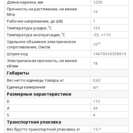
Длина нарезки, мм
1200
Прочность на растяжение, не менее
14
Мпа
Рабочее напряжение, до (кВ)
1
Температура усадки, ˚С
120
Температура эксплуатации, ˚С
-55...+115
Удельное объемное электрическое
10¹⁴
сопротивление, Ом/см
Штрих-код
14670016358919
Электрическая прочность, не менее
18
кВ/мм
Габариты
Вес нетто единицы товара, кг
0,62
Единица измерения
шт
Размерные характеристики
D
115
d
34
S
4
Транспортная упаковка
Вес брутто транспортной упаковки, кг
13.7