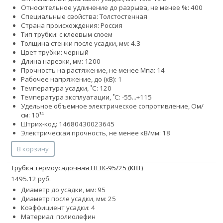
Относительное удлинение до разрыва, не менее %: 400
Специальные свойства: Толстостенная
Страна происхождения: Россия
Тип трубки: с клеевым слоем
Толщина стенки после усадки, мм: 4.3
Цвет трубки: черный
Длина нарезки, мм: 1200
Прочность на растяжение, не менее Мпа: 14
Рабочее напряжение, до (кВ): 1
Температура усадки, ˚С: 120
Температура эксплуатации, ˚С: -55...+115
Удельное объемное электрическое сопротивление, Ом/
см: 10¹⁴
Штрих-код: 14680430023645
Электрическая прочность, не менее кВ/мм: 18
В корзину
Трубка термоусадочная НТТК-95/25 (КВТ)
1495.12 руб.
Диаметр до усадки, мм: 95
Диаметр после усадки, мм: 25
Коэффициент усадки: 4
Материал: полиолефин