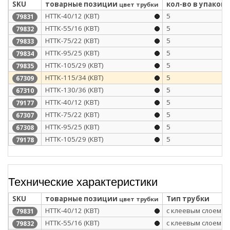
SKU
товарные позиции
кол-во в упаковк
цвет трубки
НТТК-40/12 (КВТ)
5
79831
НТТК-55/16 (КВТ)
5
79832
НТТК-75/22 (КВТ)
5
79833
НТТК-95/25 (КВТ)
5
79834
НТТК-105/29 (КВТ)
5
79835
НТТК-115/34 (КВТ)
5
67309
НТТК-130/36 (КВТ)
5
67310
НТТК-40/12 (КВТ)
5
79177
НТТК-75/22 (КВТ)
5
67307
НТТК-95/25 (КВТ)
5
67308
НТТК-105/29 (КВТ)
5
79178
Технические характеристики
SKU
товарные позиции
Тип трубки
цвет трубки
НТТК-40/12 (КВТ)
с клеевым слоем
79831
НТТК-55/16 (КВТ)
с клеевым слоем
79832