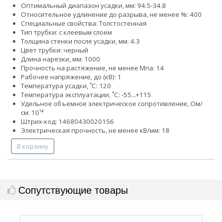
Оптимальный диапазон усадки, мм: 94.5-34.8
Относительное удлинение до разрыва, не менее %: 400
Специальные свойства: Толстостенная
Тип трубки: с клеевым слоем
Толщина стенки после усадки, мм: 4.3
Цвет трубки: черный
Длина нарезки, мм: 1000
Прочность на растяжение, не менее Мпа: 14
Рабочее напряжение, до (кВ): 1
Температура усадки, ˚С: 120
Температура эксплуатации, ˚С: -55...+115
Удельное объемное электрическое сопротивление, Ом/
см: 10¹⁴
Штрих-код: 14680430020156
Электрическая прочность, не менее кВ/мм: 18
В корзину
Сопутствующие товары