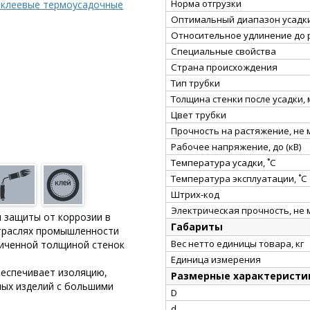
Норма отгрузки
 клеевые термоусадочные
Оптимальный диапазон усадки
Относительное удлинение до 
Специальные свойства
Страна происхождения
Тип трубки
Толщина стенки после усадки,
Цвет трубки
Прочность на растяжение, не
Рабочее напряжение, до (кВ)
Температура усадки, ˚С
Температура эксплуатации, ˚С
Штрих-код
Электрическая прочность, не 
и защиты от коррозии в
Габариты
отраслях промышленности
Вес нетто единицы товара, кг
иченной толщиной стенок
Единица измерения
беспечивает изоляцию,
Размерные характеристи
ных изделий с большими
D
d