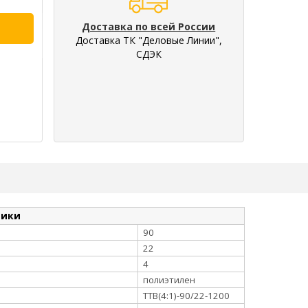
Доставка по всей России
Доставка ТК "Деловые Линии",
СДЭК
тики
90
22
4
полиэтилен
ТТВ(4:1)-90/22-1200