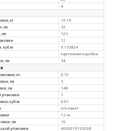
4
вки, кг
10.19
, см
32
 см
123
паковке
12
, куб.м
0.133824
картонная коробка
и, см
34
ка
аковки, кг:
0.72
вки, см
3
ки, см
148
й упаковке
1
ки, куб.м:
0.01
и
п/э пакет
ковки
1.2 м
овки, см
16
ьской упаковки
4630019120268