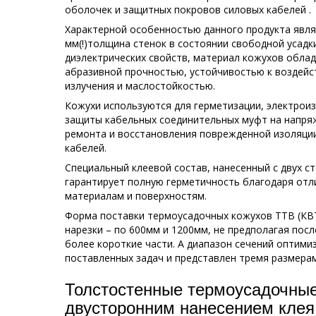
оболочек и защитных покровов силовых кабелей .
Характерной особенностью данного продукта явля
мм(!)толщина стенок в состоянии свободной усад
диэлектрических свойств, материал кожухов обла
абразивной прочностью, устойчивостью к воздей
излучения и маслостойкостью.
Кожухи используются для герметизации, электрои
защиты кабельных соединительных муфт на напряж
ремонта и восстановления поврежденной изоляци
кабелей.
Специальный клеевой состав, нанесенный с двух с
гарантирует полную герметичность благодаря отл
материалам и поверхностям.
Форма поставки термоусадочных кожухов ТТВ (КВТ
нарезки – по 600мм и 1200мм, не предполагая пос
более короткие части. А диапазон сечений оптими
поставленных задач и представлен тремя размерами
Толстостенные термоусадочные
двусторонним нанесением клея