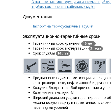
Отказное письмо: термоусаживаемые трубки,
трубки, компоненты кабельных муфт
Документация
Паспорт на термоусадочные трубки
Эксплуатационно-гарантийные сроки
Гарантийный срок хранения
10 лет
Гарантийный срок эксплуатации
3 года
Срок службы
10 лет
Предназначены для герметизации, изоляции 
электроэнергетике, нефтегазовой и других 
Кожухи обладают особой прочностью и увел
Коэффициент усадки: 4:1
Широкий диапазон усадки гарантированно о
механическую защиту и герметичность слож
перепадами уровней