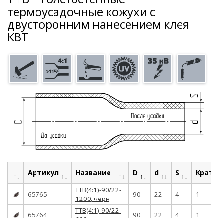
термоусадочные кожухи с
двусторонним нанесением клея
КВТ
Артикул
Название
D
d
S
Кратн
ТТВ(4:1)-90/22-
65765
90
22
4
1
1200, черн
ТТВ(4:1)-90/22-
65764
90
22
4
1