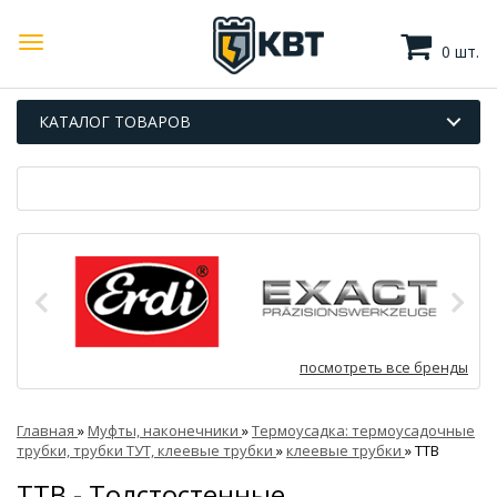
0 шт.
КАТАЛОГ ТОВАРОВ
посмотреть все бренды
Главная
»
Муфты, наконечники
»
Термоусадка: термоусадочные
трубки, трубки ТУТ, клеевые трубки
»
клеевые трубки
»
ТТВ
ТТВ - Толстостенные