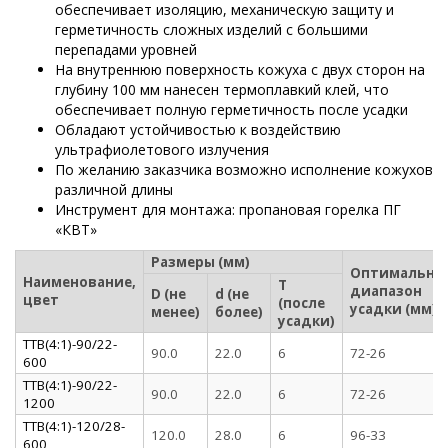
обеспечивает изоляцию, механическую защиту и
герметичность сложных изделий с большими
перепадами уровней
На внутреннюю поверхность кожуха с двух сторон на
глубину 100 мм нанесен термоплавкий клей, что
обеспечивает полную герметичность после усадки
Обладают устойчивостью к воздействию
ультрафиолетового излучения
По желанию заказчика возможно исполнение кожухов
различной длины
Инструмент для монтажа: пропановая горелка ПГ
«КВТ»
Размеры (мм)
Оптимальны
Наименование,
T
диапазон
D (не
d (не
цвет
(после
усадки (мм)
менее)
более)
усадки)
ТТВ(4:1)-90/22-
90.0
22.0
6
72-26
600
ТТВ(4:1)-90/22-
90.0
22.0
6
72-26
1200
ТТВ(4:1)-120/28-
120.0
28.0
6
96-33
600