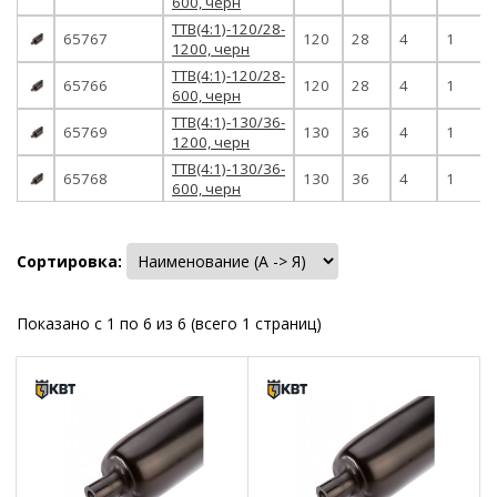
600, черн
ТТВ(4:1)-120/28-
65767
120
28
4
1
1200, черн
ТТВ(4:1)-120/28-
65766
120
28
4
1
600, черн
ТТВ(4:1)-130/36-
65769
130
36
4
1
1200, черн
ТТВ(4:1)-130/36-
65768
130
36
4
1
600, черн
Сортировка:
Показано с 1 по 6 из 6 (всего 1 страниц)