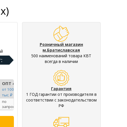
x)
Розничный магазин
м.Братиславская
ай
500 наименований товара КВТ
:
всегда в наличии
ОПТ 4
Гарантия
от 100
1 ГОД гарантии от производителя в
тыс. ₽
соответствии с законодательством
по
РФ
запросу