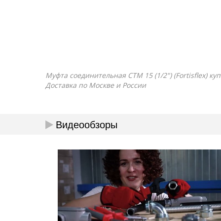
Муфта соединительная СТМ 15 (1/2") (Fortisflex) к
Доставка по Москве и России
Видеообзоры