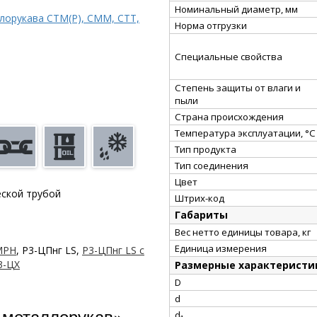
Номинальный диаметр, мм
лорукава СТМ(Р), СММ, СТТ,
Норма отгрузки
Специальные свойства
Степень защиты от влаги и
пыли
Страна происхождения
Температура эксплуатации, °С
Тип продукта
Тип соединения
Цвет
еской трубой
Штрих-код
Габариты
Вес нетто единицы товара, кг
Единица измерения
МРН
, Р3-ЦПнг LS,
Р3-ЦПнг LS с
3-ЦХ
Размерные характеристи
D
d
-металлорукав»
d₁