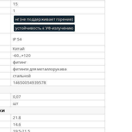
15
1
нг (не поддерживает горение)
устойчивость к УФ-излучению
IP 54
Китай
-60...+120
фитинг
фитинги для металлорукава
стальной
14650054939578
0,07
шт
ки
21.8
14.6
19.5-21.5