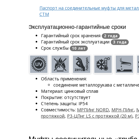
Паспорт на соединительные муфты для метал
СТМ
Эксплуатационно-гарантийные сроки
Гарантийный срок хранения
2 года
Гарантийный срок эксплуатации
3 года
Срок службы
10 лет
Область применения:
соединение металлорукава с металлич
Материал: цинковый сплав
Покрытие: отсутствует
Степень защиты: IP54
Совместимость:
МРПИнг NORD
,
МРН-ПИнг
,
протяжкой
,
Р3-ЦПнг LS с протяжкой (20 м)
,
Р
Муфты соединительные «труба