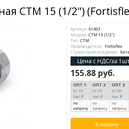
 СТМ 15 (1/2") (Fortisfle
Артикул:
61403
Модель:
СТМ 15 (1/2")
Тип:
СТМ
Производитель:
Fortisflex
Страна происхождения:
Кит
Цена с НДС/за 1шт
155.88 руб.
ОПТ 1
ОПТ 2
ОПТ 3
от 10
от 25
от 50
тыс. ₽
тыс. ₽
тыс. ₽
по
по
по
запросу
запросу
запросу