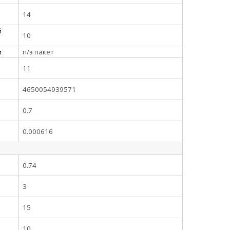
14
й
10
и
п/э пакет
11
4650054939571
0.7
0.000616
0.74
3
15
10