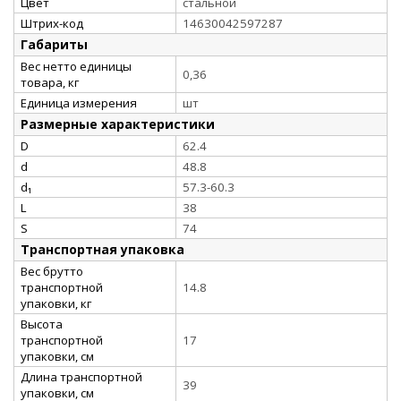
Цвет
стальной
Штрих-код
14630042597287
Габариты
Вес нетто единицы
0,36
товара, кг
Единица измерения
шт
Размерные характеристики
D
62.4
d
48.8
d₁
57.3-60.3
L
38
S
74
Транспортная упаковка
Вес брутто
транспортной
14.8
упаковки, кг
Высота
транспортной
17
упаковки, см
Длина транспортной
39
упаковки, см