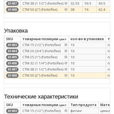
СТМ 38 (1 1/2") (Fortisflex)
32.55
59.5
49.5
61407
СТМ 50 (2") (Fortisflex)
38
74
62.4
61408
Упаковка
SKU
товарные позиции
кол-во в упаковке
тип
цвет
СТМ 15 (1/2") (Fortisflex)
10
п/э
61403
СТМ 20 (3/4") (Fortisflex)
10
п/э
61404
СТМ 25 (1") (Fortisflex)
10
п/э
61405
СТМ 32 (1 1/4") (Fortisflex)
10
п/э
61406
СТМ 38 (1 1/2") (Fortisflex)
10
п/э
61407
СТМ 50 (2") (Fortisflex)
10
п/э
61408
Технические характеристики
SKU
товарные позиции
Тип продукта
Матери
цвет
СТМ 15 (1/2") (Fortisflex)
фитинг
цинковы
61403