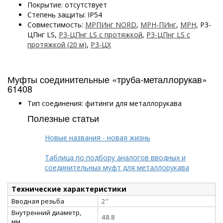
Покрытие: отсутствует
Степень защиты: IP54
Совместимость:
МРПИнг NORD
,
МРН-ПИнг
,
МРН
, Р3-
ЦПнг LS,
Р3-ЦПнг LS с протяжкой
,
Р3-ЦПнг LS с
протяжкой (20 м)
,
Р3-ЦХ
Муфты соединительные «труба-металлорукав»
61408
Тип соединения: фитинги для металлорукава
Полезные статьи
Новые названия - новая жизнь
Таблица по подбору аналогов вводных и
соединительных муфт для металлорукава
Технические характеристики
Вводная резьба
2″
Внутренний диаметр,
48.8
мм