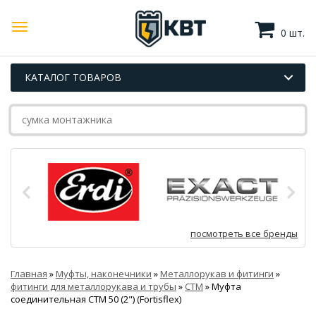
0 шт.
КАТАЛОГ ТОВАРОВ
посмотреть все бренды
Главная
»
Муфты, наконечники
»
Металлорукав и фитинги
»
фитинги для металлорукава и трубы
»
СТМ
»
Муфта
соединительная СТМ 50 (2") (Fortisflex)