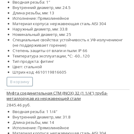
Вводная резьба: 1″
Внутренний диаметр, мм: 24.5
Длина резьбы, мм: 13
Исполнение: Прямолинейное
Материал корпуса: нержавеющая сталь AISI 304
Наружный диаметр, мм: 33.8
Номинальный диаметр, мм: 25
Специальные свойства:
устойчивость к УФ-излучению
нг
(не поддерживает горение)
Степень защиты от влаги и пыли: IP 66
Температура эксплуатации, °С: -60...120
Тип продукта: фитинг
Цвет: стальной
Штрих-код: 4610119816605
В корзину
Муфта соединительная СТМ (INOX) 32 (1 1/4'') труба-
металлорукав из нержавеющей стали
2845.46 руб.
Вводная резьба: 1 1/4″
Внутренний диаметр, мм: 31.8
Длина резьбы, мм: 14
Исполнение: Прямолинейное
Материал корпуса: нержавеющая сталь AISI 304