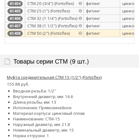
СТМ 20 (3/4") (Fortisflex)
фитинг
цинковы
61404
СТМ 25 (1") (Fortisflex)
фитинг
цинковы
61405
СТМ 32 (1 1/4") (Fortisflex)
фитинг
цинковы
61406
СТМ 38 (1 1/2") (Fortisflex)
фитинг
цинковы
61407
СТМ 50 (2") (Fortisflex)
фитинг
цинковы
61408
Товары серии СТМ (9 шт.)
Муфта соединительная СТМ 15 (1/2") (Fortisflex)
155.88 руб.
Вводная резьба: 1/2″
Внутренний диаметр, мм: 14.6
Длина резьбы, мм: 13
Исполнение: Прямолинейное
Материал корпуса: цинковый сплав
Наименование: СТМ-15
Наружный диаметр, мм: 21.8
Номинальный диаметр, мм: 15
Норма отгрузки: 1