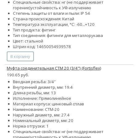
Специальные свойства:
нг (не поддерживает
горение)
устойчивость к УФ-излучению
Степень защиты от влаги и пыли: IP 54
Страна происхождения: Китай
Температура эксплуатации, °С: -60...+120
Тип продукта: фитинг
Тип соединения: фитинги для металлорукава
Цвет: стальной
Штрих-код: 14650054939578
В корзину
Муфта соединительная СТМ 20 (3/4") (Fortisflex)
190.65 руб.
Вводная резьба: 3/4″
Внутренний диаметр, мм: 19.4
Длина резьбы, мм: 13
Исполнение: Прямолинейное
Материал корпуса: цинковый сплав
Наименование: СТМ-20
Наружный диаметр, мм: 27.4
Номинальный диаметр, мм: 20
Норма отгрузки: 1
Специальные свойства:
нг (не поддерживает
горение)
устойчивость к УФ-излучению