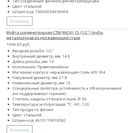
Тип соединения: фитинги для металлорукава
Цвет: стальной
Штрих-код: 14650054936904
В корзину
Муфта соединительная СТМ (INOX) 15 (1/2'') труба-
металлорукав из нержавеющей стали
1046.83 руб.
Вводная резьба: 1/2″
Внутренний диаметр, мм: 14.6
Длина резьбы, мм: 13
Исполнение: Прямолинейное
Материал корпуса: нержавеющая сталь AISI 304
Наружный диаметр, мм: 21.8
Номинальный диаметр, мм: 15
Специальные свойства:
устойчивость к УФ-излучению
нг
(не поддерживает горение)
Степень защиты от влаги и пыли: IP 66
Температура эксплуатации, °С: -60...120
Тип продукта: фитинг
Цвет: стальной
Штрих-код: 4610119816582
В корзину