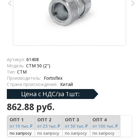
Артикул:
61408
Модель:
СТМ 50 (2")
Тип:
СТМ
Производитель:
Fortisflex
Страна происхождения:
Китай
Цена с НДС/за 1шт:
862.88 руб.
ОПТ 1
ОПТ 2
ОПТ 3
ОПТ 4
от 10 тыс. ₽
от 25 тыс. ₽
от 50 тыс. ₽
от 100 тыс. ₽
по запросу
по запросу
по запросу
по запросу