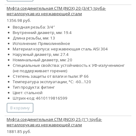
Муфта соединительная СТМ (INOX) 20 (3/4'') труба-
металлорукав из нержавеющей стали
1356.98 руб.
Вводная резьба: 3/4″
Внутренний диаметр, мм: 19.4
Длина резьбы, мм: 13
Исполнение: Прямолинейное
Материал корпуса: нержавеющая сталь AISI 304
Наружный диаметр, мм: 27.4
Номинальный диаметр, мм: 20
Специальные свойства:
устойчивость к УФ-излучению
нг
(не поддерживает горение)
Степень защиты от влаги и пыли: IP 66
Температура эксплуатации, °С: -60...120
Тип продукта: фитинг
Цвет: стальной
Штрих-код: 4610119816599
В корзину
Муфта соединительная СТМ (INOX) 25 (1'') труба-
металлорукав из нержавеющей стали
1881.85 руб.