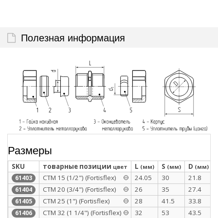
Полезная информация
Размеры
SKU
товарные позиции
L
S
D
цвет
(мм)
(мм)
(мм)
СТМ 15 (1/2") (Fortisflex)
24.05
30
21.8
61403
СТМ 20 (3/4") (Fortisflex)
26
35
27.4
61404
СТМ 25 (1") (Fortisflex)
28
41.5
33.8
61405
СТМ 32 (1 1/4") (Fortisflex)
32
53
43.5
61406