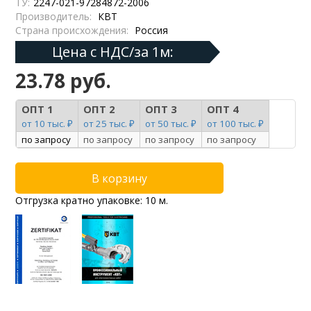
ТУ:
2247-021-97284872-2006
Производитель:
КВТ
Страна происхождения:
Россия
Цена с НДС/за 1м:
23.78 руб.
ОПТ 1
ОПТ 2
ОПТ 3
ОПТ 4
от 10 тыс. ₽
от 25 тыс. ₽
от 50 тыс. ₽
от 100 тыс. ₽
по запросу
по запросу
по запросу
по запросу
Отгрузка кратно упаковке: 10 м.