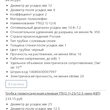
Диаметр до усадки, мм: 12
Диаметр после усадки, мм: 6
Коэффициент усадки: 2
Материал: полиолефин
Наименование: ТТК(2:1)-12/6
Оптимальный диапазон усадки, мм: 10.8–7.2
Относительное удлинение до разрыва, не менее %: 350
Страна происхождения: Россия
Тип трубки: с клеевым слоем
Толщина стенки после усадки, мм: 1
Цвет трубки: черный
Прочность на растяжение, не менее Мпа: 10
Рабочее напряжение, до (кВ): 1
Удельное объемное электрическое сопротивление, Ом/
см: 10¹⁴
Штрих-код: 14680430007997
Электрическая прочность, не менее кВ/мм: 20
В корзину
Трубка термоусадочная клеевая ТТК(2:1)-25/12.5 черн (КВТ)
233.15 руб.
Диаметр до усадки, мм: 25
Диаметр после усадки, мм: 12.5