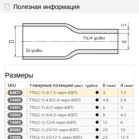
Полезная информация
Размеры
SKU
товарные позиции
D
d
цвет трубки
(мм)
(мм)
ТТК(2:1)-3/1.5 черн (КВТ)
3
1.5
84871
ТТК(2:1)-4.8/2.4 черн (КВТ)
4.8
2.4
74300
ТТК(2:1)-6/3 черн (КВТ)
6
3
74301
ТТК(2:1)-9/4.5 черн (КВТ)
9
4.5
74302
ТТК(2:1)-12/6 черн (КВТ)
12
6
74303
ТТК(2:1)-20/10 черн (КВТ)
20
10
85082
ТТК(2:1)-25/12.5 черн (КВТ)
25
12.5
74305