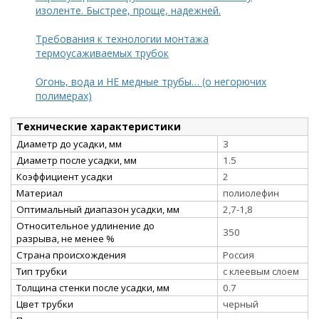
изоленте. Быстрее, проще, надежней.
Требования к технологии монтажа
термоусаживаемых трубок
Огонь, вода и НЕ медные трубы… (о негорючих
полимерах)
Технические характеристики
Диаметр до усадки, мм
3
Диаметр после усадки, мм
1.5
Коэффициент усадки
2
Материал
полиолефин
Оптимальный диапазон усадки, мм
2,7-1,8
Относительное удлинение до
350
разрыва, не менее %
Страна происхождения
Россия
Тип трубки
с клеевым слоем
Толщина стенки после усадки, мм
0.7
Цвет трубки
черный