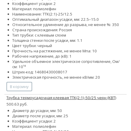
Коэффициент усадки: 2
Материал: полиолефин
Наименование: ТТК(2:1)-25/12.5
Оптимальный диапазон усадки, мм: 22.5–15.0
Относительное удлинение до разрыва, не менее %: 350
Страна происхождения: Россия
Тип трубки: с клеевым слоем
Толщина стенки после усадки, мм: 1.1
Цвет трубки: черный
Прочность на растяжение, не менее Мпа: 10
Рабочее напряжение, до (кВ): 1
Удельное объемное электрическое сопротивление, Ом/
см: 10¹⁴
Штрих-код: 14680430008017
Электрическая прочность, не менее кВ/мм: 20
В корзину
Трубка термоусадочная клеевая ТТК(2:1)-50/25 черн (КВТ)
500.63 руб.
Диаметр до усадки, мм: 50
Диаметр после усадки, мм: 25
Коэффициент усадки: 2
Материал: полиолефин