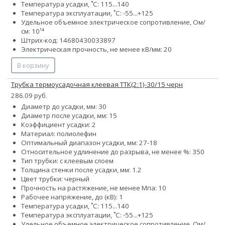
Температура усадки, ˚С: 115...140
Температура эксплуатации, ˚С: -55...+125
Удельное объемное электрическое сопротивление, Ом/
см: 10¹⁴
Штрих-код: 14680430033897
Электрическая прочность, не менее кВ/мм: 20
В корзину
Трубка термоусадочная клеевая ТТК(2:1)-30/15 черн
286.09 руб.
Диаметр до усадки, мм: 30
Диаметр после усадки, мм: 15
Коэффициент усадки: 2
Материал: полиолефин
Оптимальный диапазон усадки, мм: 27-18
Относительное удлинение до разрыва, не менее %: 350
Тип трубки: с клеевым слоем
Толщина стенки после усадки, мм: 1.2
Цвет трубки: черный
Прочность на растяжение, не менее Мпа: 10
Рабочее напряжение, до (кВ): 1
Температура усадки, ˚С: 115...140
Температура эксплуатации, ˚С: -55...+125
Удельное объемное электрическое сопротивление, Ом/