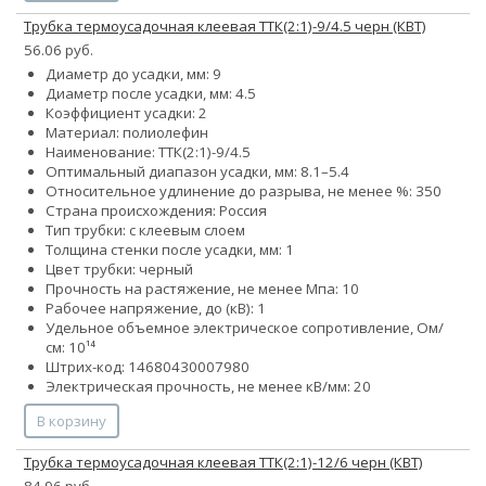
Трубка термоусадочная клеевая ТТК(2:1)-9/4.5 черн (КВТ)
56.06 руб.
Диаметр до усадки, мм: 9
Диаметр после усадки, мм: 4.5
Коэффициент усадки: 2
Материал: полиолефин
Наименование: ТТК(2:1)-9/4.5
Оптимальный диапазон усадки, мм: 8.1–5.4
Относительное удлинение до разрыва, не менее %: 350
Страна происхождения: Россия
Тип трубки: с клеевым слоем
Толщина стенки после усадки, мм: 1
Цвет трубки: черный
Прочность на растяжение, не менее Мпа: 10
Рабочее напряжение, до (кВ): 1
Удельное объемное электрическое сопротивление, Ом/
см: 10¹⁴
Штрих-код: 14680430007980
Электрическая прочность, не менее кВ/мм: 20
В корзину
Трубка термоусадочная клеевая ТТК(2:1)-12/6 черн (КВТ)
84.96 руб.