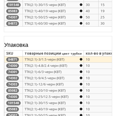
ТТК(2:1)-30/15 черн (КВТ)
30
15
101548
ТТК(2:1)-40/19 черн (КВТ)
40
19
85083
ТТК(2:1)-50/25 черн (КВТ)
50
25
74307
ТТК(2:1)-60/30 черн (КВТ)
60
30
84872
Упаковка
SKU
товарные позиции
кол-во в упаков
цвет трубки
ТТК(2:1)-3/1.5 черн (КВТ)
10
84871
ТТК(2:1)-4.8/2.4 черн (КВТ)
10
74300
ТТК(2:1)-6/3 черн (КВТ)
10
74301
ТТК(2:1)-9/4.5 черн (КВТ)
10
74302
ТТК(2:1)-12/6 черн (КВТ)
10
74303
ТТК(2:1)-20/10 черн (КВТ)
10
85082
ТТК(2:1)-25/12.5 черн (КВТ)
10
74305
ТТК(2:1)-30/15 черн (КВТ)
10
101548
ТТК(2:1)-40/19 черн (КВТ)
10
85083
ТТК(2:1)-50/25 черн (КВТ)
10
74307