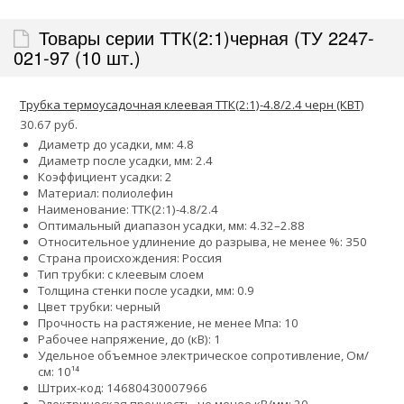
Товары серии ТТК(2:1)черная (ТУ 2247-
021-97 (10 шт.)
Трубка термоусадочная клеевая ТТК(2:1)-4.8/2.4 черн (КВТ)
30.67 руб.
Диаметр до усадки, мм: 4.8
Диаметр после усадки, мм: 2.4
Коэффициент усадки: 2
Материал: полиолефин
Наименование: ТТК(2:1)-4.8/2.4
Оптимальный диапазон усадки, мм: 4.32–2.88
Относительное удлинение до разрыва, не менее %: 350
Страна происхождения: Россия
Тип трубки: с клеевым слоем
Толщина стенки после усадки, мм: 0.9
Цвет трубки: черный
Прочность на растяжение, не менее Мпа: 10
Рабочее напряжение, до (кВ): 1
Удельное объемное электрическое сопротивление, Ом/
см: 10¹⁴
Штрих-код: 14680430007966
Электрическая прочность, не менее кВ/мм: 20