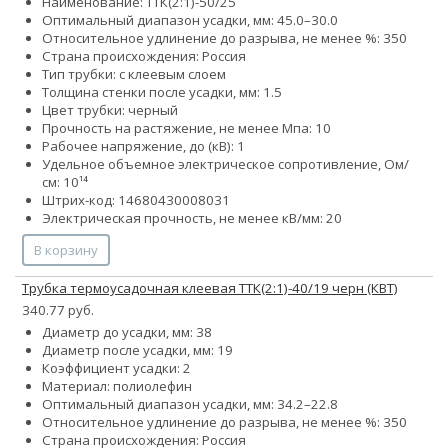
Наименование: ТТК(2:1)-50/25
Оптимальный диапазон усадки, мм: 45.0–30.0
Относительное удлинение до разрыва, не менее %: 350
Страна происхождения: Россия
Тип трубки: с клеевым слоем
Толщина стенки после усадки, мм: 1.5
Цвет трубки: черный
Прочность на растяжение, не менее Мпа: 10
Рабочее напряжение, до (кВ): 1
Удельное объемное электрическое сопротивление, Ом/
см: 10¹⁴
Штрих-код: 14680430008031
Электрическая прочность, не менее кВ/мм: 20
В корзину
Трубка термоусадочная клеевая ТТК(2:1)-40/19 черн (КВТ)
340.77 руб.
Диаметр до усадки, мм: 38
Диаметр после усадки, мм: 19
Коэффициент усадки: 2
Материал: полиолефин
Оптимальный диапазон усадки, мм: 34.2–22.8
Относительное удлинение до разрыва, не менее %: 350
Страна происхождения: Россия