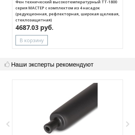
Фен технический высокотемпературный ТТ-1800
Г
серия МАСТЕР с комплектом из 4 насадок
(редукционная, рефлекторная, широкая щелевая,
стеклозащитная)
4687.03 руб.
Наши эксперты рекомендуют