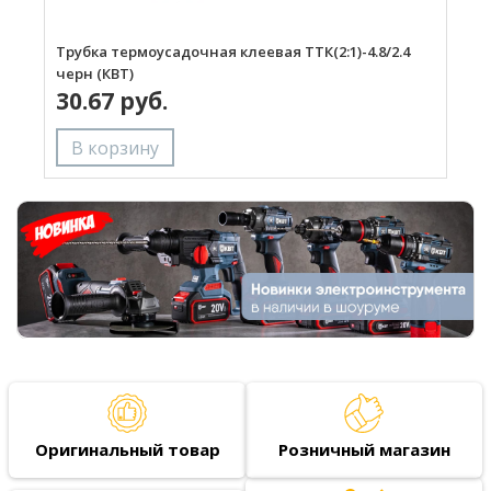
Трубка термоусадочная клеевая ТТК(2:1)-4.8/2.4
Т
черн (КВТ)
(
30.67 руб.
Оригинальный товар
Розничный магазин