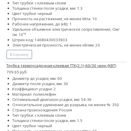
Тип трубки: с клеевым слоем
Толщина стенки после усадки, мм: 1.3
Цвет трубки: черный
Прочность на растяжение, не менее Мпа: 10
Рабочее напряжение, до (кВ): 1
Удельное объемное электрическое сопротивление, Ом/
см: 10¹⁴
Штрих-код: 14680430033903
Электрическая прочность, не менее кВ/мм: 20
В корзину
Трубка термоусадочная клеевая ТТК(2:1)-60/30 черн (КВТ)
709.65 руб.
Диаметр до усадки, мм: 60
Диаметр после усадки, мм: 30
Коэффициент усадки: 2
Материал: полиолефин
Оптимальный диапазон усадки, мм: 54-36
Относительное удлинение до разрыва, не менее %: 350
Страна происхождения: Россия
Тип трубки: с клеевым слоем
Толщина стенки после усадки, мм: 1.5
Цвет трубки: черный
Прочность на растяжение, не менее Мпа: 10