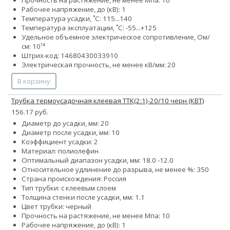
Рабочее напряжение, до (кВ): 1
Температура усадки, ˚С: 115...140
Температура эксплуатации, ˚С: -55...+125
Удельное объемное электрическое сопротивление, Ом/
см: 10¹⁴
Штрих-код: 14680430033910
Электрическая прочность, не менее кВ/мм: 20
В корзину
Трубка термоусадочная клеевая ТТК(2:1)-20/10 черн (КВТ)
156.17 руб.
Диаметр до усадки, мм: 20
Диаметр после усадки, мм: 10
Коэффициент усадки: 2
Материал: полиолефин
Оптимальный диапазон усадки, мм: 18.0 -12.0
Относительное удлинение до разрыва, не менее %: 350
Страна происхождения: Россия
Тип трубки: с клеевым слоем
Толщина стенки после усадки, мм: 1.1
Цвет трубки: черный
Прочность на растяжение, не менее Мпа: 10
Рабочее напряжение, до (кВ): 1