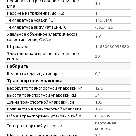
Прочность на растяжение, не менее
10
Мпа
Рабочее напряжение, до (кВ)
1
Температура усадки, ˚С
115...140
Температура эксплуатации, ˚С
-55...+125
Удельное объемное электрическое
10¹⁴
сопротивление, Ом/см
Штрих-код
14680430033880
Электрическая прочность, не менее
20
кВ/мм
Габариты
Вес нетто единицы товара, кг
0,01
Транспортная упаковка
Вес брутто транспортной упаковки, кг
12.5
Высота транспортной упаковки, см
34
Длина транспортной упаковки, см
105
Количество в транспортной упаковке
1500
Объём транспортной упаковки, куб.м
0.09639
картонная
Тип транспортной упаковки
коробка
Ширина транспортной упаковки, см
27