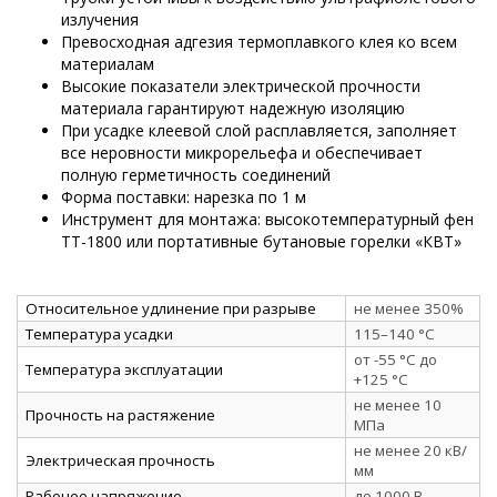
излучения
Превосходная адгезия термоплавкого клея ко всем
материалам
Высокие показатели электрической прочности
материала гарантируют надежную изоляцию
При усадке клеевой слой расплавляется, заполняет
все неровности микрорельефа и обеспечивает
полную герметичность соединений
Форма поставки: нарезка по 1 м
Инструмент для монтажа: высокотемпературный фен
ТТ-1800 или портативные бутановые горелки «КВТ»
Относительное удлинение при разрыве
не менее 350%
Температура усадки
115–140 °C
от -55 °C до
Температура эксплуатации
+125 °C
не менее 10
Прочность на растяжение
МПа
не менее 20 кВ/
Электрическая прочность
мм
Рабочее напряжение
до 1000 В