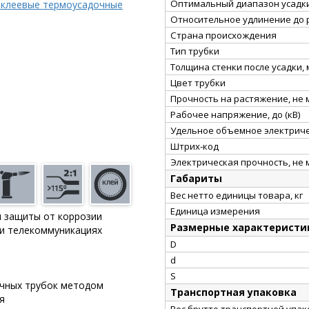
Оптимальный диапазон усадки
 клеевые термоусадочные
Относительное удлинение до 
Страна происхождения
Тип трубки
Толщина стенки после усадки,
Цвет трубки
Прочность на растяжение, не
Рабочее напряжение, до (кВ)
Удельное объемное электриче
Штрих-код
Электрическая прочность, не 
Габариты
Вес нетто единицы товара, кг
Единица измерения
и защиты от коррозии
Размерные характеристи
 и телекоммуникациях
D
d
S
очных трубок методом
Транспортная упаковка
я
Вес брутто транспортной упако