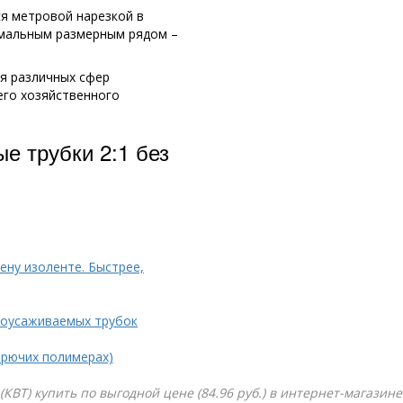
ся метровой нарезкой в
имальным размерным рядом –
ля различных сфер
его хозяйственного
е трубки 2:1 без
ену изоленте. Быстрее,
моусаживаемых трубок
орючих полимерах)
 (КВТ) купить по выгодной цене (84.96 руб.) в интернет-магазин