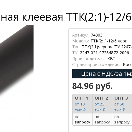
ая клеевая ТТК(2:1)-12/6
Артикул:
74303
Модель:
ТТК(2:1)-12/6 черн
Тип:
ТТК(2:1)черная (ТУ 2247
ТУ:
2247-021-97284872-2006
Производитель:
КВТ
Страна происхождения:
Росс
Цена с НДС/за 1м
84.96 руб.
ОПТ 1
ОПТ 2
ОПТ 3
от 10
от 25
от 50
тыс. ₽
тыс. ₽
тыс. ₽
по
по
по
запросу
запросу
запросу