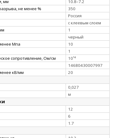
, мм
10.8–7.2
разрыва, не менее %
350
Россия
с клеевым слоем
 мм
1
черный
 менее Мпа
10
1
ское сопротивление, Ом/см
10¹⁴
14680430007997
менее кВ/мм
20
0,027
м
ки
12
6
1.7
вки, кг
10.2