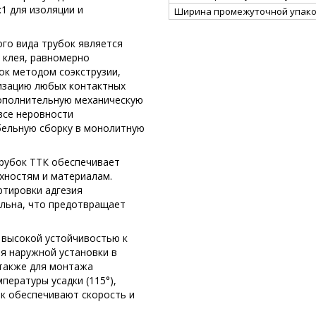
1 для изоляции и
Ширина промежуточной упако
го вида трубок является
 клея, равномерно
ок методом соэкструзии,
изацию любых контактных
дополнительную механическую
 все неровности
бельную сборку в монолитную
трубок ТТК обеспечивает
хностям и материалам.
ртировки адгезия
льна, что предотвращает
высокой устойчивостью к
я наружной установки в
также для монтажа
пературы усадки (115°),
к обеспечивают скорость и