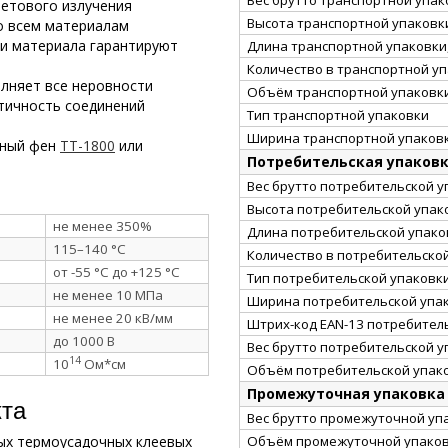
летового излучения
Высота транспортной упаковки
о всем материалам
ти материала гарантируют
Длина транспортной упаковки,
Количество в транспортной у
олняет все неровности
Объём транспортной упаковки
тичность соединений
Тип транспортной упаковки
Ширина транспортной упаковк
рный фен
ТТ-1800
или
Потребительская упаков
Вес брутто потребительской уп
Высота потребительской упако
не менее 350%
Длина потребительской упаков
115–140 °C
Количество в потребительско
от -55 °C до +125 °C
Тип потребительской упаковк
не менее 10 МПа
Ширина потребительской упак
не менее 20 кВ/мм
Штрих-код EAN-13 потребител
до 1000 В
Вес брутто потребительской уп
14
10
Ом*см
Объём потребительской упако
Промежуточная упаковка
кта
Вес брутто промежуточной упа
Объём промежуточной упаковк
ых термоусадочных клеевых