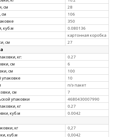
, см
28
 см
106
паковке
350
, куб.м
0.080136
картонная коробка
и, см
27
ка
аковки, кг:
0.27
вки, см
6
ки, см
100
й упаковке
10
и
п/э пакет
овки, см
7
ьской упаковки
4680430007990
аковки, кг
0.27
вки, куб.м
0.0042
ковки, кг
0,27
и, куб.м
0,0042