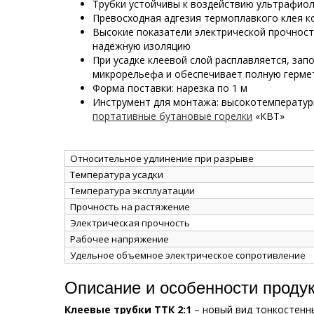
Трубки устойчивы к воздействию ультрафио
Превосходная адгезия термоплавкого клея к
Высокие показатели электрической прочнос
надежную изоляцию
При усадке клеевой слой расплавляется, зап
микрорельефа и обеспечивает полную герме
Форма поставки: нарезка по 1 м
Инструмент для монтажа: высокотемперату
портативные бутановые горелки
«КВТ»
Относительное удлинение при разрыве
Температура усадки
Температура эксплуатации
Прочность на растяжение
Электрическая прочность
Рабочее напряжение
Удельное объемное электрическое сопротивление
Описание и особенности проду
Клеевые трубки ТТК 2:1
– новый вид тонкостенн