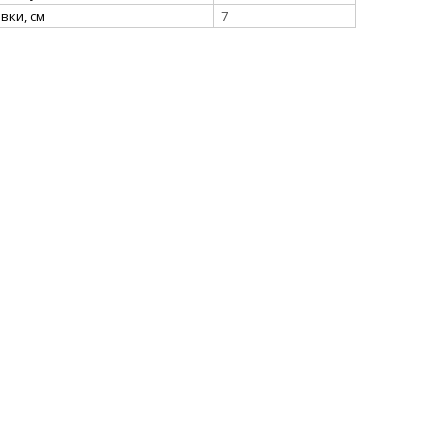
вки, см
7