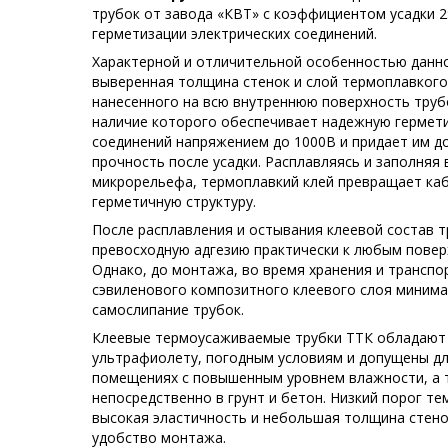
трубок от завода «КВТ» с коэффициентом усадки 2:
герметизации электрических соединений.
Характерной и отличительной особенностью данно
выверенная толщина стенок и слой термоплавкого
нанесенного на всю внутреннюю поверхность труб
наличие которого обеспечивает надежную гермет
соединений напряжением до 1000В и придает им 
прочность после усадки. Расплавляясь и заполняя
микрорельефа, термоплавкий клей превращает ка
герметичную структуру.
После расплавления и остывания клеевой состав 
превосходную адгезию практически к любым повер
Однако, до монтажа, во время хранения и транспо
сэвиленового композитного клеевого слоя минима
самослипание трубок.
Клеевые термоусаживаемые трубки ТТК обладают 
ультрафиолету, погодным условиям и допущены дл
помещениях с повышенным уровнем влажности, а 
непосредственно в грунт и бетон. Низкий порог тем
высокая эластичность и небольшая толщина стено
удобство монтажа.