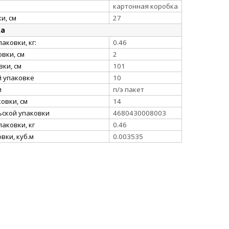
картонная коробка
и, см
27
ка
аковки, кг:
0.46
вки, см
2
ки, см
101
й упаковке
10
и
п/э пакет
овки, см
14
ьской упаковки
4680430008003
аковки, кг
0.46
вки, куб.м
0.003535