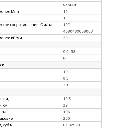
черный
 менее Мпа
10
1
ское сопротивление, Ом/см
10¹⁴
4680430008003
менее кВ/мм
20
0.0458
м
ки
19
9.5
2.1
вки, кг
10.5
, см
29
 см
106
паковке
200
, куб.м
0.082998