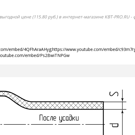
о выгодной цене (115.80 руб.) в интернет-магазине КВТ-PRO.RU -
ube.com/embed/4QFhAraAHyg;https://www.youtube.com/embed/c93m7
w.youtube.com/embed/Ps2BwiTNPGw