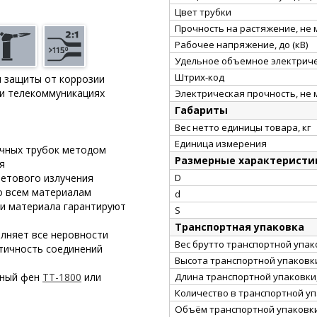
Цвет трубки
Прочность на растяжение, не
Рабочее напряжение, до (кВ)
Удельное объемное электриче
Штрих-код
и защиты от коррозии
 и телекоммуникациях
Электрическая прочность, не 
Габариты
Вес нетто единицы товара, кг
Единица измерения
очных трубок методом
Размерные характеристи
я
летового излучения
D
о всем материалам
d
ти материала гарантируют
S
Транспортная упаковка
олняет все неровности
Вес брутто транспортной упако
тичность соединений
Высота транспортной упаковки
рный фен
ТТ-1800
или
Длина транспортной упаковки,
Количество в транспортной у
Объём транспортной упаковки