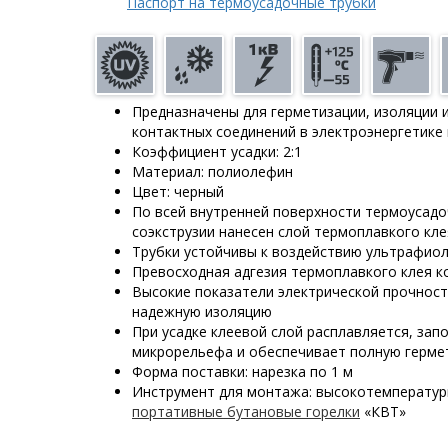
Паспорт на термоусадочные трубки
Предназначены для герметизации, изоляции 
контактных соединений в электроэнергетике
Коэффициент усадки: 2:1
Материал: полиолефин
Цвет: черный
По всей внутренней поверхности термоусад
соэкструзии нанесен слой термоплавкого кле
Трубки устойчивы к воздействию ультрафио
Превосходная адгезия термоплавкого клея к
Высокие показатели электрической прочнос
надежную изоляцию
При усадке клеевой слой расплавляется, зап
микрорельефа и обеспечивает полную герме
Форма поставки: нарезка по 1 м
Инструмент для монтажа: высокотемперату
портативные бутановые горелки
«КВТ»