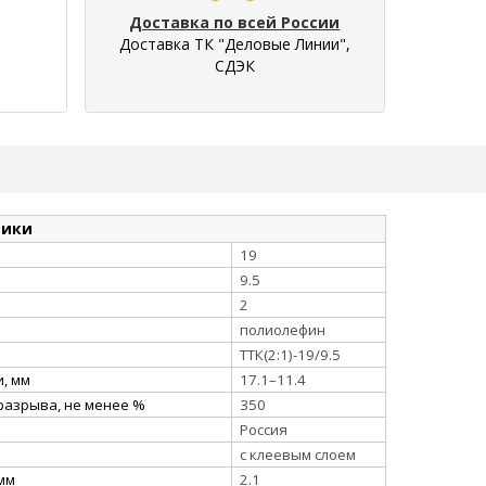
Доставка по всей России
Доставка ТК "Деловые Линии",
СДЭК
тики
19
9.5
2
полиолефин
ТТК(2:1)-19/9.5
, мм
17.1–11.4
разрыва, не менее %
350
Россия
с клеевым слоем
 мм
2.1