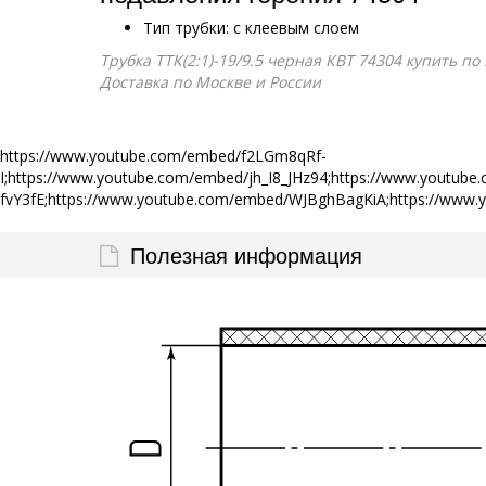
Тип трубки: с клеевым слоем
Трубка ТТК(2:1)-19/9.5 черная КВТ 74304 купить п
Доставка по Москве и России
https://www.youtube.com/embed/f2LGm8qRf-
I;https://www.youtube.com/embed/jh_I8_JHz94;https://www.yout
fvY3fE;https://www.youtube.com/embed/WJBghBagKiA;https://ww
Полезная информация