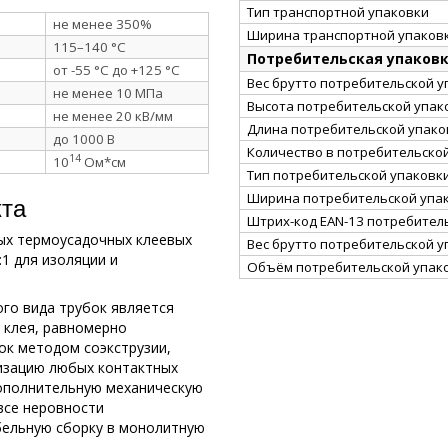
Тип транспортной упаковки
не менее 350%
Ширина транспортной упаковк
115–140 °C
Потребительская упаков
от -55 °C до +125 °C
Вес брутто потребительской уп
не менее 10 МПа
Высота потребительской упако
не менее 20 кВ/мм
Длина потребительской упаков
до 1000 В
Количество в потребительско
14
10
Ом*см
Тип потребительской упаковк
кта
Ширина потребительской упак
Штрих-код EAN-13 потребител
ых термоусадочных клеевых
Вес брутто потребительской уп
1 для изоляции и
Объём потребительской упако
го вида трубок является
 клея, равномерно
ок методом соэкструзии,
изацию любых контактных
дополнительную механическую
 все неровности
бельную сборку в монолитную