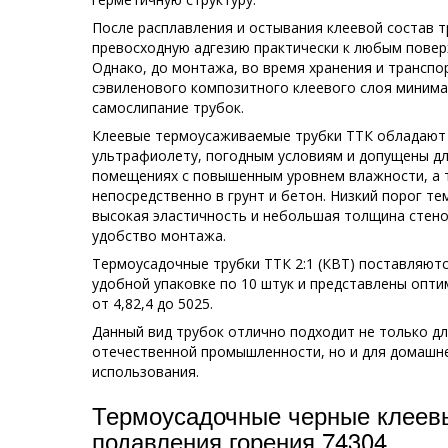
После расплавления и остывания клеевой состав 
превосходную адгезию практически к любым повер
Однако, до монтажа, во время хранения и транспо
сэвиленового композитного клеевого слоя минима
самослипание трубок.
Клеевые термоусаживаемые трубки ТТК обладают 
ультрафиолету, погодным условиям и допущены дл
помещениях с повышенным уровнем влажности, а 
непосредственно в грунт и бетон. Низкий порог тем
высокая эластичность и небольшая толщина стено
удобство монтажа.
Термоусадочные трубки ТТК 2:1 (КВТ) поставляют
удобной упаковке по 10 штук и представлены опт
от 4,82,4 до 5025.
Данный вид трубок отлично подходит не только д
отечественной промышленности, но и для домашн
использования.
Термоусадочные черные клеевы
подавления горения 74304