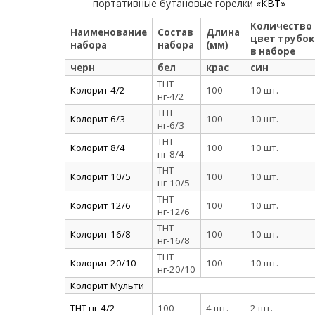
портативные бутановые горелки
«КВТ»
Количество
Наименование
Состав
Длина
цвет трубок
набора
набора
(мм)
в наборе
черн
бел
крас
син
ТНТ
Колорит 4/2
100
10 шт.
нг-4/2
ТНТ
Колорит 6/3
100
10 шт.
нг-6/3
ТНТ
Колорит 8/4
100
10 шт.
нг-8/4
ТНТ
Колорит 10/5
100
10 шт.
нг-10/5
ТНТ
Колорит 12/6
100
10 шт.
нг-12/6
ТНТ
Колорит 16/8
100
10 шт.
нг-16/8
ТНТ
Колорит 20/10
100
10 шт.
нг-20/10
Колорит Мульти
ТНТ нг-4/2
100
4 шт.
2 шт.