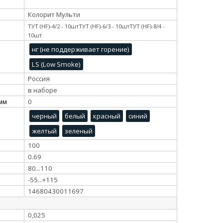
Колорит Мульти
ТУТ (HF)-4/2 - 10штТУТ (HF)-6/3 - 10штТУТ (HF)-8/4 -
10шт
нг (не поддерживает горение)
LS (Low Smoke)
Россия
в наборе
 мм
0
черный
белый
красный
синий
желтый
зеленый
100
0.69
80...110
-55...+115
14680430011697
0,025