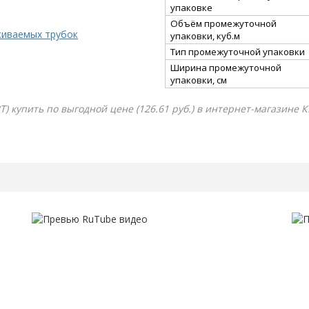
упаковке
Объём промежуточной
живаемых трубок
упаковки, куб.м
Тип промежуточной упаковки
Ширина промежуточной
упаковки, см
) купить по выгодной цене (126.61 руб.) в интернет-магазине К