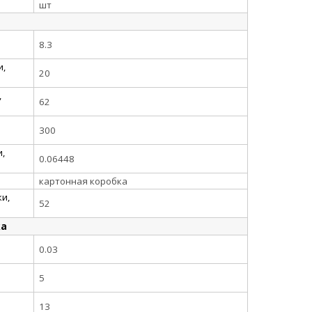
шт
8.3
и,
20
,
62
300
,
0.06448
картонная коробка
и,
52
ка
0.03
5
13