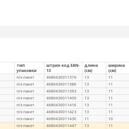
тип
штрих-код EAN-
длина
ширина
упаковки
13
(см)
(см)
п/э пакет
4680430011379
13
11
п/э пакет
4680430011386
13
11
п/э пакет
4680430011393
13
11
п/э пакет
4680430011409
13
11
п/э пакет
4680430011416
13
11
п/э пакет
4680430011423
13
11
п/э пакет
4680430011430
11
10
п/э пакет
4680430011447
13
11