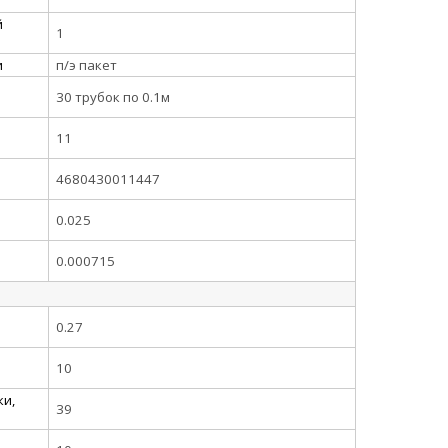
й
1
и
п/э пакет
30 трубок по 0.1м
11
4680430011447
0.025
0.000715
0.27
10
ки,
39