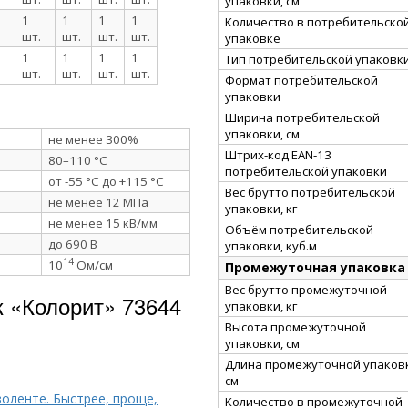
упаковки, см
1
1
1
1
Количество в потребительско
шт.
шт.
шт.
шт.
упаковке
1
1
1
1
Тип потребительской упаковк
шт.
шт.
шт.
шт.
Формат потребительской
упаковки
Ширина потребительской
упаковки, см
не менее 300%
Штрих-код EAN-13
80–110 °C
потребительской упаковки
от -55 °C до +115 °C
Вес брутто потребительской
не менее 12 МПа
упаковки, кг
не менее 15 кВ/мм
Объём потребительской
до 690 В
упаковки, куб.м
14
10
Ом/см
Промежуточная упаковка
Вес брутто промежуточной
 «Колорит» 73644
упаковки, кг
Высота промежуточной
упаковки, см
Длина промежуточной упаков
см
золенте. Быстрее, проще,
Количество в промежуточной