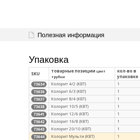
Полезная информация
Упаковка
товарные позиции
кол-во в
цвет
SKU
упаковке
трубки
Колорит 4/2 (КВТ)
1
73634
Колорит 6/3 (КВТ)
1
73636
Колорит 8/4 (КВТ)
1
73637
Колорит 10/5 (КВТ)
1
73638
Колорит 12/6 (КВТ)
1
73641
Колорит 16/8 (КВТ)
1
73642
Колорит 20/10 (КВТ)
1
73643
Колорит Мульти (КВТ)
1
73644