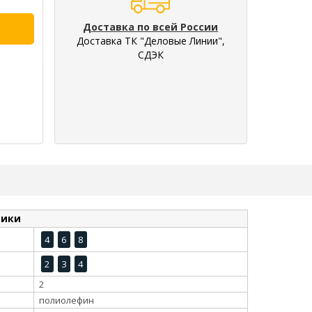
Доставка по всей России
Доставка ТК "Деловые Линии",
СДЭК
тики
4
6
8
2
3
4
2
полиолефин