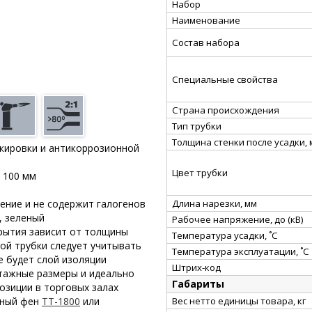
Набор
Наименование
Состав набора
Специальные свойства
Страна происхождения
Тип трубки
Толщина стенки после усадки,
кировки и антикоррозионной
Цвет трубки
 100 мм
Длина нарезки, мм
ение и не содержит галогенов
, зеленый
Рабочее напряжение, до (кВ)
рытия зависит от толщины
Температура усадки, ˚С
ой трубки следует учитывать
Температура эксплуатации, ˚С
е будет слой изоляции
Штрих-код
тажные размеры и идеально
Габариты
озиции в торговых залах
Вес нетто единицы товара, кг
рный фен
ТТ-1800
или