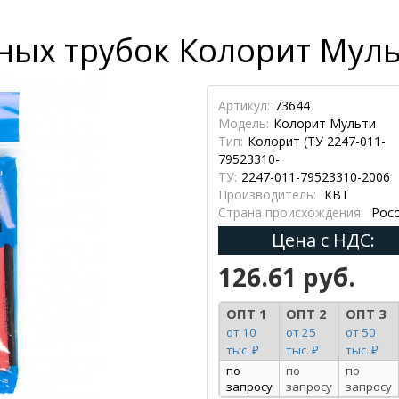
ых трубок Колорит Муль
Артикул:
73644
Модель:
Колорит Мульти
Тип:
Колорит (ТУ 2247-011-
79523310-
ТУ:
2247-011-79523310-2006
Производитель:
КВТ
Страна происхождения:
Росс
Цена с НДС:
126.61 руб.
ОПТ 1
ОПТ 2
ОПТ 3
от 10
от 25
от 50
тыс. ₽
тыс. ₽
тыс. ₽
по
по
по
запросу
запросу
запросу