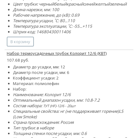
Цвет трубки:
черный
белый
красный
синий
желтый
зеленый
Длина нарезки, мм: 100
Рабочее напряжение, до (кВ): 0.69
Температура усадки, ˚С: 80...110
Температура эксплуатации, ˚С: -55...+115
Штрих-код: 14680430011406
В корзину
Набор термоусадочных трубок Колорит 12/6 (КВТ)
107.68 руб.
Диаметр до усадки, мм: 12
Диаметр после усадки, мм: 6
Коэффициент усадки: 2
Материал: полиолефин
Набор:
Наименование: Колорит 12/6
Оптимальный диапазон усадки, мм: 10.8-7.2
Состав набора:
ТУТ (HF)-12/6 - 20шт
Специальные свойства:
нг (не поддерживает горение)
LS
(Low Smoke)
Страна происхождения: Россия
Тип трубки: в наборе
Толщина стенки после усадки, мм: 0.6