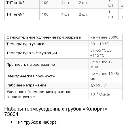
ТНТ нг-6/3
100
4 шт.
2 шт.
шт.
шт.
1
1
ТНТ нг-8/4
100
4 шт.
2 шт.
шт.
шт.
Относительное удлинение при разрыве
не менее 300%
Температура усадки
80–110 °C
от -55 °C до
Температура эксплуатации
+115 °C
не менее 12
Прочность на растяжение
МПа
не менее 15 кВ/
Электрическая прочность
мм
Рабочее напряжение
до 690 В
Удельное объемное электрическое
14
10
Ом/см
сопротивление
Наборы термоусадочных трубок «Колорит»
73634
Тип трубки: в наборе