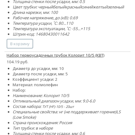
Толщина стенки после усадки, мм: 0.5
Цвет трубки:
черный
белый
красный
синий
желтый
зеленый
Длина нарезки, мм: 100
Рабочее напряжение, до (кВ): 0.69
Температура усадки, ˚С: 80...110
Температура эксплуатации, ˚С: -55...+115
Штрих-код: 14680430011642
В корзину
Набор термоусадочных трубок Колорит 10/5 (КВТ)
104.19 руб.
Диаметр до усадки, мм: 10
Диаметр после усадки, мм: 5
Коэффициент усадки: 2
Материал: полиолефин
Набор:
Наименование: Колорит 10/5
Оптимальный диапазон усадки, мм: 9.0-6.0
Состав набора:
ТУТ (HF)-10/5 - 20шт
Специальные свойства:
нг (не поддерживает горение)
LS
(Low Smoke)
Страна происхождения: Россия
Тип трубки: в наборе
Толщина стенки после усадки, мм: 0.6