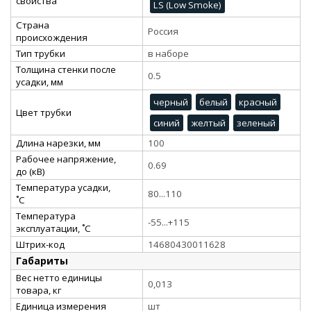
свойства
LS (Low Smoke)
Страна
Россия
происхождения
Тип трубки
в наборе
Толщина стенки после
0.5
усадки, мм
черный
белый
красный
Цвет трубки
синий
желтый
зеленый
Длина нарезки, мм
100
Рабочее напряжение,
0.69
до (кВ)
Температура усадки,
80...110
˚С
Температура
-55...+115
эксплуатации, ˚С
Штрих-код
14680430011628
Габариты
Вес нетто единицы
0,013
товара, кг
Единица измерения
шт