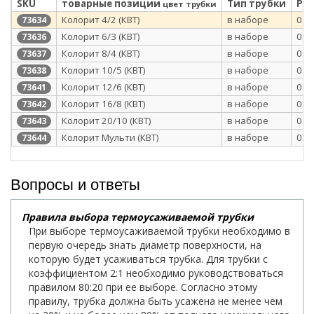
SKU
товарные позиции
Тип трубки
Раб
цвет трубки
Колорит 4/2 (КВТ)
в наборе
0.6
73634
Колорит 6/3 (КВТ)
в наборе
0.6
73636
Колорит 8/4 (КВТ)
в наборе
0.6
73637
Колорит 10/5 (КВТ)
в наборе
0.6
73638
Колорит 12/6 (КВТ)
в наборе
0.6
73641
Колорит 16/8 (КВТ)
в наборе
0.6
73642
Колорит 20/10 (КВТ)
в наборе
0.6
73643
Колорит Мульти (КВТ)
в наборе
0.6
73644
Вопросы и ответы
Правила выбора термоусаживаемой трубки
При выборе термоусаживаемой трубки необходимо в
первую очередь знать диаметр поверхности, на
которую будет усаживаться трубка. Для трубки с
коэффициентом 2:1 необходимо руководствоваться
правилом 80:20 при ее выборе. Согласно этому
правилу, трубка должна быть усажена не менее чем