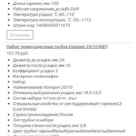
Длина нарезки, мм: 100
Рабочее напряжение, до (кВ): 0.69
Температура усадки, ˚С: 80...110
Температура эксплуатации, ˚С: -55...+115
Штрих-код: 14680430011673
В корзину
Набор термоусадочных трубок Колорит 20/10 (КВТ)
157.76 руб.
Диаметр до усадки, мм: 20
Диаметр после усадки, мм: 10
Коэффициент усадки: 2
Материал: полиолефин
Набор:
Наименование: Колорит 20/10
Оптимальный диапазон усадки, мм: 18.0-12.0
Состав набора:
ТУТ (HF)-20/10 - 20шт
Специальные свойства:
нг (не поддерживает горение)
LS
(Low Smoke)
Страна происхождения: Россия
Тип трубки: в наборе
Толщина стенки после усадки, мм: 0.8
Цвет трубки:
черный
белый
красный
синий
желтый
зеленый