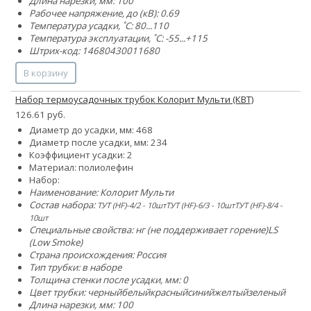
Длина нарезки, мм: 100
Рабочее напряжение, до (кВ): 0.69
Температура усадки, ˚С: 80...110
Температура эксплуатации, ˚С: -55...+115
Штрих-код: 14680430011680
В корзину
Набор термоусадочных трубок Колорит Мульти (КВТ)
126.61 руб.
Диаметр до усадки, мм:
4
6
8
Диаметр после усадки, мм:
2
3
4
Коэффициент усадки: 2
Материал: полиолефин
Набор:
Наименование: Колорит Мульти
Состав набора:
ТУТ (HF)-4/2 - 10штТУТ (HF)-6/3 - 10штТУТ (HF)-8/4 -
10шт
Специальные свойства:
нг (не поддерживает горение)
LS
(Low Smoke)
Страна происхождения: Россия
Тип трубки: в наборе
Толщина стенки после усадки, мм: 0
Цвет трубки:
черный
белый
красный
синий
желтый
зеленый
Длина нарезки, мм: 100