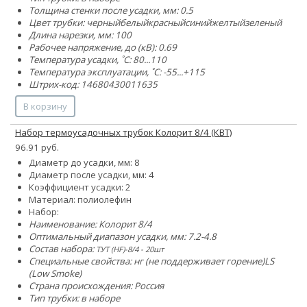
Толщина стенки после усадки, мм: 0.5
Цвет трубки:
черный
белый
красный
синий
желтый
зеленый
Длина нарезки, мм: 100
Рабочее напряжение, до (кВ): 0.69
Температура усадки, ˚С: 80...110
Температура эксплуатации, ˚С: -55...+115
Штрих-код: 14680430011635
В корзину
Набор термоусадочных трубок Колорит 8/4 (КВТ)
96.91 руб.
Диаметр до усадки, мм: 8
Диаметр после усадки, мм: 4
Коэффициент усадки: 2
Материал: полиолефин
Набор:
Наименование: Колорит 8/4
Оптимальный диапазон усадки, мм: 7.2-4.8
Состав набора:
ТУТ (HF)-8/4 - 20шт
Специальные свойства:
нг (не поддерживает горение)
LS
(Low Smoke)
Страна происхождения: Россия
Тип трубки: в наборе