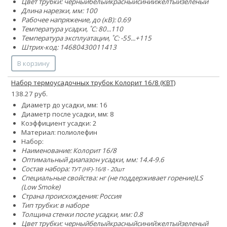
Цвет трубки:
черный
белый
красный
синий
желтый
зеленый
Длина нарезки, мм: 100
Рабочее напряжение, до (кВ): 0.69
Температура усадки, ˚С: 80...110
Температура эксплуатации, ˚С: -55...+115
Штрих-код: 14680430011413
В корзину
Набор термоусадочных трубок Колорит 16/8 (КВТ)
138.27 руб.
Диаметр до усадки, мм: 16
Диаметр после усадки, мм: 8
Коэффициент усадки: 2
Материал: полиолефин
Набор:
Наименование: Колорит 16/8
Оптимальный диапазон усадки, мм: 14.4-9.6
Состав набора:
ТУТ (HF)-16/8 - 20шт
Специальные свойства:
нг (не поддерживает горение)
LS
(Low Smoke)
Страна происхождения: Россия
Тип трубки: в наборе
Толщина стенки после усадки, мм: 0.8
Цвет трубки:
черный
белый
красный
синий
желтый
зеленый