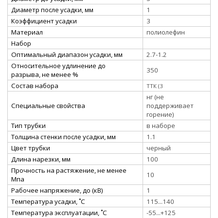
Диаметр после усадки, мм
1
Коэффициент усадки
3
Материал
полиолефин
Набор
Оптимальный диапазон усадки, мм
2.7-1.2
Относительное удлинение до
350
разрыва, не менее %
Состав набора
ТТК (3
нг (не
Специальные свойства
поддерживает
горение)
Тип трубки
в наборе
Толщина стенки после усадки, мм
1.1
Цвет трубки
черный
Длина нарезки, мм
100
Прочность на растяжение, не менее
10
Мпа
Рабочее напряжение, до (кВ)
1
Температура усадки, ˚С
115...140
Температура эксплуатации, ˚С
-55...+125