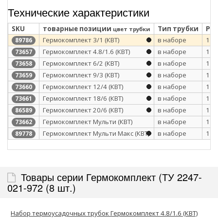
Технические характеристики
SKU
товарные позиции
Тип трубки
Раб
цвет трубки
Гермокомплект 3/1 (КВТ)
в наборе
1
89786
Гермокомплект 4.8/1.6 (КВТ)
в наборе
1
73657
Гермокомплект 6/2 (КВТ)
в наборе
1
73658
Гермокомплект 9/3 (КВТ)
в наборе
1
73659
Гермокомплект 12/4 (КВТ)
в наборе
1
73660
Гермокомплект 18/6 (КВТ)
в наборе
1
73661
Гермокомплект 20/6 (КВТ)
в наборе
1
86589
Гермокомплект Мульти (КВТ)
в наборе
1
73662
Гермокомплект Мульти Макс (КВТ)
в наборе
1
89778
Товары серии Гермокомплект (ТУ 2247-
021-972 (8 шт.)
Набор термоусадочных трубок Гермокомплект 4.8/1.6 (КВТ)