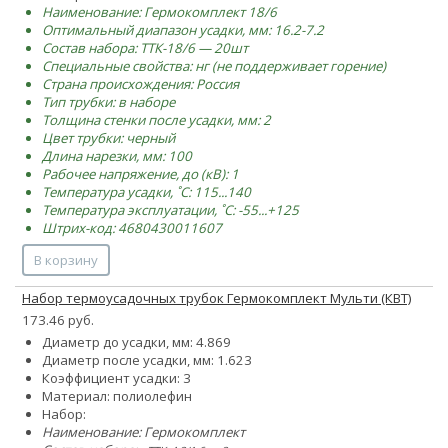
Наименование: Гермокомплект 18/6
Оптимальный диапазон усадки, мм: 16.2-7.2
Состав набора: ТТК-18/6 — 20шт
Специальные свойства: нг (не поддерживает горение)
Страна происхождения: Россия
Тип трубки: в наборе
Толщина стенки после усадки, мм: 2
Цвет трубки: черный
Длина нарезки, мм: 100
Рабочее напряжение, до (кВ): 1
Температура усадки, ˚С: 115...140
Температура эксплуатации, ˚С: -55...+125
Штрих-код: 4680430011607
В корзину
Набор термоусадочных трубок Гермокомплект Мульти (КВТ)
173.46 руб.
Диаметр до усадки, мм:
4.8
6
9
Диаметр после усадки, мм:
1.6
2
3
Коэффициент усадки: 3
Материал: полиолефин
Набор:
Наименование: Гермокомплект