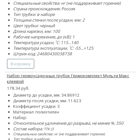
Специальные свойства: нг (не поддерживает горение)
Страна происхождения: Россия
Тип трубки: в наборе
Толщина стенки после усадки, мм: 2
Цвет трубки: черный
Длина нарезки, мм: 100
Рабочее напряжение, до (кВ): 1
Температура усадки, ˚С: 115...140
Температура эксплуатации, ˚С: -55...+125
Штрих-код: 24680430038738
В корзину
Набор термоусадочных трубок Гермокомплект Мульти Макс
клеевой
178.34 руб.
Диаметр до усадки, мм:
3
4.8
6
9
12
Диаметр после усадки, мм:
1
1.6
2
3
Коэффициент усадки: 3
Материал: полиэтилен
Набор:
Относительное удлинение до разрыва, не менее %: 350
Состав набора:
ТТК (3
Специальные свойства: нг (не поддерживает горение)
Тип трубки: в наборе