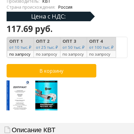
Производитель:
КВТ
Страна происхождения:
Россия
Цена с НДС:
117.69 руб.
ОПТ 1
ОПТ 2
ОПТ 3
ОПТ 4
от 10 тыс. ₽
от 25 тыс. ₽
от 50 тыс. ₽
от 100 тыс. ₽
по запросу
по запросу
по запросу
по запросу
Описание КВТ