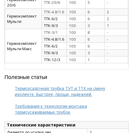
ТТК-20/6
100
5
-
20/6
ТТК-4.8/1.6
100
6
2
Гермокомплект
ТТК-6/2
100
6
2
Мульти
ТТК-9/3
100
3
1
ТТК-3/1
100
8
-
ТТК-4.8/1.6
100
6
-
Гермокомплект
ТТК-6/2
100
6
-
Мульти Макс
ТТК-9/3
100
3
-
ТТК-12/3
100
1
-
Полезные статьи
Термоусадочная трубка ТУТ и ТТК на смену
изоленте. Быстрее, проще, надежней.
Требования к технологии монтажа
термоусаживаемых трубок
Технические характеристики
Диаметр до усадки, мм
3