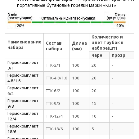
портативные бутановые горелки марки «КВТ»
Количество и
Наименование
цвет трубок в
Состав
Длина
набора
наборе(шт)
набора
(мм)
черн
прозр
Гермокомплект
ТТК-3/1
100
20
-
3/1
Гермокомплект
ТТК-4.8/1.6
100
20
-
4.8/1.6
Гермокомплект
ТТК-6/2
100
20
-
6/2
Гермокомплект
ТТК-9/3
100
15
-
9/3
Гермокомплект
ТТК-12/4
100
10
-
12/4
Гермокомплект
ТТК-18/6
100
5
-
18/6
Гермокомплект