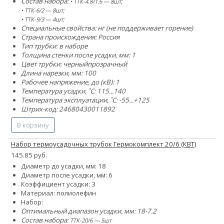
Состав набора:
• ТТК-4.8/1.6 — 8шт;
• ТТК-6/2 — 8шт;
• ТТК-9/3 — 4шт;
Специальные свойства: нг (не поддерживает горение)
Страна происхождения: Россия
Тип трубки: в наборе
Толщина стенки после усадки, мм: 1
Цвет трубки:
черный
прозрачный
Длина нарезки, мм: 100
Рабочее напряжение, до (кВ): 1
Температура усадки, ˚С: 115...140
Температура эксплуатации, ˚С: -55...+125
Штрих-код: 24680430011892
В корзину
Набор термоусадочных трубок Гермокомплект 20/6 (КВТ)
145.85 руб.
Диаметр до усадки, мм: 18
Диаметр после усадки, мм: 6
Коэффициент усадки: 3
Материал: полиолефин
Набор:
Оптимальный диапазон усадки, мм: 18-7.2
Состав набора:
ТТК-20/6 — 5шт