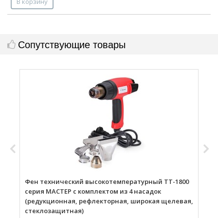
В корзину
Сопутствующие товары
Фен технический высокотемпературный ТТ-1800
Г
серия МАСТЕР с комплектом из 4 насадок
(редукционная, рефлекторная, широкая щелевая,
стеклозащитная)