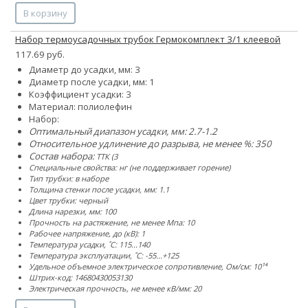
В корзину
Набор термоусадочных трубок Гермокомплект 3/1 клеевой
117.69 руб.
Диаметр до усадки, мм: 3
Диаметр после усадки, мм: 1
Коэффициент усадки: 3
Материал: полиолефин
Набор:
Оптимальный диапазон усадки, мм: 2.7-1.2
Относительное удлинение до разрыва, не менее %: 350
Состав набора:
ТТК (3
Специальные свойства: нг (не поддерживает горение)
Тип трубки: в наборе
Толщина стенки после усадки, мм: 1.1
Цвет трубки: черный
Длина нарезки, мм: 100
Прочность на растяжение, не менее Мпа: 10
Рабочее напряжение, до (кВ): 1
Температура усадки, ˚С: 115...140
Температура эксплуатации, ˚С: -55...+125
Удельное объемное электрическое сопротивление, Ом/см: 10¹⁴
Штрих-код: 14680430053130
Электрическая прочность, не менее кВ/мм: 20