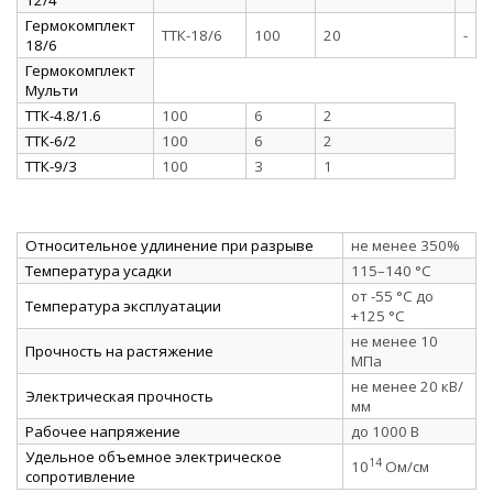
Гермокомплект
ТТК-18/6
100
20
-
18/6
Гермокомплект
Мульти
ТТК-4.8/1.6
100
6
2
ТТК-6/2
100
6
2
ТТК-9/3
100
3
1
Относительное удлинение при разрыве
не менее 350%
Температура усадки
115–140 °C
от -55 °C до
Температура эксплуатации
+125 °C
не менее 10
Прочность на растяжение
МПа
не менее 20 кВ/
Электрическая прочность
мм
Рабочее напряжение
до 1000 В
Удельное объемное электрическое
14
10
Ом/см
сопротивление