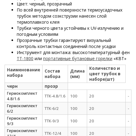
Цвет: черный, прозрачный
По всей внутренней поверхности термоусадочных
трубок методом соэкструзии нанесен слой
термоплавкого клея
Трубки черного цвета устойчивы к UV-излучению и
погодным условиям
Прозрачные трубки гарантируют визуальный
контроль контактных соединений после усадки
Инструмент для монтажа: высокотемпературный фен
ТТ-1800
или
портативные бутановые горелки
«КВТ»
Количество и
Наименование
Состав
Длина
цвет трубок в
набора
набора
(мм)
наборе(шт)
черн
прозр
Гермокомплект
ТТК-4.8/1.6
100
20
-
4.8/1.6
Гермокомплект
ТТК-6/2
100
20
-
6/2
Гермокомплект
ТТК-9/3
100
20
-
9/3
Гермокомплект
ТТК-12/4
100
20
-
12/4