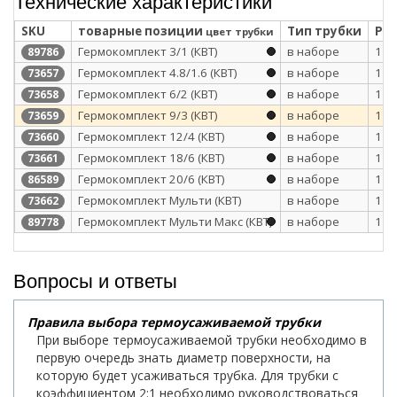
Технические характеристики
SKU
товарные позиции
Тип трубки
Раб
цвет трубки
Гермокомплект 3/1 (КВТ)
в наборе
1
89786
Гермокомплект 4.8/1.6 (КВТ)
в наборе
1
73657
Гермокомплект 6/2 (КВТ)
в наборе
1
73658
Гермокомплект 9/3 (КВТ)
в наборе
1
73659
Гермокомплект 12/4 (КВТ)
в наборе
1
73660
Гермокомплект 18/6 (КВТ)
в наборе
1
73661
Гермокомплект 20/6 (КВТ)
в наборе
1
86589
Гермокомплект Мульти (КВТ)
в наборе
1
73662
Гермокомплект Мульти Макс (КВТ)
в наборе
1
89778
Вопросы и ответы
Правила выбора термоусаживаемой трубки
При выборе термоусаживаемой трубки необходимо в
первую очередь знать диаметр поверхности, на
которую будет усаживаться трубка. Для трубки с
коэффициентом 2:1 необходимо руководствоваться