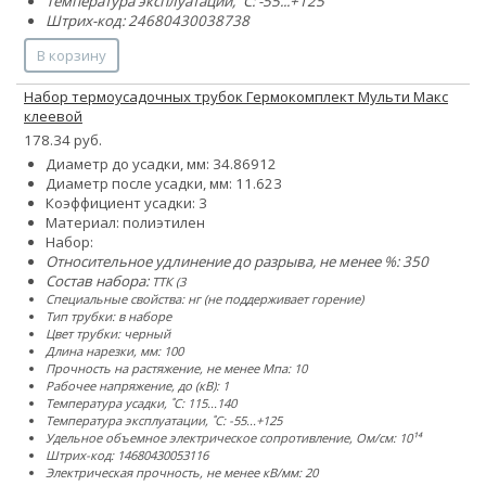
Температура эксплуатации, ˚С: -55...+125
Штрих-код: 24680430038738
В корзину
Набор термоусадочных трубок Гермокомплект Мульти Макс
клеевой
178.34 руб.
Диаметр до усадки, мм:
3
4.8
6
9
12
Диаметр после усадки, мм:
1
1.6
2
3
Коэффициент усадки: 3
Материал: полиэтилен
Набор:
Относительное удлинение до разрыва, не менее %: 350
Состав набора:
ТТК (3
Специальные свойства: нг (не поддерживает горение)
Тип трубки: в наборе
Цвет трубки: черный
Длина нарезки, мм: 100
Прочность на растяжение, не менее Мпа: 10
Рабочее напряжение, до (кВ): 1
Температура усадки, ˚С: 115...140
Температура эксплуатации, ˚С: -55...+125
Удельное объемное электрическое сопротивление, Ом/см: 10¹⁴
Штрих-код: 14680430053116
Электрическая прочность, не менее кВ/мм: 20