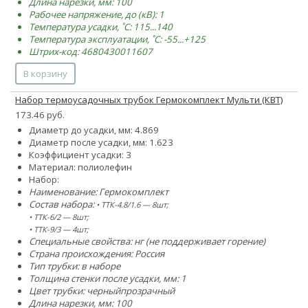
Длина нарезки, мм: 100
Рабочее напряжение, до (кВ): 1
Температура усадки, ˚С: 115...140
Температура эксплуатации, ˚С: -55...+125
Штрих-код: 4680430011607
В корзину
Набор термоусадочных трубок Гермокомплект Мульти (КВТ)
173.46 руб.
Диаметр до усадки, мм:
4.8
6
9
Диаметр после усадки, мм:
1.6
2
3
Коэффициент усадки: 3
Материал: полиолефин
Набор:
Наименование: Гермокомплект
Состав набора:
• ТТК-4.8/1.6 — 8шт;
• ТТК-6/2 — 8шт;
• ТТК-9/3 — 4шт;
Специальные свойства: нг (не поддерживает горение)
Страна происхождения: Россия
Тип трубки: в наборе
Толщина стенки после усадки, мм: 1
Цвет трубки:
черный
прозрачный
Длина нарезки, мм: 100