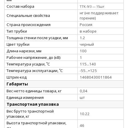
Состав набора
ТТК-9/3 — 15шт
нг (не поддерживает
Специальные свойства
горение)
Страна происхождения
Россия
Тип трубки
в наборе
Толщина стенки после усадки, мм
1.2
Цвет трубки
черный
Длина нарезки, мм
100
Рабочее напряжение, до (кВ)
1
Температура усадки, ˚С
115...140
Температура эксплуатации, ˚С
-55...+125
Штрих-код
14680430011864
Габариты
Вес нетто единицы товара, кг
0,04
Единица измерения
шт
Транспортная упаковка
Вес брутто транспортной
10.22
упаковки, кг
Высота транспортной упаковки,
46
см