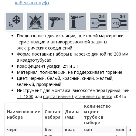
кабельных муфт
Предназначен для изоляции, цветовой маркировки,
герметизации и антикоррозионной защиты
электрических соединений
Форма поставки: наборы в нарезке длиной по 200 мм
в квадротубусах
Коэффициент усадки: 2:1 и 3:1
Материал: полиолефин, не поддерживает горение
Цвет: черный, белый, красный, синий, желтый,
зеленый, прозрачный
Инструмент для монтажа: высокотемпературный фен
ТТ-1800
или
портативные бутановые горелки
«КВТ»
Количество
Наименование
Состав
Длина
и цвет
набора
набора
(мм)
трубок в
наборе
черн
бел
крас
син
жел
зе