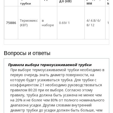
до (кВ)
мм
мм
трубки
Термомикс
в
4/ 4.8/ 6/
75886
0.69/ 1
1.6/
(КВТ)
наборе
8/ 12
Вопросы и ответы
Правила выбора термоусаживаемой трубки
При выборе термоусаживаемой трубки необходимо в
первую очередь знать диаметр поверхности, на
которую будет усаживаться трубка. Для трубки с
коэффициентом 2:1 необходимо руководствоваться
правилом 80:20 при ее выборе. Согласно этому
правилу, трубка должна быть усажена не менее чем
на 20% и не более чем 80% от полного номинального
диапазона усадки. Другим словами внутренний
диаметр трубки до усадки должен быть больше, чем