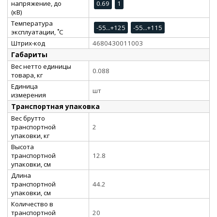
напряжение, до
0.69
1
(кВ)
Температура
-55...+125
-55...+115
эксплуатации, ˚С
Штрих-код
4680430011003
Габариты
Вес нетто единицы
0.088
товара, кг
Единица
шт
измерения
Транспортная упаковка
Вес брутто
транспортной
2
упаковки, кг
Высота
транспортной
12.8
упаковки, см
Длина
транспортной
44.2
упаковки, см
Количество в
транспортной
20