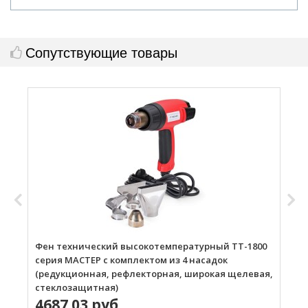
Сопутствующие товары
Фен технический высокотемпературный ТТ-1800
Г
серия МАСТЕР с комплектом из 4 насадок
(редукционная, рефлекторная, широкая щелевая,
стеклозащитная)
4687.03 руб.