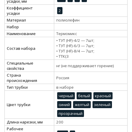
усадки, мм
Коэффициент
2
усадки
Материал
полиолефин
Набор
Наименование
Термомикс
• ТУТ (HF)-4/2 — 7шт;
• ТУТ (HF)-6/3 — 7шт;
Состав набора
• ТУТ (HF)-8/4 — 7шт;
• ТТК(3
Специальные
нг (не поддерживает горение)
свойства
Страна
Россия
происхождения
Тип трубки
в наборе
черный
белый
красный
Цвет трубки
синий
желтый
зеленый
прозрачный
Длина нарезки, мм
200
Рабочее