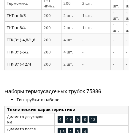
ТНТ
1
1
Термомикс
200
2 шт.
нг-4/2
шт.
шт.
1
1
ТНТ нг-6/3
200
2 шт.
1 шт.
шт.
шт.
1
1
ТНТ нг-8/4
200
2 шт.
1 шт.
шт.
шт.
ТТК(3:1)-4,8/1,6
200
4 шт.
-
-
-
ТТК(3:1)-6/2
200
4 шт.
-
-
-
ТТК(3:1)-12/4
200
2 шт.
-
-
-
Наборы термоусадочных трубок 75886
Тип трубки: в наборе
Технические характеристики
Диаметр до усадки,
4
4.8
6
8
12
мм
Диаметр после
1.6
2
3
4