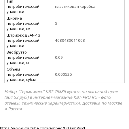
Тип
потребительской
пластиковая коробка
упаковки
Ширина
потребительской
5
упаковки, см
Штрих-код EAN-13
потребительской
4680430011003
упаковки
Вес брутто
потребительской
0.09
упаковки, кг
Объём
потребительской
0.000525
упаковки, куб.м
Набор "Термо микс" КВТ 75886 купить по выгодной цене
(304.53 руб.) в интернет-магазине КВТ-PRO.RU - фото,
отзывы, технические характеристики. Доставка по Москве
и России
https://www.youtube.com/embed/f2LGm8qRf-