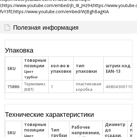
I;https://www.youtube.com/embed/jh_I8_JHz94;https://www.yout
fvY3fE;https://www.youtube.com/embed/WJBghBagKiA
Полезная информация
Упаковка
товарные
позиции
кол-во в
тип
штрих-код
SKU
упаковке
упаковки
EAN-13
Цвет
трубки
Термомикс
пластиковая
75886
1
468043001100
(КВТ)
коробка
Технические характеристики
товарные
Диаметр
Ди
Рабочее
позиции
Тип
до
по
SKU
напряжение,
трубки
усадки,
ус
Цвет