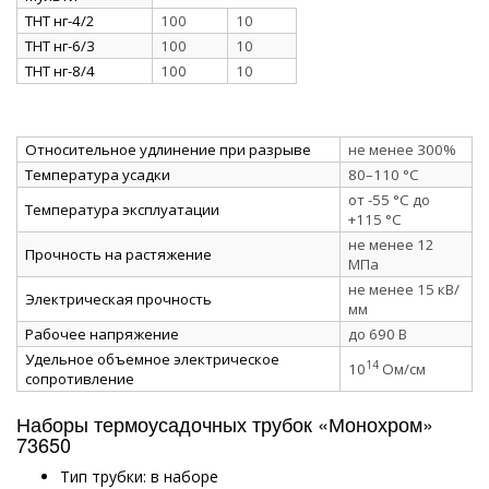
ТНТ нг-4/2
100
10
ТНТ нг-6/3
100
10
ТНТ нг-8/4
100
10
Относительное удлинение при разрыве
не менее 300%
Температура усадки
80–110 °C
от -55 °C до
Температура эксплуатации
+115 °C
не менее 12
Прочность на растяжение
МПа
не менее 15 кВ/
Электрическая прочность
мм
Рабочее напряжение
до 690 В
Удельное объемное электрическое
14
10
Ом/см
сопротивление
Наборы термоусадочных трубок «Монохром»
73650
Тип трубки: в наборе