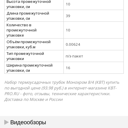
Высота промежуточной
10
упаковки, см
Длина промежуточной
39
упаковки, см
Количество в
промежуточной
10
упаковке
Объём промежуточной
0.00624
упаковки, куб.м
Тип промежуточной
п/э пакет
упаковки
Ширина промежуточной
16
упаковки, см
Набор термоусадочных трубок Монохром 8/4 (КВТ) купить
по выгодной цене (93.98 руб.) в интернет-магазине КВТ-
PRO.RU - фото, отзывы, технические характеристики.
Доставка по Москве и России
Видеообзоры