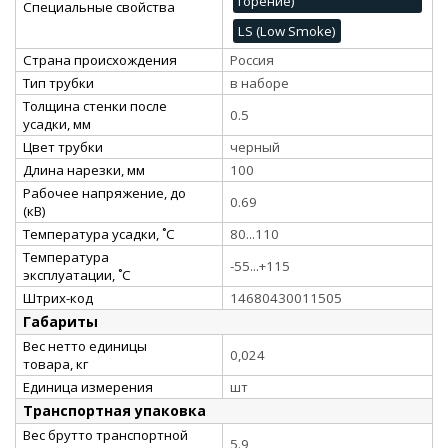
горение)
Специальные свойства
LS (Low Smoke)
Страна происхождения
Россия
Тип трубки
в наборе
Толщина стенки после
0.5
усадки, мм
Цвет трубки
черный
Длина нарезки, мм
100
Рабочее напряжение, до
0.69
(кВ)
Температура усадки, ˚С
80...110
Температура
-55...+115
эксплуатации, ˚С
Штрих-код
14680430011505
Габариты
Вес нетто единицы
0,024
товара, кг
Единица измерения
шт
Транспортная упаковка
Вес брутто транспортной
5.9