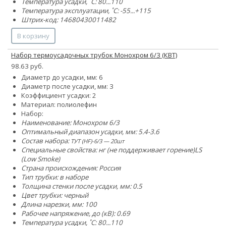
Температура усадки, ˚С: 80...110
Температура эксплуатации, ˚С: -55...+115
Штрих-код: 14680430011482
В корзину
Набор термоусадочных трубок Монохром 6/3 (КВТ)
98.63 руб.
Диаметр до усадки, мм: 6
Диаметр после усадки, мм: 3
Коэффициент усадки: 2
Материал: полиолефин
Набор:
Наименование: Монохром 6/3
Оптимальный диапазон усадки, мм: 5.4-3.6
Состав набора:
ТУТ (HF)-6/3 — 20шт
Специальные свойства:
нг (не поддерживает горение)
LS
(Low Smoke)
Страна происхождения: Россия
Тип трубки: в наборе
Толщина стенки после усадки, мм: 0.5
Цвет трубки: черный
Длина нарезки, мм: 100
Рабочее напряжение, до (кВ): 0.69
Температура усадки, ˚С: 80...110