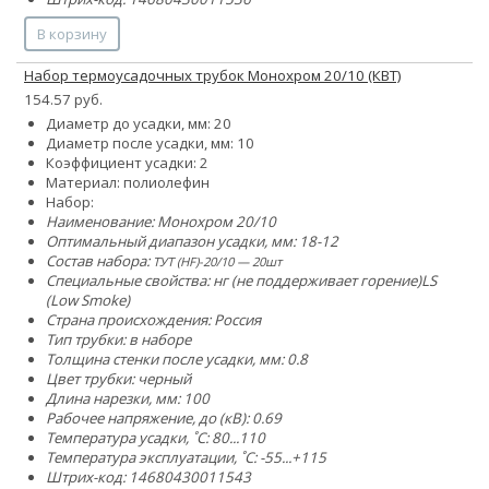
В корзину
Набор термоусадочных трубок Монохром 20/10 (КВТ)
154.57 руб.
Диаметр до усадки, мм: 20
Диаметр после усадки, мм: 10
Коэффициент усадки: 2
Материал: полиолефин
Набор:
Наименование: Монохром 20/10
Оптимальный диапазон усадки, мм: 18-12
Состав набора:
ТУТ (HF)-20/10 — 20шт
Специальные свойства:
нг (не поддерживает горение)
LS
(Low Smoke)
Страна происхождения: Россия
Тип трубки: в наборе
Толщина стенки после усадки, мм: 0.8
Цвет трубки: черный
Длина нарезки, мм: 100
Рабочее напряжение, до (кВ): 0.69
Температура усадки, ˚С: 80...110
Температура эксплуатации, ˚С: -55...+115
Штрих-код: 14680430011543