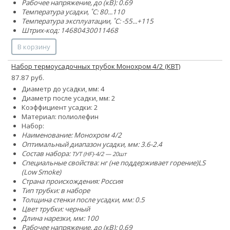
Рабочее напряжение, до (кВ): 0.69
Температура усадки, ˚С: 80...110
Температура эксплуатации, ˚С: -55...+115
Штрих-код: 14680430011468
В корзину
Набор термоусадочных трубок Монохром 4/2 (КВТ)
87.87 руб.
Диаметр до усадки, мм: 4
Диаметр после усадки, мм: 2
Коэффициент усадки: 2
Материал: полиолефин
Набор:
Наименование: Монохром 4/2
Оптимальный диапазон усадки, мм: 3.6-2.4
Состав набора:
ТУТ (HF)-4/2 — 20шт
Специальные свойства:
нг (не поддерживает горение)
LS
(Low Smoke)
Страна происхождения: Россия
Тип трубки: в наборе
Толщина стенки после усадки, мм: 0.5
Цвет трубки: черный
Длина нарезки, мм: 100
Рабочее напряжение, до (кВ): 0.69