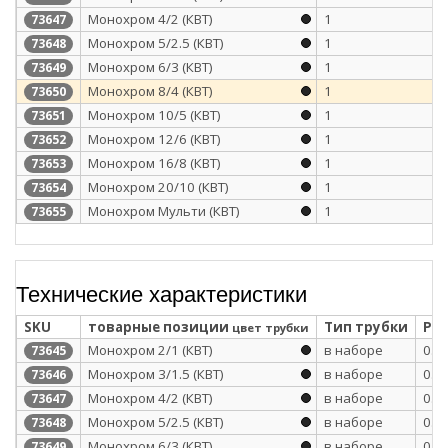
Монохром 4/2 (КВТ)
1
73647
Монохром 5/2.5 (КВТ)
1
73648
Монохром 6/3 (КВТ)
1
73649
Монохром 8/4 (КВТ)
1
73650
Монохром 10/5 (КВТ)
1
73651
Монохром 12/6 (КВТ)
1
73652
Монохром 16/8 (КВТ)
1
73653
Монохром 20/10 (КВТ)
1
73654
Монохром Мульти (КВТ)
1
73655
Технические характеристики
SKU
товарные позиции
Тип трубки
Раб
цвет трубки
Монохром 2/1 (КВТ)
в наборе
0.6
73645
Монохром 3/1.5 (КВТ)
в наборе
0.6
73646
Монохром 4/2 (КВТ)
в наборе
0.6
73647
Монохром 5/2.5 (КВТ)
в наборе
0.6
73648
Монохром 6/3 (КВТ)
в наборе
0.6
73649