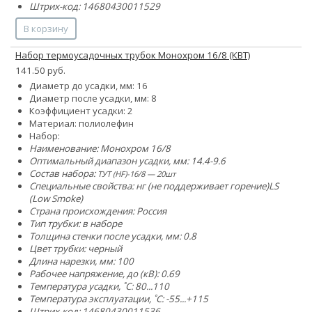
Штрих-код: 14680430011529
В корзину
Набор термоусадочных трубок Монохром 16/8 (КВТ)
141.50 руб.
Диаметр до усадки, мм: 16
Диаметр после усадки, мм: 8
Коэффициент усадки: 2
Материал: полиолефин
Набор:
Наименование: Монохром 16/8
Оптимальный диапазон усадки, мм: 14.4-9.6
Состав набора:
ТУТ (HF)-16/8 — 20шт
Специальные свойства:
нг (не поддерживает горение)
LS
(Low Smoke)
Страна происхождения: Россия
Тип трубки: в наборе
Толщина стенки после усадки, мм: 0.8
Цвет трубки: черный
Длина нарезки, мм: 100
Рабочее напряжение, до (кВ): 0.69
Температура усадки, ˚С: 80...110
Температура эксплуатации, ˚С: -55...+115
Штрих-код: 14680430011536