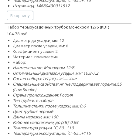
Температура эксплуатации, ˚С: -55...+115
Штрих-код: 14680430011512
В корзину
Набор термоусадочных трубок Монохром 12/6 (КВТ)
104.78 руб.
Диаметр до усадки, мм: 12
Диаметр после усадки, мм: 6
Коэффициент усадки: 2
Материал: полиолефин
Набор:
Наименование: Монохром 12/6
Оптимальный диапазон усадки, мм: 10.8-7.2
Состав набора:
ТУТ (HF)-12/6 — 20шт
Специальные свойства:
нг (не поддерживает горение)
LS
(Low Smoke)
Страна происхождения: Россия
Тип трубки: в наборе
Толщина стенки после усадки, мм: 0.6
Цвет трубки: черный
Длина нарезки, мм: 100
Рабочее напряжение, до (кВ): 0.69
Температура усадки, ˚С: 80...110
Температура эксплуатации, ˚С: -55...+115