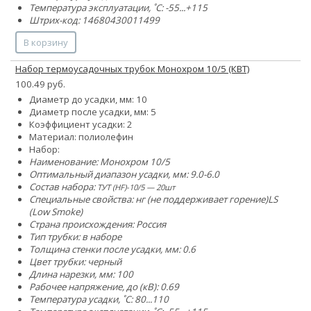
Температура эксплуатации, ˚С: -55...+115
Штрих-код: 14680430011499
В корзину
Набор термоусадочных трубок Монохром 10/5 (КВТ)
100.49 руб.
Диаметр до усадки, мм: 10
Диаметр после усадки, мм: 5
Коэффициент усадки: 2
Материал: полиолефин
Набор:
Наименование: Монохром 10/5
Оптимальный диапазон усадки, мм: 9.0-6.0
Состав набора:
ТУТ (HF)-10/5 — 20шт
Специальные свойства:
нг (не поддерживает горение)
LS
(Low Smoke)
Страна происхождения: Россия
Тип трубки: в наборе
Толщина стенки после усадки, мм: 0.6
Цвет трубки: черный
Длина нарезки, мм: 100
Рабочее напряжение, до (кВ): 0.69
Температура усадки, ˚С: 80...110