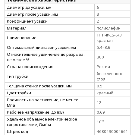
Диаметр до усадки, мм
6
Диаметр после усадки, мм
3
Коэффициент усадки
2
Материал
полиолефин
ТНТ нг-LS-6/3
Наименование
красная
Оптимальный диапазон усадки, мм
5.4–3.6
Относительное удлинение до разрыва,
300
не менее %
Страна происхождения
Россия
без клеевого
Тип трубки
слоя
Толщина стенки после усадки, мм
0.5
Цвет трубки
красный
Прочность на растяжение, не менее
12
Мпа
Рабочее напряжение, до (кВ)
0.69
Удельное объемное электрическое
10¹⁴
сопротивление, Ом/см
Штрих-код
4680430004661