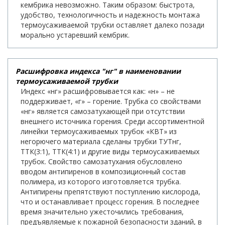
кембрика невозможно. Таким образом: быстрота,
удобство, технологичность и надежность монтажа
термоусаживаемой трубки оставляет далеко позади
морально устаревший кембрик.
Расшифровка индекса "нг" в наименовании
термоусаживаемой трубки
Индекс «нг» расшифровывается как: «н» – не
поддерживает, «г» – горение. Трубка со свойствами
«нг» является самозатухающей при отсутствии
внешнего источника горения. Среди ассортиментной
линейки термоусаживаемых трубок «КВТ» из
негорючего материала сделаны трубки ТУТнг,
ТТК(3:1), ТТК(4:1) и другие виды термоусаживаемых
трубок. Свойство самозатухания обусловлено
вводом антипиренов в композиционный состав
полимера, из которого изготовляется трубка.
Антипирены препятствуют поступлению кислорода,
что и останавливает процесс горения. В последнее
время значительно ужесточились требования,
предъявляемые к пожарной безопасности зданий, в