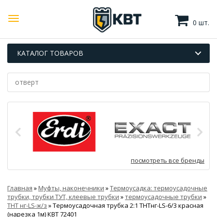
0 шт.
КАТАЛОГ ТОВАРОВ
посмотреть все бренды
Главная
»
Муфты, наконечники
»
Термоусадка: термоусадочные
трубки, трубки ТУТ, клеевые трубки
»
термоусадочные трубки
»
ТНТ нг-LS-ж/з
»
Термоусадочная трубка 2:1 ТНТнг-LS-6/3 красная
(нарезка 1м) КВТ 72401