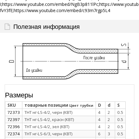
I;https://www.youtube.com/embed/NgB3p811lPc;https://www.yout
fvY3fE;https://www.youtube.com/embed/c93m7rgp5L4
Полезная информация
Размеры
SKU
товарные позиции
D
d
S
Цвет трубки
72373
ТНТ нг-LS-4/2, черн (КВТ)
4
2
0.5
72397
ТНТ нг-LS-4/2, красн (КВТ)
4
2
0.5
72396
ТНТ нг-LS-4/2, зел (КВТ)
4
2
0.5
72374
ТНТ нг-LS-6/3, черн (КВТ)
6
3
0.5