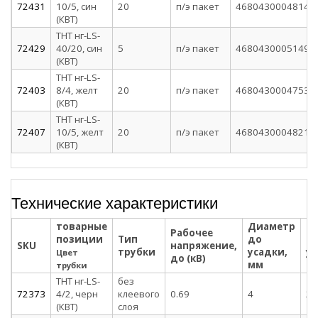
72431
10/5, син
20
п/э пакет
4680430004814
(КВТ)
ТНТ нг-LS-
72429
40/20, син
5
п/э пакет
4680430005149
(КВТ)
ТНТ нг-LS-
72403
8/4, желт
20
п/э пакет
4680430004753
(КВТ)
ТНТ нг-LS-
72407
10/5, желт
20
п/э пакет
4680430004821
(КВТ)
Технические характеристики
товарные
Диаметр
Д
Рабочее
позиции
Тип
до
по
SKU
напряжение,
трубки
усадки,
ус
Цвет
до (кВ)
мм
м
трубки
ТНТ нг-LS-
без
72373
4/2, черн
клеевого
0.69
4
2
(КВТ)
слоя