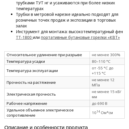
трубками ТУТ нг и усаживаются при более низких
температурах
Трубки в метровой нарезке идеально подходят для
розничных точек продаж и экспозиции в торговых
залах
Инструмент для монтажа: высокотемпературный фен
ТТ-1800
или
портативные бутановые горелки «КВТ»
Относительное удлинение при разрыве
не менее 300%
Температура усадки
80–110 °C
от -55 °C до
Температура эксплуатации
+115 °C
не менее 12
Прочность на растяжение
МПа
не менее 15 кВ/
Электрическая прочность
мм
Рабочее напряжение
до 690 В
Удельное объемное электрическое
14
10
Ом*см
сопротивление
Описание и особенности продукта