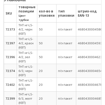
товарные
позиции
кол-во в
тип
штрих-код
SKU
упаковке
упаковки
EAN-13
Цвет
трубки
ТНТ нг-LS-
72373
4/2, черн
50
п/э пакет
4680430004586
(КВТ)
ТНТ нг-LS-
72397
4/2, красн
50
п/э пакет
4680430004593
(КВТ)
ТНТ нг-LS-
72396
4/2, зел
50
п/э пакет
4680430004623
(КВТ)
ТНТ нг-LS-
72374
6/3, черн
20
п/э пакет
4680430004654
(КВТ)
ТНТ нг-LS-
72402
6/3, син
20
п/э пакет
4680430004678
(КВТ)
ТНТ нг-LS-
72399
6/3, желт
20
п/э пакет
4680430004685
(КВТ)