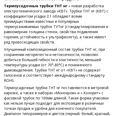
Термоусадочные трубки ТНТ нг –
новая разработка
электротехнического завода «КВТ». Трубки ТНТ нг (КВТ) с
коэффициентом усадки 2:1 обладают всеми
преимуществами известных и популярных
термоусаживаемых трубок ТУТнг (стандартизированная и
равномерная толщина стенок, свойства подавления
горения, устойчивость к ультрафиолету), а также имеют
ряд превосходящих свойств.
Улучшенный композиционный состав трубки ТНТ нг, при
сохранении негорючести и нетоксичности, позволил
добиться большей гибкости и эластичности, меньшей
температуры усадки (от 70°-80°С) и пониженного
дымовыделения. Трубки ТНТ нг от «КВТ» не содержат
галогенов и соответствуют международному стандарту
ROHS.
Термоусадочные трубки ТНТ нг поставляются в метровой
нарезке, а также в наборах «Монохром» и « Колорит» с
фасовкой трубок по 100мм длиной. Такая форма упаковки
как нельзя лучше подходит для экспозиции в розничных
точках продаж и удобна для конечного покупателя.
Диапазон типоразмеров и цветов (черный, белый, красный,