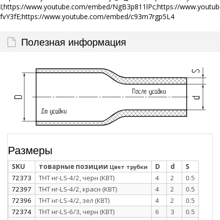
I;https://www.youtube.com/embed/NgB3p811lPc;https://www.yout
fvY3fE;https://www.youtube.com/embed/c93m7rgp5L4
Полезная информация
Размеры
SKU
товарные позиции
D
d
S
Цвет трубки
72373
ТНТ нг-LS-4/2, черн (КВТ)
4
2
0.5
72397
ТНТ нг-LS-4/2, красн (КВТ)
4
2
0.5
72396
ТНТ нг-LS-4/2, зел (КВТ)
4
2
0.5
72374
ТНТ нг-LS-6/3, черн (КВТ)
6
3
0.5