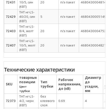
72431
10/5, син
20
п/э пакет
4680430004814
(КВТ)
ТНТ нг-LS-
72429
40/20, син
5
п/э пакет
4680430005149
(КВТ)
ТНТ нг-LS-
72403
8/4, желт
20
п/э пакет
4680430004753
(КВТ)
ТНТ нг-LS-
72407
10/5, желт
20
п/э пакет
4680430004821
(КВТ)
Технические характеристики
товарные
Диаметр
Д
Рабочее
позиции
Тип
до
по
SKU
напряжение,
трубки
усадки,
ус
Цвет
до (кВ)
мм
м
трубки
ТНТ нг-LS-
без
72373
4/2, черн
клеевого
0.69
4
2
(КВТ)
слоя