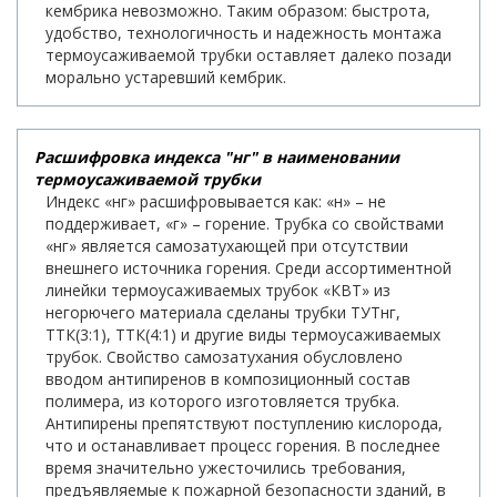
кембрика невозможно. Таким образом: быстрота,
удобство, технологичность и надежность монтажа
термоусаживаемой трубки оставляет далеко позади
морально устаревший кембрик.
Расшифровка индекса "нг" в наименовании
термоусаживаемой трубки
Индекс «нг» расшифровывается как: «н» – не
поддерживает, «г» – горение. Трубка со свойствами
«нг» является самозатухающей при отсутствии
внешнего источника горения. Среди ассортиментной
линейки термоусаживаемых трубок «КВТ» из
негорючего материала сделаны трубки ТУТнг,
ТТК(3:1), ТТК(4:1) и другие виды термоусаживаемых
трубок. Свойство самозатухания обусловлено
вводом антипиренов в композиционный состав
полимера, из которого изготовляется трубка.
Антипирены препятствуют поступлению кислорода,
что и останавливает процесс горения. В последнее
время значительно ужесточились требования,
предъявляемые к пожарной безопасности зданий, в