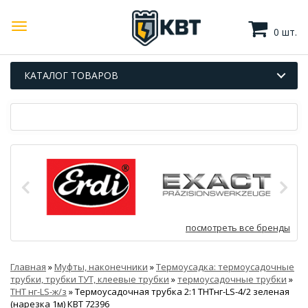
0 шт.
КАТАЛОГ ТОВАРОВ
посмотреть все бренды
Главная
»
Муфты, наконечники
»
Термоусадка: термоусадочные
трубки, трубки ТУТ, клеевые трубки
»
термоусадочные трубки
»
ТНТ нг-LS-ж/з
»
Термоусадочная трубка 2:1 ТНТнг-LS-4/2 зеленая
(нарезка 1м) КВТ 72396