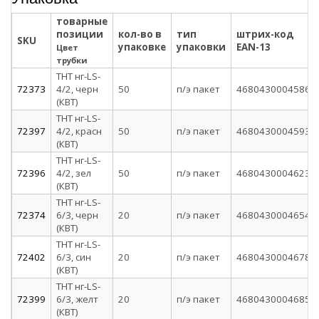
товарные
позиции
кол-во в
тип
штрих-код
SKU
упаковке
упаковки
EAN-13
Цвет
трубки
ТНТ нг-LS-
72373
4/2, черн
50
п/э пакет
4680430004586
(КВТ)
ТНТ нг-LS-
72397
4/2, красн
50
п/э пакет
4680430004593
(КВТ)
ТНТ нг-LS-
72396
4/2, зел
50
п/э пакет
4680430004623
(КВТ)
ТНТ нг-LS-
72374
6/3, черн
20
п/э пакет
4680430004654
(КВТ)
ТНТ нг-LS-
72402
6/3, син
20
п/э пакет
4680430004678
(КВТ)
ТНТ нг-LS-
72399
6/3, желт
20
п/э пакет
4680430004685
(КВТ)