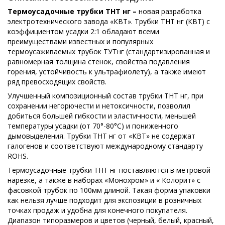
Термоусадочные трубки ТНТ нг –
новая разработка
электротехнического завода «КВТ». Трубки ТНТ нг (КВТ) с
коэффициентом усадки 2:1 обладают всеми
преимуществами известных и популярных
термоусаживаемых трубок ТУТнг (стандартизированная и
равномерная толщина стенок, свойства подавления
горения, устойчивость к ультрафиолету), а также имеют
ряд превосходящих свойств.
Улучшенный композиционный состав трубки ТНТ нг, при
сохранении негорючести и нетоксичности, позволил
добиться большей гибкости и эластичности, меньшей
температуры усадки (от 70°-80°С) и пониженного
дымовыделения. Трубки ТНТ нг от «КВТ» не содержат
галогенов и соответствуют международному стандарту
ROHS.
Термоусадочные трубки ТНТ нг поставляются в метровой
нарезке, а также в наборах «Монохром» и « Колорит» с
фасовкой трубок по 100мм длиной. Такая форма упаковки
как нельзя лучше подходит для экспозиции в розничных
точках продаж и удобна для конечного покупателя.
Диапазон типоразмеров и цветов (черный, белый, красный,