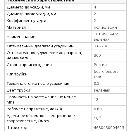
Диаметр до усадки, мм
4
Диаметр после усадки, мм
2
Коэффициент усадки
2
Материал
полиолефин
ТНТ нг-LS-4/2
Наименование
зеленая
Оптимальный диапазон усадки, мм
3.6–2.4
Относительное удлинение до разрыва,
300
не менее %
Страна происхождения
Россия
без клеевого
Тип трубки
слоя
Толщина стенки после усадки, мм
0.5
Цвет трубки
зеленый
Прочность на растяжение, не менее
12
Мпа
Рабочее напряжение, до (кВ)
0.69
Удельное объемное электрическое
10¹⁴
сопротивление, Ом/см
Штрих-код
4680430004623