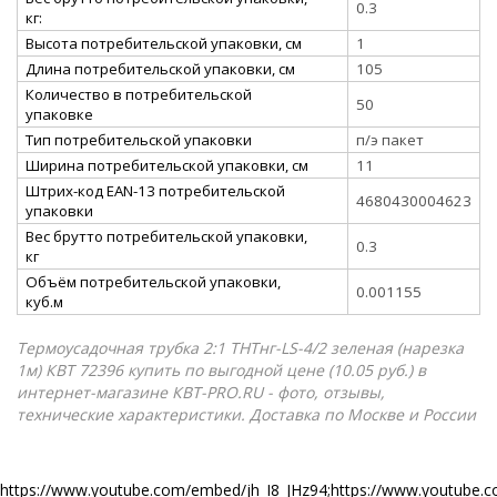
0.3
кг:
Высота потребительской упаковки, см
1
Длина потребительской упаковки, см
105
Количество в потребительской
50
упаковке
Тип потребительской упаковки
п/э пакет
Ширина потребительской упаковки, см
11
Штрих-код EAN-13 потребительской
4680430004623
упаковки
Вес брутто потребительской упаковки,
0.3
кг
Объём потребительской упаковки,
0.001155
куб.м
Термоусадочная трубка 2:1 ТНТнг-LS-4/2 зеленая (нарезка
1м) КВТ 72396 купить по выгодной цене (10.05 руб.) в
интернет-магазине КВТ-PRO.RU - фото, отзывы,
технические характеристики. Доставка по Москве и России
https://www.youtube.com/embed/jh_I8_JHz94;https://www.youtub