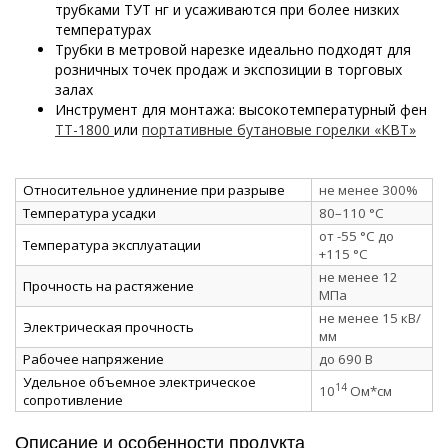
трубками ТУТ нг и усаживаются при более низких
температурах
Трубки в метровой нарезке идеально подходят для
розничных точек продаж и экспозиции в торговых
залах
Инструмент для монтажа: высокотемпературный фен
ТТ-1800
или
портативные бутановые горелки «КВТ»
Относительное удлинение при разрыве
не менее 300%
Температура усадки
80–110 °C
от -55 °C до
Температура эксплуатации
+115 °C
не менее 12
Прочность на растяжение
МПа
не менее 15 кВ/
Электрическая прочность
мм
Рабочее напряжение
до 690 В
Удельное объемное электрическое
14
10
Ом*см
сопротивление
Описание и особенности продукта