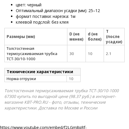
цвет: черный
Оптимальный диапазон усадки (мм): 25–12
формат поставки: нарезка: 1м
клеевой подслой: без клея
T
D (не
d (не
Размеры (мм)
(после
менее)
более)
усадки)
Толстостенная
термоусаживаемая трубка
30
10
2.1
ТСТ-30/10-1000
Технические характеристики
Норма отгрузки
10
Толстостенная термоусаживаемая трубка ТСТ-30/10-1000
67300 купить по выгодной цене (98.37 руб.) в интернет-
магазине КВТ-PRO.RU - фото, отзывы, технические
характеристики. Доставка по Москве и России
https://www.youtube.com/embed/f2LGm8qRf-