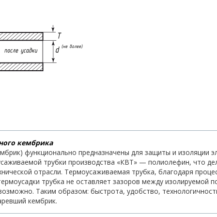
ного кембрика
ембрик) функционально предназначены для защиты и изоляции эл
оусаживаемой трубки производства «КВТ» — полиолефин, что д
хнической отрасли. Термоусаживаемая трубка, благодаря проц
 термоусадки трубка не оставляет зазоров между изолируемой 
евозможно. Таким образом: быстрота, удобство, технологично
аревший кембрик.