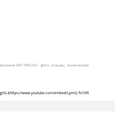
магазине КВТ-PRO.RU - фото, отзывы, технические
rgp5L4;https://www.youtube.com/embed/LpmQ-fvY3fE