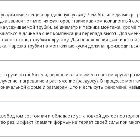
садки имеет еще и продольную усадку. Чем больше диаметр тру
дка зависит от многих факторов, таких как композиционный сос
зка усаживаемой трубки, ее диаметр и техника монтажа. Кроме 
шаться в длине за счет компенсации перепада высот. Для умен
т одного конца трубки к другому. Для определения фактической
зка. Нарезка трубки на монтажные куски должна производиться 
т в руки потребителя, первоначально имела совсем другие разм
блучение, нагревание и растяжение (раздувку). В процессе мон
рвоначальной форме и размерам. Это и есть суть феномена, наз
 свободном состоянии и обладаете установкой для ее повторног
тво раз. Эффект «памяти формы» не теряет своей силы при мног