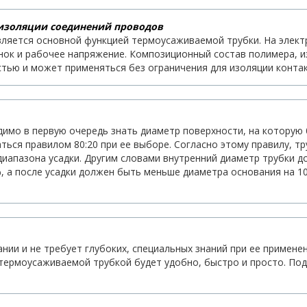
изоляции соединений проводов
вляется основной функцией термоусаживаемой трубки. На элек
енок и рабочее напряжение. Композиционный состав полимера, и
тью и может применяться без ограничения для изоляции контак
мо в первую очередь знать диаметр поверхности, на которую б
ься правилом 80:20 при ее выборе. Согласно этому правилу, т
иапазона усадки. Другим словами внутренний диаметр трубки д
, а после усадки должен быть меньше диаметра основания на 10
ии и не требует глубоких, специальных знаний при ее применен
 термоусаживаемой трубкой будет удобно, быстро и просто. По