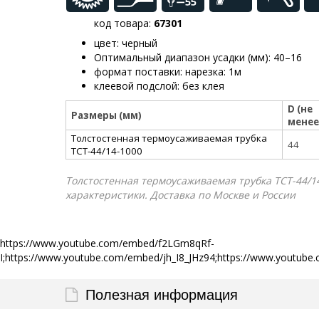
код товара:
67301
цвет: черный
Оптимальный диапазон усадки (мм): 40–16
формат поставки: нарезка: 1м
клеевой подслой: без клея
D (не
Размеры (мм)
менее
Толстостенная термоусаживаемая трубка
44
ТСТ-44/14-1000
Толстостенная термоусаживаемая трубка ТСТ-44/14-
характеристики. Доставка по Москве и России
https://www.youtube.com/embed/f2LGm8qRf-
I;https://www.youtube.com/embed/jh_I8_JHz94;https://www.yout
Полезная информация