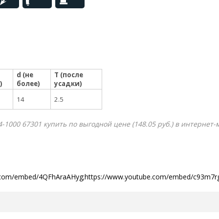
d (не
T (после
)
более)
усадки)
14
2.5
1000 67301 купить по выгодной цене (148.05 руб.) в интернет-
ube.com/embed/4QFhAraAHyg;https://www.youtube.com/embed/c93m7