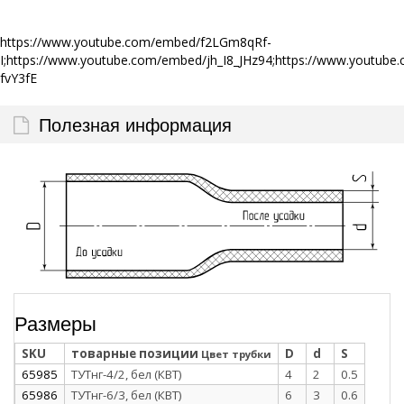
https://www.youtube.com/embed/f2LGm8qRf-
I;https://www.youtube.com/embed/jh_I8_JHz94;https://www.yout
fvY3fE
Полезная информация
Размеры
SKU
товарные позиции
D
d
S
Цвет трубки
65985
ТУТнг-4/2, бел (КВТ)
4
2
0.5
65986
ТУТнг-6/3, бел (КВТ)
6
3
0.6