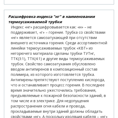
Расшифровка индекса "нг" в наименовании
термоусаживаемой трубки
Индекс «нг» расшифровывается как: «н» – не
поддерживает, «г» – горение. Трубка со свойствами
«нг» является самозатухающей при отсутствии
внешнего источника горения. Среди ассортиментной
линейки термоусаживаемых трубок «КВТ» из
негорючего материала сделаны трубки ТУТнг,
ТТК(3:1), ТТК(4:1) и другие виды термоусаживаемых
трубок. Свойство самозатухания обусловлено
вводом антипиренов в композиционный состав
полимера, из которого изготовляется трубка.
Антипирены препятствуют поступлению кислорода,
что и останавливает процесс горения. В последнее
время значительно ужесточились требования,
предъявляемые к пожарной безопасности зданий, в
том числе и в электрике. Для недопущения
распространения огня кабели и провода,
прокладываемые внутри зданий должны обладать
свойствами «нг». А поскольку изоляция кабеля – «нг»