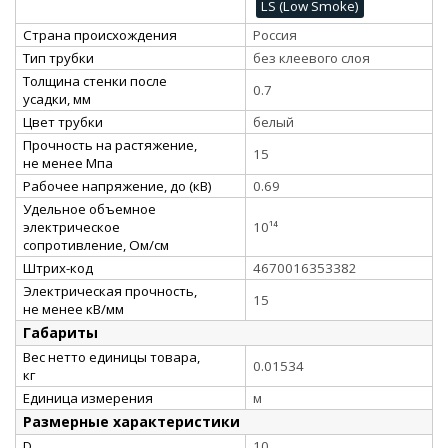
LS (Low Smoke)
Страна происхождения
Россия
Тип трубки
без клеевого слоя
Толщина стенки после
0.7
усадки, мм
Цвет трубки
белый
Прочность на растяжение,
15
не менее Мпа
Рабочее напряжение, до (кВ)
0.69
Удельное объемное
электрическое
10¹⁴
сопротивление, Ом/см
Штрих-код
4670016353382
Электрическая прочность,
15
не менее кВ/мм
Габариты
Вес нетто единицы товара,
0.01534
кг
Единица измерения
м
Размерные характеристики
D
10