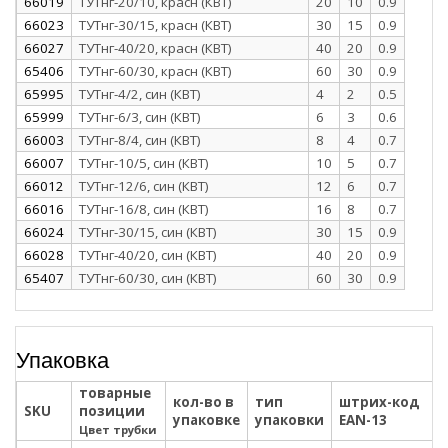
66019
ТУТнг-20/10, красн (КВТ)
20
10
0.9
66023
ТУТнг-30/15, красн (КВТ)
30
15
0.9
66027
ТУТнг-40/20, красн (КВТ)
40
20
0.9
65406
ТУТнг-60/30, красн (КВТ)
60
30
0.9
65995
ТУТнг-4/2, син (КВТ)
4
2
0.5
65999
ТУТнг-6/3, син (КВТ)
6
3
0.6
66003
ТУТнг-8/4, син (КВТ)
8
4
0.7
66007
ТУТнг-10/5, син (КВТ)
10
5
0.7
66012
ТУТнг-12/6, син (КВТ)
12
6
0.7
66016
ТУТнг-16/8, син (КВТ)
16
8
0.7
66024
ТУТнг-30/15, син (КВТ)
30
15
0.9
66028
ТУТнг-40/20, син (КВТ)
40
20
0.9
65407
ТУТнг-60/30, син (КВТ)
60
30
0.9
Упаковка
товарные
кол-во в
тип
штрих-код
SKU
позиции
упаковке
упаковки
EAN-13
Цвет трубки