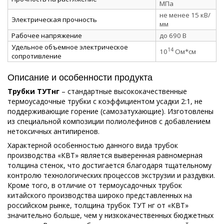
МПа
не менее 15 кВ/
Электрическая прочность
мм
Рабочее напряжение
до 690 В
Удельное объемное электрическое
14
10
Ом*см
сопротивление
Описание и особенности продукта
Трубки ТУТнг
– стандартные высококачественные
термоусадочные трубки с коэффициентом усадки 2:1, не
поддерживающие горение (самозатухающие). Изготовлены
из специальной композиции полиолефинов с добавлением
нетоксичных антипиренов.
Характерной особенностью данного вида трубок
производства «КВТ» является выверенная равномерная
толщина стенок, что достигается благодаря тщательному
контролю технологических процессов экструзии и раздувки.
Кроме того, в отличие от термоусадочных трубок
китайского производства широко представленных на
российском рынке, толщина трубок ТУТ нг от «КВТ»
значительно больше, чем у низкокачественных бюджетных