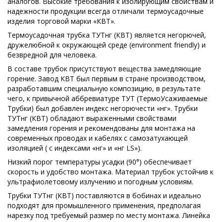
аналогов. Высокие требования к изолирующим свойствам и
надежности продукции всегда отличали термоусадочные
изделия торговой марки «КВТ».
Термоусадочная трубка ТУТнг (КВТ) является негорючей,
дружелюбной к окружающей среде (environment friendly) и
безвредной для человека.
В составе трубок присутствуют вещества замедляющие
горение. Завод КВТ был первым в стране производством,
разработавшим специальную композицию, в результате
чего, к привычной аббревиатуре ТУТ (ТермоУсаживаемые
Трубки) был добавлен индекс негорючести «нг». Трубки
ТУТнг (КВТ) обладают выраженными свойствами
замедления горения и рекомендованы для монтажа на
современных проводах и кабелях с самозатухающей
изоляцией ( с индексами «нг» и «нг LS»).
Низкий порог температуры усадки (90°) обеспечивает
скорость и удобство монтажа. Материал трубок устойчив к
ультрафиолетовому излучению и погодным условиям.
Трубки ТУТнг (КВТ) поставляются в бобинах и идеально
подходят для промышленного применения, предполагая
нарезку под требуемый размер по месту монтажа. Линейка