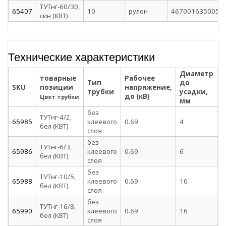
ТУТнг-60/30,
65407
10
рулон
4670016350053
син (КВТ)
Технические характеристики
Диаметр
Д
товарные
Рабочее
Тип
до
п
SKU
позиции
напряжение,
трубки
усадки,
у
до (кВ)
Цвет трубки
мм
без
ТУТнг-4/2,
65985
клеевого
0.69
4
2
бел (КВТ)
слоя
без
ТУТнг-6/3,
65986
клеевого
0.69
6
3
бел (КВТ)
слоя
без
ТУТнг-10/5,
65988
клеевого
0.69
10
5
бел (КВТ)
слоя
без
ТУТнг-16/8,
65990
клеевого
0.69
16
8
бел (КВТ)
слоя