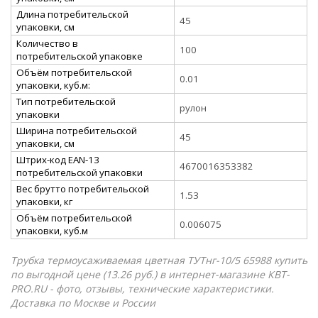
Длина потребительской
45
упаковки, см
Количество в
100
потребительской упаковке
Объём потребительской
0.01
упаковки, куб.м:
Тип потребительской
рулон
упаковки
Ширина потребительской
45
упаковки, см
Штрих-код EAN-13
4670016353382
потребительской упаковки
Вес брутто потребительской
1.53
упаковки, кг
Объём потребительской
0.006075
упаковки, куб.м
Трубка термоусаживаемая цветная ТУТнг-10/5 65988 купить
по выгодной цене (13.26 руб.) в интернет-магазине КВТ-
PRO.RU - фото, отзывы, технические характеристики.
Доставка по Москве и России