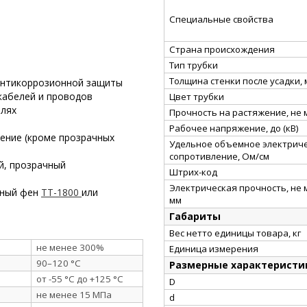
Специальные свойства
Страна происхождения
Тип трубки
Толщина стенки после усадки,
 антикоррозионной защиты
кабелей и проводов
Цвет трубки
елях
Прочность на растяжение, не
Рабочее напряжение, до (кВ)
рение
(кроме прозрачных
Удельное объемное электрич
сопротивление, Ом/см
ый, прозрачный
Штрих-код
Электрическая прочность, не 
рный фен
ТТ-1800
или
мм
Габариты
Вес нетто единицы товара, кг
не менее 300%
Единица измерения
90–120 °C
Размерные характеристи
от -55 °C до +125 °C
D
не менее 15 МПа
d