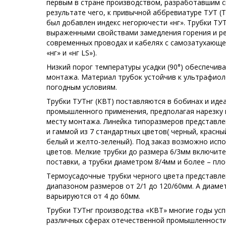
первым в стране производством, разработавшим 
результате чего, к привычной аббревиатуре ТУТ 
был добавлен индекс негорючести «нг». Трубки ТУ
выраженными свойствами замедления горения и р
современных проводах и кабелях с самозатухающей
«нг» и «нг LS»).
Низкий порог температуры усадки (90°) обеспечив
монтажа. Материал трубок устойчив к ультрафиол
погодным условиям.
Трубки ТУТнг (КВТ) поставляются в бобинах и иде
промышленного применения, предполагая нарезку 
месту монтажа. Линейка типоразмеров представл
и гаммой из 7 стандартных цветов( черный, красны
белый и желто-зеленый). Под заказ возможно исп
цветов. Мелкие трубки до размера 6/3мм включит
поставки, а трубки диаметром 8/4мм и более – пло
Термоусадочные трубки черного цвета представл
диапазоном размеров от 2/1 до 120/60мм. А диаме
варьируются от 4 до 60мм.
Трубки ТУТнг производства «КВТ» многие годы ус
различных сферах отечественной промышленности