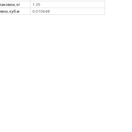
аковки, кг
1.35
вки, куб.м
0.010648