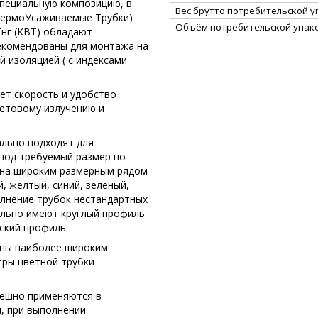
специальную композицию, в
Вес брутто потребительской уп
(ТермоУсаживаемые Трубки)
Объём потребительской упако
Тнг (КВТ) обладают
екомендованы для монтажа на
 изоляцией ( с индексами
ает скорость и удобство
етовому излучению и
ально подходят для
под требуемый размер по
ена широким размерным рядом
й, желтый, синий, зеленый,
олнение трубок нестандартных
ельно имеют круглый профиль
ский профиль.
ены наиболее широким
тры цветной трубки
пешно применяются в
, при выполнении