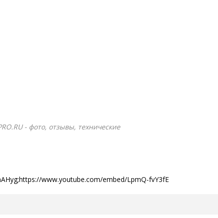
PRO.RU - фото, отзывы, технические
raAHyg;https://www.youtube.com/embed/LpmQ-fvY3fE