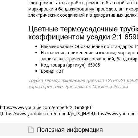
электромонтажных работ, ремонте бытовой, авто 
маркировки и бандажирования проводов, антикор
электрических соединений и в декоративных целях.
Цветные термоусадочные трубк
коэффициентом усадки 2:1 659
Наименование/ Обозначение по стандарту: ТУ
Назначение, применение: изоляция, маркиро
защита электрических соединений, бандажир
Код товара (артикул): 65985
Бренд: КВТ
Трубка термоусаживаемая цветная ТУТнг-2/1 65985 
характеристики. Доставка по Москве и России
https://www.youtube.com/embed/f2LGm8qRf-
I;https://www.youtube.com/embed/jh_I8_JHz94;https://www.yout
Полезная информация