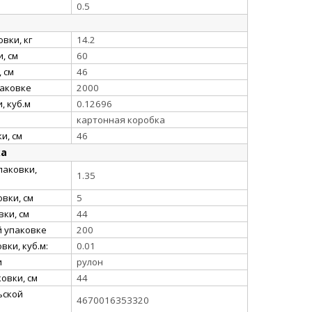
0.5
вки, кг
14.2
, см
60
 см
46
паковке
2000
, куб.м
0.12696
картонная коробка
и, см
46
ка
паковки,
1.35
вки, см
5
ки, см
44
й упаковке
200
ки, куб.м:
0.01
и
рулон
овки, см
44
ьской
4670016353320