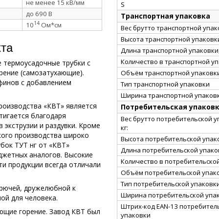
не менее 15 кВ/мм
S
до 690 В
Транспортная упаковка
14
10
Ом*см
Вес брутто транспортной упако
Высота транспортной упаковки
кта
Длина транспортной упаковки,
Количество в транспортной у
 термоусадочные трубки с
рение (самозатухающие).
Объём транспортной упаковки
финов с добавлением
Тип транспортной упаковки
Ширина транспортной упаковк
роизводства «КВТ» является
Потребительская упаков
тигается благодаря
Вес брутто потребительской у
 экструзии и раздувки. Кроме
кг:
ского производства широко
Высота потребительской упако
бок ТУТ нг от «КВТ»
Длина потребительской упаков
джетных аналогов. Высокие
Количество в потребительско
и продукции всегда отличали
Объём потребительской упаков
Тип потребительской упаковк
орючей, дружелюбной к
Ширина потребительской упак
ной для человека.
Штрих-код EAN-13 потребител
ющие горение. Завод КВТ был
упаковки