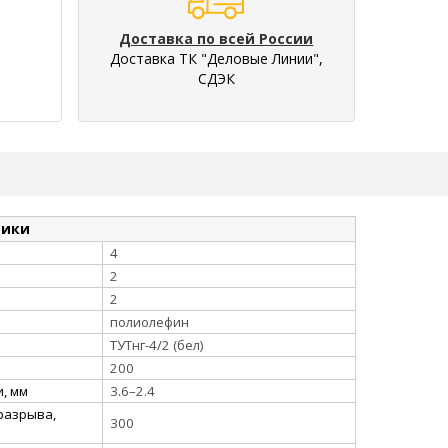
Доставка по всей России
Доставка ТК "Деловые Линии",
СДЭК
тики
4
2
2
полиолефин
ТУТнг-4/2 (бел)
200
, мм
3.6–2.4
разрыва,
300