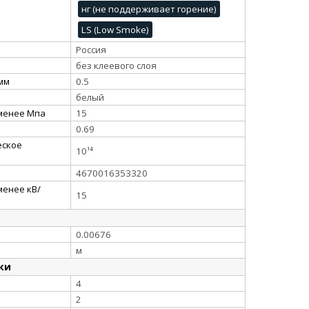
нг (не поддерживает горение)
LS (Low Smoke)
Россия
без клеевого слоя
 мм
0.5
белый
 менее Мпа
15
0.69
еское
10¹⁴
4670016353320
менее кВ/
15
0.00676
м
ки
4
2