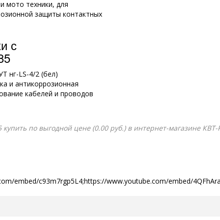
и мото техники, для
розионной защиты контактных
и с
85
Т нг-LS-4/2 (бел)
вка и антикоррозионная
ование кабелей и проводов
купить по выгодной цене (0.00 руб.) в интернет-магазине КВТ-
ube.com/embed/c93m7rgp5L4;https://www.youtube.com/embed/4QFhA