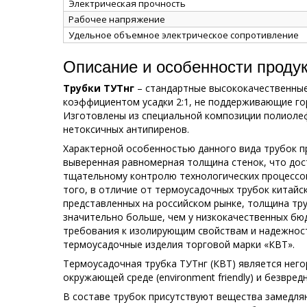
Электрическая прочность
Рабочее напряжение
Удельное объемное электрическое сопротивление
Описание и особенности проду
Трубки ТУТнг
– стандартные высококачественные
коэффициентом усадки 2:1, не поддерживающие го
Изготовлены из специальной композиции полиоле
нетоксичных антипиренов.
Характерной особенностью данного вида трубок п
выверенная равномерная толщина стенок, что дос
тщательному контролю технологических процессов
того, в отличие от термоусадочных трубок китай
представленных на российском рынке, толщина тру
значительно больше, чем у низкокачественных бю
требования к изолирующим свойствам и надежност
термоусадочные изделия торговой марки «КВТ».
Термоусадочная трубка ТУТнг (КВТ) является нег
окружающей среде (environment friendly) и безвред
В составе трубок присутствуют вещества замедля