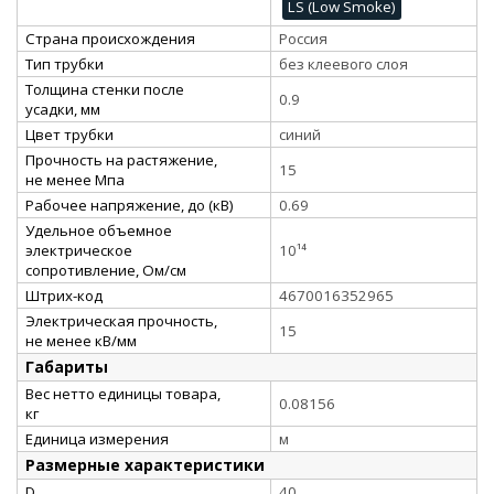
LS (Low Smoke)
Страна происхождения
Россия
Тип трубки
без клеевого слоя
Толщина стенки после
0.9
усадки, мм
Цвет трубки
синий
Прочность на растяжение,
15
не менее Мпа
Рабочее напряжение, до (кВ)
0.69
Удельное объемное
электрическое
10¹⁴
сопротивление, Ом/см
Штрих-код
4670016352965
Электрическая прочность,
15
не менее кВ/мм
Габариты
Вес нетто единицы товара,
0.08156
кг
Единица измерения
м
Размерные характеристики
D
40