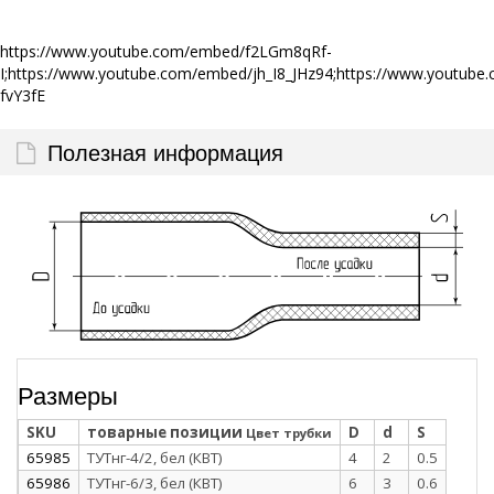
https://www.youtube.com/embed/f2LGm8qRf-
I;https://www.youtube.com/embed/jh_I8_JHz94;https://www.yout
fvY3fE
Полезная информация
Размеры
SKU
товарные позиции
D
d
S
Цвет трубки
65985
ТУТнг-4/2, бел (КВТ)
4
2
0.5
65986
ТУТнг-6/3, бел (КВТ)
6
3
0.6