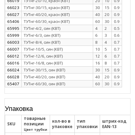
66019
ТУТнг-20/10, красн (КВТ)
20
10
0.9
66023
ТУТнг-30/15, красн (КВТ)
30
15
0.9
66027
ТУТнг-40/20, красн (КВТ)
40
20
0.9
65406
ТУТнг-60/30, красн (КВТ)
60
30
0.9
65995
ТУТнг-4/2, син (КВТ)
4
2
0.5
65999
ТУТнг-6/3, син (КВТ)
6
3
0.6
66003
ТУТнг-8/4, син (КВТ)
8
4
0.7
66007
ТУТнг-10/5, син (КВТ)
10
5
0.7
66012
ТУТнг-12/6, син (КВТ)
12
6
0.7
66016
ТУТнг-16/8, син (КВТ)
16
8
0.7
66024
ТУТнг-30/15, син (КВТ)
30
15
0.9
66028
ТУТнг-40/20, син (КВТ)
40
20
0.9
65407
ТУТнг-60/30, син (КВТ)
60
30
0.9
Упаковка
товарные
кол-во в
тип
штрих-код
SKU
позиции
упаковке
упаковки
EAN-13
Цвет трубки