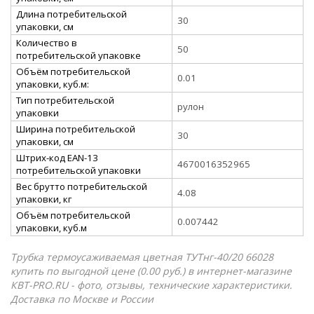
Длина потребительской
30
упаковки, см
Количество в
50
потребительской упаковке
Объём потребительской
0.01
упаковки, куб.м:
Тип потребительской
рулон
упаковки
Ширина потребительской
30
упаковки, см
Штрих-код EAN-13
4670016352965
потребительской упаковки
Вес брутто потребительской
4.08
упаковки, кг
Объём потребительской
0.007442
упаковки, куб.м
Трубка термоусаживаемая цветная ТУТнг-40/20 66028
купить по выгодной цене (0.00 руб.) в интернет-магазине
КВТ-PRO.RU - фото, отзывы, технические характеристики.
Доставка по Москве и России