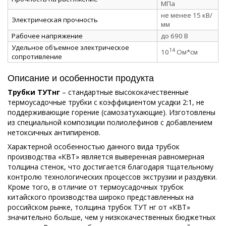
МПа
не менее 15 кВ/
Электрическая прочность
мм
Рабочее напряжение
до 690 В
Удельное объемное электрическое
14
10
Ом*см
сопротивление
Описание и особенности продукта
Трубки ТУТнг
– стандартные высококачественные
термоусадочные трубки с коэффициентом усадки 2:1, не
поддерживающие горение (самозатухающие). Изготовлены
из специальной композиции полиолефинов с добавлением
нетоксичных антипиренов.
Характерной особенностью данного вида трубок
производства «КВТ» является выверенная равномерная
толщина стенок, что достигается благодаря тщательному
контролю технологических процессов экструзии и раздувки.
Кроме того, в отличие от термоусадочных трубок
китайского производства широко представленных на
российском рынке, толщина трубок ТУТ нг от «КВТ»
значительно больше, чем у низкокачественных бюджетных