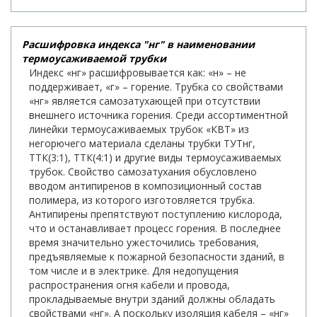
Расшифровка индекса "нг" в наименовании
термоусаживаемой трубки
Индекс «нг» расшифровывается как: «н» – не
поддерживает, «г» – горение. Трубка со свойствами
«нг» является самозатухающей при отсутствии
внешнего источника горения. Среди ассортиментной
линейки термоусаживаемых трубок «КВТ» из
негорючего материала сделаны трубки ТУТнг,
ТТК(3:1), ТТК(4:1) и другие виды термоусаживаемых
трубок. Свойство самозатухания обусловлено
вводом антипиренов в композиционный состав
полимера, из которого изготовляется трубка.
Антипирены препятствуют поступлению кислорода,
что и останавливает процесс горения. В последнее
время значительно ужесточились требования,
предъявляемые к пожарной безопасности зданий, в
том числе и в электрике. Для недопущения
распространения огня кабели и провода,
прокладываемые внутри зданий должны обладать
свойствами «нг». А поскольку изоляция кабеля – «нг»