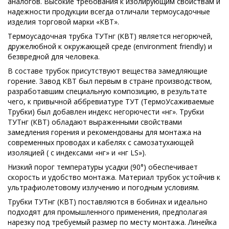
аналогов. Высокие требования к изолирующим свойствам и
надежности продукции всегда отличали термоусадочные
изделия торговой марки «КВТ».
Термоусадочная трубка ТУТнг (КВТ) является негорючей,
дружелюбной к окружающей среде (environment friendly) и
безвредной для человека.
В составе трубок присутствуют вещества замедляющие
горение. Завод КВТ был первым в стране производством,
разработавшим специальную композицию, в результате
чего, к привычной аббревиатуре ТУТ (ТермоУсаживаемые
Трубки) был добавлен индекс негорючести «нг». Трубки
ТУТнг (КВТ) обладают выраженными свойствами
замедления горения и рекомендованы для монтажа на
современных проводах и кабелях с самозатухающей
изоляцией ( с индексами «нг» и «нг LS»).
Низкий порог температуры усадки (90°) обеспечивает
скорость и удобство монтажа. Материал трубок устойчив к
ультрафиолетовому излучению и погодным условиям.
Трубки ТУТнг (КВТ) поставляются в бобинах и идеально
подходят для промышленного применения, предполагая
нарезку под требуемый размер по месту монтажа. Линейка