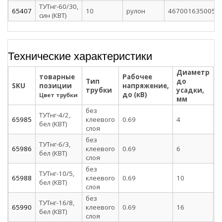
ТУТнг-60/30,
65407
10
рулон
4670016350053
син (КВТ)
Технические характеристики
Диаметр
Д
товарные
Рабочее
Тип
до
п
SKU
позиции
напряжение,
трубки
усадки,
у
до (кВ)
Цвет трубки
мм
без
ТУТнг-4/2,
65985
клеевого
0.69
4
2
бел (КВТ)
слоя
без
ТУТнг-6/3,
65986
клеевого
0.69
6
3
бел (КВТ)
слоя
без
ТУТнг-10/5,
65988
клеевого
0.69
10
5
бел (КВТ)
слоя
без
ТУТнг-16/8,
65990
клеевого
0.69
16
8
бел (КВТ)
слоя