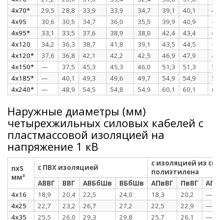
4x70*
29,5
28,8
33,9
33,9
34,7
39,1
40,1
40
4x95
30,6
30,5
34,7
36,0
35,5
39,9
40,9
—
4x95*
33,1
33,5
37,6
38,9
38,0
42,4
43,4
44
4x120
34,2
36,3
38,7
41,8
39,1
43,5
44,5
—
4x120*
37,6
36,8
42,1
42,2
42,5
46,9
47,9
48
4x150*
—
37,5
45,3
45,3
46,0
51,3
51,3
51
4x185*
—
40,1
49,3
49,6
49,7
54,9
54,9
55
4x240*
—
48,9
54,5
54,8
54,9
60,1
60,1
60
Наружные диаметры (мм)
четырехжильных силовых кабелей с
пластмассовой изоляцией на
напряжение 1 кВ
с изоляцией из сш
с ПВХ изоляцией
nxS
полиэтилена
мм²
АВВГ
ВВГ
АВБбШв
ВБбШв
АПвВГ
ПвВГ
АП
4x16
18,9
20,4
22,5
24,0
18,3
20,2
—
4x25
22,7
23,2
26,7
27,2
22,5
22,9
—
4x35
25,5
26,0
29,3
29,8
25,7
26,1
—