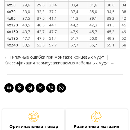
4x50
29,6
29,6
33,4
33,4
31,6
30,6
34,7
4x70
33,0
33,2
37,2
37,4
35,0
34,5
38,1
4x95
37,5
37,5
41,1
41,3
39,1
38,2
42,0
4x120
40,5
40,5
44,1
44,2
42,3
41,3
45,6
4x150
43,7
43,7
47,7
47,9
45,7
45,2
49,0
4x185
47,7
47,9
51,4
51,7
50,0
49,3
52,8
4x240
53,5
53,5
57,7
57,7
55,7
55,1
58,8
← Типичные ошибки при монтаже концевых муфт
|
Классификация термоусаживаемых кабельных муфт →
Оригинальный товар
Розничный магазин