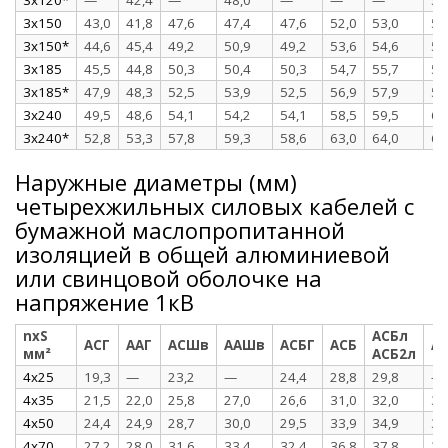
3x150
43,0
41,8
47,6
47,4
47,6
52,0
53,0
53
3x150*
44,6
45,4
49,2
50,9
49,2
53,6
54,6
56
3x185
45,5
44,8
50,3
50,4
50,3
54,7
55,7
56
3x185*
47,9
48,3
52,5
53,9
52,5
56,9
57,9
59
3x240
49,5
48,6
54,1
54,2
54,1
58,5
59,5
60
3x240*
52,8
53,3
57,8
59,3
58,6
63,0
64,0
65
Наружные диаметры (мм)
четырехжильных силовых кабелей с
бумажной маслопропитанной
изоляцией в общей алюминиевой
или свинцовой оболочке на
напряжение 1кВ
nxS
АСБл
АСГ
ААГ
АСШв
ААШв
АСБГ
АСБ
А
мм²
АСБ2л
4x25
19,3
—
23,2
—
24,4
28,8
29,8
—
4x35
21,5
22,0
25,8
27,0
26,6
31,0
32,0
33
4x50
24,4
24,9
28,7
30,0
29,5
33,9
34,9
36
4x70
27,2
28,0
31,6
33,4
32,4
36,8
37,8
39