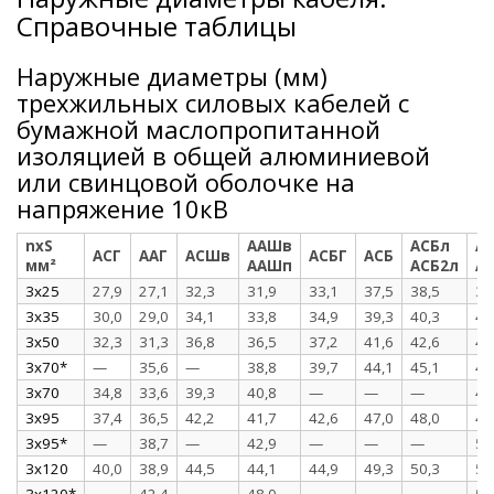
Справочные таблицы
Наружные диаметры (мм)
трехжильных силовых кабелей с
бумажной маслопропитанной
изоляцией в общей алюминиевой
или свинцовой оболочке на
напряжение 10кВ
nхS
ААШв
АСБл
А
АСГ
ААГ
АСШв
АСБГ
АСБ
мм²
ААШп
АСБ2л
А
3x25
27,9
27,1
32,3
31,9
33,1
37,5
38,5
38
3x35
30,0
29,0
34,1
33,8
34,9
39,3
40,3
40
3x50
32,3
31,3
36,8
36,5
37,2
41,6
42,6
42
3x70*
—
35,6
—
38,8
39,7
44,1
45,1
45
3x70
34,8
33,6
39,3
40,8
—
—
—
47
3x95
37,4
36,5
42,2
41,7
42,6
47,0
48,0
47
3x95*
—
38,7
—
42,9
—
—
—
50
3x120
40,0
38,9
44,5
44,1
44,9
49,3
50,3
50
3x120*
—
42,4
—
48,0
—
—
—
53