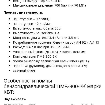
Вес (нетто/брутто): 42/52,5 кг
Максимальное давление: 700 бар или 70 МПа
Производительность:
на I ступени – 9 л/мин.;
на II ступени – 2,4 л/мин.
Вместимость маслобака: 35 л
Вместимость бензобака: 1 л
Мощность двигателя: 3,4 кВт или 3,5 л.с.
Потребляемое горючее: бензин марок АИ-92 и АИ-95
Расход: 0,4 л в час при 3600 об./мин.
Упаковочный ящик (ДхШхВ): 640х410х640 мм
Комплектация ПМБ-800-2K:
помпа бензогидравлическая ПМБ-800-К2 (КВТ);
пара РВД (рукавов), длина каждого равна 3 м;
свечной ключ.
Особенности помпы
бензогидравлической ПМБ-800-2K марки
КВТ:
Надежность