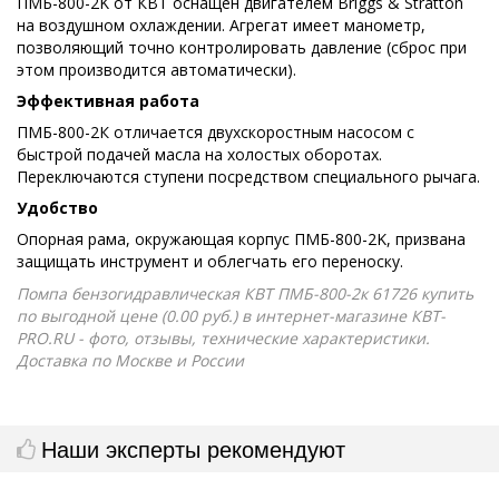
ПМБ-800-2K от КВТ оснащен двигателем Briggs & Stratton
на воздушном охлаждении. Агрегат имеет манометр,
позволяющий точно контролировать давление (сброс при
этом производится автоматически).
Эффективная работа
ПМБ-800-2К отличается двухскоростным насосом с
быстрой подачей масла на холостых оборотах.
Переключаются ступени посредством специального рычага.
Удобство
Опорная рама, окружающая корпус ПМБ-800-2K, призвана
защищать инструмент и облегчать его переноску.
Помпа бензогидравлическая КВТ ПМБ-800-2к 61726 купить
по выгодной цене (0.00 руб.) в интернет-магазине КВТ-
PRO.RU - фото, отзывы, технические характеристики.
Доставка по Москве и России
Наши эксперты рекомендуют